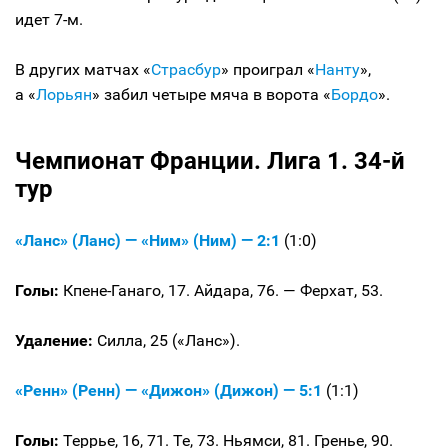
идет 7-м.
В других матчах «
Страсбур
» проиграл «
Нанту
»,
а «
Лорьян
» забил четыре мяча в ворота «
Бордо
».
Чемпионат Франции. Лига 1. 34-й
тур
«Ланс» (Ланс) — «Ним» (Ним) — 2:1
(1:0)
Голы:
Кпене-Ганаго, 17. Айдара, 76. — Ферхат, 53.
Удаление:
Силла, 25 («Ланс»).
«Ренн» (Ренн) — «Дижон» (Дижон) — 5:1
(1:1)
Голы:
Террье, 16, 71. Те, 73. Ньямси, 81. Гренье, 90.