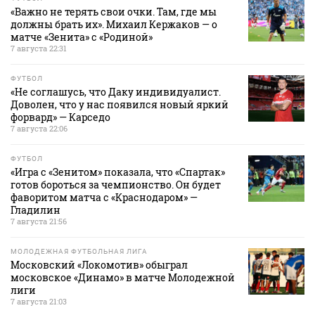
«Важно не терять свои очки. Там, где мы
должны брать их». Михаил Кержаков — о
матче «Зенита» с «Родиной»
7 августа 22:31
ФУТБОЛ
«Не соглашусь, что Даку индивидуалист.
Доволен, что у нас появился новый яркий
форвард» — Карседо
7 августа 22:06
ФУТБОЛ
«Игра с «Зенитом» показала, что «Спартак»
готов бороться за чемпионство. Он будет
фаворитом матча с «Краснодаром» —
Гладилин
7 августа 21:56
МОЛОДЕЖНАЯ ФУТБОЛЬНАЯ ЛИГА
Московский «Локомотив» обыграл
московское «Динамо» в матче Молодежной
лиги
7 августа 21:03