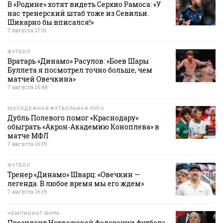
В «Родине» хотят видеть Серхио Рамоса: «У
нас тренерский штаб тоже из Севильи.
Шикарно бы вписался!»
7 августа 17:01
ФУТБОЛ
Вратарь «Динамо» Расулов: «Боев Шары
Буллета я посмотрел точно больше, чем
матчей Овечкина»
7 августа 16:44
МОЛОДЕЖНАЯ ФУТБОЛЬНАЯ ЛИГА
Дубль Полевого помог «Краснодару»
обыграть «Акрон‑Академию Коноплева» в
матче МФЛ
7 августа 16:19
ФУТБОЛ
Тренер «Динамо» Шварц: «Овечкин —
легенда. В любое время мы его ждем»
7 августа 16:19
ЧЕМПИОНАТ МИРА
Президент Норвежской федерации футбола