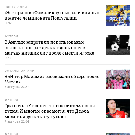
ПОРТУГАЛИЯ
«Эшторил» и «Фамаликау» сыграли вничью
в матче чемпионата Португалии
00:48
ФУТБОЛ
В Англии запретили использование
сплошных ограждений вдоль поля в
матчах низших лиг после смерти игрока
00:32
ОСТАЛЬНОЙ МИР
В «Интер Майами» рассказали об «эре после
Месси»
7 августа 23:37
ФУТБОЛ
Григорян: «У всех есть своя система, своя
кухня. И многие опасаются, что Дзюба
может нарушить эту кухню»
7 августа 22:44
ФУТБОЛ