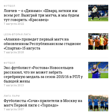
ФУТБОЛ
Ловчев — о «Динамо»: «Шварц, заткни им
всем рот. Выиграй три матча, и мы будем
тут говорить: «Красавец»
7 августа 20:22
LEON-ВТОРАЯ ЛИГА
«Алания» проведет первый матч на
обновленном Республиканском стадионе
«Спартак» 15 августа
7 августа 20:18
ФУТБОЛ
Экс‑футболист «Ростова» Новосельцев
рассказал, что не может забрать
серебряную медаль за сезон‑2015/16 в РПЛ у
бывшей жены
7 августа 20:13
ЛИГА ПАРИ
Футболисты «Сочи» прилетели в Москву на
матч Первой лиги с «Торпедо»
7 августа 19:57