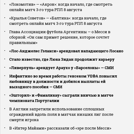
«Локомотив» — «Акрон»: когда начало, где смотреть
онлайн матч 3‑го тура РПЛ 8 августа
«Крылья Советов» — «Балтика»: когда начало, где
смотреть онлайн матч 3‑го тура РПЛ 8 августа
Глава Ассоциации футбола Аргентины — о Месси в
сборной: «Он сам примет решение, которое сочтет
правильным»
«Лос‑Анджелес Гэлакси» арендовал нападающего Лосано
Стало известно, где Люка Зидан продолжит карьеру
«Ливерпуль» арендует Араухо у «Барселоны» — СМИ
Инфантино во время работы генсеком УЕФА повысил
любовницу в должности и добился выплаты ей
выходного пособия — СМИ
«Эшторил» и «Фамаликау» сыграли вничью в матче
чемпионата Португалии
В Англии запретили использование сплошных
ограждений вдоль поля в матчах низших лиг после
смерти игрока
В «Интер Майами» рассказали об «эре после Месси»