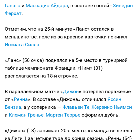
Ганаго
и
Массадио Айдара
, в составе гостей -
Зинедин
Ферхат
.
Отметим, что на 25-й минуте «Ланс» остался в
меньшинстве, поле из-за красной карточки покинул
Иссиага Силла
.
«Ланс» (56 очка) поднялся на 5-е место в турнирной
таблице чемпионата Франции, «Ним» (31)
располагается на 18-й строчке.
В параллельном матче «
Дижон
» потерпел поражение
от «
Ренна
». В составе «Дижона» отличился
Яссин
Бензиа
, а у соперника —
Флавьен Те
,
Жерзино Ньямси
и
Клеман Гренье
,
Мартен Террье
оформил дубль.
«Дижон» (18) занимает 20-е место, команда вылетела
из Лиги 1 за четыре тура до конца сезона. «Ренн» (54)