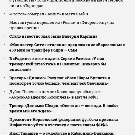
лиги с «Торпедо»
«Ростов» обыграл «Зенит» в матче МФЛ
Мастантуоно перешел из «Реала» в «Фиорентину» на
правах аренды
Стало известно имя сына Валерия Карпина
«Манчестер Сити» отклонил предложение «Барселоны» в
€50 млн за трансфер Родри — СМИ
В «Родине» хотят видеть Серхио Рамоса: «У нас
тренерский штаб тоже из Севильи. Шикарно бы
вписался!»
Вратарь «Динамо» Расулов: «Боев Шары Буллета я
посмотрел точно больше, чем матчей Овечкина»
Дубль Полевого помог «Краснодару» обыграть
«Акрон‑Академию Коноплева» в матче МФЛ
Тренер «Динамо» Шварц: «Овечкин — легенда. В любое
время мы его ждем»
Президент Норвежской федерации футбола призвала
Инфантино уйти в отставку с поста главы ФИФА
Инал Танашев — о судействе в Кабардино‑Балкарии: