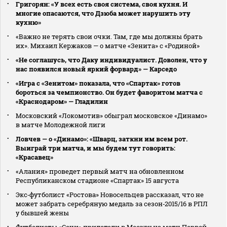
Григорян: «У всех есть своя система, своя кухня. И
многие опасаются, что Дзюба может нарушить эту
кухню»
«Важно не терять свои очки. Там, где мы должны брать
их». Михаил Кержаков — о матче «Зенита» с «Родиной»
«Не соглашусь, что Даку индивидуалист. Доволен, что у
нас появился новый яркий форвард» — Карседо
«Игра с «Зенитом» показала, что «Спартак» готов
бороться за чемпионство. Он будет фаворитом матча с
«Краснодаром» — Гладилин
Московский «Локомотив» обыграл московское «Динамо»
в матче Молодежной лиги
Ловчев — о «Динамо»: «Шварц, заткни им всем рот.
Выиграй три матча, и мы будем тут говорить:
«Красавец»
«Алания» проведет первый матч на обновленном
Республиканском стадионе «Спартак» 15 августа
Экс‑футболист «Ростова» Новосельцев рассказал, что не
может забрать серебряную медаль за сезон‑2015/16 в РПЛ
у бывшей жены
Футболисты «Сочи» прилетели в Москву на матч Первой