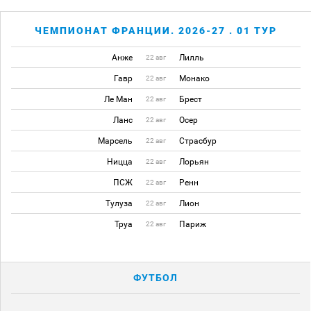
ЧЕМПИОНАТ ФРАНЦИИ. 2026-27 . 01 ТУР
Анже
Лилль
22 авг
Гавр
Монако
22 авг
Ле Ман
Брест
22 авг
Ланс
Осер
22 авг
Марсель
Страсбур
22 авг
Ницца
Лорьян
22 авг
ПСЖ
Ренн
22 авг
Тулуза
Лион
22 авг
Труа
Париж
22 авг
ФУТБОЛ