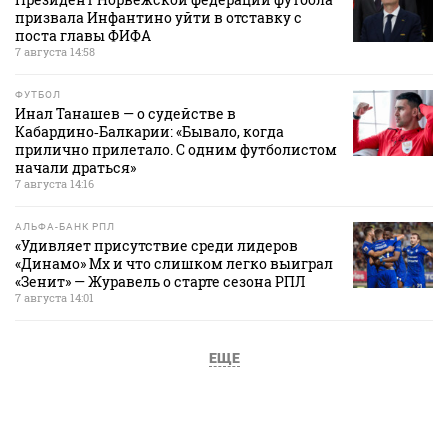
призвала Инфантино уйти в отставку с
поста главы ФИФА
7 августа 14:58
ФУТБОЛ
Инал Танашев — о судействе в
Кабардино‑Балкарии: «Бывало, когда
прилично прилетало. С одним футболистом
начали драться»
7 августа 14:16
АЛЬФА-БАНК РПЛ
«Удивляет присутствие среди лидеров
«Динамо» Мх и что слишком легко выиграл
«Зенит» — Журавель о старте сезона РПЛ
7 августа 14:01
ЕЩЕ