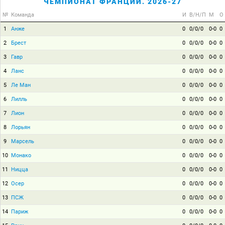
ЧЕМПИОНАТ ФРАНЦИИ. 2026-27
№
Команда
И
В/Н/П
М
О
1
Анже
0
0/0/0
0-0
0
2
Брест
0
0/0/0
0-0
0
3
Гавр
0
0/0/0
0-0
0
4
Ланс
0
0/0/0
0-0
0
5
Ле Ман
0
0/0/0
0-0
0
6
Лилль
0
0/0/0
0-0
0
7
Лион
0
0/0/0
0-0
0
8
Лорьян
0
0/0/0
0-0
0
9
Марсель
0
0/0/0
0-0
0
10
Монако
0
0/0/0
0-0
0
11
Ницца
0
0/0/0
0-0
0
12
Осер
0
0/0/0
0-0
0
13
ПСЖ
0
0/0/0
0-0
0
14
Париж
0
0/0/0
0-0
0