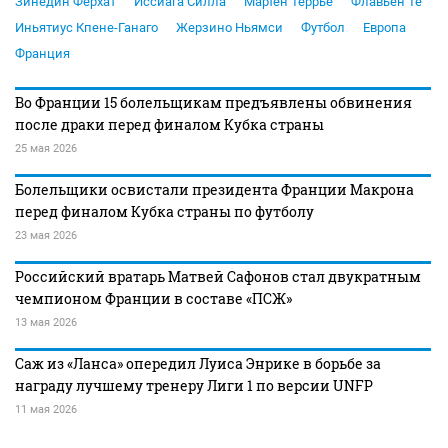
Зинедин Ферхат
Иссиага Силла
Мартен Террье
Флавьен Те
Иньятиус Кпене-Ганаго
Жерзино Ньямси
Футбол
Европа
Франция
Во Франции 15 болельщикам предъявлены обвинения
после драки перед финалом Кубка страны
25 мая 2026
Болельщики освистали президента Франции Макрона
перед финалом Кубка страны по футболу
23 мая 2026
Российский вратарь Матвей Сафонов стал двукратным
чемпионом Франции в составе «ПСЖ»
13 мая 2026
Саж из «Ланса» опередил Луиса Энрике в борьбе за
награду лучшему тренеру Лиги 1 по версии UNFP
11 мая 2026