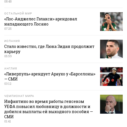
08:48
ОСТАЛЬНОЙ МИР
«Лос‑Анджелес Гэлакси» арендовал
нападающего Лосано
07:25
ИСПАНИЯ
Стало известно, где Люка Зидан продолжит
карьеру
05:59
АНГЛИЯ
«Ливерпуль» арендует Араухо у «Барселоны»
— СМИ
03:12
ЧЕМПИОНАТ МИРА
Инфантино во время работы генсеком
УЕФА повысил любовницу в должности и
добился выплаты ей выходного пособия —
СМИ
01:41