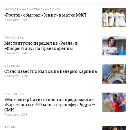
МОЛОДЕЖНАЯ ФУТБОЛЬНАЯ ЛИГА
«Ростов» обыграл «Зенит» в матче МФЛ
7 августа 19:25
ТРАНСФЕРЫ
Мастантуоно перешел из «Реала» в
«Фиорентину» на правах аренды
7 августа 17:48
СБОРНЫЕ
Стало известно имя сына Валерия Карпина
7 августа 17:34
ТРАНСФЕРЫ
«Манчестер Сити» отклонил предложение
«Барселоны» в €50 млн за трансфер Родри —
СМИ
7 августа 17:16
ФУТБОЛ