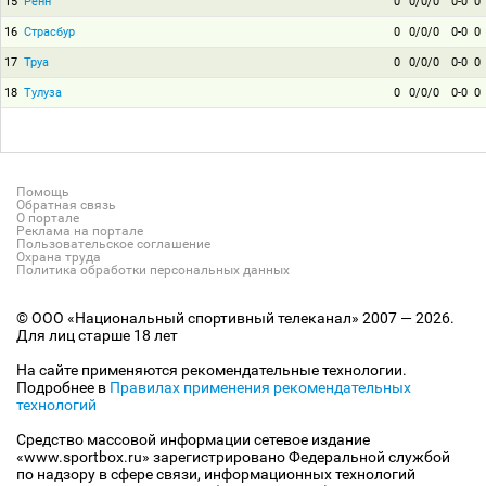
15
Ренн
0
0/0/0
0-0
0
16
Страсбур
0
0/0/0
0-0
0
17
Труа
0
0/0/0
0-0
0
18
Тулуза
0
0/0/0
0-0
0
Помощь
Обратная связь
О портале
Реклама на портале
Пользовательское соглашение
Охрана труда
Политика обработки персональных данных
© ООО «Национальный спортивный телеканал» 2007 — 2026.
Для лиц старше 18 лет
На сайте применяются рекомендательные технологии.
Подробнее в
Правилах применения рекомендательных
технологий
Средство массовой информации сетевое издание
«www.sportbox.ru» зарегистрировано Федеральной службой
по надзору в сфере связи, информационных технологий