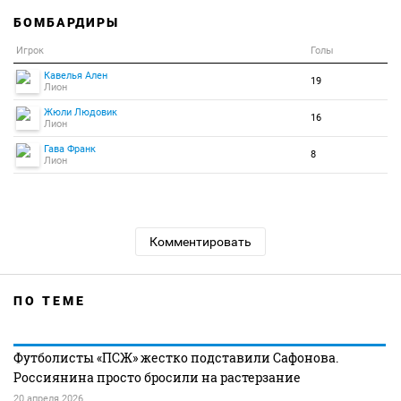
БОМБАРДИРЫ
Игрок
Голы
Кавелья Ален
19
Лион
Жюли Людовик
16
Лион
Гава Франк
8
Лион
Комментировать
ПО ТЕМЕ
Футболисты «ПСЖ» жестко подставили Сафонова.
Россиянина просто бросили на растерзание
20 апреля 2026