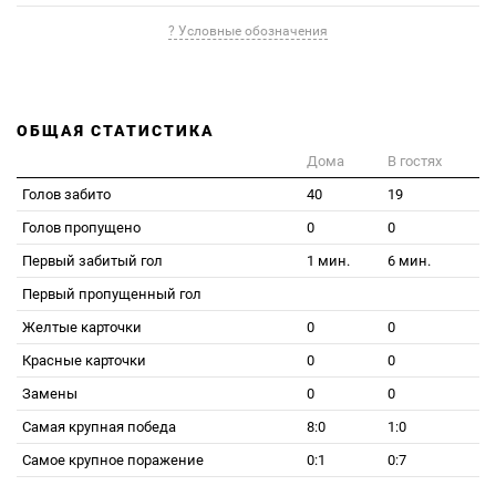
? Условные обозначения
ОБЩАЯ СТАТИСТИКА
Дома
В гостях
Голов забито
40
19
Голов пропущено
0
0
Первый забитый гол
1 мин.
6 мин.
Первый пропущенный гол
Желтые карточки
0
0
Красные карточки
0
0
Замены
0
0
Самая крупная победа
8:0
1:0
Самое крупное поражение
0:1
0:7