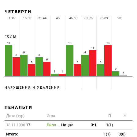
ЧЕТВЕРТИ
1-15'
16-30'
31-44'
45'
46-60'
61-75'
76-89'
90'
ГОЛЫ
13
13
13
11
9
9
8
8
6
5
5
5
2
1
1
0
НАРУШЕНИЯ И УДАЛЕНИЯ
ПЕНАЛЬТИ
Дата (тур)
Игра
П
Н
13.11.1996
17
Лион
—
Ницца
3:1
1(1)
Итого:
1(1)
0(0)