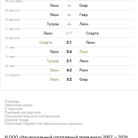
05 сентября
Лион
-:-
Осер
29 августа
Лион
-:-
Гавр
22 августа
Тулуза
-:-
Лион
11 августа
Лион
Спарта
00
22
04 августа
Спарта
2:1
Лион
17 мая
Лион
0:4
Ланс
10 мая
Тулуза
2:1
Лион
03 мая
Лион
4:2
Ренн
25 апреля
Лион
3:2
Осер
Помощь
Обратная связь
О портале
Реклама на портале
Пользовательское соглашение
Охрана труда
Политика обработки персональных данных
© ООО «Национальный спортивный телеканал» 2007 — 2026.