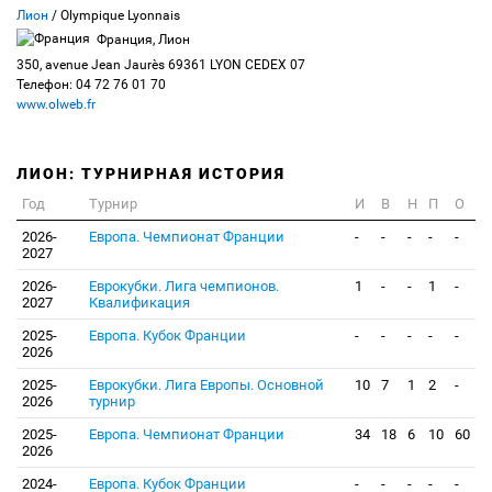
Лион
/ Olympique Lyonnais
Франция, Лион
350, avenue Jean Jaurès 69361 LYON CEDEX 07
Телефон: 04 72 76 01 70
www.olweb.fr
ЛИОН: ТУРНИРНАЯ ИСТОРИЯ
Год
Турнир
И
В
Н
П
О
2026-
Европа. Чемпионат Франции
-
-
-
-
-
2027
2026-
Еврокубки. Лига чемпионов.
1
-
-
1
-
2027
Квалификация
2025-
Европа. Кубок Франции
-
-
-
-
-
2026
2025-
Еврокубки. Лига Европы. Основной
10
7
1
2
-
2026
турнир
2025-
Европа. Чемпионат Франции
34
18
6
10
60
2026
2024-
Европа. Кубок Франции
-
-
-
-
-