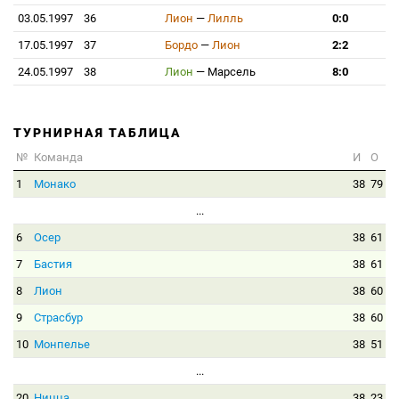
03.05.1997
36
Лион
—
Лилль
0:0
17.05.1997
37
Бордо
—
Лион
2:2
24.05.1997
38
Лион
—
Марсель
8:0
ТУРНИРНАЯ ТАБЛИЦА
№
Команда
И
О
1
Монако
38
79
...
6
Осер
38
61
7
Бастия
38
61
8
Лион
38
60
9
Страсбур
38
60
10
Монпелье
38
51
...
20
Ницца
38
23