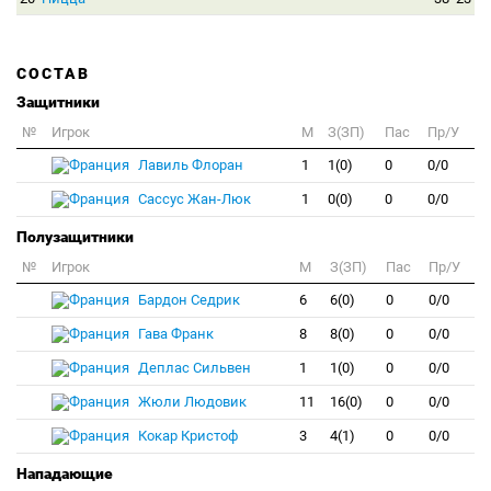
СОСТАВ
Защитники
№
Игрок
M
З(ЗП)
Пас
Пр/У
Лавиль Флоран
1
1(0)
0
0/0
Сассус Жан-Люк
1
0(0)
0
0/0
Полузащитники
№
Игрок
M
З(ЗП)
Пас
Пр/У
Бардон Седрик
6
6(0)
0
0/0
Гава Франк
8
8(0)
0
0/0
Деплас Сильвен
1
1(0)
0
0/0
Жюли Людовик
11
16(0)
0
0/0
Кокар Кристоф
3
4(1)
0
0/0
Нападающие