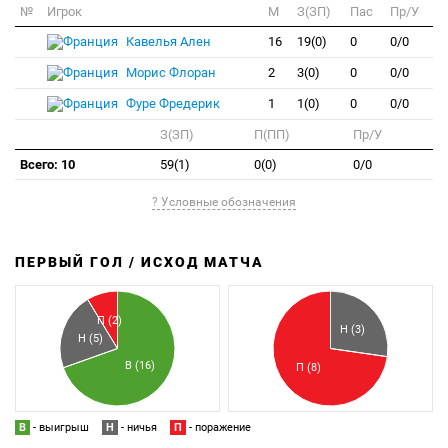
№
Игрок
M
З(ЗП)
Пас
Пр/У
Кавелья Ален
16
19(0)
0
0/0
Морис Флоран
2
3(0)
0
0/0
Фуре Фредерик
1
1(0)
0
0/0
З(ЗП)
П(ПП)
Пр/У
Всего: 10
59(1)
0(0)
0/0
? Условные обозначения
ПЕРВЫЙ ГОЛ / ИСХОД МАТЧА
З
П
П (2)
Н (3)
Н (5)
В (16)
П (8)
В
- выигрыш
Н
- ничья
П
- поражение