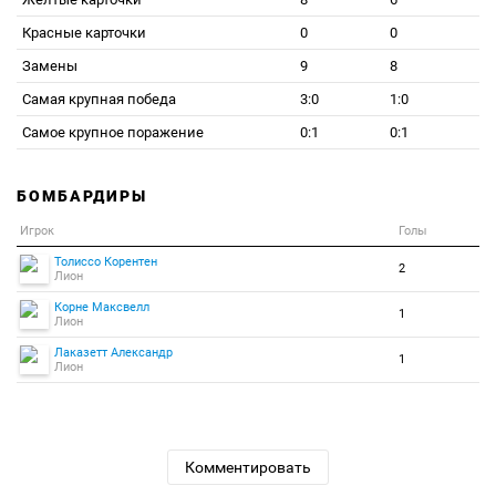
Красные карточки
0
0
Замены
9
8
Самая крупная победа
3:0
1:0
Самое крупное поражение
0:1
0:1
БОМБАРДИРЫ
Игрок
Голы
Толиссо Корентен
2
Лион
Корне Максвелл
1
Лион
Лаказетт Александр
1
Лион
Комментировать