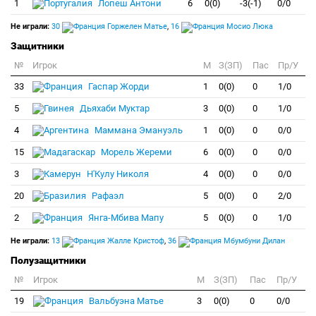
1
Лопеш Антони
6
0(0)
-3(-1)
0/0
Не играли:
30
Горжелен Матье
,
16
Мосио Люка
Защитники
№
Игрок
M
З(ЗП)
Пас
Пр/У
33
Гаспар Жорди
1
0(0)
0
1/0
5
Дьяхаби Муктар
3
0(0)
0
1/0
4
Маммана Эмануэль
1
0(0)
0
0/0
15
Морель Жереми
6
0(0)
0
0/0
3
Н'Кулу Николя
4
0(0)
0
0/0
20
Рафаэл
5
0(0)
0
2/0
2
Янга-Мбива Мапу
5
0(0)
0
1/0
Не играли:
13
Жалле Кристоф
,
36
Мбумбуни Дилан
Полузащитники
№
Игрок
M
З(ЗП)
Пас
Пр/У
19
Вальбуэна Матье
3
0(0)
0
0/0