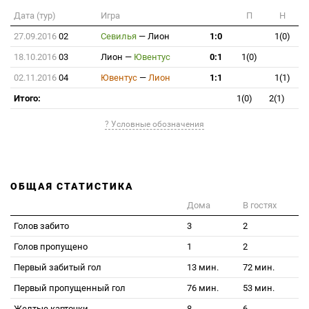
Дата (тур)
Игра
П
Н
27.09.2016
02
Севилья
—
Лион
1:0
1(0)
18.10.2016
03
Лион
—
Ювентус
0:1
1(0)
02.11.2016
04
Ювентус
—
Лион
1:1
1(1)
Итого:
1(0)
2(1)
? Условные обозначения
ОБЩАЯ СТАТИСТИКА
Дома
В гостях
Голов забито
3
2
Голов пропущено
1
2
Первый забитый гол
13 мин.
72 мин.
Первый пропущенный гол
76 мин.
53 мин.
Желтые карточки
8
6