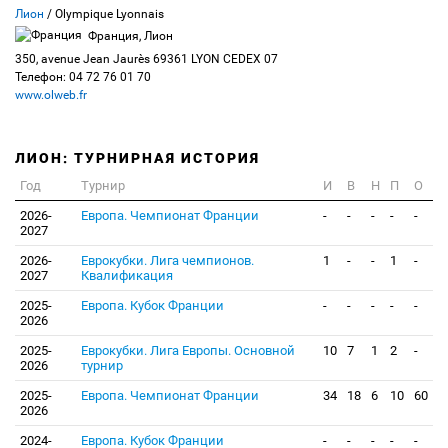
Лион
/ Olympique Lyonnais
Франция, Лион
350, avenue Jean Jaurès 69361 LYON CEDEX 07
Телефон: 04 72 76 01 70
www.olweb.fr
ЛИОН: ТУРНИРНАЯ ИСТОРИЯ
Год
Турнир
И
В
Н
П
О
2026-
Европа. Чемпионат Франции
-
-
-
-
-
2027
2026-
Еврокубки. Лига чемпионов.
1
-
-
1
-
2027
Квалификация
2025-
Европа. Кубок Франции
-
-
-
-
-
2026
2025-
Еврокубки. Лига Европы. Основной
10
7
1
2
-
2026
турнир
2025-
Европа. Чемпионат Франции
34
18
6
10
60
2026
2024-
Европа. Кубок Франции
-
-
-
-
-