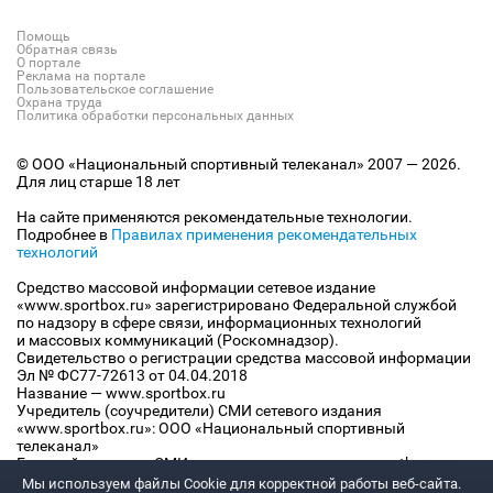
Помощь
Обратная связь
О портале
Реклама на портале
Пользовательское соглашение
Охрана труда
Политика обработки персональных данных
© ООО «Национальный спортивный телеканал» 2007 — 2026.
Для лиц старше 18 лет
На сайте применяются рекомендательные технологии.
Подробнее в
Правилах применения рекомендательных
технологий
Средство массовой информации сетевое издание
«www.sportbox.ru» зарегистрировано Федеральной службой
по надзору в сфере связи, информационных технологий
и массовых коммуникаций (Роскомнадзор).
Свидетельство о регистрации средства массовой информации
Эл № ФС77-72613 от 04.04.2018
Название — www.sportbox.ru
Учредитель (соучредители) СМИ сетевого издания
«www.sportbox.ru»: ООО «Национальный спортивный
телеканал»
Главный редактор СМИ сетевого издания «www.sportbox.ru»:
Конов В.А.
Мы используем файлы Сookie для корректной работы веб-сайта.