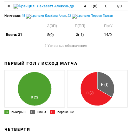
10
Лаказетт Александр
4
1(0)
0
1/0
Не играли:
45
Дзабана Алан
,
22
Перрен Гаэтан
З(ЗП)
П(ПП)
Пр/У
Всего: 31
5(0)
-3(-1)
14/0
? Условные обозначения
ПЕРВЫЙ ГОЛ / ИСХОД МАТЧА
З
П
Н (1)
П (2)
В (2)
В
- выигрыш
Н
- ничья
П
- поражение
ЧЕТВЕРТИ