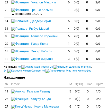
21
Гоналон Максим
6
0(0)
0
2/0
7
Гренье Клеман
1
0(0)
0
0/0
↔ отзаявлен 02.2017
14
Дардер Серхи
6
0(0)
0
2/0
31
Рыбус Мацей
4
0(0)
0
0/0
8
Толиссо Корентен
6
2(0)
0
1/0
29
Тузар Люка
1
0(0)
0
0/0
18
Фекир Набиль
5
0(0)
0
0/0
12
Ферри Жордан
3
1(0)
0
1/0
Не играли:
40
Ауар Уссем
,
25
Д'Арпино Максим
,
24
Кемен Оливье
,
46
Мартинс Кристофер
Нападающие
№
Игрок
M
З(ЗП)
Пас
Пр/У
11
Геззаль Рашид
5
0(0)
0
1/0
26
Калулу Альдо
2
0(0)
0
0/0
27
Корне Максвелл
6
1(0)
0
1/0