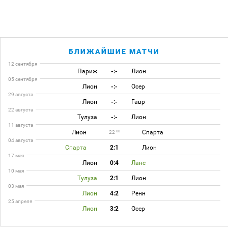
БЛИЖАЙШИЕ МАТЧИ
12 сентября
Париж
-:-
Лион
05 сентября
Лион
-:-
Осер
29 августа
Лион
-:-
Гавр
22 августа
Тулуза
-:-
Лион
11 августа
Лион
Спарта
00
22
04 августа
Спарта
2:1
Лион
17 мая
Лион
0:4
Ланс
10 мая
Тулуза
2:1
Лион
03 мая
Лион
4:2
Ренн
25 апреля
Лион
3:2
Осер