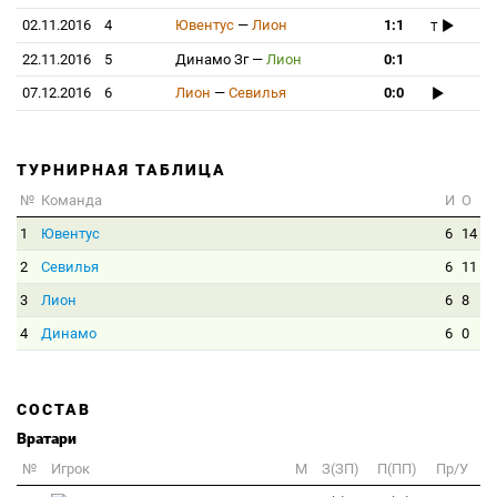
02.11.2016
4
Ювентус
—
Лион
1:1
T
22.11.2016
5
Динамо Зг
—
Лион
0:1
07.12.2016
6
Лион
—
Севилья
0:0
ТУРНИРНАЯ ТАБЛИЦА
№
Команда
И
О
1
Ювентус
6
14
2
Севилья
6
11
3
Лион
6
8
4
Динамо
6
0
СОСТАВ
Вратари
№
Игрок
M
З(ЗП)
П(ПП)
Пр/У