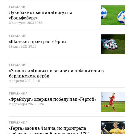
ГЕРМАНИЯ
Лукебакио сменил «Герту» на
«Вольфсбург»
30 августа 2021 12:56
ГЕРМАНИЯ
«Шальке» проиграл «Герте»
12 мая 2021 20:55
ГЕРМАНИЯ
«Унион» и «Герта» не выявили победителя в
берлинском дерби
4 апреля 2021 21:10
ГЕРМАНИЯ
«Фрайбург» одержал победу над «Гертой»
20 декабря 2020 19:24
ГЕРМАНИЯ
«Герта» забила 4 мяча, но проиграла
дебютанту второй Бундеслиги в 1/32