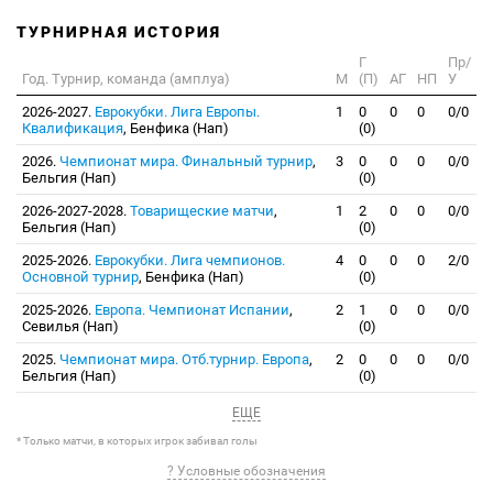
ТУРНИРНАЯ ИСТОРИЯ
Г
Пр/
Год. Турнир, команда (амплуа)
М
(П)
АГ
НП
У
2026-2027.
Еврокубки. Лига Европы.
1
0
0
0
0/0
Квалификация
, Бенфика (Нап)
(0)
2026.
Чемпионат мира. Финальный турнир
,
3
0
0
0
0/0
Бельгия (Нап)
(0)
2026-2027-2028.
Товарищеские матчи
,
1
2
0
0
0/0
Бельгия (Нап)
(0)
2025-2026.
Еврокубки. Лига чемпионов.
4
0
0
0
2/0
Основной турнир
, Бенфика (Нап)
(0)
2025-2026.
Европа. Чемпионат Испании
,
2
1
0
0
0/0
Севилья (Нап)
(0)
2025.
Чемпионат мира. Отб.турнир. Европа
,
2
0
0
0
0/0
Бельгия (Нап)
(0)
ЕЩЕ
* Только матчи, в которых игрок забивал голы
? Условные обозначения