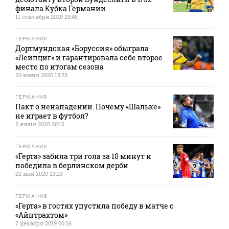
финала Кубка Германии
11 сентября 2020 23:45
ГЕРМАНИЯ
Дортмундская «Боруссия» обыграла
«Лейпциг» и гарантировала себе второе
место по итогам сезона
20 июня 2020 18:28
ГЕРМАНИЯ
Пакт о ненападении. Почему «Шальке»
не играет в футбол?
2 июня 2020 20:15
ГЕРМАНИЯ
«Герта» забила три гола за 10 минут и
победила в берлинском дерби
22 мая 2020 23:23
ГЕРМАНИЯ
«Герта» в гостях упустила победу в матче с
«Айнтрахтом»
7 декабря 2019 00:26