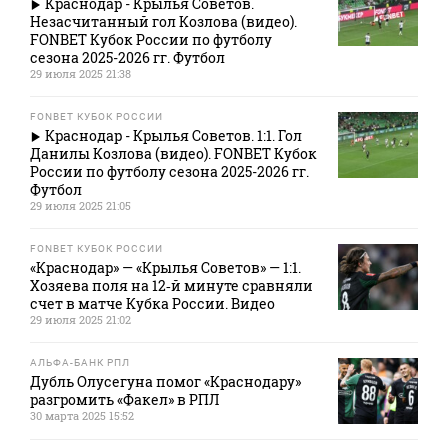
Краснодар - Крылья Советов.
Незасчитанный гол Козлова (видео).
FONBET Кубок России по футболу
сезона 2025-2026 гг. Футбол
29 июля 2025 21:38
FONBET КУБОК РОССИИ
Краснодар - Крылья Советов. 1:1. Гол
Данилы Козлова (видео). FONBET Кубок
России по футболу сезона 2025-2026 гг.
Футбол
29 июля 2025 21:05
FONBET КУБОК РОССИИ
«Краснодар» — «Крылья Советов» — 1:1.
Хозяева поля на 12‑й минуте сравняли
счет в матче Кубка России. Видео
29 июля 2025 21:02
АЛЬФА-БАНК РПЛ
Дубль Олусегуна помог «Краснодару»
разгромить «Факел» в РПЛ
30 марта 2025 15:52