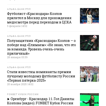
АЛЬФА-БАНК РПЛ
Футболист «Краснодара» Козлов
прилетел в Москву для прохождения
медосмотра перед переходом в ЦСКА
5 февраля 14:52
АЛЬФА-БАНК РПЛ
Полузащитник «Краснодара» Козлов — о
победе над «Елимаем»: «Не знаю, что это
за команда. Уровень очень‑очень
приличный»
28 января 03:39
АЛЬФА-БАНК РПЛ
Стали известны номинанты премии
лучшему молодому футболисту России
«Первая пятерка‑2025»
20 ноября 2025 14:52
FONBET КУБОК РОССИИ
Оренбург - Краснодар. 1:1. Гол Данилы
Козлова (видео). FONBET Кубок России