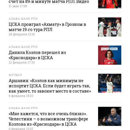
счет на 89‑й минуте матча РПЛ. Видео
11 мая 17:08
АЛЬФА-БАНК РПЛ
ЦСКА проиграл «Ахмату» в Грозном в
матче 19‑го тура РПЛ
28 февраля 13:18
АЛЬФА-БАНК РПЛ
Данила Козлов перешел из
«Краснодара» в ЦСКА
12 февраля 17:33
ФУТБОЛ
Аршавин: «Козлов как минимум не
испортит ЦСКА. Если будет играть так,
как умеет, то завоюет место в составе»
6 февраля 18:10
АЛЬФА-БАНК РПЛ
«Мне кажется, что все очень близко».
Челестини — о возможном трансфере
Козлова из «Краснодара» в ЦСКА
6 февраля 15:07