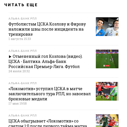
ЧИТАТЬ ЕЩЕ
АЛЬФА-БАНК РПЛ
Футболистам ЦСКА Козлову и Фирову
наложили швы после инцидента на
тренировке
1 августа 15:33
АЛЬФА-БАНК РПЛ
Отмененный гол Козлова (видео).
ЦСКА - Балтика. Альфа-Банк
Российская Премьер-Лига. Футбол
24 июля 20:32
АЛЬФА-БАНК РПЛ
«Локомотив» уступил ЦСКА в матче
заключительного тура РПЛ, но завоевал
бронзовые медали
17 мая 19:58
АЛЬФА-БАНК РПЛ
ЦСКА обыгрывает «Локомотив» со
счетом 1:0 после первого тайма матча