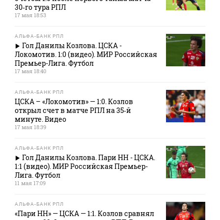
30‑го тура РПЛ
17 мая 18:53
АЛЬФА-БАНК РПЛ
Гол Данилы Козлова. ЦСКА -
Локомотив. 1:0 (видео). МИР Российская
Премьер-Лига. Футбол
17 мая 18:40
АЛЬФА-БАНК РПЛ
ЦСКА – «Локомотив» — 1:0. Козлов
открыл счет в матче РПЛ на 35‑й
минуте. Видео
17 мая 18:39
АЛЬФА-БАНК РПЛ
Гол Данилы Козлова. Пари НН - ЦСКА.
1:1 (видео). МИР Российская Премьер-
Лига. Футбол
11 мая 17:09
АЛЬФА-БАНК РПЛ
«Пари НН» — ЦСКА — 1:1. Козлов сравнял