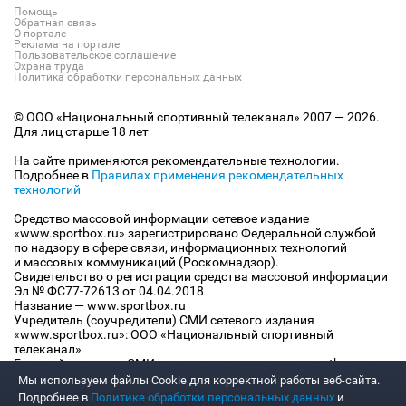
Помощь
Обратная связь
О портале
Реклама на портале
Пользовательское соглашение
Охрана труда
Политика обработки персональных данных
© ООО «Национальный спортивный телеканал» 2007 — 2026.
Для лиц старше 18 лет
На сайте применяются рекомендательные технологии.
Подробнее в
Правилах применения рекомендательных
технологий
Средство массовой информации сетевое издание
«www.sportbox.ru» зарегистрировано Федеральной службой
по надзору в сфере связи, информационных технологий
и массовых коммуникаций (Роскомнадзор).
Свидетельство о регистрации средства массовой информации
Эл № ФС77-72613 от 04.04.2018
Название — www.sportbox.ru
Учредитель (соучредители) СМИ сетевого издания
«www.sportbox.ru»: ООО «Национальный спортивный
телеканал»
Главный редактор СМИ сетевого издания «www.sportbox.ru»:
Конов В.А.
Мы используем файлы Сookie для корректной работы веб-сайта.
Номер телефона редакции СМИ сетевого издания
Подробнее в
Политике обработки персональных данных
и