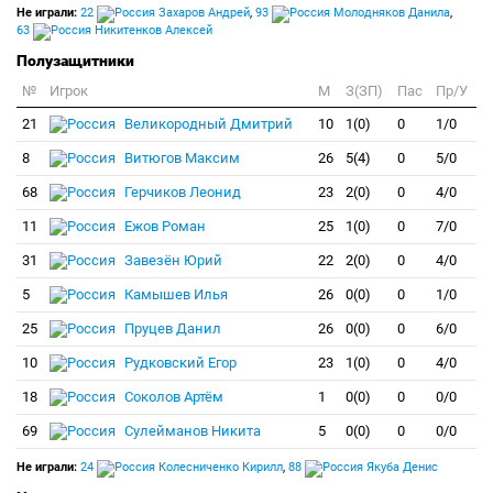
Не играли:
22
Захаров Андрей
,
93
Молодняков Данила
,
63
Никитенков Алексей
Полузащитники
№
Игрок
M
З(ЗП)
Пас
Пр/У
21
Великородный Дмитрий
10
1(0)
0
1/0
8
Витюгов Максим
26
5(4)
0
5/0
68
Герчиков Леонид
23
2(0)
0
4/0
11
Ежов Роман
25
1(0)
0
7/0
31
Завезён Юрий
22
2(0)
0
4/0
5
Камышев Илья
26
0(0)
0
1/0
25
Пруцев Данил
26
0(0)
0
6/0
10
Рудковский Егор
23
1(0)
0
4/0
18
Соколов Артём
1
0(0)
0
0/0
69
Сулейманов Никита
5
0(0)
0
0/0
Не играли:
24
Колесниченко Кирилл
,
88
Якуба Денис