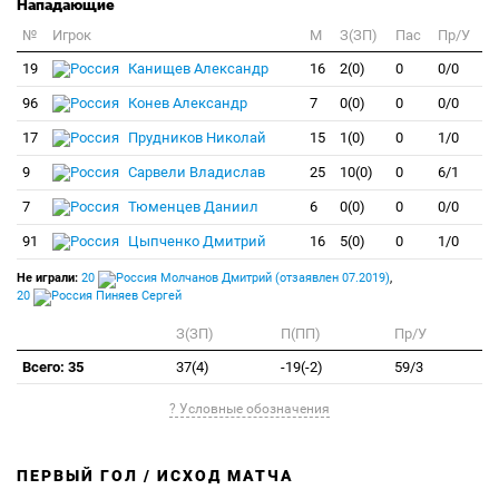
Нападающие
№
Игрок
M
З(ЗП)
Пас
Пр/У
19
Канищев Александр
16
2(0)
0
0/0
96
Конев Александр
7
0(0)
0
0/0
17
Прудников Николай
15
1(0)
0
1/0
9
Сарвели Владислав
25
10(0)
0
6/1
7
Тюменцев Даниил
6
0(0)
0
0/0
91
Цыпченко Дмитрий
16
5(0)
0
1/0
Не играли:
20
Молчанов Дмитрий (отзаявлен 07.2019)
,
20
Пиняев Сергей
З(ЗП)
П(ПП)
Пр/У
Всего: 35
37(4)
-19(-2)
59/3
? Условные обозначения
ПЕРВЫЙ ГОЛ / ИСХОД МАТЧА