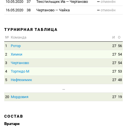
10.05.2020
37
Текстильщик Ив
—
Чертаново
—
отменён
16.05.2020
38
Чертаново
—
Чайка
—
отменён
ТУРНИРНАЯ ТАБЛИЦА
№
Команда
И
О
1
Ротор
27
56
2
Химки
27
54
3
Чертаново
27
54
4
Торпедо М
27
53
5
Нефтехимик
27
48
...
20
Мордовия
27
19
СОСТАВ
Вратари