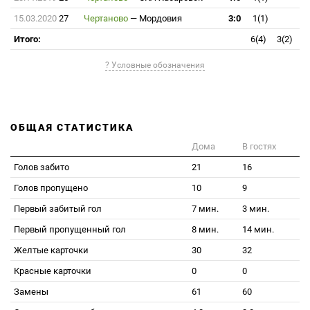
15.03.2020
27
Чертаново
—
Мордовия
3:0
1(1)
Итого:
6(4)
3(2)
? Условные обозначения
ОБЩАЯ СТАТИСТИКА
Дома
В гостях
Голов забито
21
16
Голов пропущено
10
9
Первый забитый гол
7 мин.
3 мин.
Первый пропущенный гол
8 мин.
14 мин.
Желтые карточки
30
32
Красные карточки
0
0
Замены
61
60