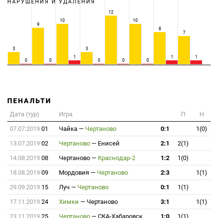
НАРУШЕНИЯ И УДАЛЕНИЯ
12
10
10
9
8
7
3
3
1
1
1
0
0
0
0
0
ПЕНАЛЬТИ
Дата (тур)
Игра
П
Н
07.07.2019
01
Чайка
—
Чертаново
0:1
1(0)
13.07.2019
02
Чертаново
—
Енисей
2:1
2(1)
14.08.2019
08
Чертаново
—
Краснодар-2
1:2
1(0)
18.08.2019
09
Мордовия
—
Чертаново
2:3
1(1)
29.09.2019
15
Луч
—
Чертаново
0:1
1(1)
17.11.2019
24
Химки
—
Чертаново
3:1
1(1)
23.11.2019
25
Чертаново
—
СКА-Хабаровск
1:0
1(1)