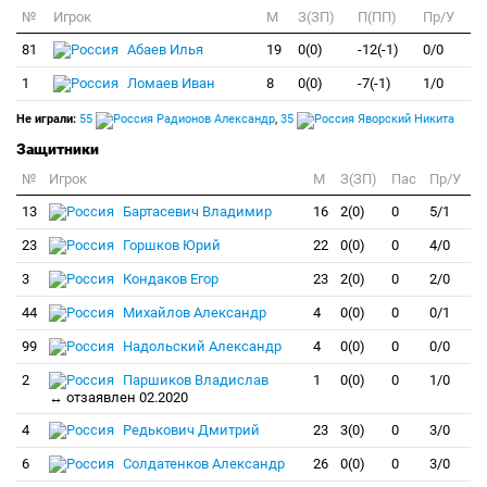
№
Игрок
M
З(ЗП)
П(ПП)
Пр/У
81
Абаев Илья
19
0(0)
-12(-1)
0/0
1
Ломаев Иван
8
0(0)
-7(-1)
1/0
Не играли:
55
Радионов Александр
,
35
Яворский Никита
Защитники
№
Игрок
M
З(ЗП)
Пас
Пр/У
13
Бартасевич Владимир
16
2(0)
0
5/1
23
Горшков Юрий
22
0(0)
0
4/0
3
Кондаков Егор
23
2(0)
0
2/0
44
Михайлов Александр
4
0(0)
0
0/1
99
Надольский Александр
4
0(0)
0
0/0
2
Паршиков Владислав
1
0(0)
0
1/0
↔ отзаявлен 02.2020
4
Редькович Дмитрий
23
3(0)
0
3/0
6
Солдатенков Александр
26
0(0)
0
3/0