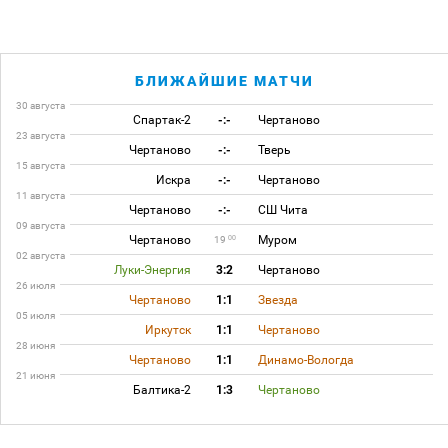
БЛИЖАЙШИЕ МАТЧИ
30 августа
Спартак-2
-:-
Чертаново
23 августа
Чертаново
-:-
Тверь
15 августа
Искра
-:-
Чертаново
11 августа
Чертаново
-:-
СШ Чита
09 августа
Чертаново
Муром
00
19
02 августа
Луки-Энергия
3:2
Чертаново
26 июля
Чертаново
1:1
Звезда
05 июля
Иркутск
1:1
Чертаново
28 июня
Чертаново
1:1
Динамо-Вологда
21 июня
Балтика-2
1:3
Чертаново