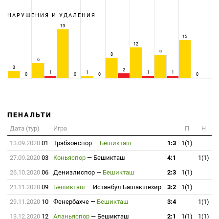
НАРУШЕНИЯ И УДАЛЕНИЯ
19
15
12
9
8
6
3
2
1
1
1
1
0
0
0
0
ПЕНАЛЬТИ
Дата (тур)
Игра
П
Н
13.09.2020
01
Трабзонспор
—
Бешикташ
1:3
1(1)
27.09.2020
03
Коньяспор
—
Бешикташ
4:1
1(1)
26.10.2020
06
Денизлиспор
—
Бешикташ
2:3
1(1)
21.11.2020
09
Бешикташ
—
Истанбул Башакшехир
3:2
1(1)
29.11.2020
10
Фенербахче
—
Бешикташ
3:4
1(1)
13.12.2020
12
Аланьяспор
—
Бешикташ
2:1
1(1)
1(1)