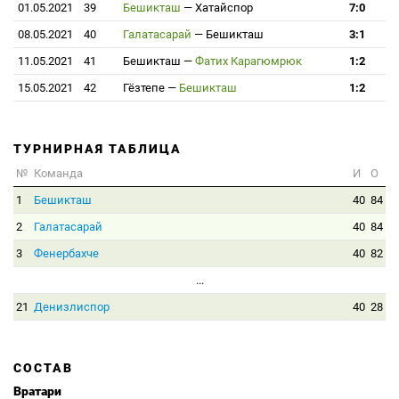
01.05.2021
39
Бешикташ
—
Хатайспор
7:0
08.05.2021
40
Галатасарай
—
Бешикташ
3:1
11.05.2021
41
Бешикташ
—
Фатих Карагюмрюк
1:2
15.05.2021
42
Гёзтепе
—
Бешикташ
1:2
ТУРНИРНАЯ ТАБЛИЦА
№
Команда
И
О
1
Бешикташ
40
84
2
Галатасарай
40
84
3
Фенербахче
40
82
...
21
Денизлиспор
40
28
СОСТАВ
Вратари