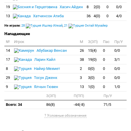
19
Хасич Айдин
8
2(0)
0
0/0
13
Хатчинсон Атиба
36
4(0)
0
4/0
Не играли:
28
Ишлер Илкай
,
21
Октай Мухайер
Нападающие
№
Игрок
M
З(ЗП)
Пас
Пр/У
14
Абубакар Венсан
26
15(4)
0
0/0
17
Ларин Кайл
38
19(0)
0
3/1
8
Найир Мехмет
2
0(0)
0
0/0
29
Тосун Дженк
3
3(0)
0
0/0
9
Ялчын Гювен
13
1(0)
0
1/0
З(ЗП)
П(ПП)
Пр/У
Всего: 34
86(8)
-44(-8)
71/5
? Условные обозначения