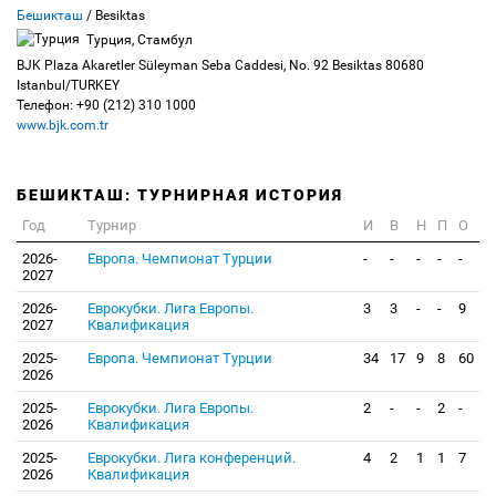
Бешикташ
/ Besiktas
Турция, Стамбул
BJK Plaza Akaretler Süleyman Seba Caddesi, No. 92 Besiktas 80680
Istanbul/TURKEY
Телефон: +90 (212) 310 1000
www.bjk.com.tr
БЕШИКТАШ: ТУРНИРНАЯ ИСТОРИЯ
Год
Турнир
И
В
Н
П
О
2026-
Европа. Чемпионат Турции
-
-
-
-
-
2027
2026-
Еврокубки. Лига Европы.
3
3
-
-
9
2027
Квалификация
2025-
Европа. Чемпионат Турции
34
17
9
8
60
2026
2025-
Еврокубки. Лига Европы.
2
-
-
2
-
2026
Квалификация
2025-
Еврокубки. Лига конференций.
4
2
1
1
7
2026
Квалификация