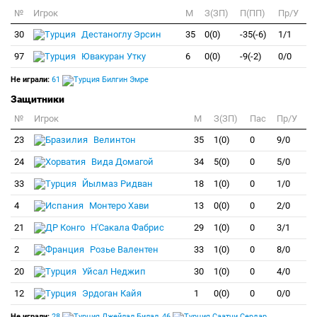
№
Игрок
M
З(ЗП)
П(ПП)
Пр/У
30
Дестаноглу Эрсин
35
0(0)
-35(-6)
1/1
97
Ювакуран Утку
6
0(0)
-9(-2)
0/0
Не играли:
61
Билгин Эмре
Защитники
№
Игрок
M
З(ЗП)
Пас
Пр/У
23
Велинтон
35
1(0)
0
9/0
24
Вида Домагой
34
5(0)
0
5/0
33
Йылмаз Ридван
18
1(0)
0
1/0
4
Монтеро Хави
13
0(0)
0
2/0
21
Н'Сакала Фабрис
29
1(0)
0
3/1
2
Розье Валентен
33
1(0)
0
8/0
20
Уйсал Неджип
30
1(0)
0
4/0
12
Эрдоган Кайя
1
0(0)
0
0/0
Не играли:
28
Джейлал Билал
,
46
Саатчи Сердар