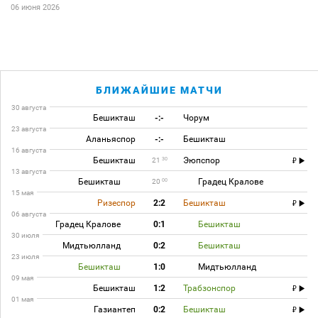
06 июня 2026
БЛИЖАЙШИЕ МАТЧИ
30 августа
Бешикташ
-:-
Чорум
23 августа
Аланьяспор
-:-
Бешикташ
16 августа
Бешикташ
Эюпспор
30
21
13 августа
Бешикташ
Градец Кралове
00
20
15 мая
Ризеспор
2:2
Бешикташ
06 августа
Градец Кралове
0:1
Бешикташ
30 июля
Мидтьюлланд
0:2
Бешикташ
23 июля
Бешикташ
1:0
Мидтьюлланд
09 мая
Бешикташ
1:2
Трабзонспор
01 мая
Газиантеп
0:2
Бешикташ