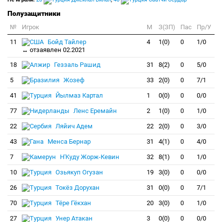
Полузащитники
№
Игрок
M
З(ЗП)
Пас
Пр/У
11
Бойд Тайлер
4
1(0)
0
1/0
↔ отзаявлен 02.2021
18
Геззаль Рашид
31
8(2)
0
5/0
5
Жозеф
33
2(0)
0
7/1
41
Йылмаз Картал
1
0(0)
0
0/0
77
Ленс Еремайн
2
1(0)
0
1/0
22
Ляйич Адем
22
2(0)
0
3/0
43
Менса Бернар
31
4(1)
0
4/0
7
Н'Kуду Жорж-Кевин
32
8(1)
0
1/0
10
Озьякуп Огузан
19
3(0)
0
0/0
26
Токёз Дорухан
31
0(0)
0
7/1
70
Тёре Гёкхан
20
3(0)
0
1/0
27
Унер Атакан
3
0(0)
0
0/0