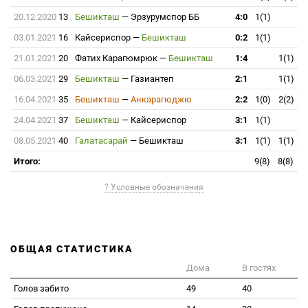
20.12.2020
13
Бешикташ
—
Эрзурумспор ББ
4:0
1(1)
03.01.2021
16
Кайсериспор
—
Бешикташ
0:2
1(1)
21.01.2021
20
Фатих Карагюмрюк
—
Бешикташ
1:4
1(1)
06.03.2021
29
Бешикташ
—
Газиантеп
2:1
1(1)
16.04.2021
35
Бешикташ
—
Анкарагюджю
2:2
1(0)
2(2)
24.04.2021
37
Бешикташ
—
Кайсериспор
3:1
1(1)
08.05.2021
40
Галатасарай
—
Бешикташ
3:1
1(1)
1(1)
Итого:
9(8)
8(8)
? Условные обозначения
ОБЩАЯ СТАТИСТИКА
Дома
В гостях
Голов забито
49
40