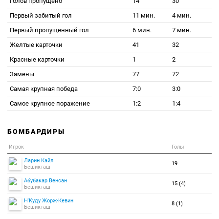
Голов пропущено
14
30
Первый забитый гол
11 мин.
4 мин.
Первый пропущенный гол
6 мин.
7 мин.
Желтые карточки
41
32
Красные карточки
1
2
Замены
77
72
Самая крупная победа
7:0
3:0
Самое крупное поражение
1:2
1:4
БОМБАРДИРЫ
Игрок
Голы
Ларин Кайл
19
Бешикташ
Абубакар Венсан
15 (4)
Бешикташ
Н'Kуду Жорж-Кевин
8 (1)
Бешикташ