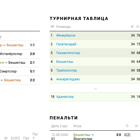
ТУРНИРНАЯ ТАБЛИЦА
№
Команда
И
О
1
Фенербахче
34
7
е
2
Галатасарай
34
7
р
—
Бешикташ
1:1
3
Газиантепспор
34
6
Истанбулспор
2:0
4
Бешикташ
34
6
иги
—
Бешикташ
2:1
5
Трабзонспор
34
5
Сииртспор
5:1
6
Анкарагюджю
34
5
—
Бешикташ
2:2
...
18
Аданаспор
34
1
ПЕНАЛЬТИ
Дата (тур)
Игра
П
Н
Пр/
12.08.2000
Бешикташ
—
3:0
2(2)
M
З(ЗП)
Пас
У
01
Йозгатспор