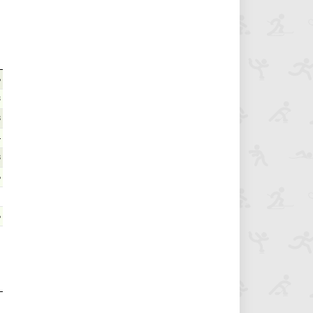
6
3
8
4
8
6
6