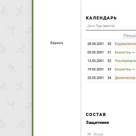
КАЛЕНДАРЬ
Дата
Тур (место)
Раньш
Европа
28.04.2001
30
Коджаелиспо
05.05.2001
31
Бешикташ
—
13.05.2001
32
Генчлербирл
19.05.2001
33
Бешикташ
—
25.05.2001
34
Денизлиспор
СОСТАВ
Защитники
№
Игрок