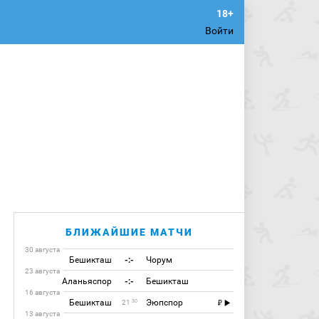
Войти
БЛИЖАЙШИЕ МАТЧИ
30 августа
Бешикташ
-:-
Чорум
23 августа
Аланьяспор
-:-
Бешикташ
16 августа
Бешикташ
Эюпспор
30
21
13 августа