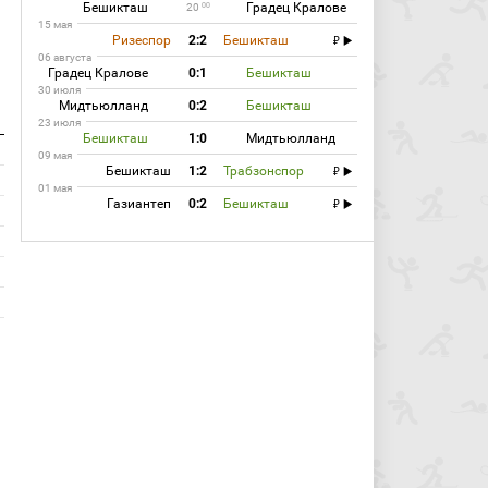
Бешикташ
Градец Кралове
00
20
15 мая
Ризеспор
2:2
Бешикташ
06 августа
Градец Кралове
0:1
Бешикташ
30 июля
Мидтьюлланд
0:2
Бешикташ
23 июля
Бешикташ
1:0
Мидтьюлланд
09 мая
Бешикташ
1:2
Трабзонспор
01 мая
Газиантеп
0:2
Бешикташ