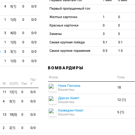
Первый забитый гол
1 мин.
6 мин.
4
5(1)
0
0/0
Первый пропущенный гол
Желтые карточки
1
0
1
1(0)
0
0/0
Красные карточки
0
0
3
4(0)
0
0/0
Замены
3
0
1
1(0)
0
0/0
Самая крупная победа
5:1
5:1
Самое крупное поражение
0:3
1:5
р
3
3(1)
0
0/0
1
1(0)
0
0/0
БОМБАРДИРЫ
Игрок
Голы
Пр/
M
З(ЗП)
Пас
У
Нума Паскаль
18
Бешикташ
11
12(1)
0
0/0
Дурсун Ахмет
12 (1)
4
5(1)
0
0/0
Бешикташ
Кахведжи Нихат
5 (1)
Бешикташ
13
18(0)
0
0/0
2
2(1)
0
0/0