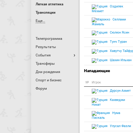
Легкая атлетика
Оздилек
Мехмет
Трансляции
Селлами
Еще...
Жамаль
Сюлюн Ясин
Телепрограмма
Тунч Туран
Результаты
Хавутчу Тайфу
События
Шахин Ильхан
Трансферы
Нападающие
Дни рождения
Спорт и бизнес
№
Игрок
Форум
Дурсун Ахмет
Кахведжи
Нихат
Нума
Паскаль
Улусал Фазли