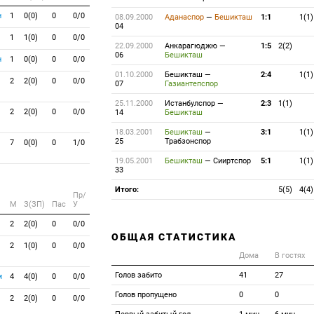
н
1
0(0)
0
0/0
08.09.2000
Аданаспор
—
Бешикташ
1:1
1(1)
04
1
1(0)
0
0/0
22.09.2000
Анкарагюджю
—
1:5
2(2)
06
Бешикташ
н
1
0(0)
0
0/0
01.10.2000
Бешикташ
—
2:4
1(1)
2
2(0)
0
0/0
07
Газиантепспор
25.11.2000
Истанбулспор
—
2:3
1(1)
2
2(0)
0
0/0
14
Бешикташ
18.03.2001
Бешикташ
—
3:1
1(1)
25
Трабзонспор
7
0(0)
0
1/0
19.05.2001
Бешикташ
—
Сииртспор
5:1
1(1)
33
Итого:
5(5)
4(4)
Пр/
M
З(ЗП)
Пас
У
2
2(0)
0
0/0
ОБЩАЯ СТАТИСТИКА
2
1(0)
0
0/0
Дома
В гостях
Голов забито
41
27
м
4
4(0)
0
0/0
Голов пропущено
0
0
2
2(0)
0
0/0