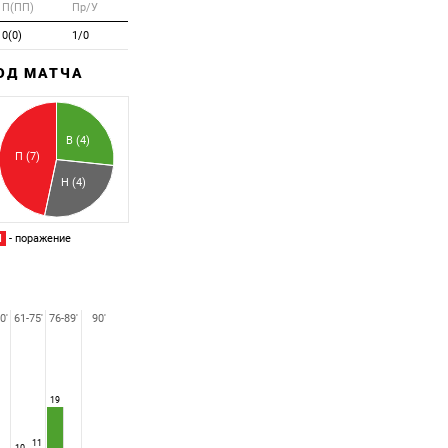
П(ПП)
Пр/У
0(0)
1/0
ХОД МАТЧА
Забитый
Пропущенный
В (4)
П (7)
Н (4)
П
- поражение
0'
61-75'
76-89'
90'
19
11