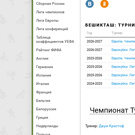
R
Y
Сборная России
Лига чемпионов
Лига Европы
БЕШИКТАШ: ТУРНИ
Лига конференций
Год
Турнир
Таблица
коэффициентов УЕФА
2026-2027
Европа. Чемпи
Рейтинг ФИФА
2026-2027
Еврокубки. Ли
Англия
2025-2026
Европа. Чемпи
Германия
2025-2026
Еврокубки. Ли
Испания
2025-2026
Еврокубки. Ли
Италия
2024-2025
Еврокубки. Ли
Франция
Бельгия
Чемпионат Т
Белоруссия
Греция
Нидерланды
Тренер:
Даум Кристоф
Польша