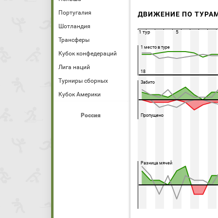
Португалия
ДВИЖЕНИЕ ПО ТУРА
Шотландия
1 тур
5
Трансферы
1 место в туре
Кубок конфедераций
Лига наций
18
Турниры сборных
Забито
Кубок Америки
Россия
Пропущено
Разница мячей