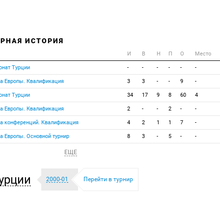
РНАЯ ИСТОРИЯ
И
В
Н
П
О
Место
онат Турции
-
-
-
-
-
-
га Европы. Квалификация
3
3
-
-
9
-
онат Турции
34
17
9
8
60
4
га Европы. Квалификация
2
-
-
2
-
-
га конференций. Квалификация
4
2
1
1
7
-
га Европы. Основной турнир
8
3
-
5
-
-
ЕЩЕ
урции
2000-01
Перейти в турнир