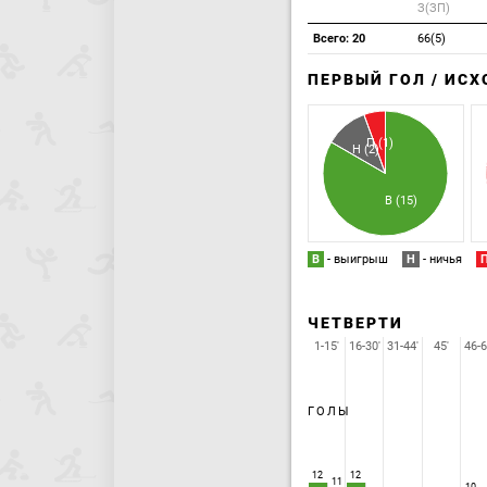
З(ЗП)
Всего: 20
66(5)
ПЕРВЫЙ ГОЛ / ИС
П (1)
Н (2)
В (15)
В
- выигрыш
Н
- ничья
ЧЕТВЕРТИ
1-15'
16-30'
31-44'
45'
46-6
ГОЛЫ
12
12
11