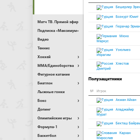
Бешерлер Эре
Бозкурт Юмит
Матч ТВ. Прямой эфир
Гюрачар Эрма
Подписка «Максимум»
Мюнх
Видео
Маркус
Теннис
Узюлмез
Ибрагим
Хоккей
Хлестов
MMA/Единоборства
Дмитрий
Фигурное катание
Полузащитники
Биатлон
№
Игрок
Лыжные гонки
Акман Айхан
Бокс
Допинг
Аладжайир
Мурат
Олимпийские игры
Бекташ Байра
Формула-1
Кархан
Баскетбол
Мирослав