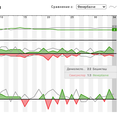
Сравнение с:
М
10
15
20
25
30
34
1
4
Денизлиспо...
2:2
Бешикташ
Самсунспор
1:3
Фенербахче