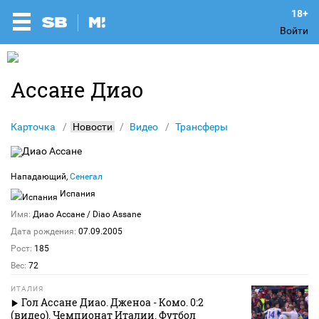
Войти
Ассане Диао
Карточка
Новости
Видео
Трансферы
Нападающий,
Сенегал
Испания
Имя:
Диао Ассане
/ Diao Assane
Дата рождения:
07.09.2005
Рост:
185
Вес:
72
ИТАЛИЯ
Гол Ассане Диао. Дженоа - Комо. 0:2
(видео). Чемпионат Италии. Футбол