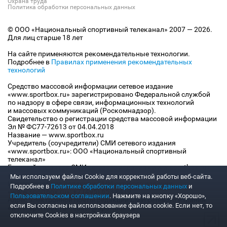
Охрана труда
Политика обработки персональных данных
© ООО «Национальный спортивный телеканал» 2007 — 2026.
Для лиц старше 18 лет
На сайте применяются рекомендательные технологии.
Подробнее в
Правилах применения рекомендательных
технологий
Средство массовой информации сетевое издание
«www.sportbox.ru» зарегистрировано Федеральной службой
по надзору в сфере связи, информационных технологий
и массовых коммуникаций (Роскомнадзор).
Свидетельство о регистрации средства массовой информации
Эл № ФС77-72613 от 04.04.2018
Название — www.sportbox.ru
Учредитель (соучредители) СМИ сетевого издания
«www.sportbox.ru»: ООО «Национальный спортивный
телеканал»
Главный редактор СМИ сетевого издания «www.sportbox.ru»:
Конов В.А.
Мы используем файлы Сookie для корректной работы веб-сайта.
Номер телефона редакции СМИ сетевого издания
Подробнее в
Политике обработки персональных данных
и
«www.sportbox.ru»: +7 (495) 653 8419
Пользовательском соглашении
. Нажмите на кнопку «Хорошо»,
Адрес электронной почты редакции СМИ сетевого издания
если Вы согласны на использование файлов cookie. Если нет, то
«www.sportbox.ru»: editor@sportbox.ru
отключите Cookies в настройках браузера