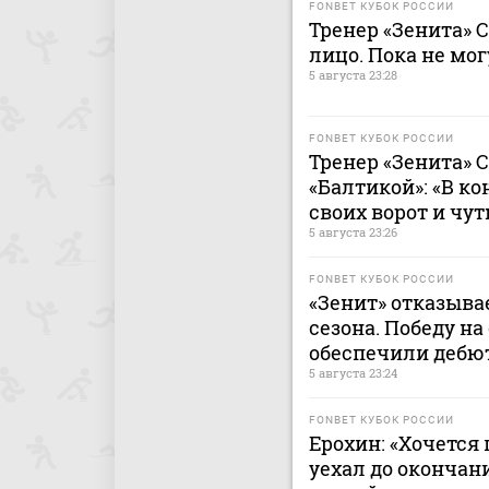
FONBET КУБОК РОССИИ
Тренер «Зенита» 
лицо. Пока не мог
5 августа 23:28
FONBET КУБОК РОССИИ
Тренер «Зенита» С
«Балтикой»: «В ко
своих ворот и чут
5 августа 23:26
FONBET КУБОК РОССИИ
«Зенит» отказыва
сезона. Победу на
обеспечили дебю
5 августа 23:24
FONBET КУБОК РОССИИ
Ерохин: «Хочется
уехал до окончан