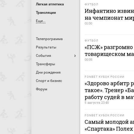
Легкая атлетика
ФУТБОЛ
Инфантино извини
Трансляции
на чемпионат ми
Еще...
01:00
Телепрограмма
ФУТБОЛ
«ПСЖ» разгромно 
Результаты
товарищеском ма
События
00:05
Трансферы
Дни рождения
FONBET КУБОК РОССИИ
Спорт и бизнес
«Здорово арбитр 
такое». Тренер «
Форум
работу судей в ма
5 августа 23:45
FONBET КУБОК РОССИИ
Самый молодой ав
«Спартака» Полех