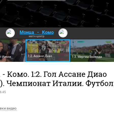
Монца
-
Комо
матч-центр
1:2. Ассане Диао
н Иконе
1:3. Мергим Войвода
- Комо. 1:2. Гол Ассане Диао
). Чемпионат Италии. Футбол
6:45
вки видео