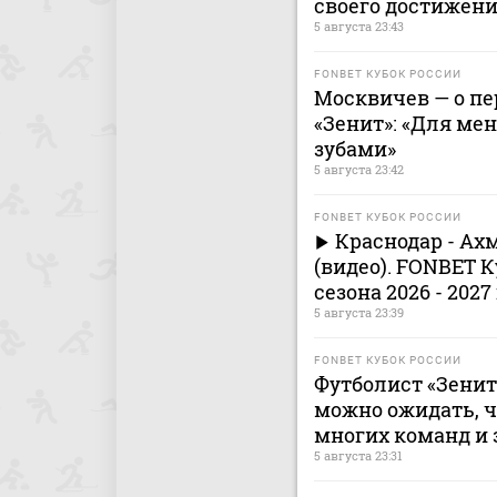
своего достижен
5 августа 23:43
FONBET КУБОК РОССИИ
Москвичев — о п
«Зенит»: «Для ме
зубами»
5 августа 23:42
FONBET КУБОК РОССИИ
Краснодар - Ах
(видео). FONBET К
сезона 2026 - 2027
5 августа 23:39
FONBET КУБОК РОССИИ
Футболист «Зенита
можно ожидать, ч
многих команд и 
5 августа 23:31