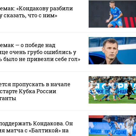
Семак: «Кондакову разбили
у сказать, что с ним»
емак — о победе над
нце очень грубо ошиблись у
ь было не привезли себе гол»
ется пропускать в начале
 старте Кубка России
танты
 поддержать Кондакова. Он
ия матча с «Балтикой» на