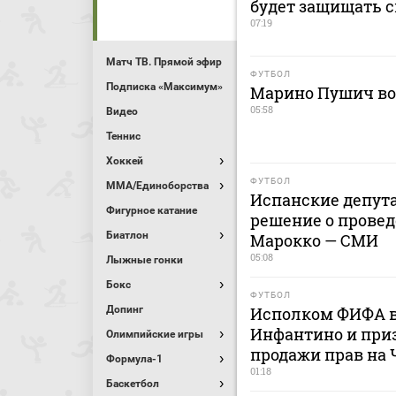
будет защищать 
07:19
Матч ТВ. Прямой эфир
ФУТБОЛ
Подписка «Максимум»
Марино Пушич во
05:58
Видео
Теннис
Хоккей
ФУТБОЛ
MMA/Единоборства
Испанские депут
Фигурное катание
решение о провед
Биатлон
Марокко — СМИ
05:08
Лыжные гонки
Бокс
ФУТБОЛ
Допинг
Исполком ФИФА в
Инфантино и приз
Олимпийские игры
продажи прав на
Формула-1
01:18
Баскетбол