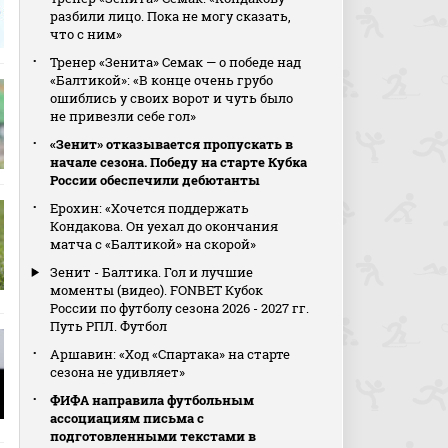
разбили лицо. Пока не могу сказать,
что с ним»
Тренер «Зенита» Семак — о победе над
«Балтикой»: «В конце очень грубо
ошиблись у своих ворот и чуть было
не привезли себе гол»
«Зенит» отказывается пропускать в
начале сезона. Победу на старте Кубка
России обеспечили дебютанты
Ерохин: «Хочется поддержать
Кондакова. Он уехал до окончания
матча с «Балтикой» на скорой»
Зенит - Балтика. Гол и лучшие
моменты (видео). FONBET Кубок
России по футболу сезона 2026 - 2027 гг.
Путь РПЛ. Футбол
Аршавин: «Ход «Спартака» на старте
сезона не удивляет»
ФИФА направила футбольным
ассоциациям письма с
подготовленными текстами в