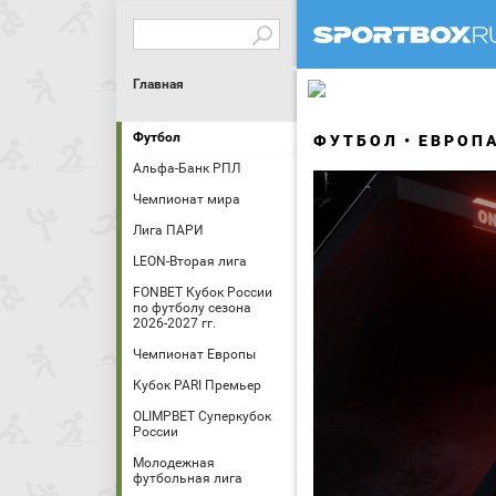
Главная
Футбол
ФУТБОЛ
ЕВРОП
Альфа-Банк РПЛ
Чемпионат мира
Лига ПАРИ
LEON-Вторая лига
FONBET Кубок России
по футболу сезона
2026-2027 гг.
Чемпионат Европы
Кубок PARI Премьер
OLIMPBET Суперкубок
России
Молодежная
футбольная лига