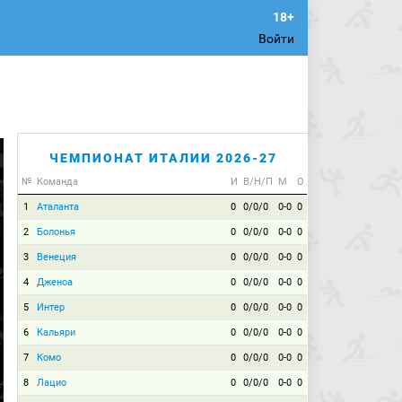
Войти
ЧЕМПИОНАТ ИТАЛИИ 2026-27
№
Команда
И
В/Н/П
М
О
1
Аталанта
0
0/0/0
0-0
0
2
Болонья
0
0/0/0
0-0
0
3
Венеция
0
0/0/0
0-0
0
4
Дженоа
0
0/0/0
0-0
0
5
Интер
0
0/0/0
0-0
0
6
Кальяри
0
0/0/0
0-0
0
7
Комо
0
0/0/0
0-0
0
8
Лацио
0
0/0/0
0-0
0