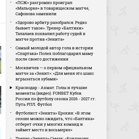
«ПСЖ» разгромно проиграл
.
«Мальорке» в товарищеском матче,
Сафонова заменили
«Здорово арбитр разобрался. Редко
бывает такое». Тренер «Балтики»
Талалаев похвалил работу судей в
матче против «Зенита»
Самый молодой автор гола в истории
«Спартака» Полех поблагодарил маму
после своего достижения
Москвичев — о первом официальном
матче за «Зенит»: «Для меня это шанс
вгрызаться зубами»
Краснодар - Ахмат. Голы и лучшие
моменты (видео). FONBET Кубок
России по футболу сезона 2026 - 2027 гг.
Путь РПЛ. Футбол
Футболист «Зенита» Ерохин: «В этом
сезоне можно ожидать, что «Балтика»
отберет очки у многих команд и
займет место в восьмерке»
Тренер «Зенита» Семак: «Кондакову