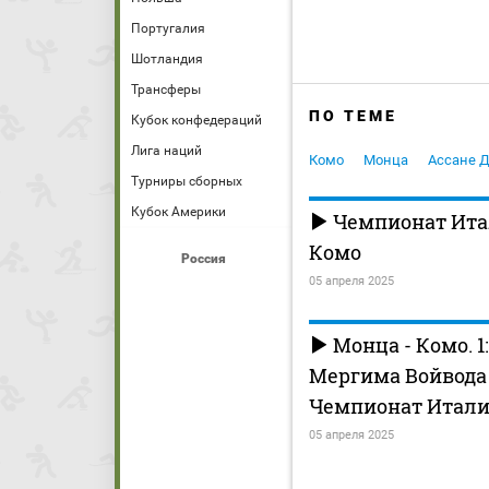
Португалия
Шотландия
Трансферы
ПО ТЕМЕ
Кубок конфедераций
Лига наций
Комо
Монца
Ассане 
Турниры сборных
Кубок Америки
Чемпионат Итал
Комо
Россия
05 апреля 2025
Монца - Комо. 1:
Мергима Войвода 
Чемпионат Итали
05 апреля 2025