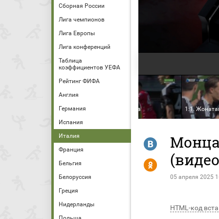
Сборная России
Лига чемпионов
Лига Европы
Лига конференций
Таблица
коэффициентов УЕФА
Рейтинг ФИФА
Англия
 -
Германия
Голы
1:0. Дани Мота
1:1. Жоната
Испания
Италия
Монца 
R
Франция
(видео
Y
Бельгия
Белоруссия
05 апреля 2025 1
Греция
Нидерланды
HTML-код вста
Польша