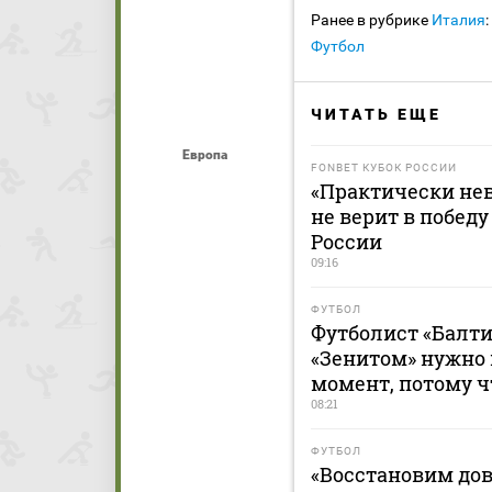
Ранее в рубрике
Италия
:
Футбол
ЧИТАТЬ ЕЩЕ
Европа
FONBET КУБОК РОССИИ
«Практически не
не верит в победу
России
09:16
ФУТБОЛ
Футболист «Балти
«Зенитом» нужно
момент, потому ч
08:21
ФУТБОЛ
«Восстановим дов