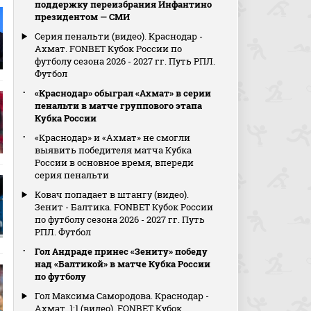
поддержку переизбрания Инфантино
президентом — СМИ
Серия пенальти (видео). Краснодар -
Ахмат. FONBET Кубок России по
футболу сезона 2026 - 2027 гг. Путь РПЛ.
Футбол
«Краснодар» обыграл «Ахмат» в серии
пенальти в матче группового этапа
Кубка России
«Краснодар» и «Ахмат» не смогли
выявить победителя матча Кубка
России в основное время, впереди
серия пенальти
Ковач попадает в штангу (видео).
Зенит - Балтика. FONBET Кубок России
по футболу сезона 2026 - 2027 гг. Путь
РПЛ. Футбол
Гол Андраде принес «Зениту» победу
над «Балтикой» в матче Кубка России
по футболу
Гол Максима Самородова. Краснодар -
Ахмат. 1:1 (видео). FONBET Кубок