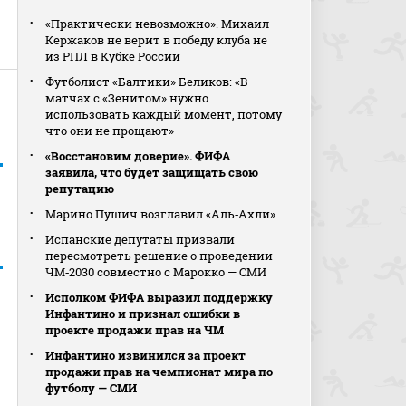
«Практически невозможно». Михаил
Кержаков не верит в победу клуба не
из РПЛ в Кубке России
Футболист «Балтики» Беликов: «В
матчах с «Зенитом» нужно
использовать каждый момент, потому
что они не прощают»
«Восстановим доверие». ФИФА
заявила, что будет защищать свою
репутацию
Марино Пушич возглавил «Аль‑Ахли»
Испанские депутаты призвали
пересмотреть решение о проведении
ЧМ‑2030 совместно с Марокко — СМИ
Исполком ФИФА выразил поддержку
Инфантино и признал ошибки в
проекте продажи прав на ЧМ
Инфантино извинился за проект
продажи прав на чемпионат мира по
футболу — СМИ