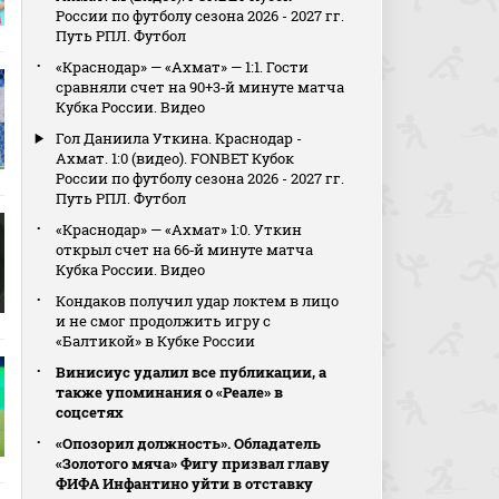
России по футболу сезона 2026 - 2027 гг.
Путь РПЛ. Футбол
«Краснодар» — «Ахмат» — 1:1. Гости
сравняли счет на 90+3‑й минуте матча
Кубка России. Видео
Гол Даниила Уткина. Краснодар -
Ахмат. 1:0 (видео). FONBET Кубок
России по футболу сезона 2026 - 2027 гг.
Путь РПЛ. Футбол
«Краснодар» — «Ахмат» 1:0. Уткин
открыл счет на 66‑й минуте матча
Кубка России. Видео
Кондаков получил удар локтем в лицо
и не смог продолжить игру с
«Балтикой» в Кубке России
Винисиус удалил все публикации, а
также упоминания о «Реале» в
соцсетях
«Опозорил должность». Обладатель
«Золотого мяча» Фигу призвал главу
ФИФА Инфантино уйти в отставку