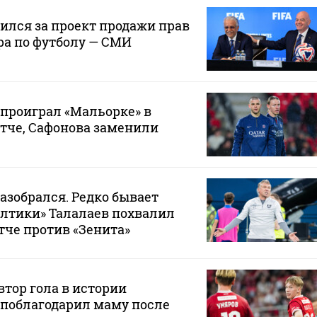
лся за проект продажи прав
ра по футболу — СМИ
проиграл «Мальорке» в
тче, Сафонова заменили
разобрался. Редко бывает
Балтики» Талалаев похвалил
тче против «Зенита»
тор гола в истории
 поблагодарил маму после