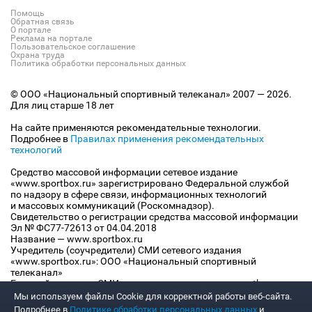
Помощь
Обратная связь
О портале
Реклама на портале
Пользовательское соглашение
Охрана труда
Политика обработки персональных данных
© ООО «Национальный спортивный телеканал» 2007 — 2026.
Для лиц старше 18 лет
На сайте применяются рекомендательные технологии.
Подробнее в
Правилах применения рекомендательных
технологий
Средство массовой информации сетевое издание
«www.sportbox.ru» зарегистрировано Федеральной службой
по надзору в сфере связи, информационных технологий
и массовых коммуникаций (Роскомнадзор).
Свидетельство о регистрации средства массовой информации
Эл № ФС77-72613 от 04.04.2018
Название — www.sportbox.ru
Учредитель (соучредители) СМИ сетевого издания
«www.sportbox.ru»: ООО «Национальный спортивный
телеканал»
Главный редактор СМИ сетевого издания «www.sportbox.ru»:
Конов В.А.
Мы используем файлы Сookie для корректной работы веб-сайта.
Номер телефона редакции СМИ сетевого издания
Подробнее в
Политике обработки персональных данных
и