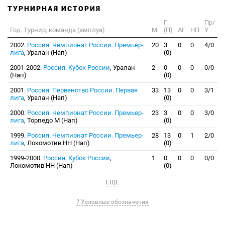
ТУРНИРНАЯ ИСТОРИЯ
Г
Пр/
Год. Турнир, команда (амплуа)
М
(П)
АГ
НП
У
2002.
Россия. Чемпионат России. Премьер-
20
3
0
0
4/0
лига
, Уралан (Нап)
(0)
2001-2002.
Россия. Кубок России
, Уралан
2
0
0
0
0/0
(Нап)
(0)
2001.
Россия. Первенство России. Первая
33
13
0
0
3/1
лига
, Уралан (Нап)
(0)
2000.
Россия. Чемпионат России. Премьер-
23
3
0
0
3/0
лига
, Торпедо М (Нап)
(0)
1999.
Россия. Чемпионат России. Премьер-
28
13
0
1
2/0
лига
, Локомотив НН (Нап)
(0)
1999-2000.
Россия. Кубок России
,
1
0
0
0
0/0
Локомотив НН (Нап)
(0)
ЕЩЕ
? Условные обозначения