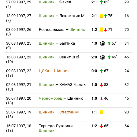
27.09.1997, 29
Шинник
—
Факел
2:1
62`
29
(4)
13.09.1997, 27
Шинник
—
Локомотив М
2:1
75`
16
(7)
03.09.1997, 26
Ростсельмаш
—
Шинник
1:2
71`
70
(8)
30.08.1997, 25
Шинник
—
Балтика
4:0
57`
34
(9)
16.08.1997, 23
Шинник
—
Зенит СПб
2:0
46`
45
(10)
09.08.1997, 22
ЦСКА
—
Шинник
0:0
67`
24
(13)
02.08.1997, 21
Шинник
—
КАМАЗ-Чаллы
1:0
83`
82
(13)
30.07.1997, 20
Черноморец
—
Шинник
1:0
46`
45
(13)
23.07.1997, 19
Шинник
—
Спартак М
1:1
90
(13)
16.07.1997, 18
Торпедо-Лужники
—
1:2
65`
64
(13)
Шинник