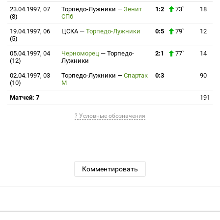
23.04.1997, 07
Торпедо-Лужники
—
Зенит
1:2
73`
18
(8)
СПб
19.04.1997, 06
ЦСКА
—
Торпедо-Лужники
0:5
79`
12
(5)
05.04.1997, 04
Черноморец
—
Торпедо-
2:1
77`
14
(12)
Лужники
02.04.1997, 03
Торпедо-Лужники
—
Спартак
0:3
90
(10)
М
Матчей: 7
191
? Условные обозначения
Комментировать