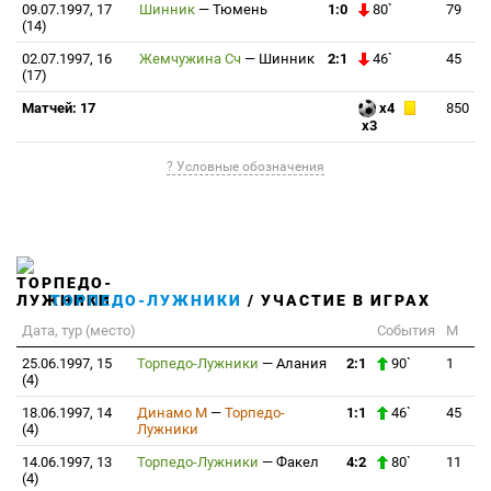
09.07.1997, 17
Шинник
—
Тюмень
1:0
80`
79
(14)
02.07.1997, 16
Жемчужина Сч
—
Шинник
2:1
46`
45
(17)
Матчей: 17
x4
850
x3
? Условные обозначения
ТОРПЕДО-ЛУЖНИКИ
/ УЧАСТИЕ В ИГРАХ
Дата, тур (место)
События
М
25.06.1997, 15
Торпедо-Лужники
—
Алания
2:1
90`
1
(4)
18.06.1997, 14
Динамо М
—
Торпедо-
1:1
46`
45
(4)
Лужники
14.06.1997, 13
Торпедо-Лужники
—
Факел
4:2
80`
11
(4)