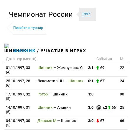
Чемпионат России
1997
Перейти в турнир
ШИННИК
/ УЧАСТИЕ В ИГРАХ
Дата, тур (место)
События
М
01.11.1997, 33
Шинник
—
Жемчужина Сч
2:1
69`
22
(4)
25.10.1997, 28
Локомотив НН
—
Шинник
0:1
67`
24
(6)
17.10.1997, 32
Ротор
—
Шинник
1:0
90
(5)
14.10.1997, 31
Шинник
—
Алания
3:0
x2
66`
25
(5)
04.10.1997, 30
Динамо М
—
Шинник
3:0
67`
66
(5)