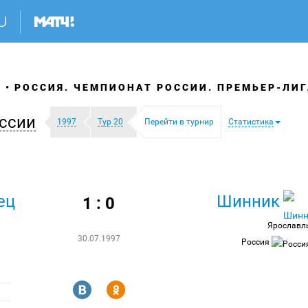
Я
РОССИЯ. ЧЕМПИОНАТ РОССИИ. ПРЕМЬЕР-ЛИГ
ссии
1997
Тур 20
Перейти в турнир
Статистика
ец
Шинник
1 : 0
Ярославл
30.07.1997
Россия
R
Y