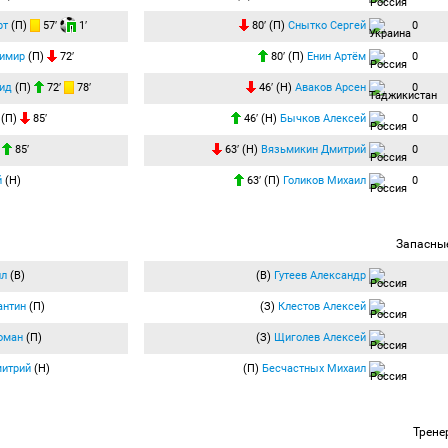
рт
(П)
57′
1′
80′ (П)
Снытко Сергей
0
димир
(П)
72′
80′ (П)
Енин Артём
0
ид
(П)
72′
78′
46′ (Н)
Аваков Арсен
0
(П)
85′
46′ (Н)
Бычков Алексей
0
)
85′
63′ (Н)
Вязьмикин Дмитрий
0
й
(Н)
63′ (П)
Голиков Михаил
0
Запасны
ил
(В)
(В)
Гутеев Александр
антин
(П)
(З)
Клестов Алексей
оман
(П)
(З)
Щиголев Алексей
митрий
(Н)
(П)
Бесчастных Михаил
Трене