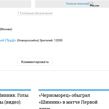
Полосин Анатолий
? Условные обозначения
(Москва)
ый (Труд)»
(Новороссийск)
Зрителей: 12000
Комментировать
Шинник. Голы
«Черноморец» обыграл
 (видео).
«Шинник» в матче Первой
лиги