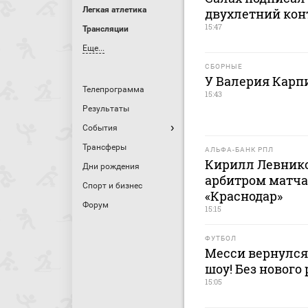
Легкая атлетика
двухлетний кон
15:47
Трансляции
Еще...
СБОРНЫЕ
У Валерия Карп
Телепрограмма
15:43
Результаты
События
Трансферы
АЛЬФА-БАНК РПЛ
Кирилл Левник
Дни рождения
арбитром матча
Спорт и бизнес
«Краснодар»
Форум
15:15
ФУТБОЛ
Месси вернулся
шоу! Без нового
15:05