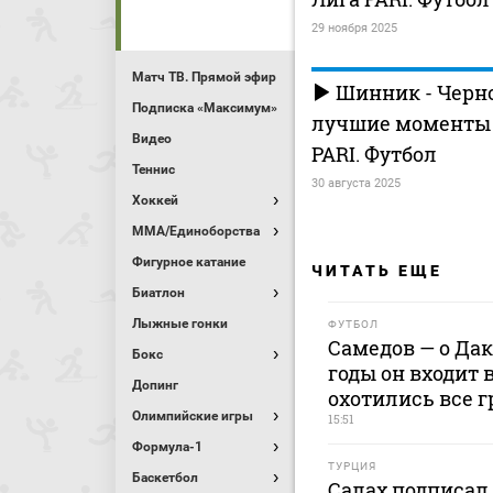
29 ноября 2025
Матч ТВ. Прямой эфир
Шинник - Черно
Подписка «Максимум»
лучшие моменты (
Видео
PARI. Футбол
Теннис
30 августа 2025
Хоккей
MMA/Единоборства
Фигурное катание
ЧИТАТЬ ЕЩЕ
Биатлон
Лыжные гонки
ФУТБОЛ
Самедов — о Дак
Бокс
годы он входит 
Допинг
охотились все 
Олимпийские игры
15:51
Формула-1
ТУРЦИЯ
Баскетбол
Салах подписал 