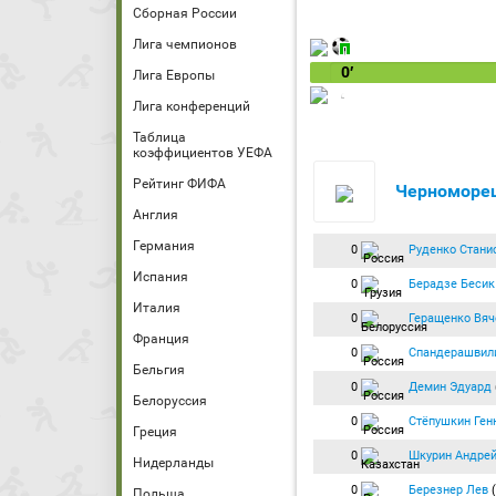
Сборная России
Лига чемпионов
0′
Лига Европы
Лига конференций
Таблица
коэффициентов УЕФА
Рейтинг ФИФА
Черноморе
Англия
Германия
0
Руденко Стани
Испания
0
Берадзе Бесик
Италия
0
Геращенко Вяч
Франция
0
Спандерашвил
Бельгия
0
Демин Эдуард
Белоруссия
0
Стёпушкин Ген
Греция
0
Шкурин Андре
Нидерланды
0
Березнер Лев
(
Польша