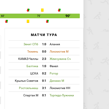
90′
60′
75′
МАТЧИ ТУРА
Зенит СПб
1:0
Алания
Тюмень
0:0
Локомотив М
КАМАЗ-Чаллы
2:3
Жемчужина Сч
Балтика
1:0
Факел
ЦСКА
0:2
Ротор
Крылья Советов
0:1
Динамо М
Ростсельмаш
3:1
Локомотив НН
Спартак М
0:1
Торпедо-Лужники