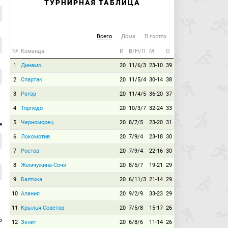
ТУРНИРНАЯ ТАБЛИЦА
Всего
Дома
В гостях
№
Команда
И
В/Н/П
М
О
1
Динамо
20
11/6/3
23-10
39
2
Спартак
20
11/5/4
30-14
38
3
Ротор
20
11/4/5
36-20
37
4
Торпедо
20
10/3/7
32-24
33
5
Черноморец
20
8/7/5
23-20
31
е
6
Локомотив
20
7/9/4
23-18
30
7
Ростов
20
7/9/4
22-16
30
8
Жемчужина-Сочи
20
8/5/7
19-21
29
9
Балтика
20
6/11/3
21-14
29
10
Алания
20
9/2/9
33-23
29
11
Крылья Советов
20
7/5/8
15-17
26
р
12
Зенит
20
6/8/6
11-14
26