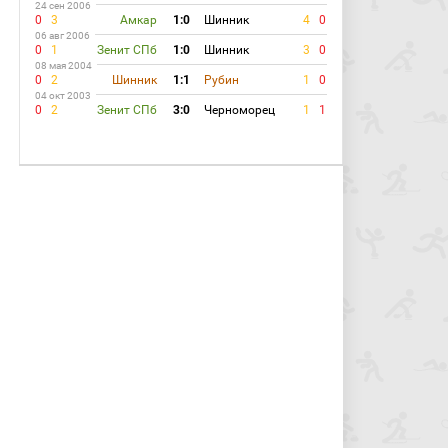
24 сен 2006
0
3
Амкар
1:0
Шинник
4
0
06 авг 2006
0
1
Зенит СПб
1:0
Шинник
3
0
08 мая 2004
0
2
Шинник
1:1
Рубин
1
0
04 окт 2003
0
2
Зенит СПб
3:0
Черноморец
1
1