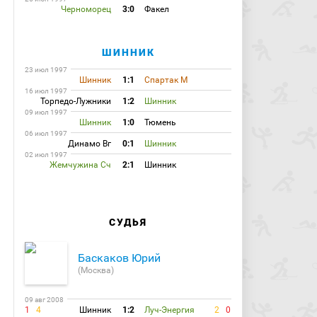
Черноморец
3:0
Факел
ШИННИК
23 июл 1997
Шинник
1:1
Спартак М
16 июл 1997
Торпедо-Лужники
1:2
Шинник
09 июл 1997
Шинник
1:0
Тюмень
06 июл 1997
Динамо Вг
0:1
Шинник
02 июл 1997
Жемчужина Сч
2:1
Шинник
СУДЬЯ
Баскаков Юрий
(Москва)
09 авг 2008
1
4
Шинник
1:2
Луч-Энергия
2
0