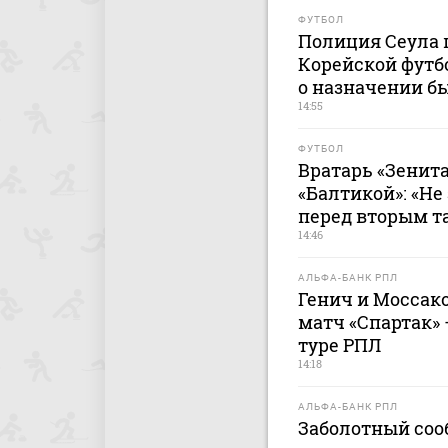
ФУТБОЛ
Полиция Сеула 
Корейской футб
о назначении б
14:55
ФУТБОЛ
Вратарь «Зенита
«Балтикой»: «Не
перед вторым т
14:46
АЛЬФА-БАНК РПЛ
Генич и Мосса
матч «Спартак» 
туре РПЛ
14:18
АЛЬФА-БАНК РПЛ
Заболотный соо