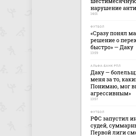
шестимесячную
нарушение ант
14:01
ФУТБОЛ
«Сразу понял ма
решение о перех
быстро» — Даку
13:59
АЛЬФА-БАНК РПЛ
Даку — болельщи
меня за то, каки
Понимаю, мог 
агрессивным»
13:57
ФУТБОЛ
РФС запустил и
судей, суммарны
Первой лиги смо