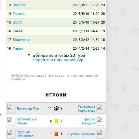
13
Шинник
20
5/8/7
17-26
23
14
Тюмень
20
5/5/10
16-24
20
15
ЦСКА
20
5/5/10
15-27
20
16
КАМАЗ
20
6/1/13
24-43
19
17
Локомотив
20
5/3/12
14-30
18
18
Факел
20
4/2/14
12-25
14
* Таблица по итогам 20 тура
Перейти в последний тур
*КАМАЗ-Чаллы лишен 6-ти очков за неуплату трансферной
пошлины
ИГРОКИ
Герасимов
11
9
Березнер Лев
Александр
Русановский
Гришин
6
7
Роман
Геннадий
Руденко
1
1
Путилин Максим
Станислав