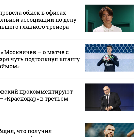
провела обыск в офисах
ольной ассоциации по делу
ывшего главного тренера
» Москвичев — о матче с
 зря чуть подтолкнул штангу
аймом»
ковский прокомментируют
— «Краснодар» в третьем
бщил, что получил