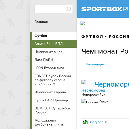
Главная
Футбол
ФУТБОЛ
РОССИ
Альфа-Банк РПЛ
Чемпионат Ро
Чемпионат мира
Лига ПАРИ
Календарь
LEON-Вторая лига
FONBET Кубок России
по футболу сезона
Черномор
2026-2027 гг.
Чемпионат Европы
Новороссийск
Кубок PARI Премьер
Россия
OLIMPBET Суперкубок
России
Молодежная
Догузов
1′
футбольная лига