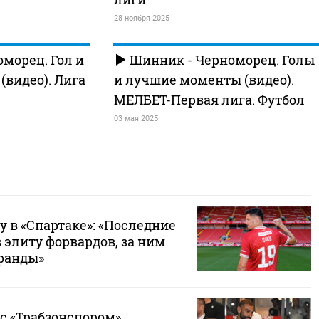
28 ноября 2025
морец. Гол и
Шинник - Черноморец. Голы
видео). Лига
и лучшие моменты (видео).
МЕЛБЕТ-Первая лига. Футбол
03 мая 2025
у в «Спартаке»: «Последние
в элиту форвардов, за ним
гранды»
с «Трабзонспором»