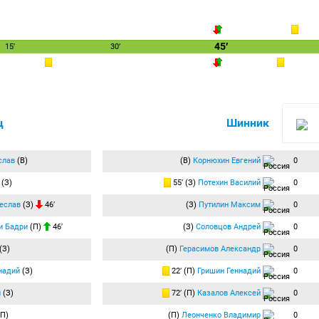
45′
15′
30′
ц
Шинник
слав
(В)
(В)
Корнюхин Евгений
0
(З)
55′ (З)
Потехин Василий
0
еслав
(З)
46′
(З)
Путилин Максим
0
и Бадри
(П)
46′
(З)
Соловцов Андрей
0
(З)
(П)
Герасимов Александр
0
надий
(З)
22′ (П)
Гришин Геннадий
0
й
(З)
72′ (П)
Казалов Алексей
0
П)
(П)
Леонченко Владимир
0