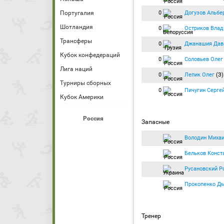
0
Догузов Альбе
Португалия
Шотландия
0
Остриков Вла
Трансферы
0
Джанашия Дав
Кубок конфедераций
0
Соловьев Олег
Лига наций
0
Лепик Олег
(З
Турниры сборных
0
Пичугин Серге
Кубок Америки
Россия
Запасные
Володин Миха
Бельков Конст
Русановский Р
Прокопенко Д
Тренер