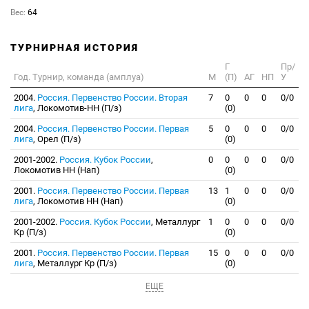
Вес:
64
ТУРНИРНАЯ ИСТОРИЯ
Г
Пр/
Год. Турнир, команда (амплуа)
М
(П)
АГ
НП
У
2004.
Россия. Первенство России. Вторая
7
0
0
0
0/0
лига
, Локомотив-НН (П/з)
(0)
2004.
Россия. Первенство России. Первая
5
0
0
0
0/0
лига
, Орел (П/з)
(0)
2001-2002.
Россия. Кубок России
,
0
0
0
0
0/0
Локомотив НН (Нап)
(0)
2001.
Россия. Первенство России. Первая
13
1
0
0
0/0
лига
, Локомотив НН (Нап)
(0)
2001-2002.
Россия. Кубок России
, Металлург
1
0
0
0
0/0
Кр (П/з)
(0)
2001.
Россия. Первенство России. Первая
15
0
0
0
0/0
лига
, Металлург Кр (П/з)
(0)
ЕЩЕ