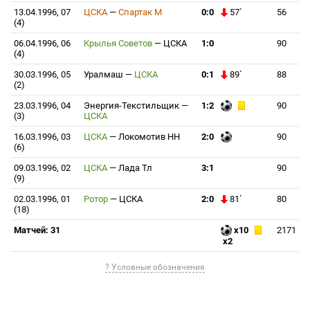
13.04.1996, 07
ЦСКА
—
Спартак М
0:0
57`
56
(4)
06.04.1996, 06
Крылья Советов
—
ЦСКА
1:0
90
(4)
30.03.1996, 05
Уралмаш
—
ЦСКА
0:1
89`
88
(2)
23.03.1996, 04
Энергия-Текстильщик
—
1:2
90
(3)
ЦСКА
16.03.1996, 03
ЦСКА
—
Локомотив НН
2:0
90
(6)
09.03.1996, 02
ЦСКА
—
Лада Тл
3:1
90
(9)
02.03.1996, 01
Ротор
—
ЦСКА
2:0
81`
80
(18)
Матчей: 31
x10
2171
x2
? Условные обозначения