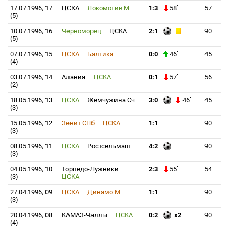
17.07.1996, 17
ЦСКА
—
Локомотив М
1:3
58`
57
(5)
10.07.1996, 16
Черноморец
—
ЦСКА
2:1
90
(5)
07.07.1996, 15
ЦСКА
—
Балтика
0:0
46`
45
(4)
03.07.1996, 14
Алания
—
ЦСКА
0:1
57`
56
(2)
18.05.1996, 13
ЦСКА
—
Жемчужина Сч
3:0
46`
45
(3)
15.05.1996, 12
Зенит СПб
—
ЦСКА
1:1
90
(3)
08.05.1996, 11
ЦСКА
—
Ростсельмаш
4:2
90
(3)
04.05.1996, 10
Торпедо-Лужники
—
2:3
55`
54
(3)
ЦСКА
27.04.1996, 09
ЦСКА
—
Динамо М
1:1
90
(3)
20.04.1996, 08
КАМАЗ-Чаллы
—
ЦСКА
0:2
x2
90
(4)