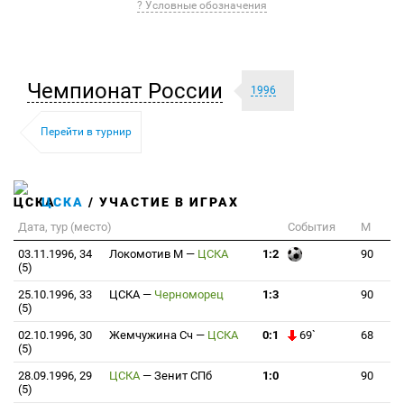
? Условные обозначения
Чемпионат России
1996
Перейти в турнир
ЦСКА
/ УЧАСТИЕ В ИГРАХ
Дата, тур (место)
События
М
03.11.1996, 34
Локомотив М
—
ЦСКА
1:2
90
(5)
25.10.1996, 33
ЦСКА
—
Черноморец
1:3
90
(5)
02.10.1996, 30
Жемчужина Сч
—
ЦСКА
0:1
69`
68
(5)
28.09.1996, 29
ЦСКА
—
Зенит СПб
1:0
90
(5)