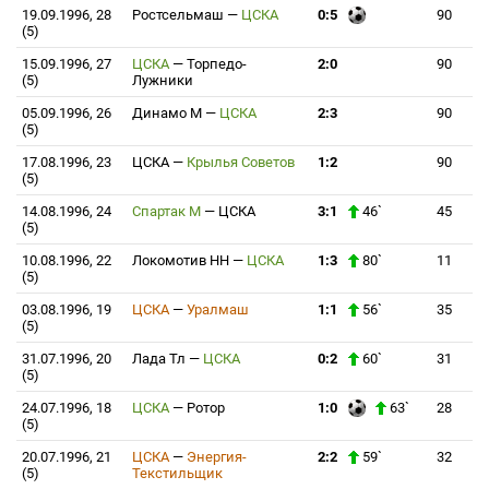
19.09.1996, 28
Ростсельмаш
—
ЦСКА
0:5
90
(5)
15.09.1996, 27
ЦСКА
—
Торпедо-
2:0
90
(5)
Лужники
05.09.1996, 26
Динамо М
—
ЦСКА
2:3
90
(5)
17.08.1996, 23
ЦСКА
—
Крылья Советов
1:2
90
(5)
14.08.1996, 24
Спартак М
—
ЦСКА
3:1
46`
45
(5)
10.08.1996, 22
Локомотив НН
—
ЦСКА
1:3
80`
11
(5)
03.08.1996, 19
ЦСКА
—
Уралмаш
1:1
56`
35
(5)
31.07.1996, 20
Лада Тл
—
ЦСКА
0:2
60`
31
(5)
24.07.1996, 18
ЦСКА
—
Ротор
1:0
63`
28
(5)
20.07.1996, 21
ЦСКА
—
Энергия-
2:2
59`
32
(5)
Текстильщик