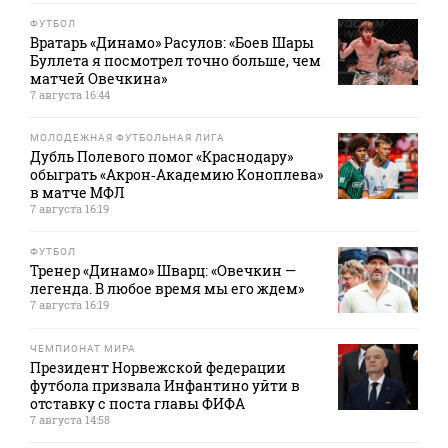
ФУТБОЛ
Вратарь «Динамо» Расулов: «Боев Шары
Буллета я посмотрел точно больше, чем
матчей Овечкина»
7 августа 16:44
МОЛОДЕЖНАЯ ФУТБОЛЬНАЯ ЛИГА
Дубль Полевого помог «Краснодару»
обыграть «Акрон‑Академию Коноплева»
в матче МФЛ
7 августа 16:19
ФУТБОЛ
Тренер «Динамо» Шварц: «Овечкин —
легенда. В любое время мы его ждем»
7 августа 16:19
ЧЕМПИОНАТ МИРА
Президент Норвежской федерации
футбола призвала Инфантино уйти в
отставку с поста главы ФИФА
7 августа 14:58