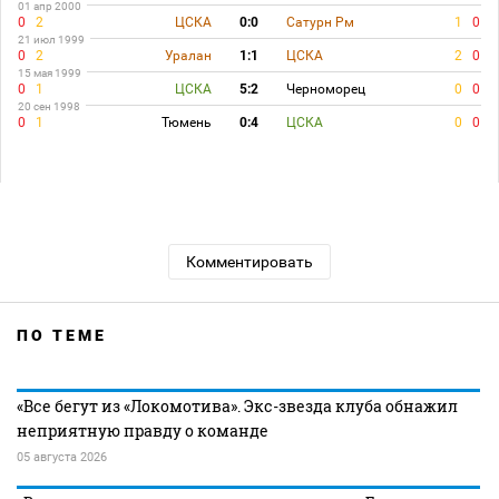
01 апр 2000
0
2
ЦСКА
0:0
Сатурн Рм
1
0
21 июл 1999
0
2
Уралан
1:1
ЦСКА
2
0
15 мая 1999
0
1
ЦСКА
5:2
Черноморец
0
0
20 сен 1998
0
1
Тюмень
0:4
ЦСКА
0
0
Комментировать
ПО ТЕМЕ
«Все бегут из «Локомотива». Экс-звезда клуба обнажил
неприятную правду о команде
05 августа 2026