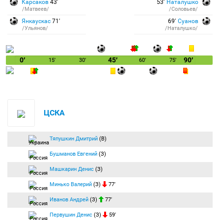
Карсаков
43′
53′
Наталушко
/Матвеев/
/Соловьев/
Янкаускас
71′
69′
Суанов
/Ульянов/
/Наталушко/
0′
45′
90′
15′
30′
60′
75′
ЦСКА
Тяпушкин Дмитрий
(В)
Бушманов Евгений
(З)
Машкарин Денис
(З)
Минько Валерий
(З)
77′
Иванов Андрей
(З)
77′
Первушин Денис
(З)
59′