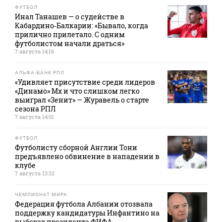
ФУТБОЛ
Инал Танашев — о судействе в
Кабардино‑Балкарии: «Бывало, когда
прилично прилетало. С одним
футболистом начали драться»
7 августа 14:16
АЛЬФА-БАНК РПЛ
«Удивляет присутствие среди лидеров
«Динамо» Мх и что слишком легко
выиграл «Зенит» — Журавель о старте
сезона РПЛ
7 августа 14:01
ФУТБОЛ
Футболисту сборной Англии Тони
предъявлено обвинение в нападении в
клубе
7 августа 13:32
ЧЕМПИОНАТ МИРА
Федерация футбола Албании отозвала
поддержку кандидатуры Инфантино на
выборах президента ФИФА