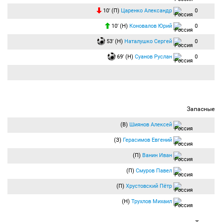
10′ (П)
Царенко Александр
0
10′ (Н)
Коновалов Юрий
0
53′ (Н)
Наталушко Сергей
0
69′ (Н)
Суанов Руслан
0
Запасные
(В)
Шиянов Алексей
(З)
Герасимов Евгений
(П)
Ванин Иван
(П)
Смуров Павел
(П)
Хрустовский Пётр
(Н)
Трухлов Михаил