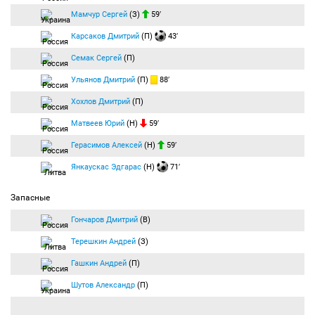
Мамчур Сергей
(З)
59′
Карсаков Дмитрий
(П)
43′
Семак Сергей
(П)
Ульянов Дмитрий
(П)
88′
Хохлов Дмитрий
(П)
Матвеев Юрий
(Н)
59′
Герасимов Алексей
(Н)
59′
Янкаускас Эдгарас
(Н)
71′
Запасные
Гончаров Дмитрий
(В)
Терешкин Андрей
(З)
Гашкин Андрей
(П)
Шутов Александр
(П)