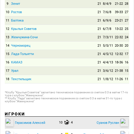
9
Зенит
21
8/4/9
21-22
28
10
Ростов
21
7/6/8
39-33
27
11
Балтика
21
6/9/6
23-21
27
12
Крылья Советов
21
6/7/8
13-22
25
13
Жемчужина-Сочи
21
7/3/11
22-32
24
14
Черноморец
21
5/5/11
20-30
20
15
Лада-Тольятти
21
4/5/12
12-32
17
16
КАМАЗ
21
4/4/13
18-36
16
17
Урал
21
3/6/12
21-38
15
18
Текстильщик
21
1/8/12
11-26
11
*Клубу "Крылья Советов" засчитано техническое поражение со счетом 0:3 в матче 17-го
тура с клубом "Жемчужина".
** Клубу "Лада" засчитано техническое поражение со счетом 0:3 в матче 31-го тура с
клубом "Жемчужина"
ИГРОКИ
10
4
Герасимов Алексей
Суанов Руслан