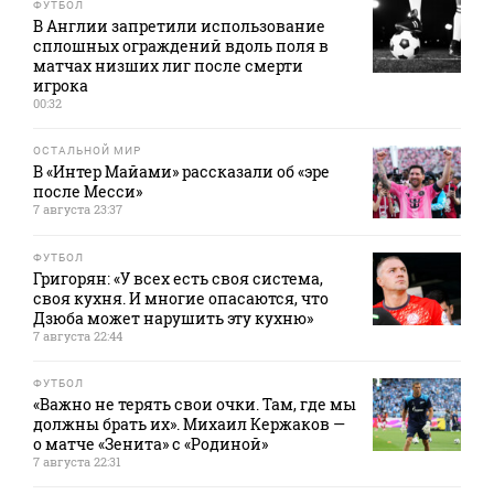
ФУТБОЛ
В Англии запретили использование
сплошных ограждений вдоль поля в
матчах низших лиг после смерти
игрока
00:32
ОСТАЛЬНОЙ МИР
В «Интер Майами» рассказали об «эре
после Месси»
7 августа 23:37
ФУТБОЛ
Григорян: «У всех есть своя система,
своя кухня. И многие опасаются, что
Дзюба может нарушить эту кухню»
7 августа 22:44
ФУТБОЛ
«Важно не терять свои очки. Там, где мы
должны брать их». Михаил Кержаков —
о матче «Зенита» с «Родиной»
7 августа 22:31