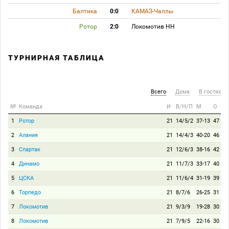
Балтика
0:0
КАМАЗ-Чаллы
Ротор
2:0
Локомотив НН
ТУРНИРНАЯ ТАБЛИЦА
Всего
Дома
В гостях
№
Команда
И
В/Н/П
М
О
1
Ротор
21
14/5/2
37-13
47
2
Алания
21
14/4/3
40-20
46
3
Спартак
21
12/6/3
38-16
42
4
Динамо
21
11/7/3
33-17
40
5
ЦСКА
21
11/6/4
31-19
39
6
Торпедо
21
8/7/6
26-25
31
7
Локомотив
21
9/3/9
19-28
30
8
Локомотив
21
7/9/5
22-16
30