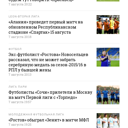
7 августа 20:22
LEON-ВТОРАЯ ЛИГА
«Алания» проведет первый матч на
обновленном Республиканском
стадионе «Спартак» 15 августа
7 августа 20:18
ФУТБОЛ
Экс‑футболист «Ростова» Новосельцев
рассказал, что не может забрать
серебряную медаль за сезон‑2015/16 в
РПЛ у бывшей жены
7 августа 20:13
ЛИГА ПАРИ
Футболисты «Сочи» прилетели в Москву
на матч Первой лиги с «Торпедо»
7 августа 19:57
МОЛОДЕЖНАЯ ФУТБОЛЬНАЯ ЛИГА
«Ростов» обыграл «Зенит» в матче МФЛ
7 августа 19:25