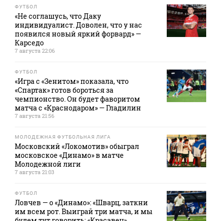
ФУТБОЛ
«Не соглашусь, что Даку
индивидуалист. Доволен, что у нас
появился новый яркий форвард» —
Карседо
7 августа 22:06
ФУТБОЛ
«Игра с «Зенитом» показала, что
«Спартак» готов бороться за
чемпионство. Он будет фаворитом
матча с «Краснодаром» — Гладилин
7 августа 21:56
МОЛОДЕЖНАЯ ФУТБОЛЬНАЯ ЛИГА
Московский «Локомотив» обыграл
московское «Динамо» в матче
Молодежной лиги
7 августа 21:03
ФУТБОЛ
Ловчев — о «Динамо»: «Шварц, заткни
им всем рот. Выиграй три матча, и мы
будем тут говорить: «Красавец»