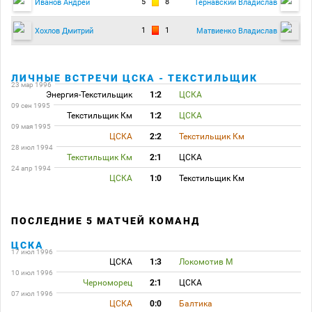
5
8
Иванов Андрей
Тернавский Владислав
1
1
Хохлов Дмитрий
Матвиенко Владислав
ЛИЧНЫЕ ВСТРЕЧИ ЦСКА - ТЕКСТИЛЬЩИК
23 мар 1996
Энергия-Текстильщик
1:2
ЦСКА
09 сен 1995
Текстильщик Км
1:2
ЦСКА
09 мая 1995
ЦСКА
2:2
Текстильщик Км
28 июл 1994
Текстильщик Км
2:1
ЦСКА
24 апр 1994
ЦСКА
1:0
Текстильщик Км
ПОСЛЕДНИЕ 5 МАТЧЕЙ КОМАНД
ЦСКА
17 июл 1996
ЦСКА
1:3
Локомотив М
10 июл 1996
Черноморец
2:1
ЦСКА
07 июл 1996
ЦСКА
0:0
Балтика