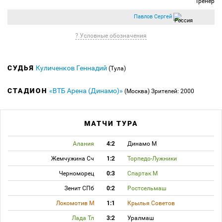
Тренер
Павлов Сергей
? Условные обозначения
СУДЬЯ
Куличенков Геннадий
(Тула)
СТАДИОН
«ВТБ Арена (Динамо)»
(Москва)
Зрителей: 2000
МАТЧИ ТУРА
Алания
4:2
Динамо М
Жемчужина Сч
1:2
Торпедо-Лужники
Черноморец
0:3
Спартак М
Зенит СПб
0:2
Ростсельмаш
Локомотив М
1:1
Крылья Советов
Лада Тл
3:2
Уралмаш