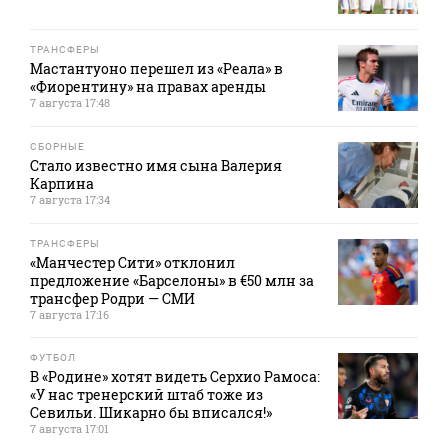
ТРАНСФЕРЫ
Мастантуоно перешел из «Реала» в
«Фиорентину» на правах аренды
7 августа 17:48
СБОРНЫЕ
Стало известно имя сына Валерия
Карпина
7 августа 17:34
ТРАНСФЕРЫ
«Манчестер Сити» отклонил
предложение «Барселоны» в €50 млн за
трансфер Родри — СМИ
7 августа 17:16
ФУТБОЛ
В «Родине» хотят видеть Серхио Рамоса:
«У нас тренерский штаб тоже из
Севильи. Шикарно бы вписался!»
7 августа 17:01