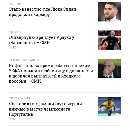
ИСПАНИЯ
Стало известно, где Люка Зидан
продолжит карьеру
05:59
АНГЛИЯ
«Ливерпуль» арендует Араухо у
«Барселоны» — СМИ
03:12
ЧЕМПИОНАТ МИРА
Инфантино во время работы генсеком
УЕФА повысил любовницу в должности
и добился выплаты ей выходного
пособия — СМИ
01:41
ПОРТУГАЛИЯ
«Эшторил» и «Фамаликау» сыграли
вничью в матче чемпионата
Португалии
00:48