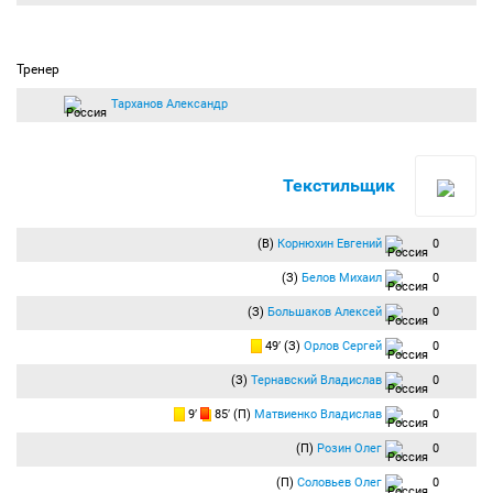
Тренер
Тарханов Александр
Текстильщик
(В)
Корнюхин Евгений
0
(З)
Белов Михаил
0
(З)
Большаков Алексей
0
49′ (З)
Орлов Сергей
0
(З)
Тернавский Владислав
0
9′
85′ (П)
Матвиенко Владислав
0
(П)
Розин Олег
0
(П)
Соловьев Олег
0