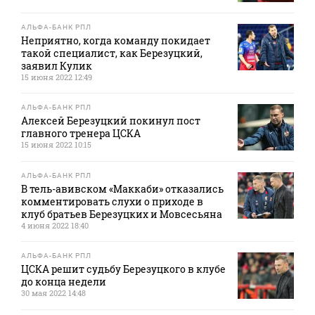
АЛЬФА-БАНК РПЛ
Неприятно, когда команду покидает
такой специалист, как Березуцкий,
заявил Кулик
15 июня 2022 12:49
АЛЬФА-БАНК РПЛ
Алексей Березуцкий покинул пост
главного тренера ЦСКА
15 июня 2022 10:15
АЛЬФА-БАНК РПЛ
В тель-авивском «Маккаби» отказались
комментировать слухи о приходе в
клуб братьев Березуцких и Мовсесьяна
4 июня 2022 18:40
АЛЬФА-БАНК РПЛ
ЦСКА решит судьбу Березуцкого в клубе
до конца недели
30 мая 2022 14:48