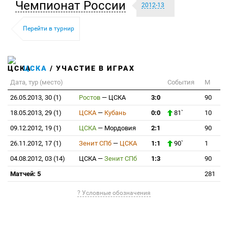
Чемпионат России
2012-13
Перейти в турнир
ЦСКА
/ УЧАСТИЕ В ИГРАХ
Дата, тур (место)
События
М
26.05.2013, 30 (1)
Ростов
—
ЦСКА
3:0
90
18.05.2013, 29 (1)
ЦСКА
—
Кубань
0:0
81`
10
09.12.2012, 19 (1)
ЦСКА
—
Мордовия
2:1
90
26.11.2012, 17 (1)
Зенит СПб
—
ЦСКА
1:1
90`
1
04.08.2012, 03 (14)
ЦСКА
—
Зенит СПб
1:3
90
Матчей: 5
281
? Условные обозначения