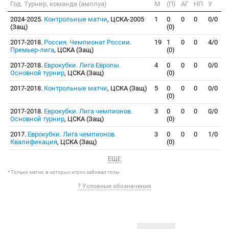
Год. Турнир, команда (амплуа)
М
(П)
АГ
НП
У
2024-2025.
Контрольные матчи
, ЦСКА-2005
1
0
0
0
0/0
(Защ)
(0)
2017-2018.
Россия. Чемпионат России.
19
1
0
0
4/0
Премьер-лига
, ЦСКА (Защ)
(0)
2017-2018.
Еврокубки. Лига Европы.
4
0
0
0
0/0
Основной турнир
, ЦСКА (Защ)
(0)
2017-2018.
Контрольные матчи
, ЦСКА (Защ)
5
0
0
0
0/0
(0)
2017-2018.
Еврокубки. Лига чемпионов.
3
0
0
0
0/0
Основной турнир
, ЦСКА (Защ)
(0)
2017.
Еврокубки. Лига чемпионов.
3
0
0
0
1/0
Квалификация
, ЦСКА (Защ)
(0)
ЕЩЕ
* Только матчи, в которых игрок забивал голы
? Условные обозначения