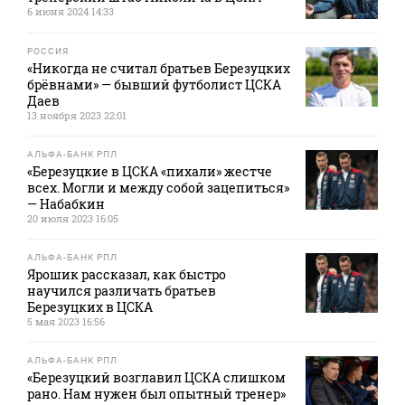
6 июня 2024 14:33
РОССИЯ
«Никогда не считал братьев Березуцких
брёвнами» — бывший футболист ЦСКА
Даев
13 ноября 2023 22:01
АЛЬФА-БАНК РПЛ
«Березуцкие в ЦСКА «пихали» жестче
всех. Могли и между собой зацепиться»
— Набабкин
20 июля 2023 16:05
АЛЬФА-БАНК РПЛ
Ярошик рассказал, как быстро
научился различать братьев
Березуцких в ЦСКА
5 мая 2023 16:56
АЛЬФА-БАНК РПЛ
«Березуцкий возглавил ЦСКА слишком
рано. Нам нужен был опытный тренер»