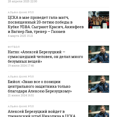
28 апреля 2025 22:00
АЛЬФА-БАНК РПЛ
ЦСКА в мае проведет гала‑матч,
посвященный 20‑летию победы в
Кубке УЕФА. Сыграют Красич, Акинфеев
и Вагнер Лав, тренер — Газзаев
4 марта 2025 15:21
ФУТБОЛ
Натхо: «Алексей Березуцкий —
сумасшедший человек, он делал много
безумных вещей»
19 июля 2024 17:46
АЛЬФА-БАНК РПЛ
Бийол: «Знаю все о позиции
центрального защитника только
благодаря Алексею Березуцкому»
21 июня 2024 16:51
АЛЬФА-БАНК РПЛ
Алексей Березуцкий войдет в
тренерский штаб Николича в ЦСКА