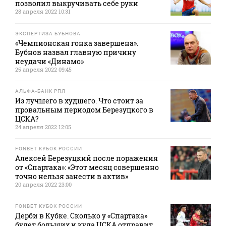
позволил выкручивать себе руки
28 апреля 2022 10:31
ЭКСПЕРТИЗА БУБНОВА
«Чемпионская гонка завершена».
Бубнов назвал главную причину
неудачи «Динамо»
25 апреля 2022 09:45
АЛЬФА-БАНК РПЛ
Из лучшего в худшего. Что стоит за
провальным периодом Березуцкого в
ЦСКА?
24 апреля 2022 12:05
FONBET КУБОК РОССИИ
Алексей Березуцкий после поражения
от «Спартака»: «Этот месяц совершенно
точно нельзя занести в актив»
20 апреля 2022 23:00
FONBET КУБОК РОССИИ
Дерби в Кубке. Сколько у «Спартака»
будет больших и куда ЦСКА отправит