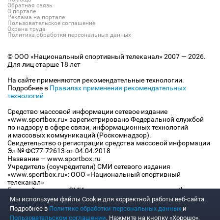
Обратная связь
О портале
Реклама на портале
Пользовательское соглашение
Охрана труда
Политика обработки персональных данных
© ООО «Национальный спортивный телеканал» 2007 — 2026.
Для лиц старше 18 лет
На сайте применяются рекомендательные технологии.
Подробнее в
Правилах применения рекомендательных
технологий
Средство массовой информации сетевое издание
«www.sportbox.ru» зарегистрировано Федеральной службой
по надзору в сфере связи, информационных технологий
и массовых коммуникаций (Роскомнадзор).
Свидетельство о регистрации средства массовой информации
Эл № ФС77-72613 от 04.04.2018
Название — www.sportbox.ru
Учредитель (соучредители) СМИ сетевого издания
«www.sportbox.ru»: ООО «Национальный спортивный
телеканал»
Главный редактор СМИ сетевого издания «www.sportbox.ru»:
Конов В.А.
Мы используем файлы Сookie для корректной работы веб-сайта.
Номер телефона редакции СМИ сетевого издания
Подробнее в
Политике обработки персональных данных
и
«www.sportbox.ru»: +7 (495) 653 8419
Пользовательском соглашении
. Нажмите на кнопку «Хорошо»,