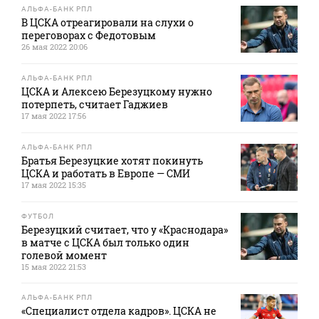
АЛЬФА-БАНК РПЛ
В ЦСКА отреагировали на слухи о
переговорах с Федотовым
26 мая 2022 20:06
АЛЬФА-БАНК РПЛ
ЦСКА и Алексею Березуцкому нужно
потерпеть, считает Гаджиев
17 мая 2022 17:56
АЛЬФА-БАНК РПЛ
Братья Березуцкие хотят покинуть
ЦСКА и работать в Европе — СМИ
17 мая 2022 15:35
ФУТБОЛ
Березуцкий считает, что у «Краснодара»
в матче с ЦСКА был только один
голевой момент
15 мая 2022 21:53
АЛЬФА-БАНК РПЛ
«Специалист отдела кадров». ЦСКА не