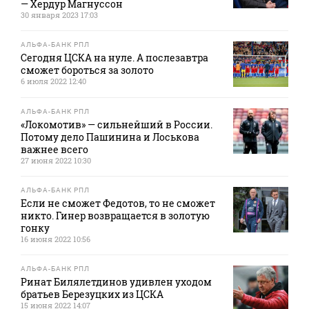
— Хердур Магнуссон
30 января 2023 17:03
АЛЬФА-БАНК РПЛ
Сегодня ЦСКА на нуле. А послезавтра
сможет бороться за золото
6 июля 2022 12:40
АЛЬФА-БАНК РПЛ
«Локомотив» — сильнейший в России.
Потому дело Пашинина и Лоськова
важнее всего
27 июня 2022 10:30
АЛЬФА-БАНК РПЛ
Если не сможет Федотов, то не сможет
никто. Гинер возвращается в золотую
гонку
16 июня 2022 10:56
АЛЬФА-БАНК РПЛ
Ринат Билялетдинов удивлен уходом
братьев Березуцких из ЦСКА
15 июня 2022 14:07