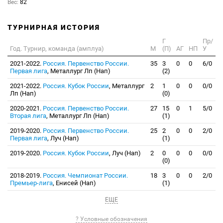
Вес:
82
ТУРНИРНАЯ ИСТОРИЯ
Г
Пр/
Год. Турнир, команда (амплуа)
М
(П)
АГ
НП
У
2021-2022.
Россия. Первенство России.
35
3
0
0
6/0
Первая лига
, Металлург Лп (Нап)
(2)
2021-2022.
Россия. Кубок России
, Металлург
2
1
0
0
0/0
Лп (Нап)
(0)
2020-2021.
Россия. Первенство России.
27
15
0
1
5/0
Вторая лига
, Металлург Лп (Нап)
(1)
2019-2020.
Россия. Первенство России.
25
2
0
0
2/0
Первая лига
, Луч (Нап)
(1)
2019-2020.
Россия. Кубок России
, Луч (Нап)
2
0
0
0
0/0
(0)
2018-2019.
Россия. Чемпионат России.
18
3
0
0
2/0
Премьер-лига
, Енисей (Нап)
(1)
ЕЩЕ
? Условные обозначения