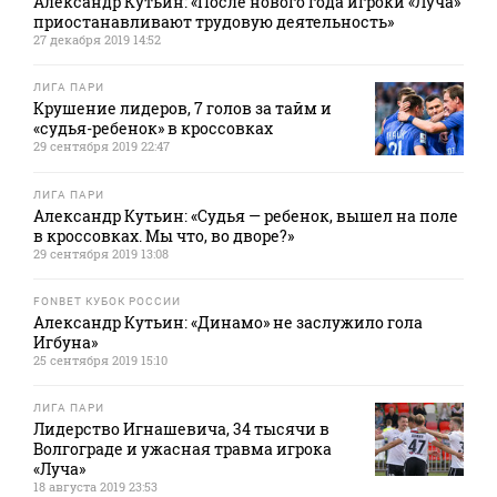
Александр Кутьин: «После нового года игроки «Луча»
приостанавливают трудовую деятельность»
27 декабря 2019 14:52
ЛИГА ПАРИ
Крушение лидеров, 7 голов за тайм и
«судья-ребенок» в кроссовках
29 сентября 2019 22:47
ЛИГА ПАРИ
Александр Кутьин: «Судья — ребенок, вышел на поле
в кроссовках. Мы что, во дворе?»
29 сентября 2019 13:08
FONBET КУБОК РОССИИ
Александр Кутьин: «Динамо» не заслужило гола
Игбуна»
25 сентября 2019 15:10
ЛИГА ПАРИ
Лидерство Игнашевича, 34 тысячи в
Волгограде и ужасная травма игрока
«Луча»
18 августа 2019 23:53