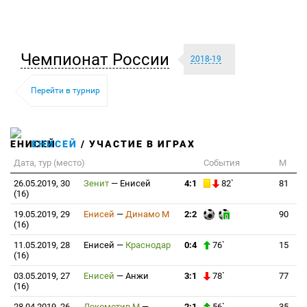
Чемпионат России
2018-19
Перейти в турнир
ЕНИСЕЙ
/ УЧАСТИЕ В ИГРАХ
Дата, тур (место)
События
М
26.05.2019, 30
Зенит
—
Енисей
4:1
82`
81
(16)
19.05.2019, 29
Енисей
—
Динамо М
2:2
90
(16)
11.05.2019, 28
Енисей
—
Краснодар
0:4
76`
15
(16)
03.05.2019, 27
Енисей
—
Анжи
3:1
78`
77
(16)
28.04.2019, 26
Локомотив М
—
2:1
56`
35