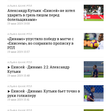
АЛЬФА-БАНК РПЛ
Александр Кутьин: «Енисей» не хотел
ударить в грязь лицом перед
болельщиками»
19 мая 2019 19:58
АЛЬФА-БАНК РПЛ
«Динамо» упустило победу в матче с
«Енисеем», но сохранило прописку в
РПЛ
19 мая 2019 15:57
АЛЬФА-БАНК РПЛ
Енисей - Динамо. 2:2. Александр
Кутьин
19 мая 2019 15:48
АЛЬФА-БАНК РПЛ
Енисей - Динамо. Кутьин бьет точно в
руки голкиперу
19 мая 2019 15:41
АЛЬФА-БАНК РПЛ