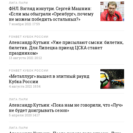
ЛИГА ПАРИ
ФНЛ. Взгляд изнутри. Сергей Машнин:
«Если мы обыграли «Оренбург», почему
не можем победить остальных?»
7 ноября 2021 17:59
FONBET КУБОК РОССИИ
Александр Кутьин: «Уже присылают смски: билетик,
билетик. Для Липецка приезд ЦСКА станет
праздником»
13 августа 2021 20:12
FONBET КУБОК РОССИИ
«Металлург» вышел в элитный раунд
Кубка России
4 августа 2021 18:54
ЛИГА ПАРИ
Александр Кутьин: «Пока нам не говорили, что «Луч»
не будет доигрывать сезон»
5 апреля 2020 14:17
ЛИГА ПАРИ