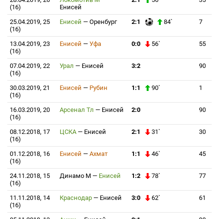
(16)
Енисей
25.04.2019, 25
Енисей
—
Оренбург
2:1
84`
7
(16)
13.04.2019, 23
Енисей
—
Уфа
0:0
56`
55
(16)
07.04.2019, 22
Урал
—
Енисей
3:2
90
(16)
30.03.2019, 21
Енисей
—
Рубин
1:1
90`
1
(16)
16.03.2019, 20
Арсенал Тл
—
Енисей
2:0
90
(16)
08.12.2018, 17
ЦСКА
—
Енисей
2:1
31`
30
(16)
01.12.2018, 16
Енисей
—
Ахмат
1:1
46`
45
(16)
24.11.2018, 15
Динамо М
—
Енисей
1:2
78`
77
(16)
11.11.2018, 14
Краснодар
—
Енисей
3:0
62`
61
(16)