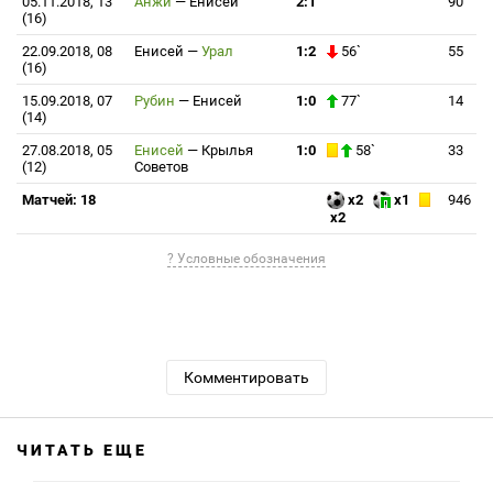
05.11.2018, 13
Анжи
—
Енисей
2:1
90
(16)
22.09.2018, 08
Енисей
—
Урал
1:2
56`
55
(16)
15.09.2018, 07
Рубин
—
Енисей
1:0
77`
14
(14)
27.08.2018, 05
Енисей
—
Крылья
1:0
58`
33
(12)
Советов
Матчей: 18
x2
x1
946
x2
? Условные обозначения
Комментировать
ЧИТАТЬ ЕЩЕ