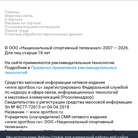
Помощь
Обратная связь
О портале
Реклама на портале
Пользовательское соглашение
Охрана труда
Политика обработки персональных данных
© ООО «Национальный спортивный телеканал» 2007 — 2026.
Для лиц старше 18 лет
На сайте применяются рекомендательные технологии.
Подробнее в
Правилах применения рекомендательных
технологий
Средство массовой информации сетевое издание
«www.sportbox.ru» зарегистрировано Федеральной службой
по надзору в сфере связи, информационных технологий
и массовых коммуникаций (Роскомнадзор).
Свидетельство о регистрации средства массовой информации
Эл № ФС77-72613 от 04.04.2018
Название — www.sportbox.ru
Учредитель (соучредители) СМИ сетевого издания
«www.sportbox.ru»: ООО «Национальный спортивный
телеканал»
Главный редактор СМИ сетевого издания «www.sportbox.ru»:
Конов В.А.
Мы используем файлы Сookie для корректной работы веб-сайта.