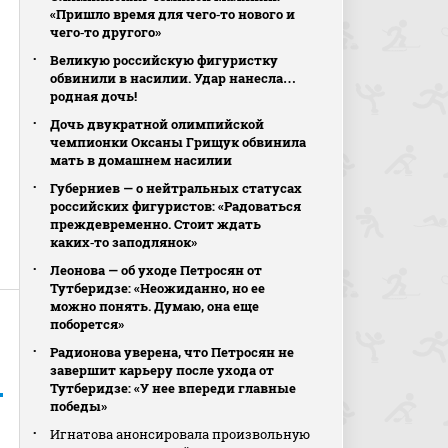
«Пришло время для чего‑то нового и
чего‑то другого»
Великую российскую фигуристку
обвинили в насилии. Удар нанесла…
родная дочь!
Дочь двукратной олимпийской
чемпионки Оксаны Грищук обвинила
мать в домашнем насилии
Губерниев — о нейтральных статусах
российских фигуристов: «Радоваться
преждевременно. Стоит ждать
каких‑то заподлянок»
Леонова — об уходе Петросян от
Тутберидзе: «Неожиданно, но ее
можно понять. Думаю, она еще
поборется»
Радионова уверена, что Петросян не
завершит карьеру после ухода от
Тутберидзе: «У нее впереди главные
победы»
Игнатова анонсировала произвольную