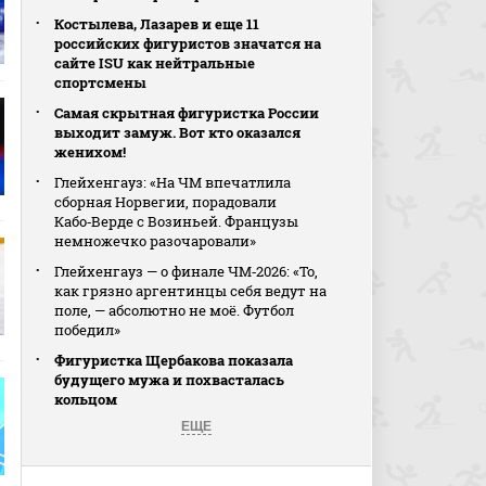
Костылева, Лазарев и еще 11
российских фигуристов значатся на
сайте ISU как нейтральные
спортсмены
Самая скрытная фигуристка России
выходит замуж. Вот кто оказался
женихом!
Глейхенгауз: «На ЧМ впечатлила
сборная Норвегии, порадовали
Кабо‑Верде с Возиньей. Французы
немножечко разочаровали»
Глейхенгауз — о финале ЧМ‑2026: «То,
как грязно аргентинцы себя ведут на
поле, — абсолютно не моё. Футбол
победил»
Фигуристка Щербакова показала
будущего мужа и похвасталась
кольцом
ЕЩЕ