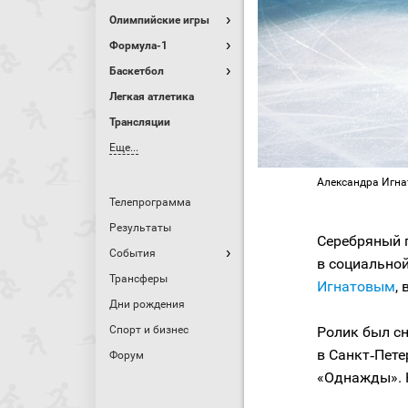
Олимпийские игры
Формула-1
Баскетбол
Легкая атлетика
Трансляции
Еще...
Александра Игна
Телепрограмма
Результаты
Серебряный
События
в социально
Трансферы
Игнатовым
,
Дни рождения
Спорт и бизнес
Ролик был сн
в Санкт‑Пет
Форум
«Однажды». 