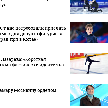
тус
«От нас потребовали прислать
юмов для допуска фигуриста
Гран‑при в Китае»
 Лазарева: «Короткая
амма фактически идентична
Тамару Москвину орденом