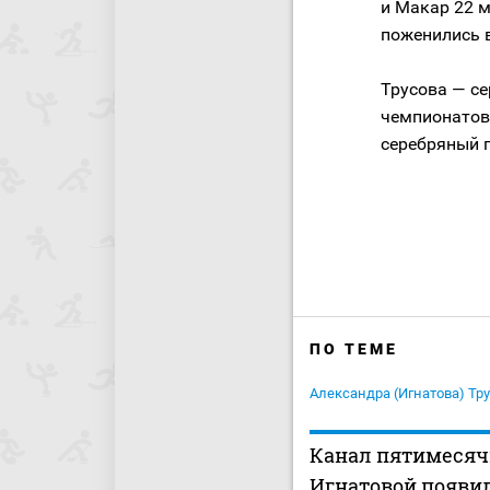
и Макар 22 м
поженились в
Трусова — с
чемпионатов
серебряный 
ПО ТЕМЕ
Александра (Игнатова) Тр
Канал пятимесяч
Игнатовой появил