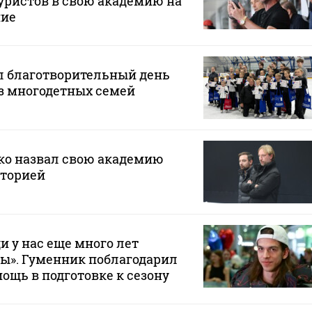
уристов в свою академию на
ние
 благотворительный день
з многодетных семей
о назвал свою академию
торией
и у нас еще много лет
ы». Гуменник поблагодарил
ощь в подготовке к сезону