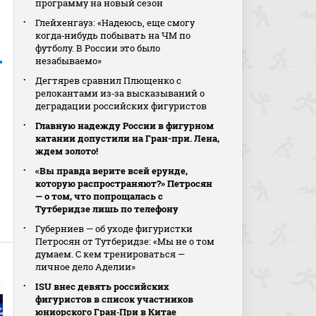
программу на новый сезон
Глейхенгауз: «Надеюсь, еще смогу
когда‑нибудь побывать на ЧМ по
футболу. В России это было
незабываемо»
Дегтярев сравнил Плющенко с
релокантами из‑за высказываний о
деградации российских фигуристов
Главную надежду России в фигурном
катании допустили на Гран-при. Лена,
ждем золото!
«Вы правда верите всей ерунде,
которую распространяют?» Петросян
— о том, что попрощалась с
Тутберидзе лишь по телефону
Губерниев — об уходе фигуристки
Петросян от Тутберидзе: «Мы не о том
думаем. С кем тренироваться —
личное дело Аделии»
ISU внес девять российских
фигуристов в список участников
юниорского Гран‑При в Китае