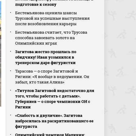
подготовке к сезону
Бестемьянова оценила шансы
Трусовой на успешные выступления
после возобновления карьеры
Бестемьянова считает, что Трусова
способна завоевать золото на
Олимпийских играх
Загитова жестко прошлась по
обидчику! Иван усомнился в
тренерском даре фигуристки
Тарасова — о споре Загитовой и
Ригини: «Я вообще в недоумении. Он
забыл, кто такая Алина»
«Титулов Загитовой недостаточно для
того, чтобы работать с детьми».
Губерниев — о споре чемпионки ОИ с
Ригини
«Слабость и двуличие». Загитова
набросилась на раскритиковавшего ее
фигуриста
Олимпийский чемпион Малинин: