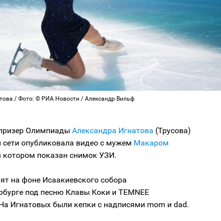
това / Фото: © РИА Новости / Александр Вильф
 призер Олимпиады
Александра Игнатова
(Трусова)
й сети опубликовала видео с мужем
Макаром
 в котором показан снимок УЗИ.
ят на фоне Исаакиевского собора
ербурге под песню Клавы Коки и TEMNEE
На Игнатовых были кепки с надписями mom и dad.