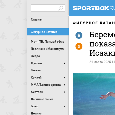
Главная
ФИГУРНОЕ КАТА
Берем
Фигурное катание
R
показ
Матч ТВ. Прямой эфир
Y
Подписка «Максимум»
Исаак
Видео
24 марта 2025 14
Футбол
Теннис
Хоккей
MMA/Единоборства
Биатлон
Лыжные гонки
Бокс
Допинг