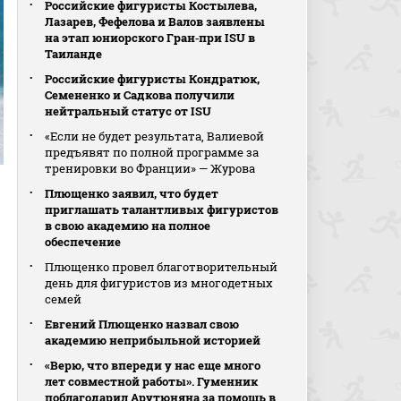
Российские фигуристы Костылева,
Лазарев, Фефелова и Валов заявлены
на этап юниорского Гран‑при ISU в
Таиланде
Российские фигуристы Кондратюк,
Семененко и Садкова получили
нейтральный статус от ISU
«Если не будет результата, Валиевой
предъявят по полной программе за
тренировки во Франции» — Журова
Плющенко заявил, что будет
приглашать талантливых фигуристов
в свою академию на полное
обеспечение
Плющенко провел благотворительный
день для фигуристов из многодетных
семей
Евгений Плющенко назвал свою
академию неприбыльной историей
«Верю, что впереди у нас еще много
лет совместной работы». Гуменник
поблагодарил Арутюняна за помощь в