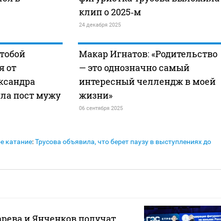
клип о 2025‑м
24 декабря 2025
тобой
Макар Игнатов: «Родительство
я от
— это однозначно самый
ксандра
интересный челлендж в моей
ла пост мужу
жизни»
06 сентября 2025
е катание
:
Трусова объявила, что берет паузу в выступлениях до
рева и Янченков получат