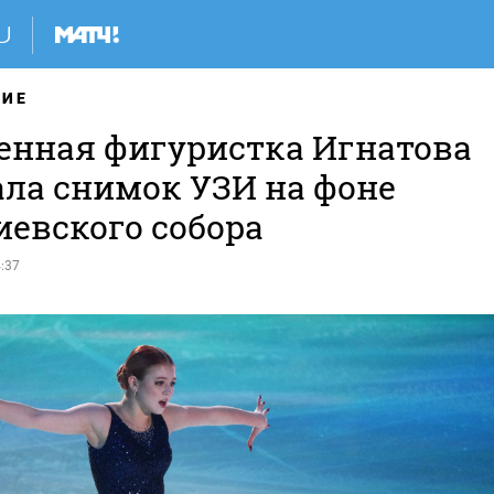
НИЕ
енная фигуристка Игнатова
ала снимок УЗИ на фоне
иевского собора
:37