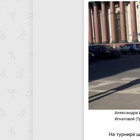
Александра И
Игнатовой (Т
На турнире 