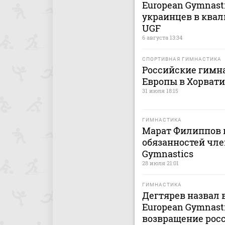
European Gymnast
украинцев в квал
UGF
6 августа 13:34
СПОРТИВНАЯ ГИМНАСТИКА
Российские гимн
Европы в Хорвати
31 июля 18:15
ГИМНАСТИКА
Марат Филиппов 
обязанностей чле
Gymnastics
28 июля 21:01
ГИМНАСТИКА
Дегтярев назвал
European Gymnast
возвращение рос