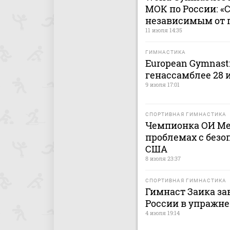
МОК по России: «
независимым от 
11 июля 14:35
ГИМНАСТИКА
European Gymnasti
генассамблее 28
9 июля 17:01
СПОРТИВНАЯ ГИМНАСТИКА
Чемпионка ОИ Ме
проблемах с безо
США
8 июля 23:37
СПОРТИВНАЯ ГИМНАСТИКА
Гимнаст Заика за
России в упражне
4 июля 19:14