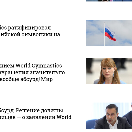
ics ратифицировал
сийской символики на
ением World Gymnastics
озвращения значительно
 вообще абсурд! Мир
бсурд. Решение должны
вищев — о заявлении World