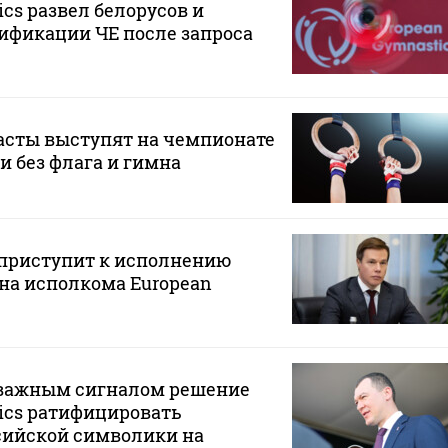
ics развел белорусов и
ификации ЧЕ после запроса
асты выступят на чемпионате
и без флага и гимна
приступит к исполнению
на исполкома European
 важным сигналом решение
ics ратифицировать
сийской символики на