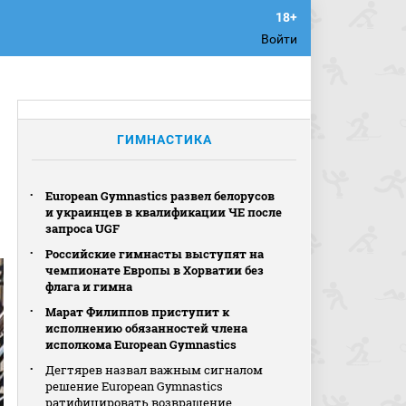
Войти
ГИМНАСТИКА
European Gymnastics развел белорусов
и украинцев в квалификации ЧЕ после
запроса UGF
Российские гимнасты выступят на
чемпионате Европы в Хорватии без
флага и гимна
Марат Филиппов приступит к
исполнению обязанностей члена
исполкома European Gymnastics
Дегтярев назвал важным сигналом
решение European Gymnastics
ратифицировать возвращение