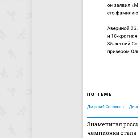
он заявил «М
его фамилию
Авериной 26 
и 18‑кратная
35‑летний С
призером Ол
ПО ТЕМЕ
Дмитрий Соловьев
Дин
Знаменитая росс
чемпионка стала