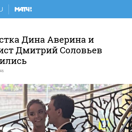
стка Дина Аверина и
ист Дмитрий Соловьев
ились
:46