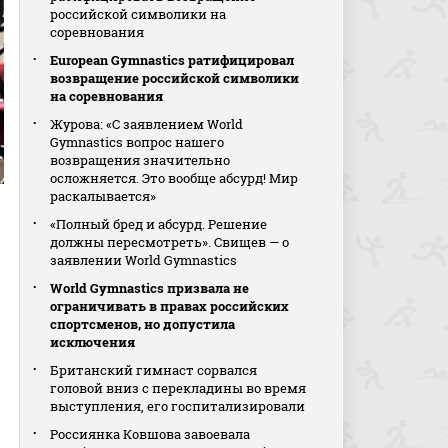
российской символики на
соревнования
European Gymnastics ратифицировал
возвращение российской символики
на соревнования
Журова: «С заявлением World
Gymnastics вопрос нашего
возвращения значительно
осложняется. Это вообще абсурд! Мир
раскалывается»
«Полный бред и абсурд. Решение
должны пересмотреть». Свищев — о
заявлении World Gymnastics
World Gymnastics призвала не
ограничивать в правах российских
спортсменов, но допустила
исключения
Британский гимнаст сорвался
головой вниз с перекладины во время
выступления, его госпитализировали
Россиянка Ковшова завоевала