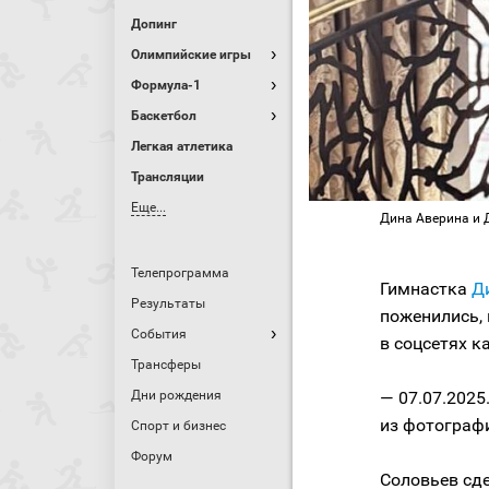
Допинг
Олимпийские игры
Формула-1
Баскетбол
Легкая атлетика
Трансляции
Еще...
Дина Аверина и 
Телепрограмма
Гимнастка
Ди
Результаты
поженились,
События
в соцсетях к
Трансферы
Дни рождения
— 07.07.2025
из фотограф
Спорт и бизнес
Форум
Соловьев сд