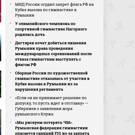
МИД России осудил запрет флага РФ на
Кубке вызова по гимнастике в
Румынии
У олимпийского чемпиона по
спортивной гимнастике Нагорного
родилась дочь
Дегтярев хочет добиться лишения
Румынии права проведения
международных соревнований после
отказа гимнасткам выступать с
флагом РФ
Сборная России по художественной
гимнастике отказалась от участия в
Кубке вызова в Румынии из‑за
нарушения регламента
«Если он не принимает решение по
допуску, то пусть идет в отставку» —
Губерниев о заявлении мэра
румынского Клужа
«Мы рискуем потерять ЧМ».
Румынская федерация гимнастики
опасается санкций FIG из‑за запрета