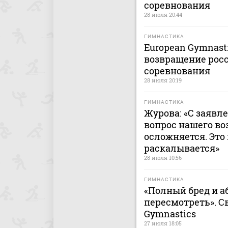
соревнования
28 июля 20:44
ГИМНАСТИКА
European Gymnast
возвращение рос
соревнования
28 июля 20:19
ГИМНАСТИКА
Журова: «С заявл
вопрос нашего в
осложняется. Это
раскалывается»
28 июля 10:56
ГИМНАСТИКА
«Полный бред и а
пересмотреть». С
Gymnastics
27 июля 18:05