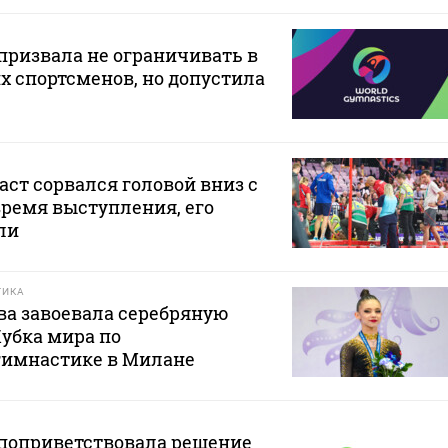
 призвала не ограничивать в
х спортсменов, но допустила
ст сорвался головой вниз с
ремя выступления, его
ли
ТИКА
ва завоевала серебряную
Кубка мира по
гимнастике в Милане
 поприветствовала решение