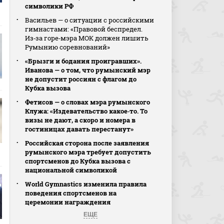
символики РФ
Васильев — о ситуации с российскими
гимнастами: «Правовой беспредел.
Из‑за горе‑мэра МОК должен лишить
Румынию соревнований»
«Брызги и бодания проигравших».
Иванова — о том, что румынский мэр
не допустит россиян с флагом до
Кубка вызова
Фетисов — о словах мэра румынского
Клужа: «Издевательство какое‑то. То
визы не дают, а скоро и номера в
гостиницах давать перестанут»
Российская сторона после заявления
румынского мэра требует допустить
спортсменов до Кубка вызова с
национальной символикой
World Gymnastics изменила правила
поведения спортсменов на
церемонии награждения
ЕЩЕ