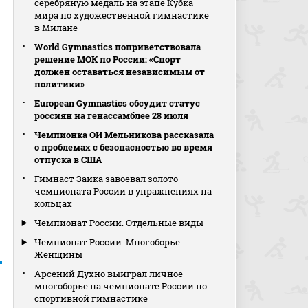
серебряную медаль на этапе Кубка
мира по художественной гимнастике
в Милане
World Gymnastics поприветствовала
решение МОК по России: «Спорт
должен оставаться независимым от
политики»
European Gymnastics обсудит статус
россиян на генассамблее 28 июля
Чемпионка ОИ Мельникова рассказала
о проблемах с безопасностью во время
отпуска в США
Гимнаст Заика завоевал золото
чемпионата России в упражнениях на
кольцах
Чемпионат России. Отдельные виды
Чемпионат России. Многоборье.
Женщины
Арсений Духно выиграл личное
многоборье на чемпионате России по
спортивной гимнастике