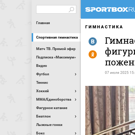
Главная
ГИМНАСТИКА
Гимна
Спортивная гимнастика
R
фигур
Матч ТВ. Прямой эфир
Y
Подписка «Максимум»
пожен
Видео
07 июля 2025 15
Футбол
Теннис
Хоккей
MMA/Единоборства
Фигурное катание
Биатлон
Лыжные гонки
Бокс