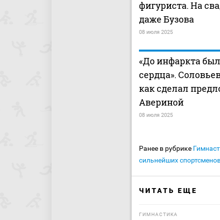
фигуриста. На св
даже Бузова
08 июля 2025
«До инфаркта был
сердца». Соловьев
как сделал пред
Авериной
08 июля 2025
Ранее в рубрике
Гимнас
сильнейших спортсменов
ЧИТАТЬ ЕЩЕ
ГИМНАСТИКА