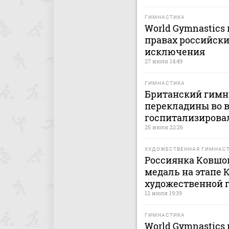
ГИМНАСТИКА
World Gymnastics
правах российски
исключения
27 июля 14:49
ГИМНАСТИКА
Британский гимна
перекладины во в
госпитализирова
25 июля 22:26
ХУДОЖЕСТВЕННАЯ ГИМНАС
Россиянка Ковшо
медаль на этапе 
художественной 
12 июля 19:39
ГИМНАСТИКА
World Gymnastics