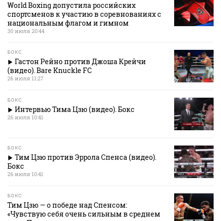
World Boxing допустила российских
спортсменов к участию в соревнованиях с
национальным флагом и гимном
30 июля 20:44
БОКС
Гастон Рейно против Джоша Крейчи
(видео). Bare Knuckle FC
26 июля 11:27
БОКС
Интервью Тима Цзю (видео). Бокс
26 июля 10:41
БОКС
Тим Цзю против Эррола Спенса (видео).
Бокс
26 июля 10:41
БОКС
Тим Цзю — о победе над Спенсом:
«Чувствую себя очень сильным в среднем