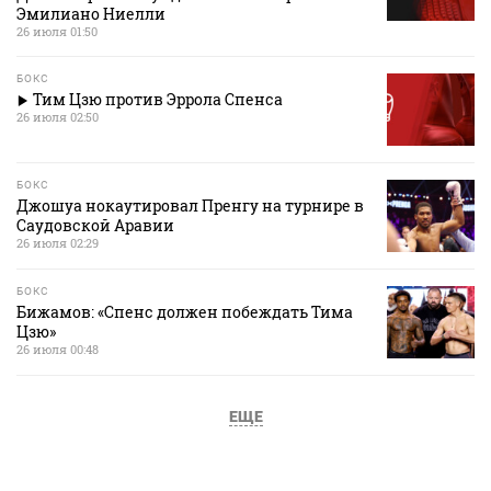
Эмилиано Ниелли
26 июля 01:50
БОКС
Тим Цзю против Эррола Спенса
26 июля 02:50
БОКС
Джошуа нокаутировал Пренгу на турнире в
Саудовской Аравии
26 июля 02:29
БОКС
Бижамов: «Спенс должен побеждать Тима
Цзю»
26 июля 00:48
ЕЩЕ