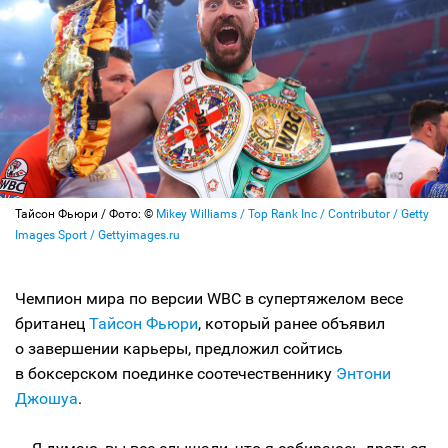
Тайсон Фьюри / Фото: ©
Mikey Williams / Top Rank Inc / Contributor / Getty
Images Sport / Gettyimages.ru
Чемпион мира по версии WBC в супертяжелом весе
британец
Тайсон Фьюри
, который ранее объявил
о завершении карьеры, предложил сойтись
в боксерском поединке соотечественнику
Энтони
Джошуа
.