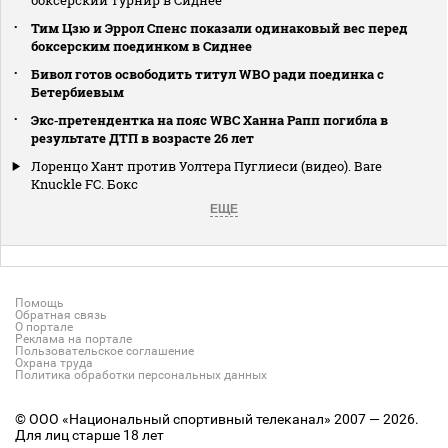
боксерский турнир в Сиднее
Тим Цзю и Эррол Спенс показали одинаковый вес перед
боксерским поединком в Сиднее
Бивол готов освободить титул WBO ради поединка с
Бетербиевым
Экс‑претендентка на пояс WBC Ханна Рапп погибла в
результате ДТП в возрасте 26 лет
Лоренцо Хант против Уолтера Пуглиеси (видео). Bare
Knuckle FC. Бокс
ЕЩЕ
Помощь
Обратная связь
О портале
Реклама на портале
Пользовательское соглашение
Охрана труда
Политика обработки персональных данных
© ООО «Национальный спортивный телеканал» 2007 — 2026.
Для лиц старше 18 лет