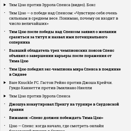
Тим Цзю против Эррола Спенса (видео). Бокс
Тим Цзю — о победе над Спенсом: «Чувствую себя очень
сильным в среднем весе. Понимаю, почему он входит в
число величайших»
Тим Цзю после победы над Спенсом заявил о желании
сразиться за титул и назвал имя потенциального
соперника
Бывший обладатель трех чемпионских поясов Спенс
объявил о завершении карьеры после поражения от
Тима Цзю
Тим Цзю победил экс‑чемпиона мира Спенса в поединке
в Сиднее
Bare Knuckle FC. Гастон Рейно против Джоша Крейчи.
Гуидо Каннетти против Эмилиано Ниелли
Тим Цзю против Эррола Спенса
Джошуа нокаутировал Пренгу на турнире в Саудовской
Аравии
Бижамов: «Спенс должен побеждать Тима Цзю»
Цзю — Спенс: когда начало, где смотреть онлайн