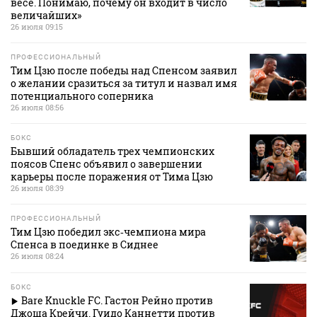
весе. Понимаю, почему он входит в число
величайших»
26 июля 09:15
ПРОФЕССИОНАЛЬНЫЙ
Тим Цзю после победы над Спенсом заявил
о желании сразиться за титул и назвал имя
потенциального соперника
26 июля 08:56
БОКС
Бывший обладатель трех чемпионских
поясов Спенс объявил о завершении
карьеры после поражения от Тима Цзю
26 июля 08:39
ПРОФЕССИОНАЛЬНЫЙ
Тим Цзю победил экс‑чемпиона мира
Спенса в поединке в Сиднее
26 июля 08:24
БОКС
Bare Knuckle FC. Гастон Рейно против
Джоша Крейчи. Гуидо Каннетти против