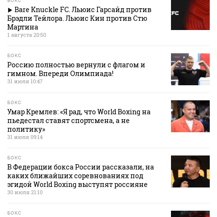
БОКС
Bare Knuckle FC. Льюис Гарсайд против
Брэдли Тейлора. Льюис Кин против Стю
Мартина
1 августа 20:50
БОКС
Россию полностью вернули с флагом и
гимном. Впереди Олимпиада!
31 июля 10:47
БОКС
Умар Кремлев: «Я рад, что World Boxing на
пьедестал ставят спортсмена, а не
политику»
31 июля 09:14
БОКС
В Федерации бокса России рассказали, на
каких ближайших соревнованиях под
эгидой World Boxing выступят россияне
30 июля 21:10
БОКС