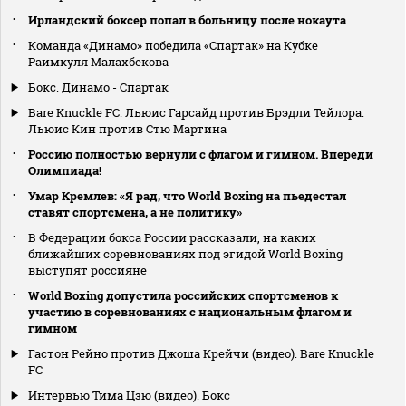
Ирландский боксер попал в больницу после нокаута
Команда «Динамо» победила «Спартак» на Кубке
Раимкуля Малахбекова
Бокс. Динамо - Спартак
Bare Knuckle FC. Льюис Гарсайд против Брэдли Тейлора.
Льюис Кин против Стю Мартина
Россию полностью вернули с флагом и гимном. Впереди
Олимпиада!
Умар Кремлев: «Я рад, что World Boxing на пьедестал
ставят спортсмена, а не политику»
В Федерации бокса России рассказали, на каких
ближайших соревнованиях под эгидой World Boxing
выступят россияне
World Boxing допустила российских спортсменов к
участию в соревнованиях с национальным флагом и
гимном
Гастон Рейно против Джоша Крейчи (видео). Bare Knuckle
FC
Интервью Тима Цзю (видео). Бокс