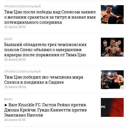
ПРОФЕССИОНАЛЬНЫЙ
Тим Цзю после победы над Спенсом заявил
о желании сразиться за титул и назвал имя
потенциального соперника
26 июля 08:56
БОКС
Бывший обладатель трех чемпионских
поясов Спенс объявил о завершении
карьеры после поражения от Тима Цзю
26 июля 08:39
ПРОФЕССИОНАЛЬНЫЙ
Тим Цзю победил экс‑чемпиона мира
Спенса в поединке в Сиднее
26 июля 08:24
БОКС
Bare Knuckle FC. Гастон Рейно против
Джоша Крейчи. Гуидо Каннетти против
Эмилиано Ниелли
26 июля 01:50