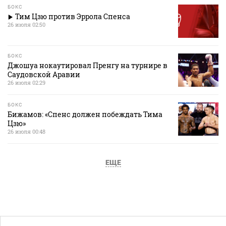
БОКС
Тим Цзю против Эррола Спенса
26 июля 02:50
БОКС
Джошуа нокаутировал Пренгу на турнире в
Саудовской Аравии
26 июля 02:29
БОКС
Бижамов: «Спенс должен побеждать Тима
Цзю»
26 июля 00:48
ЕЩЕ