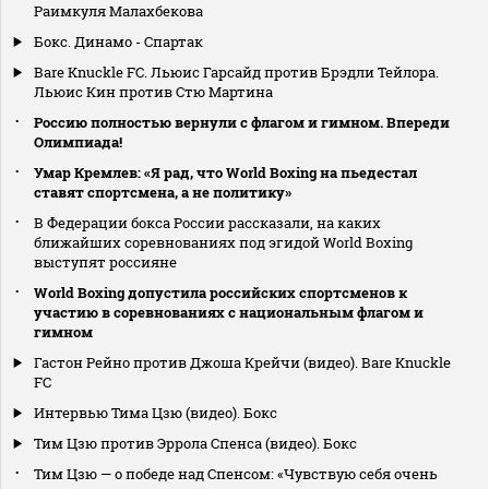
Раимкуля Малахбекова
Бокс. Динамо - Спартак
Bare Knuckle FC. Льюис Гарсайд против Брэдли Тейлора.
Льюис Кин против Стю Мартина
Россию полностью вернули с флагом и гимном. Впереди
Олимпиада!
Умар Кремлев: «Я рад, что World Boxing на пьедестал
ставят спортсмена, а не политику»
В Федерации бокса России рассказали, на каких
ближайших соревнованиях под эгидой World Boxing
выступят россияне
World Boxing допустила российских спортсменов к
участию в соревнованиях с национальным флагом и
гимном
Гастон Рейно против Джоша Крейчи (видео). Bare Knuckle
FC
Интервью Тима Цзю (видео). Бокс
Тим Цзю против Эррола Спенса (видео). Бокс
Тим Цзю — о победе над Спенсом: «Чувствую себя очень