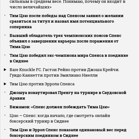
сильным в среднем весе. Понимаю, почему он входит в
число величайших»
Тим Цзю после победы над Спенсом заявил о желании
сразиться за титул и назвал имя потенциального
соперника
Бывший обладатель трех чемпионских поясов Спенс
объявил о завершении карьеры после поражения от
Тима Цзю
Тим Цзю победил экс‑чемпиона мира Спенса в поединке
в Сиднее
Bare Knuckle FC. Гастон Рейно против Джоша Крейчи.
Гуидо Каннетти против Эмилиано Ниелли
Тим Цзю против Эррола Спенса
Джошуа нокаутировал Пренгу на турнире в Саудовской
Аравии
Бижамов: «Спенс должен побеждать Тима Цзю»
Цзю — Спенс: когда начало, где смотреть онлайн
боксерский турнир в Сиднее
Тим Цзю и Эррол Спенс показали одинаковый вес перед
боксерским поединком в Сиднее