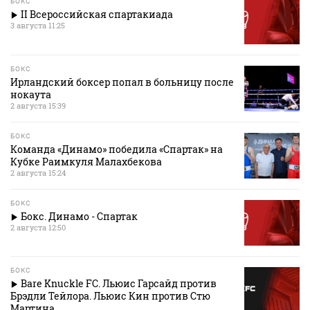
БОКС
II Всероссийская спартакиада
3 августа 11:25
БОКС
Ирландский боксер попал в больницу после
нокаута
2 августа 15:39
БОКС
Команда «Динамо» победила «Спартак» на
Кубке Раимкуля Малахбекова
2 августа 15:24
БОКС
Бокс. Динамо - Спартак
2 августа 12:50
БОКС
Bare Knuckle FC. Льюис Гарсайд против
Брэдли Тейлора. Льюис Кин против Стю
Мартина