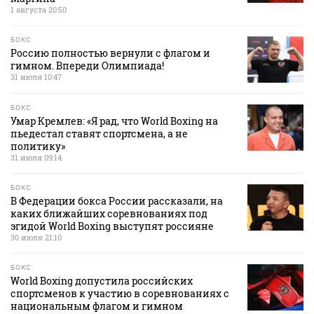
1 августа 20:50
БОКС
Россию полностью вернули с флагом и
гимном. Впереди Олимпиада!
31 июля 10:47
БОКС
Умар Кремлев: «Я рад, что World Boxing на
пьедестал ставят спортсмена, а не
политику»
31 июля 09:14
БОКС
В Федерации бокса России рассказали, на
каких ближайших соревнованиях под
эгидой World Boxing выступят россияне
30 июля 21:10
БОКС
World Boxing допустила российских
спортсменов к участию в соревнованиях с
национальным флагом и гимном