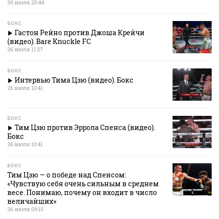
30 июля 20:44
БОКС
Гастон Рейно против Джоша Крейчи
(видео). Bare Knuckle FC
26 июля 11:27
БОКС
Интервью Тима Цзю (видео). Бокс
26 июля 10:41
БОКС
Тим Цзю против Эррола Спенса (видео).
Бокс
26 июля 10:41
БОКС
Тим Цзю — о победе над Спенсом:
«Чувствую себя очень сильным в среднем
весе. Понимаю, почему он входит в число
величайших»
26 июля 09:15