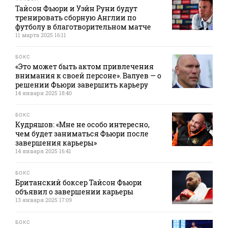
Тайсон Фьюри и Уэйн Руни будут
тренировать сборную Англии по
футболу в благотворительном матче
11 марта 2025 16:11
БОКС
«Это может быть актом привлечения
внимания к своей персоне». Валуев — о
решении Фьюри завершить карьеру
14 января 2025 18:40
БОКС
Кудряшов: «Мне не особо интересно,
чем будет заниматься Фьюри после
завершения карьеры»
14 января 2025 16:41
БОКС
Британский боксер Тайсон Фьюри
объявил о завершении карьеры
13 января 2025 17:09
БОКС