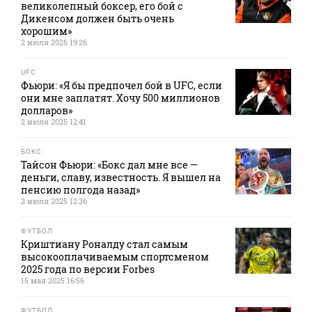
великолепный боксер, его бой с
Дикенсом должен быть очень
хорошим»
2 июля 2025 19:26
UFC
Фьюри: «Я бы предпочел бой в UFC, если
они мне заплатят. Хочу 500 миллионов
долларов»
2 июля 2025 12:41
БОКС
Тайсон Фьюри: «Бокс дал мне все —
деньги, славу, известность. Я вышел на
пенсию полгода назад»
2 июля 2025 12:36
ФУТБОЛ
Криштиану Роналду стал самым
высокооплачиваемым спортсменом
2025 года по версии Forbes
15 мая 2025 16:56
ФУТБОЛ