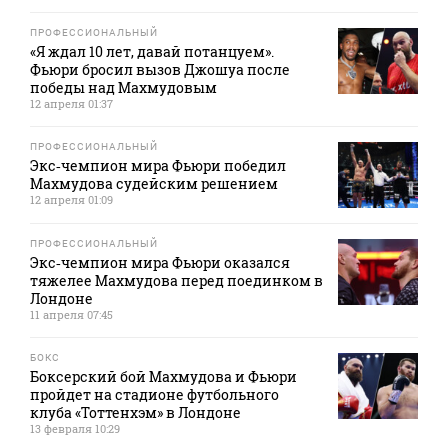
ПРОФЕССИОНАЛЬНЫЙ
«Я ждал 10 лет, давай потанцуем».
Фьюри бросил вызов Джошуа после
победы над Махмудовым
12 апреля 01:37
ПРОФЕССИОНАЛЬНЫЙ
Экс‑чемпион мира Фьюри победил
Махмудова судейским решением
12 апреля 01:09
ПРОФЕССИОНАЛЬНЫЙ
Экс‑чемпион мира Фьюри оказался
тяжелее Махмудова перед поединком в
Лондоне
11 апреля 07:45
БОКС
Боксерский бой Махмудова и Фьюри
пройдет на стадионе футбольного
клуба «Тоттенхэм» в Лондоне
13 февраля 10:29