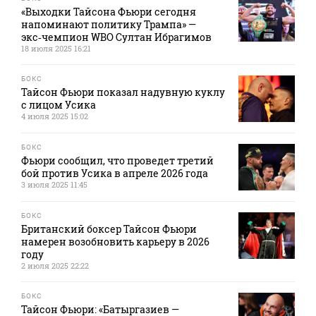
«Выходки Тайсона Фьюри сегодня
напоминают политику Трампа» —
экс‑чемпион WBO Султан Ибрагимов
18 июля 2025 16:21
БОКС
Тайсон Фьюри показал надувную куклу
с лицом Усика
4 июля 2025 15:02
БОКС
Фьюри сообщил, что проведет третий
бой против Усика в апреле 2026 года
3 июля 2025 11:45
БОКС
Британский боксер Тайсон Фьюри
намерен возобновить карьеру в 2026
году
2 июля 2025 22:22
БОКС
Тайсон Фьюри: «Батыргазиев —