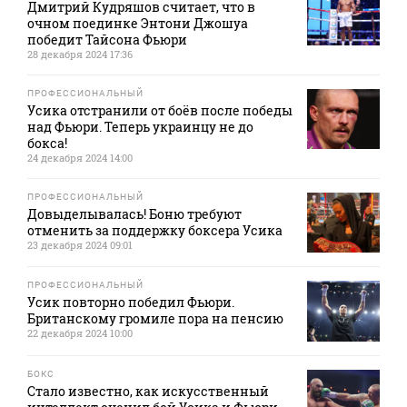
Дмитрий Кудряшов считает, что в
очном поединке Энтони Джошуа
победит Тайсона Фьюри
28 декабря 2024 17:36
ПРОФЕССИОНАЛЬНЫЙ
Усика отстранили от боёв после победы
над Фьюри. Теперь украинцу не до
бокса!
24 декабря 2024 14:00
ПРОФЕССИОНАЛЬНЫЙ
Довыделывалась! Боню требуют
отменить за поддержку боксера Усика
23 декабря 2024 09:01
ПРОФЕССИОНАЛЬНЫЙ
Усик повторно победил Фьюри.
Британскому громиле пора на пенсию
22 декабря 2024 10:00
БОКС
Стало известно, как искусственный