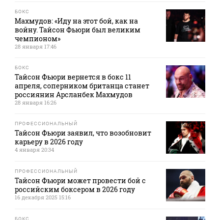
БОКС
Махмудов: «Иду на этот бой, как на
войну. Тайсон Фьюри был великим
чемпионом»
28 января 17:46
БОКС
Тайсон Фьюри вернется в бокс 11
апреля, соперником британца станет
россиянин Арсланбек Махмудов
28 января 16:26
ПРОФЕССИОНАЛЬНЫЙ
Тайсон Фьюри заявил, что возобновит
карьеру в 2026 году
4 января 20:34
ПРОФЕССИОНАЛЬНЫЙ
Тайсон Фьюри может провести бой с
российским боксером в 2026 году
16 декабря 2025 15:16
БОКС