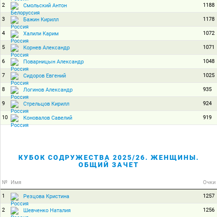
2
1188
Смольский Антон
3
1178
Бажин Кирилл
4
1072
Халили Карим
5
1071
Корнев Александр
6
1048
Поварницын Александр
7
1025
Сидоров Евгений
8
935
Логинов Александр
9
924
Стрельцов Кирилл
10
919
Коновалов Савелий
КУБОК СОДРУЖЕСТВА 2025/26. ЖЕНЩИНЫ.
ОБЩИЙ ЗАЧЕТ
№
Имя
Очки
1
1257
Резцова Кристина
2
1256
Шевченко Наталия