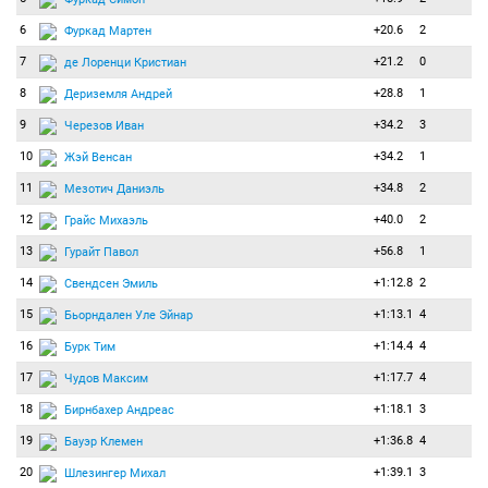
6
+20.6
2
Фуркад Мартен
7
+21.2
0
де Лоренци Кристиан
8
+28.8
1
Дериземля Андрей
9
+34.2
3
Черезов Иван
10
+34.2
1
Жэй Венсан
11
+34.8
2
Мезотич Даниэль
12
+40.0
2
Грайс Михаэль
13
+56.8
1
Гурайт Павол
14
+1:12.8
2
Свендсен Эмиль
15
+1:13.1
4
Бьорндален Уле Эйнар
16
+1:14.4
4
Бурк Тим
17
+1:17.7
4
Чудов Максим
18
+1:18.1
3
Бирнбахер Андреас
19
+1:36.8
4
Бауэр Клемен
20
+1:39.1
3
Шлезингер Михал