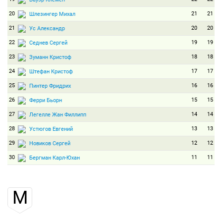
20
21
21
Шлезингер Михал
21
20
20
Ус Александр
22
19
19
Седнев Сергей
23
18
18
Зуманн Кристоф
24
17
17
Штефан Кристоф
25
16
16
Пинтер Фридрих
26
15
15
Ферри Бьорн
27
14
14
Легелле Жан Филлипп
28
13
13
Устюгов Евгений
29
12
12
Новиков Сергей
30
11
11
Бергман Карл-Юхан
М