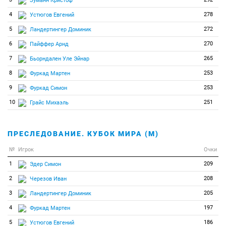
Зуманн Кристоф
4
278
Устюгов Евгений
5
272
Ландертингер Доминик
6
270
Пайффер Арнд
7
265
Бьорндален Уле Эйнар
8
253
Фуркад Мартен
9
253
Фуркад Симон
10
251
Грайс Михаэль
ПРЕСЛЕДОВАНИЕ. КУБОК МИРА (М)
№
Игрок
Очки
1
209
Эдер Симон
2
208
Черезов Иван
3
205
Ландертингер Доминик
4
197
Фуркад Мартен
5
186
Устюгов Евгений