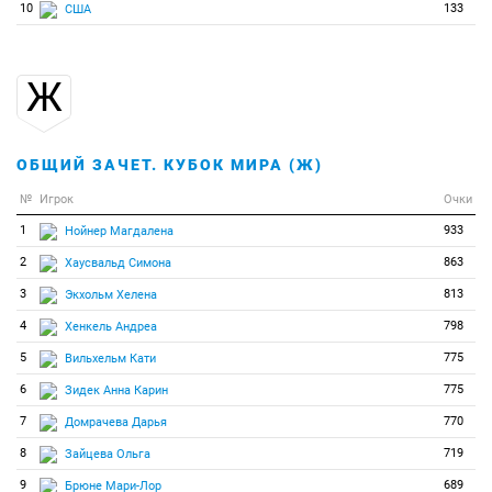
10
133
США
Ж
ОБЩИЙ ЗАЧЕТ. КУБОК МИРА (Ж)
№
Игрок
Очки
1
933
Нойнер Магдалена
2
863
Хаусвальд Симона
3
813
Экхольм Хелена
4
798
Хенкель Андреа
5
775
Вильхельм Кати
6
775
Зидек Анна Карин
7
770
Домрачева Дарья
8
719
Зайцева Ольга
9
689
Брюне Мари-Лор