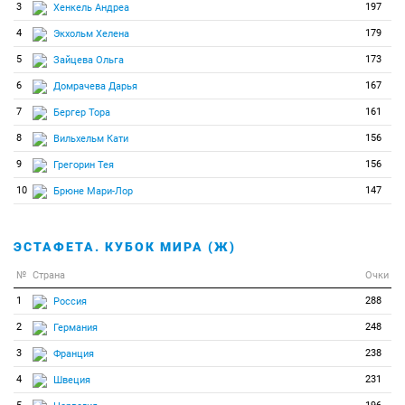
3
197
Хенкель Андреа
4
179
Экхольм Хелена
5
173
Зайцева Ольга
6
167
Домрачева Дарья
7
161
Бергер Тора
8
156
Вильхельм Кати
9
156
Грегорин Тея
10
147
Брюне Мари-Лор
ЭСТАФЕТА. КУБОК МИРА (Ж)
№
Страна
Очки
1
288
Россия
2
248
Германия
3
238
Франция
4
231
Швеция