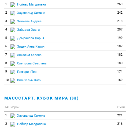
1
269
Нойнер Магдалена
2
242
Хаусвальд Симона
3
213
Хенкель Андреа
4
207
Зайцева Ольга
5
199
Домрачева Дарья
6
187
Зидек Анна Карин
7
182
Экхольм Хелена
8
180
Слепцова Светлана
9
174
Грегорин Тея
10
169
Вильхельм Кати
МАСССТАРТ. КУБОК МИРА (Ж)
№
Игрок
Очки
1
221
Хаусвальд Симона
2
216
Нойнер Магдалена