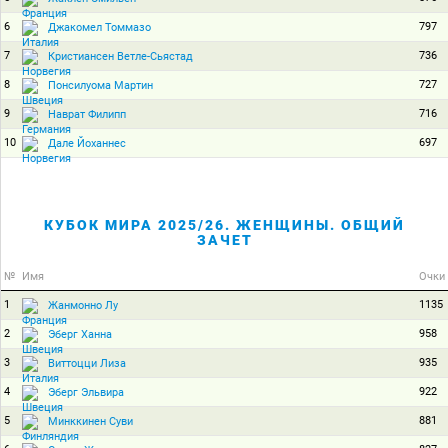
6
797
Джакомел Томмазо
7
736
Кристиансен Ветле-Сьястад
8
727
Понсилуома Мартин
9
716
Наврат Филипп
10
697
Дале Йоханнес
КУБОК МИРА 2025/26. ЖЕНЩИНЫ. ОБЩИЙ
ЗАЧЕТ
№
Имя
Очки
1
1135
Жанмонно Лу
2
958
Эберг Ханна
3
935
Виттоцци Лиза
4
922
Эберг Эльвира
5
881
Минккинен Суви