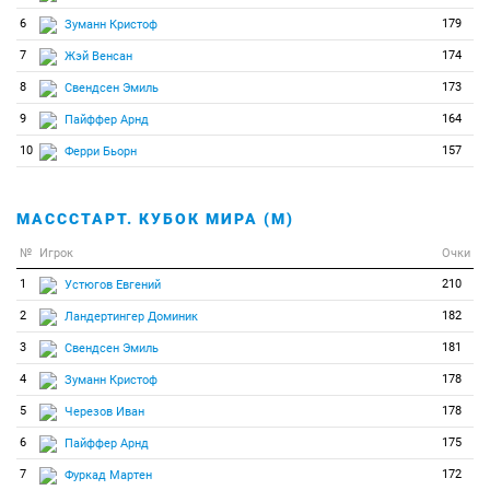
6
179
Зуманн Кристоф
7
174
Жэй Венсан
8
173
Свендсен Эмиль
9
164
Пайффер Арнд
10
157
Ферри Бьорн
МАСССТАРТ. КУБОК МИРА (М)
№
Игрок
Очки
1
210
Устюгов Евгений
2
182
Ландертингер Доминик
3
181
Свендсен Эмиль
4
178
Зуманн Кристоф
5
178
Черезов Иван
6
175
Пайффер Арнд
7
172
Фуркад Мартен