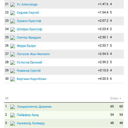
21
+1:47.6
4
Ус Александр
22
+1:54.4
5
Седнев Сергей
23
+2:07.2
4
Зуманн Кристоф
24
+2:23.4
2
Штефан Кристоф
25
+2:30.1
4
Пинтер Фридрих
26
+2:33.7
5
Ферри Бьорн
27
+2:34.5
4
Легелле Жан Филлипп
28
+2:39.2
5
Устюгов Евгений
29
+3:15.0
4
Новиков Сергей
30
+4:20.5
6
Бергман Карл-Юхан
№
Очки
+
1
60
60
Ландертингер Доминик
2
54
54
Пайффер Арнд
3
48
48
Ханеволд Халвард