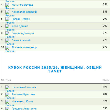
4
351
Латыпов Эдуард
5
336
Коновалов Савелий
6
297
Еремин Роман
7
292
Усов Даниил
8
278
Евменов Дмитрий
9
275
Вагин Алексей
10
272
Логинов Александр
КУБОК РОССИИ 2025/26. ЖЕНЩИНЫ. ОБЩИЙ
ЗАЧЕТ
№
Имя
Очки
1
521
Шевченко Наталия
2
484
Резцова Кристина
3
371
Коваленко Юлия
4
333
Гришина Анастасия