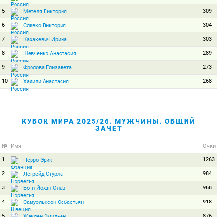
5
309
Метеля Виктория
6
304
Сливко Виктория
7
303
Казакевич Ирина
8
289
Шевченко Анастасия
9
273
Фролова Елизавета
10
268
Халили Анастасия
КУБОК МИРА 2025/26. МУЖЧИНЫ. ОБЩИЙ
ЗАЧЕТ
№
Имя
Очки
1
1263
Перро Эрик
2
984
Легрейд Стурла
3
968
Ботн Йохан-Олав
4
918
Самуэльссон Себастьян
5
876
Жаклен Эмильен