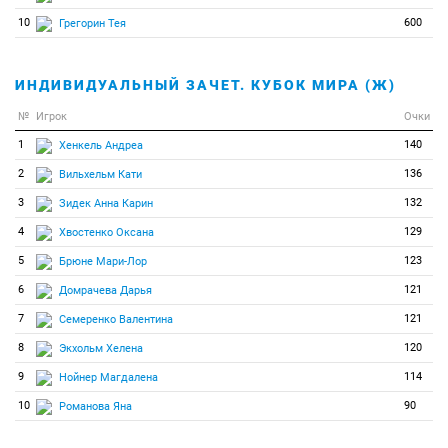
10
600
Грегорин Тея
ИНДИВИДУАЛЬНЫЙ ЗАЧЕТ. КУБОК МИРА (Ж)
№
Игрок
Очки
1
140
Хенкель Андреа
2
136
Вильхельм Кати
3
132
Зидек Анна Карин
4
129
Хвостенко Оксана
5
123
Брюне Мари-Лор
6
121
Домрачева Дарья
7
121
Семеренко Валентина
8
120
Экхольм Хелена
9
114
Нойнер Магдалена
10
90
Романова Яна