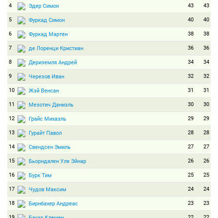
4
43
43
Эдер Симон
5
40
40
Фуркад Симон
6
38
38
Фуркад Мартен
7
36
36
де Лоренци Кристиан
8
34
34
Дериземля Андрей
9
32
32
Черезов Иван
10
31
31
Жэй Венсан
11
30
30
Мезотич Даниэль
12
29
29
Грайс Михаэль
13
28
28
Гурайт Павол
14
27
27
Свендсен Эмиль
15
26
26
Бьорндален Уле Эйнар
16
25
25
Бурк Тим
17
24
24
Чудов Максим
18
23
23
Бирнбахер Андреас
19
22
22
Бауэр Клемен