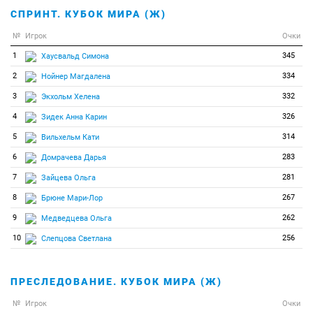
СПРИНТ. КУБОК МИРА (Ж)
№
Игрок
Очки
1
345
Хаусвальд Симона
2
334
Нойнер Магдалена
3
332
Экхольм Хелена
4
326
Зидек Анна Карин
5
314
Вильхельм Кати
6
283
Домрачева Дарья
7
281
Зайцева Ольга
8
267
Брюне Мари-Лор
9
262
Медведцева Ольга
10
256
Слепцова Светлана
ПРЕСЛЕДОВАНИЕ. КУБОК МИРА (Ж)
№
Игрок
Очки