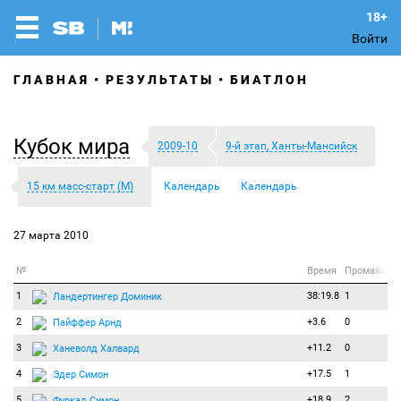
Войти
ГЛАВНАЯ
РЕЗУЛЬТАТЫ
БИАТЛОН
Кубок мира
2009-10
9-й этап, Ханты-Мансийск
15 км масс-старт (М)
Календарь
Календарь
27 марта 2010
№
Время
Промахи
1
38:19.8
1
Ландертингер Доминик
2
+3.6
0
Пайффер Арнд
3
+11.2
0
Ханеволд Халвард
4
+17.5
1
Эдер Симон
5
+18.9
2
Фуркад Симон