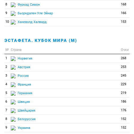
8
168
Фуркад Симон
9
166
Бьорндален Уле Эйнар
10
153
Ханеволд Халвард
ЭСТАФЕТА. КУБОК МИРА (М)
№
Страна
Очки
1
268
Норвегия
2
253
Австрия
3
245
Россия
4
229
Франция
5
219
Германия
6
186
Швеция
7
176
Швейцария
8
152
Белоруссия
9
152
Украина