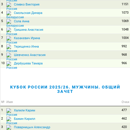
3
1151
Сливко Виктория
4
1073
Смольская Динара
5
1069
Сола Анна
6
1048
Гришина Анастасия
7
1004
Казакевич Ирина
8
992
Терещенко Инна
9
968
Шевченко Анастасия
10
966
Дербушева Тамара
КУБОК РОССИИ 2025/26. МУЖЧИНЫ. ОБЩИЙ
ЗАЧЕТ
№
Имя
Очки
1
477
Халили Карим
2
462
Бажин Кирилл
3
420
Поварницын Александр