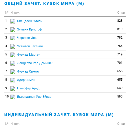
ОБЩИЙ ЗАЧЕТ. КУБОК МИРА (М)
№
Игрок
Очки
1
828
Свендсен Эмиль
2
819
Зуманн Кристоф
3
782
Черезов Иван
4
754
Устюгов Евгений
5
719
Фуркад Мартен
6
701
Ландертингер Доминик
7
655
Фуркад Симон
8
655
Эдер Симон
9
649
Пайффер Арнд
10
593
Бьорндален Уле Эйнар
ИНДИВИДУАЛЬНЫЙ ЗАЧЕТ. КУБОК МИРА (М)
№
Игрок
Очки