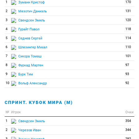
1
170
Зуманн Кристоф
2
131
Мезотич Даниэль
3
120
Свендсен Эмиль
4
118
Гурайт Павол
5
114
Седнев Сергей
6
110
Шлезингер Михал
7
101
Сикора Томаш
8
97
Фуркад Мартен
9
93
Бурк Тим
10
92
Вольф Александр
СПРИНТ. КУБОК МИРА (М)
№
Игрок
Очки
1
354
Свендсен Эмиль
2
344
Черезов Иван
3
292