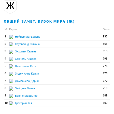
Ж
ОБЩИЙ ЗАЧЕТ. КУБОК МИРА (Ж)
№
Игрок
Очки
1
933
Нойнер Магдалена
2
863
Хаусвальд Симона
3
813
Экхольм Хелена
4
798
Хенкель Андреа
5
775
Вильхельм Кати
6
775
Зидек Анна Карин
7
770
Домрачева Дарья
8
719
Зайцева Ольга
9
689
Брюне Мари-Лор
10
600
Грегорин Тея