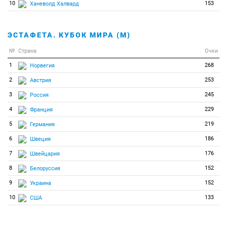
10
153
Ханеволд Халвард
ЭСТАФЕТА. КУБОК МИРА (М)
№
Страна
Очки
1
268
Норвегия
2
253
Австрия
3
245
Россия
4
229
Франция
5
219
Германия
6
186
Швеция
7
176
Швейцария
8
152
Белоруссия
9
152
Украина
10
133
США