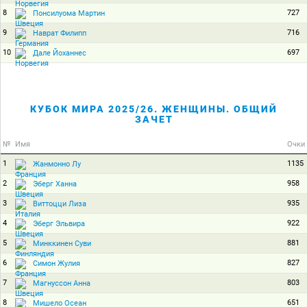
8
727
Понсилуома Мартин
9
716
Наврат Филипп
10
697
Дале Йоханнес
КУБОК МИРА 2025/26. ЖЕНЩИНЫ. ОБЩИЙ
ЗАЧЕТ
№
Имя
Очки
1
1135
Жанмонно Лу
2
958
Эберг Ханна
3
935
Виттоцци Лиза
4
922
Эберг Эльвира
5
881
Минккинен Суви
6
827
Симон Жулия
7
803
Магнуссон Анна
8
651
Мишело Осеан