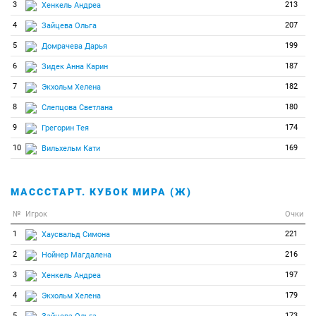
3
213
Хенкель Андреа
4
207
Зайцева Ольга
5
199
Домрачева Дарья
6
187
Зидек Анна Карин
7
182
Экхольм Хелена
8
180
Слепцова Светлана
9
174
Грегорин Тея
10
169
Вильхельм Кати
МАСССТАРТ. КУБОК МИРА (Ж)
№
Игрок
Очки
1
221
Хаусвальд Симона
2
216
Нойнер Магдалена
3
197
Хенкель Андреа
4
179
Экхольм Хелена
5
173