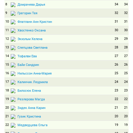
8
34
34
Домрачева Дарья
9
32
32
Грегорин Тея
10
31
31
Флатланн Анн Кристин
11
30
30
Хвостенко Оксана
12
29
29
Экхольм Хелена
13
28
28
Слепцова Светлана
14
27
27
Тофалви Ева
15
26
26
Байи Сандрин
16
25
25
Нильcсон Анна-Мария
17
24
24
Калинчик Людмила
18
23
23
Билосюк Елена
19
22
22
Резлерова Магда
20
21
21
Зидек Анна Карин
21
20
20
Гузик Кристина
22
19
19
Медведцева Ольга