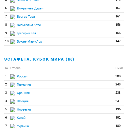
Зайцева Ольга
6
167
Домрачева Дарья
7
161
Бергер Тора
8
156
Вильхельм Кати
9
156
Грегорин Тея
10
147
Брюне Мари-Лор
ЭСТАФЕТА. КУБОК МИРА (Ж)
№
Страна
Очки
1
288
Россия
2
248
Германия
3
238
Франция
4
231
Швеция
5
196
Норвегия
6
182
Китай
7
180
Украина