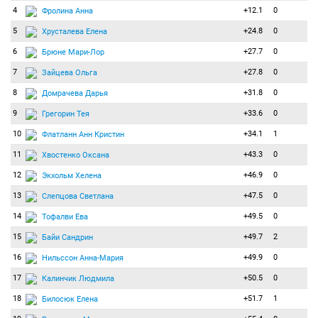
4
+12.1
0
Фролина Анна
5
+24.8
0
Хрусталева Елена
6
+27.7
0
Брюне Мари-Лор
7
+27.8
0
Зайцева Ольга
8
+31.8
0
Домрачева Дарья
9
+33.6
0
Грегорин Тея
10
+34.1
1
Флатланн Анн Кристин
11
+43.3
0
Хвостенко Оксана
12
+46.9
0
Экхольм Хелена
13
+47.5
0
Слепцова Светлана
14
+49.5
0
Тофалви Ева
15
+49.7
2
Байи Сандрин
16
+49.9
0
Нильcсон Анна-Мария
17
+50.5
0
Калинчик Людмила
18
+51.7
1
Билосюк Елена