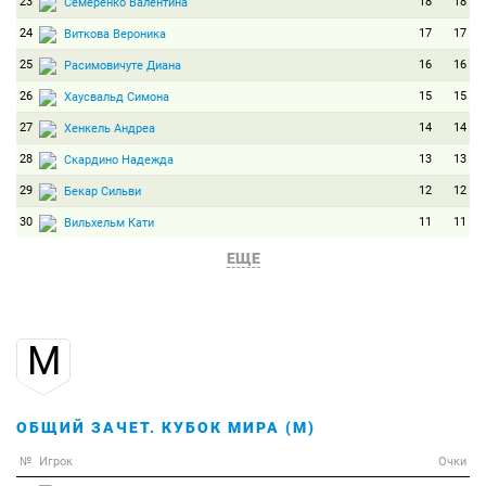
23
18
18
Семеренко Валентина
24
17
17
Виткова Вероника
25
16
16
Расимовичуте Диана
26
15
15
Хаусвальд Симона
27
14
14
Хенкель Андреа
28
13
13
Скардино Надежда
29
12
12
Бекар Сильви
30
11
11
Вильхельм Кати
31
10
10
Мали Андрея
ЕЩЕ
32
9
9
Сун Чаокин
33
8
8
Бергер Тора
М
34
7
7
Семеренко Вита
35
6
6
Гвиздонь Магдалена
36
5
5
Новаковская Вероника
ОБЩИЙ ЗАЧЕТ. КУБОК МИРА (М)
37
4
4
Равникар Дьяна
№
Игрок
Очки
38
3
3
Халлер Катя