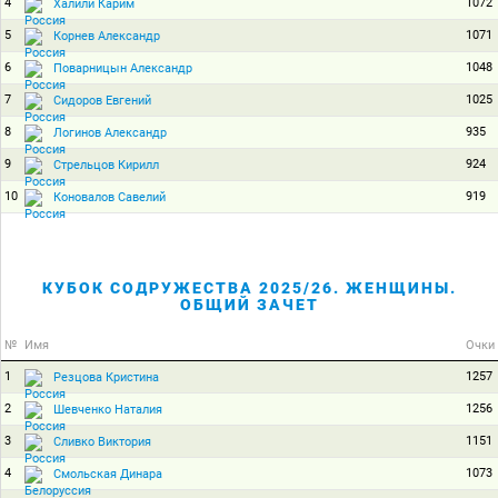
4
1072
Халили Карим
5
1071
Корнев Александр
6
1048
Поварницын Александр
7
1025
Сидоров Евгений
8
935
Логинов Александр
9
924
Стрельцов Кирилл
10
919
Коновалов Савелий
КУБОК СОДРУЖЕСТВА 2025/26. ЖЕНЩИНЫ.
ОБЩИЙ ЗАЧЕТ
№
Имя
Очки
1
1257
Резцова Кристина
2
1256
Шевченко Наталия
3
1151
Сливко Виктория
4
1073
Смольская Динара