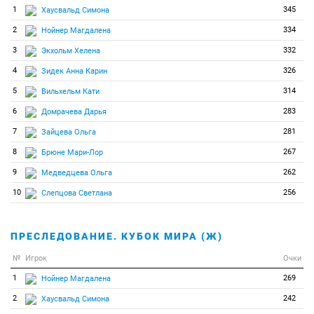
1
345
Хаусвальд Симона
2
334
Нойнер Магдалена
3
332
Экхольм Хелена
4
326
Зидек Анна Карин
5
314
Вильхельм Кати
6
283
Домрачева Дарья
7
281
Зайцева Ольга
8
267
Брюне Мари-Лор
9
262
Медведцева Ольга
10
256
Слепцова Светлана
ПРЕСЛЕДОВАНИЕ. КУБОК МИРА (Ж)
№
Игрок
Очки
1
269
Нойнер Магдалена
2
242
Хаусвальд Симона