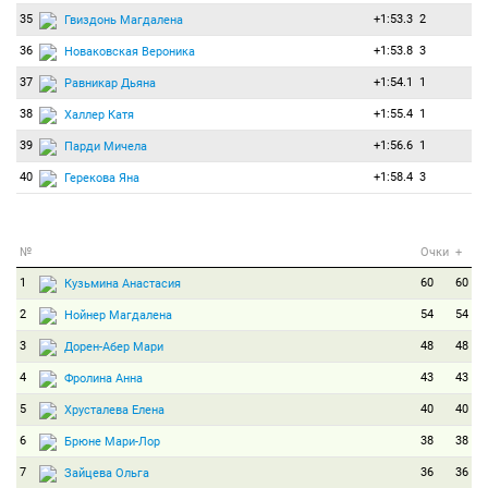
35
+1:53.3
2
Гвиздонь Магдалена
36
+1:53.8
3
Новаковская Вероника
37
+1:54.1
1
Равникар Дьяна
38
+1:55.4
1
Халлер Катя
39
+1:56.6
1
Парди Мичела
40
+1:58.4
3
Герекова Яна
№
Очки
+
1
60
60
Кузьмина Анастасия
2
54
54
Нойнер Магдалена
3
48
48
Дорен-Абер Мари
4
43
43
Фролина Анна
5
40
40
Хрусталева Елена
6
38
38
Брюне Мари-Лор
7
36
36
Зайцева Ольга