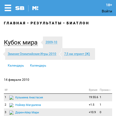
Войти
ГЛАВНАЯ
РЕЗУЛЬТАТЫ
БИАТЛОН
Кубок мира
2009-10
Зимние Олимпийские Игры 2010
7,5 км спринт (Ж)
Календарь
Календарь
14 февраля 2010
№
Время
Промахи
1
19:55.6
1
Кузьмина Анастасия
2
+1.5
1
Нойнер Магдалена
3
+10.9
0
Дорен-Абер Мари