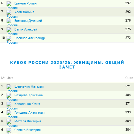
6
297
Еремин Роман
7
292
Усов Даниил
8
278
Евменов Дмитрий
9
275
Вагин Алексей
10
272
Логинов Александр
КУБОК РОССИИ 2025/26. ЖЕНЩИНЫ. ОБЩИЙ
ЗАЧЕТ
№
Имя
Очки
1
521
Шевченко Наталия
2
484
Резцова Кристина
3
371
Коваленко Юлия
4
333
Гришина Анастасия
5
309
Метеля Виктория
6
304
Сливко Виктория