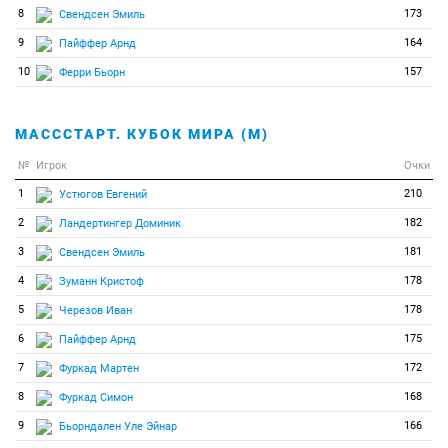
8
173
Свендсен Эмиль
9
164
Пайффер Арнд
10
157
Ферри Бьорн
МАСССТАРТ. КУБОК МИРА (М)
№
Игрок
Очки
1
210
Устюгов Евгений
2
182
Ландертингер Доминик
3
181
Свендсен Эмиль
4
178
Зуманн Кристоф
5
178
Черезов Иван
6
175
Пайффер Арнд
7
172
Фуркад Мартен
8
168
Фуркад Симон
9
166
Бьорндален Уле Эйнар