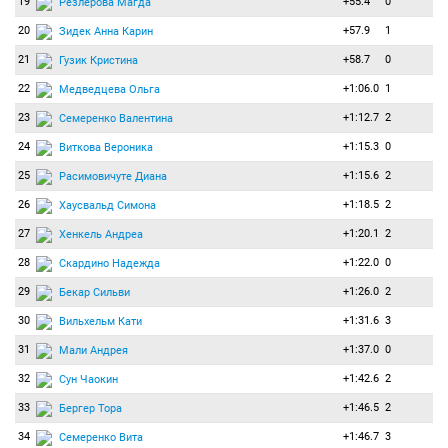
19
+55.4
0
Резлерова Магда
20
+57.9
1
Зидек Анна Карин
21
+58.7
0
Гузик Кристина
22
+1:06.0
1
Медведцева Ольга
23
+1:12.7
2
Семеренко Валентина
24
+1:15.3
0
Виткова Вероника
25
+1:15.6
2
Расимовичуте Диана
26
+1:18.5
2
Хаусвальд Симона
27
+1:20.1
2
Хенкель Андреа
28
+1:22.0
0
Скардино Надежда
29
+1:26.0
2
Бекар Сильви
30
+1:31.6
3
Вильхельм Кати
31
+1:37.0
0
Мали Андрея
32
+1:42.6
2
Сун Чаокин
33
+1:46.5
2
Бергер Тора
34
+1:46.7
3
Семеренко Вита