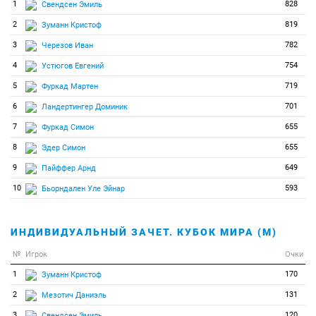
1
828
Свендсен Эмиль
39
2
2
Парди Мичела
2
819
Зуманн Кристоф
40
1
1
Герекова Яна
3
782
Черезов Иван
4
754
Устюгов Евгений
5
719
Фуркад Мартен
6
701
Ландертингер Доминик
7
655
Фуркад Симон
8
655
Эдер Симон
9
649
Пайффер Арнд
10
593
Бьорндален Уле Эйнар
ИНДИВИДУАЛЬНЫЙ ЗАЧЕТ. КУБОК МИРА (М)
№
Игрок
Очки
1
170
Зуманн Кристоф
2
131
Мезотич Даниэль
3
120
Свендсен Эмиль