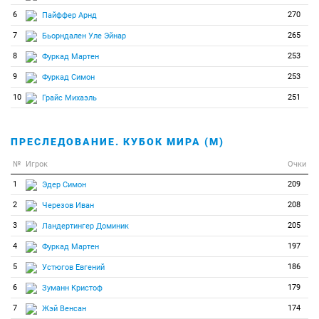
6
270
Пайффер Арнд
7
265
Бьорндален Уле Эйнар
8
253
Фуркад Мартен
9
253
Фуркад Симон
10
251
Грайс Михаэль
ПРЕСЛЕДОВАНИЕ. КУБОК МИРА (М)
№
Игрок
Очки
1
209
Эдер Симон
2
208
Черезов Иван
3
205
Ландертингер Доминик
4
197
Фуркад Мартен
5
186
Устюгов Евгений
6
179
Зуманн Кристоф
7
174
Жэй Венсан