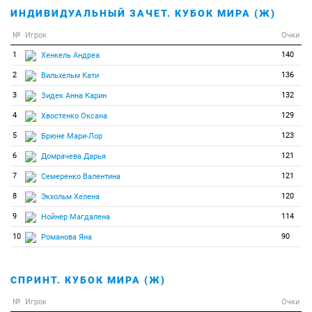
ИНДИВИДУАЛЬНЫЙ ЗАЧЕТ. КУБОК МИРА (Ж)
№
Игрок
Очки
1
140
Хенкель Андреа
2
136
Вильхельм Кати
3
132
Зидек Анна Карин
4
129
Хвостенко Оксана
5
123
Брюне Мари-Лор
6
121
Домрачева Дарья
7
121
Семеренко Валентина
8
120
Экхольм Хелена
9
114
Нойнер Магдалена
10
90
Романова Яна
СПРИНТ. КУБОК МИРА (Ж)
№
Игрок
Очки