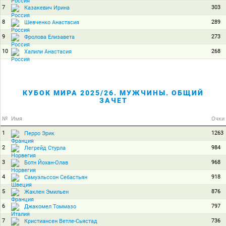
7
303
Казакевич Ирина
8
289
Шевченко Анастасия
9
273
Фролова Елизавета
10
268
Халили Анастасия
КУБОК МИРА 2025/26. МУЖЧИНЫ. ОБЩИЙ
ЗАЧЕТ
№
Имя
Очки
1
1263
Перро Эрик
2
984
Легрейд Стурла
3
968
Ботн Йохан-Олав
4
918
Самуэльссон Себастьян
5
876
Жаклен Эмильен
6
797
Джакомел Томмазо
7
736
Кристиансен Ветле-Сьястад