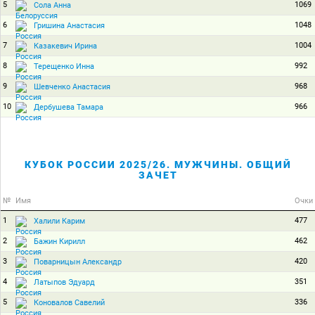
5
1069
Сола Анна
6
1048
Гришина Анастасия
7
1004
Казакевич Ирина
8
992
Терещенко Инна
9
968
Шевченко Анастасия
10
966
Дербушева Тамара
КУБОК РОССИИ 2025/26. МУЖЧИНЫ. ОБЩИЙ
ЗАЧЕТ
№
Имя
Очки
1
477
Халили Карим
2
462
Бажин Кирилл
3
420
Поварницын Александр
4
351
Латыпов Эдуард
5
336
Коновалов Савелий