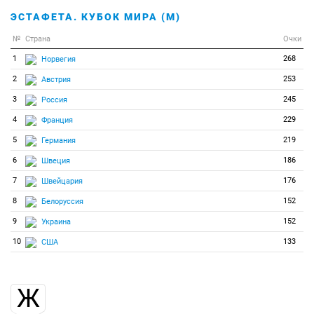
ЭСТАФЕТА. КУБОК МИРА (М)
№
Страна
Очки
1
268
Норвегия
2
253
Австрия
3
245
Россия
4
229
Франция
5
219
Германия
6
186
Швеция
7
176
Швейцария
8
152
Белоруссия
9
152
Украина
10
133
США
Ж