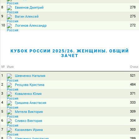
8
278
Евменов Дмитрий
9
275
Вагин Алексей
10
272
Логинов Александр
КУБОК РОССИИ 2025/26. ЖЕНЩИНЫ. ОБЩИЙ
ЗАЧЕТ
№
Имя
Очки
1
521
Шевченко Наталия
2
484
Резцова Кристина
3
371
Коваленко Юлия
4
333
Гришина Анастасия
5
309
Метеля Виктория
6
304
Сливко Виктория
7
303
Казакевич Ирина
8
289
Шевченко Анастасия