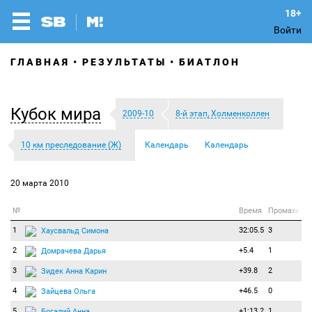
Войти
ГЛАВНАЯ
РЕЗУЛЬТАТЫ
БИАТЛОН
Кубок мира
2009-10
8-й этап, Холменколлен
10 км преследование (Ж)
Календарь
Календарь
20 марта 2010
№
Время
Промахи
1
32:05.5
3
Хаусвальд Симона
2
+5.4
1
Домрачева Дарья
3
+39.8
2
Зидек Анна Карин
4
+46.5
0
Зайцева Ольга
5
+1:13.2
1
Богалий Анна