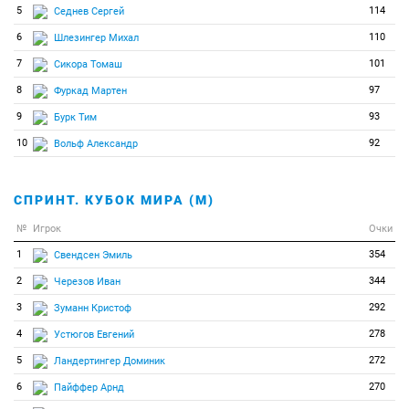
5
114
Седнев Сергей
6
110
Шлезингер Михал
7
101
Сикора Томаш
8
97
Фуркад Мартен
9
93
Бурк Тим
10
92
Вольф Александр
СПРИНТ. КУБОК МИРА (М)
№
Игрок
Очки
1
354
Свендсен Эмиль
2
344
Черезов Иван
3
292
Зуманн Кристоф
4
278
Устюгов Евгений
5
272
Ландертингер Доминик
6
270
Пайффер Арнд