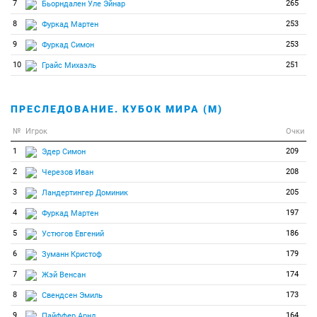
7
265
Бьорндален Уле Эйнар
8
253
Фуркад Мартен
9
253
Фуркад Симон
10
251
Грайс Михаэль
ПРЕСЛЕДОВАНИЕ. КУБОК МИРА (М)
№
Игрок
Очки
1
209
Эдер Симон
2
208
Черезов Иван
3
205
Ландертингер Доминик
4
197
Фуркад Мартен
5
186
Устюгов Евгений
6
179
Зуманн Кристоф
7
174
Жэй Венсан
8
173
Свендсен Эмиль
9
164
Пайффер Арнд