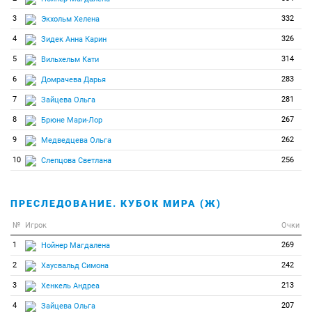
3
332
Экхольм Хелена
4
326
Зидек Анна Карин
5
314
Вильхельм Кати
6
283
Домрачева Дарья
7
281
Зайцева Ольга
8
267
Брюне Мари-Лор
9
262
Медведцева Ольга
10
256
Слепцова Светлана
ПРЕСЛЕДОВАНИЕ. КУБОК МИРА (Ж)
№
Игрок
Очки
1
269
Нойнер Магдалена
2
242
Хаусвальд Симона
3
213
Хенкель Андреа
4
207
Зайцева Ольга