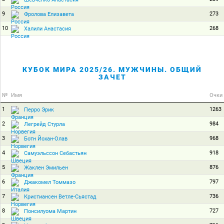
9
273
Фролова Елизавета
10
268
Халили Анастасия
КУБОК МИРА 2025/26. МУЖЧИНЫ. ОБЩИЙ
ЗАЧЕТ
№
Имя
Очки
1
1263
Перро Эрик
2
984
Легрейд Стурла
3
968
Ботн Йохан-Олав
4
918
Самуэльссон Себастьян
5
876
Жаклен Эмильен
6
797
Джакомел Томмазо
7
736
Кристиансен Ветле-Сьястад
8
727
Понсилуома Мартин