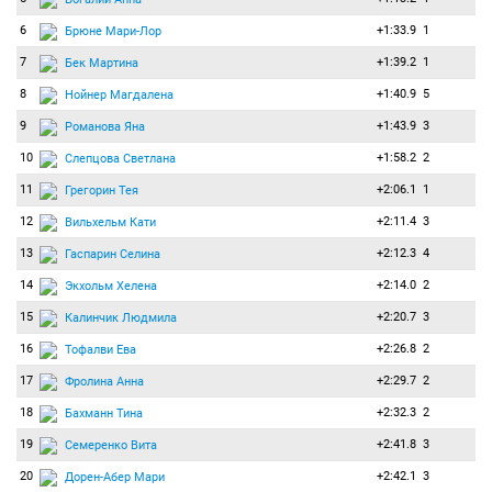
6
+1:33.9
1
Брюне Мари-Лор
7
+1:39.2
1
Бек Мартина
8
+1:40.9
5
Нойнер Магдалена
9
+1:43.9
3
Романова Яна
10
+1:58.2
2
Слепцова Светлана
11
+2:06.1
1
Грегорин Тея
12
+2:11.4
3
Вильхельм Кати
13
+2:12.3
4
Гаспарин Селина
14
+2:14.0
2
Экхольм Хелена
15
+2:20.7
3
Калинчик Людмила
16
+2:26.8
2
Тофалви Ева
17
+2:29.7
2
Фролина Анна
18
+2:32.3
2
Бахманн Тина
19
+2:41.8
3
Семеренко Вита
20
+2:42.1
3
Дорен-Абер Мари