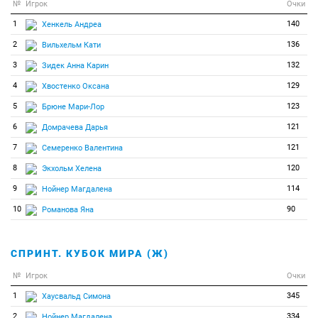
№
Игрок
Очки
1
140
Хенкель Андреа
2
136
Вильхельм Кати
3
132
Зидек Анна Карин
4
129
Хвостенко Оксана
5
123
Брюне Мари-Лор
6
121
Домрачева Дарья
7
121
Семеренко Валентина
8
120
Экхольм Хелена
9
114
Нойнер Магдалена
10
90
Романова Яна
СПРИНТ. КУБОК МИРА (Ж)
№
Игрок
Очки
1
345
Хаусвальд Симона
2
334
Нойнер Магдалена