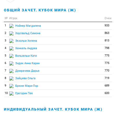
ОБЩИЙ ЗАЧЕТ. КУБОК МИРА (Ж)
№
Игрок
Очки
1
933
Нойнер Магдалена
2
863
Хаусвальд Симона
3
813
Экхольм Хелена
4
798
Хенкель Андреа
5
775
Вильхельм Кати
6
775
Зидек Анна Карин
7
770
Домрачева Дарья
8
719
Зайцева Ольга
9
689
Брюне Мари-Лор
10
600
Грегорин Тея
ИНДИВИДУАЛЬНЫЙ ЗАЧЕТ. КУБОК МИРА (Ж)