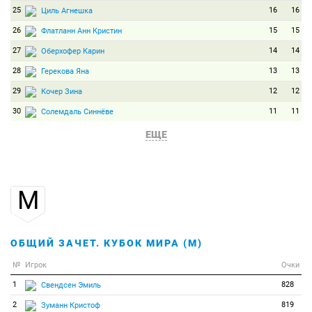
25
16
16
Циль Агнешка
26
15
15
Флатланн Анн Кристин
27
14
14
Оберхофер Карин
28
13
13
Герекова Яна
29
12
12
Кочер Зина
30
11
11
Солемдаль Синнёве
31
10
10
Семеренко Валентина
ЕЩЕ
32
9
9
Мякяряйнен Кайса
33
8
8
Новаковская Вероника
М
34
7
7
Кудряшова Ольга
35
6
6
Бекар Сильви
36
5
5
Халлер Катя
ОБЩИЙ ЗАЧЕТ. КУБОК МИРА (М)
37
4
4
Сули Лор
№
Игрок
Очки
38
3
3
Бергер Тора
1
828
Свендсен Эмиль
39
2
2
Юрлова-Перхт Екатерина
2
819
Зуманн Кристоф