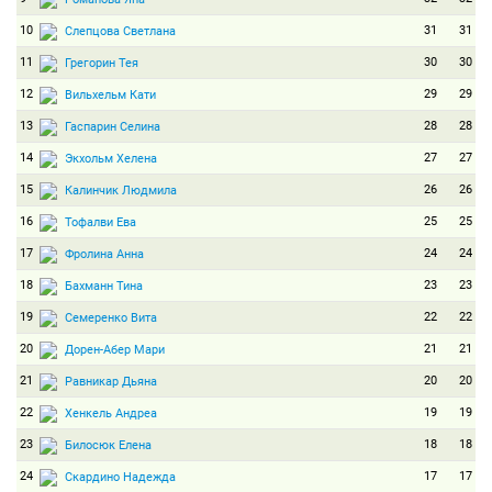
10
31
31
Слепцова Светлана
11
30
30
Грегорин Тея
12
29
29
Вильхельм Кати
13
28
28
Гаспарин Селина
14
27
27
Экхольм Хелена
15
26
26
Калинчик Людмила
16
25
25
Тофалви Ева
17
24
24
Фролина Анна
18
23
23
Бахманн Тина
19
22
22
Семеренко Вита
20
21
21
Дорен-Абер Мари
21
20
20
Равникар Дьяна
22
19
19
Хенкель Андреа
23
18
18
Билосюк Елена
24
17
17
Скардино Надежда