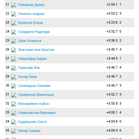
21
+2:54.1
1
Равникар Дьяна
22
+3:03.2
5
Хенкель Андреа
23
+3:23.8
2
Билосюк Елена
24
+3:32.7
0
Скардино Надежда
25
+3:36.5
2
Циль Агнешка
26
+3:40.7
4
Флатланн Анн Кристин
27
+3:44.9
1
Оберхофер Карин
28
+3:46.7
4
Герекова Яна
29
+3:46.7
2
Кочер Зина
30
+3:46.7
3
Солемдаль Синнёве
31
+3:52.7
3
Семеренко Валентина
32
+3:55.8
3
Мякяряйнен Кайса
33
+4:00.1
4
Новаковская Вероника
34
+4:04.8
0
Кудряшова Ольга
35
+4:09.4
6
Бекар Сильви