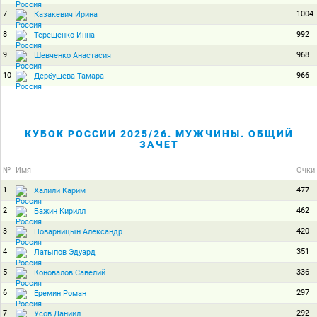
7
1004
Казакевич Ирина
8
992
Терещенко Инна
9
968
Шевченко Анастасия
10
966
Дербушева Тамара
КУБОК РОССИИ 2025/26. МУЖЧИНЫ. ОБЩИЙ
ЗАЧЕТ
№
Имя
Очки
1
477
Халили Карим
2
462
Бажин Кирилл
3
420
Поварницын Александр
4
351
Латыпов Эдуард
5
336
Коновалов Савелий
6
297
Еремин Роман
7
292
Усов Даниил