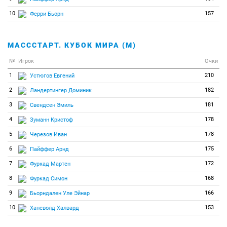
10
157
Ферри Бьорн
МАСССТАРТ. КУБОК МИРА (М)
№
Игрок
Очки
1
210
Устюгов Евгений
2
182
Ландертингер Доминик
3
181
Свендсен Эмиль
4
178
Зуманн Кристоф
5
178
Черезов Иван
6
175
Пайффер Арнд
7
172
Фуркад Мартен
8
168
Фуркад Симон
9
166
Бьорндален Уле Эйнар
10
153
Ханеволд Халвард