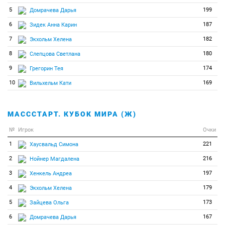
5
199
Домрачева Дарья
6
187
Зидек Анна Карин
7
182
Экхольм Хелена
8
180
Слепцова Светлана
9
174
Грегорин Тея
10
169
Вильхельм Кати
МАСССТАРТ. КУБОК МИРА (Ж)
№
Игрок
Очки
1
221
Хаусвальд Симона
2
216
Нойнер Магдалена
3
197
Хенкель Андреа
4
179
Экхольм Хелена
5
173
Зайцева Ольга
6
167
Домрачева Дарья