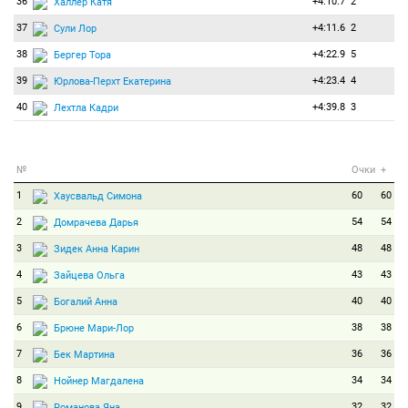
36
+4:10.7
2
Халлер Катя
37
+4:11.6
2
Сули Лор
38
+4:22.9
5
Бергер Тора
39
+4:23.4
4
Юрлова-Перхт Екатерина
40
+4:39.8
3
Лехтла Кадри
№
Очки
+
1
60
60
Хаусвальд Симона
2
54
54
Домрачева Дарья
3
48
48
Зидек Анна Карин
4
43
43
Зайцева Ольга
5
40
40
Богалий Анна
6
38
38
Брюне Мари-Лор
7
36
36
Бек Мартина
8
34
34
Нойнер Магдалена
9
32
32
Романова Яна