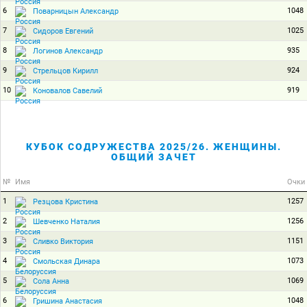
6
1048
Поварницын Александр
7
1025
Сидоров Евгений
8
935
Логинов Александр
9
924
Стрельцов Кирилл
10
919
Коновалов Савелий
КУБОК СОДРУЖЕСТВА 2025/26. ЖЕНЩИНЫ.
ОБЩИЙ ЗАЧЕТ
№
Имя
Очки
1
1257
Резцова Кристина
2
1256
Шевченко Наталия
3
1151
Сливко Виктория
4
1073
Смольская Динара
5
1069
Сола Анна
6
1048
Гришина Анастасия