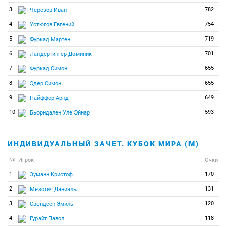
40
1
1
Лехтла Кадри
3
782
Черезов Иван
4
754
Устюгов Евгений
5
719
Фуркад Мартен
6
701
Ландертингер Доминик
7
655
Фуркад Симон
8
655
Эдер Симон
9
649
Пайффер Арнд
10
593
Бьорндален Уле Эйнар
ИНДИВИДУАЛЬНЫЙ ЗАЧЕТ. КУБОК МИРА (М)
№
Игрок
Очки
1
170
Зуманн Кристоф
2
131
Мезотич Даниэль
3
120
Свендсен Эмиль
4
118
Гурайт Павол