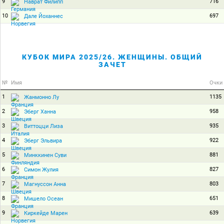
9
716
Наврат Филипп
10
697
Дале Йоханнес
КУБОК МИРА 2025/26. ЖЕНЩИНЫ. ОБЩИЙ
ЗАЧЕТ
№
Имя
Очки
1
1135
Жанмонно Лу
2
958
Эберг Ханна
3
935
Виттоцци Лиза
4
922
Эберг Эльвира
5
881
Минккинен Суви
6
827
Симон Жулия
7
803
Магнуссон Анна
8
651
Мишело Осеан
9
639
Киркейде Марен