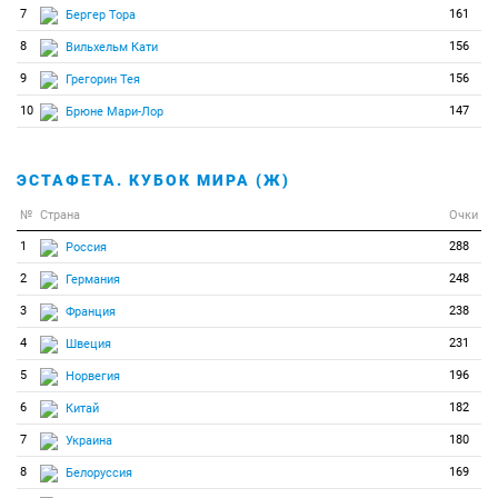
7
161
Бергер Тора
8
156
Вильхельм Кати
9
156
Грегорин Тея
10
147
Брюне Мари-Лор
ЭСТАФЕТА. КУБОК МИРА (Ж)
№
Страна
Очки
1
288
Россия
2
248
Германия
3
238
Франция
4
231
Швеция
5
196
Норвегия
6
182
Китай
7
180
Украина
8
169
Белоруссия