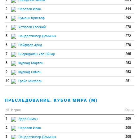
Свендсен Эмиль
2
344
Черезов Иван
3
292
Зуманн Кристоф
4
278
Устюгов Евгений
5
272
Ландертингер Доминик
6
270
Пайффер Арнд
7
265
Бьорндален Уле Эйнар
8
253
Фуркад Мартен
9
253
Фуркад Симон
10
251
Грайс Михаэль
ПРЕСЛЕДОВАНИЕ. КУБОК МИРА (М)
№
Игрок
Очки
1
209
Эдер Симон
2
208
Черезов Иван
3
205
Ландертингер Доминик