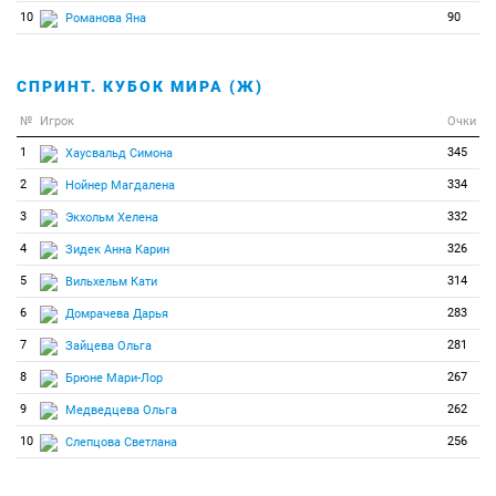
10
90
Романова Яна
СПРИНТ. КУБОК МИРА (Ж)
№
Игрок
Очки
1
345
Хаусвальд Симона
2
334
Нойнер Магдалена
3
332
Экхольм Хелена
4
326
Зидек Анна Карин
5
314
Вильхельм Кати
6
283
Домрачева Дарья
7
281
Зайцева Ольга
8
267
Брюне Мари-Лор
9
262
Медведцева Ольга
10
256
Слепцова Светлана