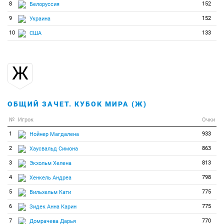
8
152
Белоруссия
9
152
Украина
10
133
США
Ж
ОБЩИЙ ЗАЧЕТ. КУБОК МИРА (Ж)
№
Игрок
Очки
1
933
Нойнер Магдалена
2
863
Хаусвальд Симона
3
813
Экхольм Хелена
4
798
Хенкель Андреа
5
775
Вильхельм Кати
6
775
Зидек Анна Карин
7
770
Домрачева Дарья