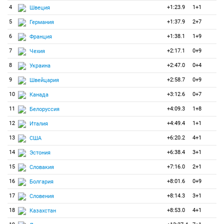
4
+1:23.9
1+1
Швеция
5
+1:37.9
2+7
Германия
6
+1:38.1
1+9
Франция
7
+2:17.1
0+9
Чехия
8
+2:47.0
0+4
Украина
9
+2:58.7
0+9
Швейцария
10
+3:12.6
0+7
Канада
11
+4:09.3
1+8
Белоруссия
12
+4:49.4
1+1
Италия
13
+6:20.2
4+1
США
14
+6:38.4
3+1
Эстония
15
+7:16.0
2+1
Словакия
16
+8:01.6
0+9
Болгария
17
+8:14.3
3+1
Словения
18
+8:53.0
4+1
Казахстан