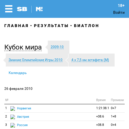
Войти
ГЛАВНАЯ
РЕЗУЛЬТАТЫ
БИАТЛОН
Кубок мира
2009-10
Зимние Олимпийские Игры 2010
4 х 7,5 км эстафета (М)
Календарь
26 февраля 2010
№
Время
Промахи
1
1:21:38.1
0+7
Норвегия
2
+38.6
1+8
Австрия
3
+38.8
0+4
Россия