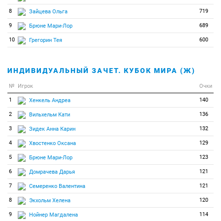
8
719
Зайцева Ольга
9
689
Брюне Мари-Лор
10
600
Грегорин Тея
ИНДИВИДУАЛЬНЫЙ ЗАЧЕТ. КУБОК МИРА (Ж)
№
Игрок
Очки
1
140
Хенкель Андреа
2
136
Вильхельм Кати
3
132
Зидек Анна Карин
4
129
Хвостенко Оксана
5
123
Брюне Мари-Лор
6
121
Домрачева Дарья
7
121
Семеренко Валентина
8
120
Экхольм Хелена
9
114
Нойнер Магдалена