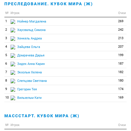
ПРЕСЛЕДОВАНИЕ. КУБОК МИРА (Ж)
№
Игрок
Очки
1
269
Нойнер Магдалена
2
242
Хаусвальд Симона
3
213
Хенкель Андреа
4
207
Зайцева Ольга
5
199
Домрачева Дарья
6
187
Зидек Анна Карин
7
182
Экхольм Хелена
8
180
Слепцова Светлана
9
174
Грегорин Тея
10
169
Вильхельм Кати
МАСССТАРТ. КУБОК МИРА (Ж)
№
Игрок
Очки