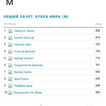
М
ОБЩИЙ ЗАЧЕТ. КУБОК МИРА (М)
№
Игрок
Очки
1
828
Свендсен Эмиль
2
819
Зуманн Кристоф
3
782
Черезов Иван
4
754
Устюгов Евгений
5
719
Фуркад Мартен
6
701
Ландертингер Доминик
7
655
Фуркад Симон
8
655
Эдер Симон
9
649
Пайффер Арнд
10
593
Бьорндален Уле Эйнар