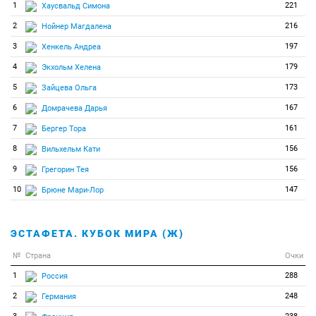
1
221
Хаусвальд Симона
2
216
Нойнер Магдалена
3
197
Хенкель Андреа
4
179
Экхольм Хелена
5
173
Зайцева Ольга
6
167
Домрачева Дарья
7
161
Бергер Тора
8
156
Вильхельм Кати
9
156
Грегорин Тея
10
147
Брюне Мари-Лор
ЭСТАФЕТА. КУБОК МИРА (Ж)
№
Страна
Очки
1
288
Россия
2
248
Германия