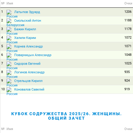
№
Имя
Очки
1
1206
Латыпов Эдуард
2
1188
Смольский Антон
3
1178
Бажин Кирилл
4
1072
Халили Карим
5
1071
Корнев Александр
6
1048
Поварницын Александр
7
1025
Сидоров Евгений
8
935
Логинов Александр
9
924
Стрельцов Кирилл
10
919
Коновалов Савелий
КУБОК СОДРУЖЕСТВА 2025/26. ЖЕНЩИНЫ.
ОБЩИЙ ЗАЧЕТ
№
Имя
Очки