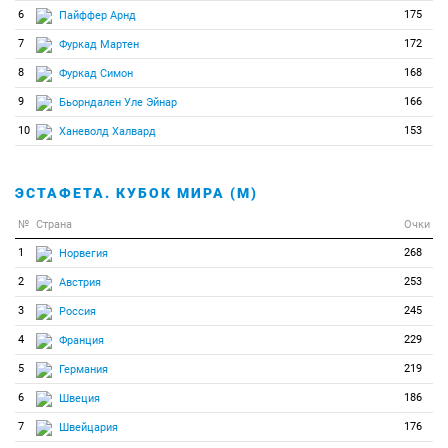
6
175
Пайффер Арнд
7
172
Фуркад Мартен
8
168
Фуркад Симон
9
166
Бьорндален Уле Эйнар
10
153
Ханеволд Халвард
ЭСТАФЕТА. КУБОК МИРА (М)
№
Страна
Очки
1
268
Норвегия
2
253
Австрия
3
245
Россия
4
229
Франция
5
219
Германия
6
186
Швеция
7
176
Швейцария