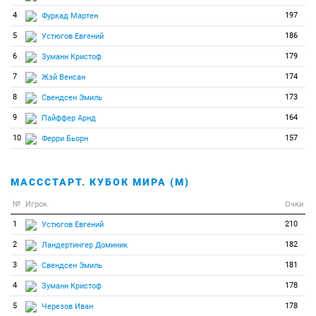
4
197
Фуркад Мартен
5
186
Устюгов Евгений
6
179
Зуманн Кристоф
7
174
Жэй Венсан
8
173
Свендсен Эмиль
9
164
Пайффер Арнд
10
157
Ферри Бьорн
МАСССТАРТ. КУБОК МИРА (М)
№
Игрок
Очки
1
210
Устюгов Евгений
2
182
Ландертингер Доминик
3
181
Свендсен Эмиль
4
178
Зуманн Кристоф
5
178
Черезов Иван