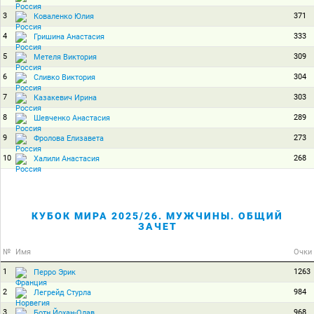
3
371
Коваленко Юлия
4
333
Гришина Анастасия
5
309
Метеля Виктория
6
304
Сливко Виктория
7
303
Казакевич Ирина
8
289
Шевченко Анастасия
9
273
Фролова Елизавета
10
268
Халили Анастасия
КУБОК МИРА 2025/26. МУЖЧИНЫ. ОБЩИЙ
ЗАЧЕТ
№
Имя
Очки
1
1263
Перро Эрик
2
984
Легрейд Стурла
3
968
Ботн Йохан-Олав