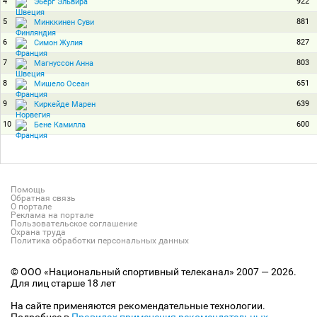
4
922
Эберг Эльвира
5
881
Минккинен Суви
6
827
Симон Жулия
7
803
Магнуссон Анна
8
651
Мишело Осеан
9
639
Киркейде Марен
10
600
Бене Камилла
Помощь
Обратная связь
О портале
Реклама на портале
Пользовательское соглашение
Охрана труда
Политика обработки персональных данных
© ООО «Национальный спортивный телеканал» 2007 — 2026.
Для лиц старше 18 лет
На сайте применяются рекомендательные технологии.