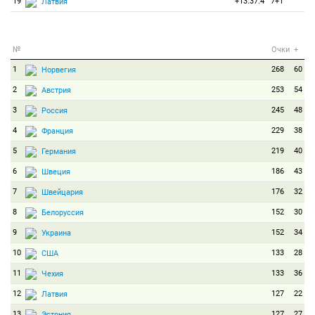
19
+13:37.4
7+1
Латвия
№
Очки
+
1
268
60
Норвегия
2
253
54
Австрия
3
245
48
Россия
4
229
38
Франция
5
219
40
Германия
6
186
43
Швеция
7
176
32
Швейцария
8
152
30
Белоруссия
9
152
34
Украина
10
133
28
США
11
133
36
Чехия
12
127
22
Латвия
13
127
27
Эстония