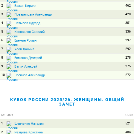
2
462
Бажин Кирилл
3
420
Поварницын Александр
4
351
Латыпов Эдуард
5
336
Коновалов Савелий
6
297
Еремин Роман
7
292
Усов Даниил
8
278
Евменов Дмитрий
9
275
Вагин Алексей
10
272
Логинов Александр
КУБОК РОССИИ 2025/26. ЖЕНЩИНЫ. ОБЩИЙ
ЗАЧЕТ
№
Имя
Очки
1
521
Шевченко Наталия
2
484
Резцова Кристина