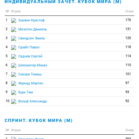
ИНДИВИДУАЛЬНЫЙ ЗАЧЕТ. КУБОК МИРА (М)
№
Игрок
Очки
1
170
Зуманн Кристоф
2
131
Мезотич Даниэль
3
120
Свендсен Эмиль
4
118
Гурайт Павол
5
114
Седнев Сергей
6
110
Шлезингер Михал
7
101
Сикора Томаш
8
97
Фуркад Мартен
9
93
Бурк Тим
10
92
Вольф Александр
СПРИНТ. КУБОК МИРА (М)
№
Игрок
Очки
1
354