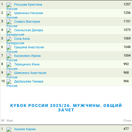
1
1257
Резцова Кристина
2
1256
Шевченко Наталия
3
1151
Сливко Виктория
4
1073
Смольская Динара
5
1069
Сола Анна
6
1048
Гришина Анастасия
7
1004
Казакевич Ирина
8
992
Терещенко Инна
9
968
Шевченко Анастасия
10
966
Дербушева Тамара
КУБОК РОССИИ 2025/26. МУЖЧИНЫ. ОБЩИЙ
ЗАЧЕТ
№
Имя
Очки
1
477
Халили Карим