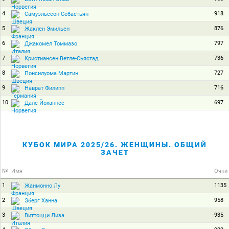
4
918
Самуэльссон Себастьян
5
876
Жаклен Эмильен
6
797
Джакомел Томмазо
7
736
Кристиансен Ветле-Сьястад
8
727
Понсилуома Мартин
9
716
Наврат Филипп
10
697
Дале Йоханнес
КУБОК МИРА 2025/26. ЖЕНЩИНЫ. ОБЩИЙ
ЗАЧЕТ
№
Имя
Очки
1
1135
Жанмонно Лу
2
958
Эберг Ханна
3
935
Виттоцци Лиза