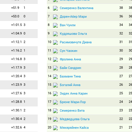
+51.9
1
6
38
3
Семеренко Валентина
+53.0
0
7
36
3
Дорен-Абер Мари
+1:01.5
3
8
34
3
Ван Чунли
+1:04.9
0
9
32
3
Кудряшова Ольга
+1:12.1
2
10
31
3
Расимовичуте Диана
+1:16.2
1
11
30
3
Сун Чаокин
+1:16.8
3
12
29
2
Фролина Анна
+1:17.9
3
13
28
2
Байи Сандрин
+1:20.4
3
14
27
2
Бахманн Тина
+1:23.9
3
15
26
2
Богалий Анна
+1:27.6
3
16
25
2
Зидек Анна Карин
+1:28.8
1
17
24
2
Брюне Мари-Лор
+1:30.1
2
18
23
2
Семеренко Вита
+1:30.4
2
19
22
2
Медведцева Ольга
+1:32.6
4
20
21
2
Мякяряйнен Кайса