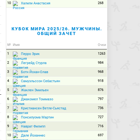
10
268
Халили Анастасия
КУБОК МИРА 2025/26. МУЖЧИНЫ.
ОБЩИЙ ЗАЧЕТ
№
Имя
Очки
1
1263
Перро Эрик
2
984
Легрейд Стурла
3
968
Ботн Йохан-Олав
К
4
918
Самуэльссон Себастьян
5
876
Жаклен Эмильен
и
6
797
Джакомел Томмазо
7
736
Кристиансен Ветле-Сьястад
8
727
Понсилуома Мартин
9
716
Наврат Филипп
10
697
Дале Йоханнес