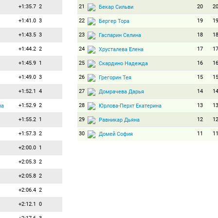
+1:35.7
2
21
20
2
Бекар Сильви
+1:41.0
3
22
19
1
Бергер Тора
+1:43.5
3
23
18
1
Гаспарин Селина
+1:44.2
2
24
17
1
Хрусталева Елена
+1:45.9
1
25
16
1
Скардино Надежда
+1:49.0
3
26
15
1
Грегорин Тея
+1:52.1
4
27
14
1
Домрачева Дарья
+1:52.9
2
28
13
1
на
Юрлова-Перхт Екатерина
+1:55.2
1
29
12
1
Равникар Дьяна
+1:57.3
2
30
11
1
Домей София
+2:00.0
1
31
10
1
Калинчик Людмила
+2:05.3
2
32
9
9
Мали Андрея
+2:05.8
2
33
8
8
Эйкеланн Лив
+2:06.4
2
34
7
7
Тофалви Ева
+2:12.1
0
35
6
6
Йонссон Енни