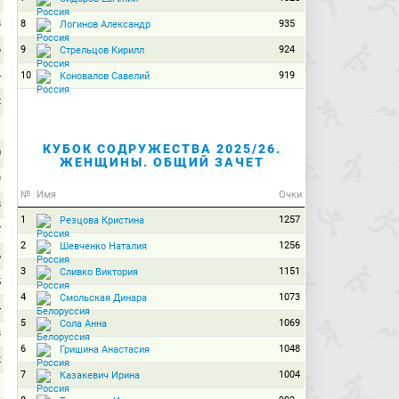
8
8
935
Логинов Александр
6
9
924
Стрельцов Кирилл
4
10
919
Коновалов Савелий
2
1
КУБОК СОДРУЖЕСТВА 2025/26.
0
ЖЕНЩИНЫ. ОБЩИЙ ЗАЧЕТ
9
№
Имя
Очки
8
1
1257
Резцова Кристина
7
2
1256
Шевченко Наталия
6
3
1151
Сливко Виктория
5
4
1073
Смольская Динара
4
5
1069
Сола Анна
3
6
1048
Гришина Анастасия
2
7
1004
Казакевич Ирина
1