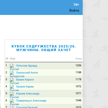
Войти
КУБОК СОДРУЖЕСТВА 2025/26.
МУЖЧИНЫ. ОБЩИЙ ЗАЧЕТ
№
Имя
Очки
1
1206
Латыпов Эдуард
2
1188
Смольский Антон
0
3
1178
Бажин Кирилл
4
4
1072
Халили Карим
8
5
1071
Корнев Александр
3
6
1048
Поварницын Александр
0
7
1025
Сидоров Евгений