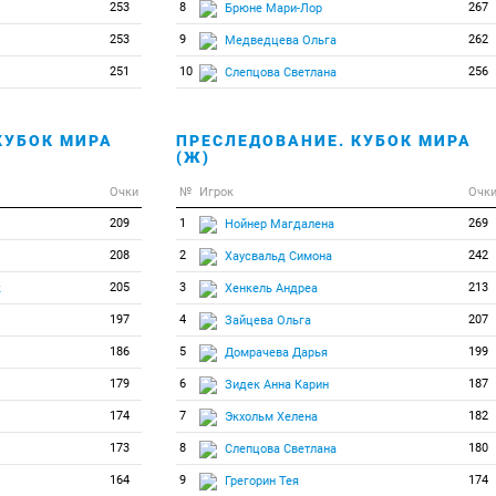
253
8
267
Брюне Мари-Лор
253
9
262
Медведцева Ольга
251
10
256
Слепцова Светлана
КУБОК МИРА
ПРЕСЛЕДОВАНИЕ. КУБОК МИРА
(Ж)
Очки
№
Игрок
Очк
209
1
269
Нойнер Магдалена
208
2
242
Хаусвальд Симона
205
3
213
к
Хенкель Андреа
197
4
207
Зайцева Ольга
186
5
199
Домрачева Дарья
179
6
187
Зидек Анна Карин
174
7
182
Экхольм Хелена
173
8
180
Слепцова Светлана
164
9
174
Грегорин Тея