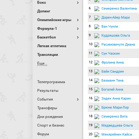
Бокс
6
Семеренко Валентина
Допинг
7
Дорен-Абер Мари
Олимпийские игры
8
Ван Чунли
Формула-1
9
Кудряшова Ольга
Баскетбол
10
Расимовичуте Диана
Легкая атлетика
11
Сун Чаокин
Трансляции
12
Фролина Анна
Еще...
13
Байи Сандрин
14
Бахманн Тина
Телепрограмма
15
Богалий Анна
Результаты
16
Зидек Анна Карин
События
17
Брюне Мари-Лор
Трансферы
18
Семеренко Вита
Дни рождения
Спорт и бизнес
19
Медведцева Ольга
Форум
20
Мякяряйнен Кайса