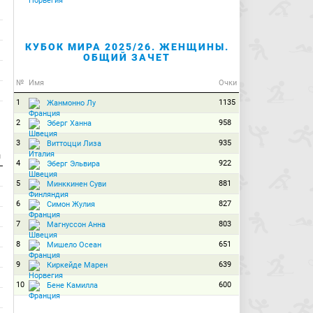
КУБОК МИРА 2025/26. ЖЕНЩИНЫ.
ОБЩИЙ ЗАЧЕТ
№
Имя
Очки
1
1135
Жанмонно Лу
2
958
Эберг Ханна
3
935
Виттоцци Лиза
и
4
922
Эберг Эльвира
5
881
Минккинен Суви
6
827
Симон Жулия
7
803
Магнуссон Анна
8
651
Мишело Осеан
9
639
Киркейде Марен
10
600
Бене Камилла