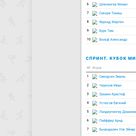
6
Шлезингер Михал
7
Сикора Томаш
8
Фуркад Мартен
9
Бурк Тим
10
Вольф Александр
СПРИНТ. КУБОК МИ
№
Игрок
1
Свендсен Эмиль
2
Черезов Иван
3
Зуманн Кристоф
4
Устюгов Евгений
5
Ландертингер Домини
6
Пайффер Арнд
7
Бьорндален Уле Эйнар