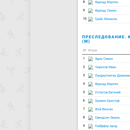
8
Фуркад Мартен
9
Фуркад Симон
10
Грайс Михаэль
ПРЕСЛЕДОВАНИЕ. 
(М)
№
Игрок
1
Эдер Симон
2
Черезов Иван
3
Ландертингер Домини
4
Фуркад Мартен
5
Устюгов Евгений
6
Зуманн Кристоф
7
Жэй Венсан
8
Свендсен Эмиль
9
Пайффер Арнд