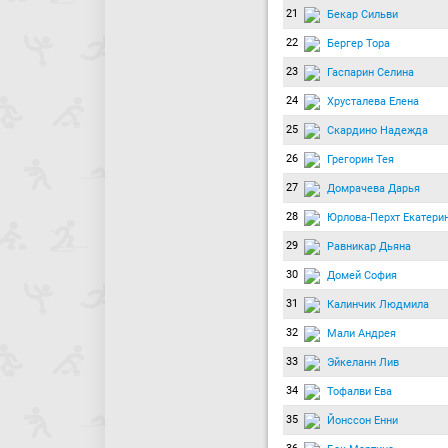
21
Бекар Сильви
22
Бергер Тора
23
Гаспарин Селина
24
Хрусталева Елена
25
Скардино Надежда
26
Грегорин Тея
27
Домрачева Дарья
28
Юрлова-Перхт Екатери
29
Равникар Дьяна
30
Домей София
31
Калинчик Людмила
32
Мали Андрея
33
Эйкеланн Лив
34
Тофалви Ева
35
Йонссон Енни