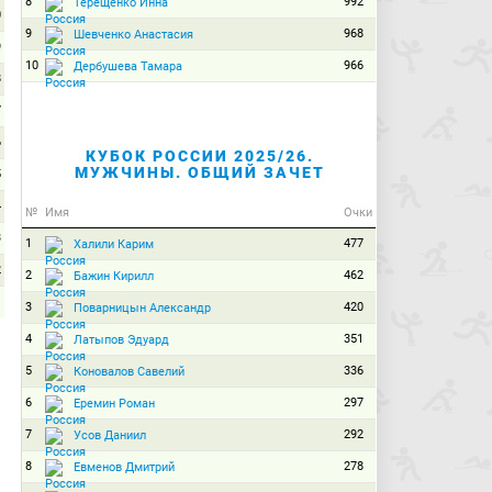
8
992
Терещенко Инна
0
9
968
Шевченко Анастасия
9
10
966
Дербушева Тамара
8
7
6
КУБОК РОССИИ 2025/26.
МУЖЧИНЫ. ОБЩИЙ ЗАЧЕТ
5
4
№
Имя
Очки
3
1
477
Халили Карим
2
2
462
Бажин Кирилл
1
3
420
Поварницын Александр
0
4
351
Латыпов Эдуард
5
336
Коновалов Савелий
6
297
Еремин Роман
7
292
Усов Даниил
8
278
Евменов Дмитрий