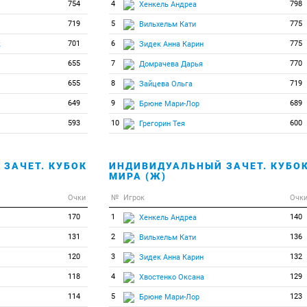
754
4
798
Хенкель Андреа
719
5
775
Вильхельм Кати
701
6
775
к
Зидек Анна Карин
655
7
770
Домрачева Дарья
655
8
719
Зайцева Ольга
649
9
689
Брюне Мари-Лор
593
10
600
Грегорин Тея
ЗАЧЕТ. КУБОК
ИНДИВИДУАЛЬНЫЙ ЗАЧЕТ. КУБО
МИРА (Ж)
Очки
№
Игрок
Очк
170
1
140
Хенкель Андреа
131
2
136
Вильхельм Кати
120
3
132
Зидек Анна Карин
118
4
129
Хвостенко Оксана
114
5
123
Брюне Мари-Лор