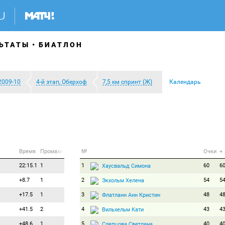
ЬТАТЫ
БИАТЛОН
2009-10
4-й этап, Оберхоф
7,5 км спринт (Ж)
Календарь
Время
Промахи
№
Очки
+
22:15.1
1
1
60
6
Хаусвальд Симона
+8.7
1
2
54
5
Экхольм Хелена
+17.5
1
3
48
4
Флатланн Анн Кристин
+41.5
2
4
43
4
Вильхельм Кати
+48.6
1
5
40
4
Слепцова Светлана