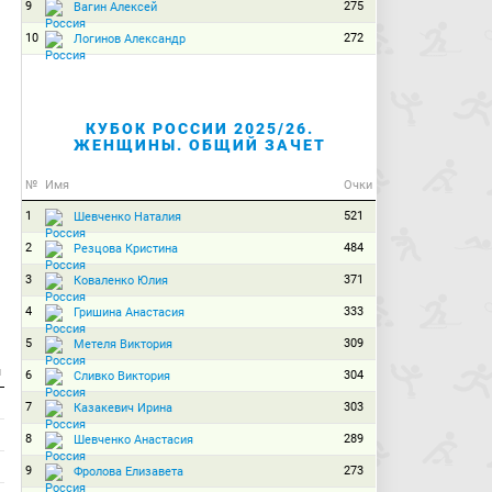
9
275
Вагин Алексей
10
272
Логинов Александр
КУБОК РОССИИ 2025/26.
ЖЕНЩИНЫ. ОБЩИЙ ЗАЧЕТ
№
Имя
Очки
1
521
Шевченко Наталия
2
484
Резцова Кристина
3
371
Коваленко Юлия
4
333
Гришина Анастасия
5
309
Метеля Виктория
и
6
304
Сливко Виктория
7
303
Казакевич Ирина
8
289
Шевченко Анастасия
9
273
Фролова Елизавета