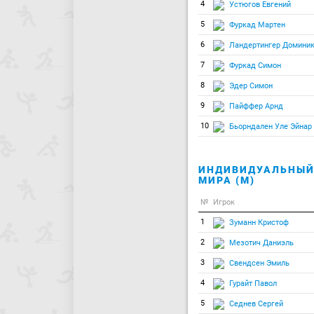
4
Устюгов Евгений
5
Фуркад Мартен
6
Ландертингер Домини
7
Фуркад Симон
8
Эдер Симон
9
Пайффер Арнд
10
Бьорндален Уле Эйнар
ИНДИВИДУАЛЬНЫЙ 
МИРА (М)
№
Игрок
1
Зуманн Кристоф
2
Мезотич Даниэль
3
Свендсен Эмиль
4
Гурайт Павол
5
Седнев Сергей