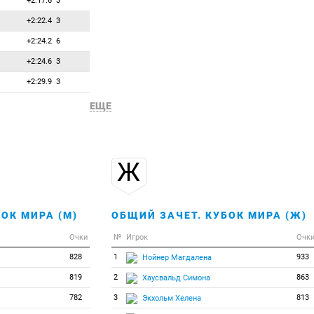
+2:17.6
3
36
5
5
Бек Мартина
+2:22.4
3
37
4
4
Лю Сяньин
+2:24.2
6
38
3
3
Хенкель Андреа
+2:24.6
3
39
2
2
Эйе Хеннесейд Кари
+2:29.9
3
40
1
1
Левченкова Наталья
ЕЩЕ
Ж
ОК МИРА (М)
ОБЩИЙ ЗАЧЕТ. КУБОК МИРА (Ж)
Очки
№
Игрок
Очк
828
1
933
Нойнер Магдалена
819
2
863
Хаусвальд Симона
782
3
813
Экхольм Хелена