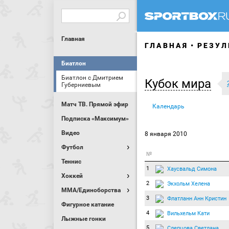
Главная
ГЛАВНАЯ
РЕЗУЛ
Биатлон
Биатлон с Дмитрием
Кубок мира
Губерниевым
Матч ТВ. Прямой эфир
Календарь
Подписка «Максимум»
Видео
8 января 2010
Футбол
№
Теннис
1
Хаусвальд Симона
Хоккей
2
Экхольм Хелена
MMA/Единоборства
3
Флатланн Анн Кристин
Фигурное катание
4
Вильхельм Кати
Лыжные гонки
5
Слепцова Светлана