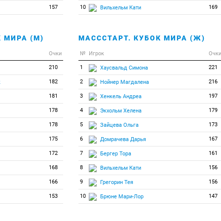
157
10
169
Вильхельм Кати
 МИРА (М)
МАСССТАРТ. КУБОК МИРА (Ж)
Очки
№
Игрок
Очк
210
1
221
Хаусвальд Симона
182
2
216
к
Нойнер Магдалена
181
3
197
Хенкель Андреа
178
4
179
Экхольм Хелена
178
5
173
Зайцева Ольга
175
6
167
Домрачева Дарья
172
7
161
Бергер Тора
168
8
156
Вильхельм Кати
166
9
156
Грегорин Тея
153
10
147
Брюне Мари-Лор