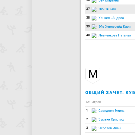
36
Бек Мартина
37
Лю Сяньин
38
Хенкель Андреа
39
Эйе Хеннесейд Кари
40
Левченкова Наталья
М
ОБЩИЙ ЗАЧЕТ. КУБ
№
Игрок
1
Свендсен Эмиль
2
Зуманн Кристоф
3
Черезов Иван