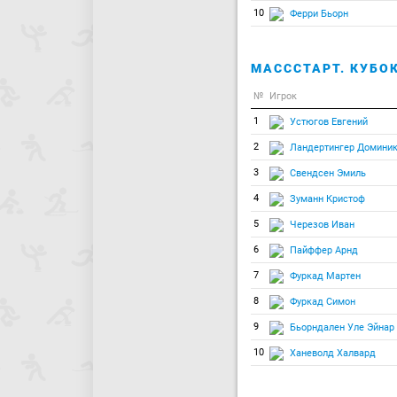
10
Ферри Бьорн
МАСССТАРТ. КУБОК
№
Игрок
1
Устюгов Евгений
2
Ландертингер Домини
3
Свендсен Эмиль
4
Зуманн Кристоф
5
Черезов Иван
6
Пайффер Арнд
7
Фуркад Мартен
8
Фуркад Симон
9
Бьорндален Уле Эйнар
10
Ханеволд Халвард