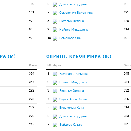
110
6
121
Домрачева Дарья
101
7
121
Семеренко Валентина
97
8
120
Экхольм Хелена
93
9
114
Нойнер Магдалена
92
10
90
Романова Яна
РА (М)
СПРИНТ. КУБОК МИРА (Ж)
Очки
№
Игрок
Очк
354
1
345
Хаусвальд Симона
344
2
334
Нойнер Магдалена
292
3
332
Экхольм Хелена
278
4
326
Зидек Анна Карин
272
5
314
к
Вильхельм Кати
270
6
283
Домрачева Дарья
265
7
281
Зайцева Ольга