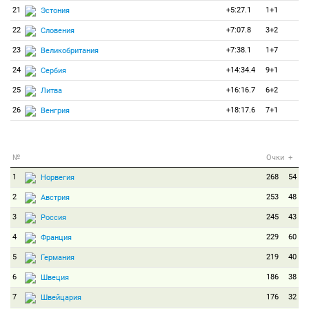
21
+5:27.1
1+1
Эстония
22
+7:07.8
3+2
Словения
23
+7:38.1
1+7
Великобритания
24
+14:34.4
9+1
Сербия
25
+16:16.7
6+2
Литва
26
+18:17.6
7+1
Венгрия
№
Очки
+
1
268
54
Норвегия
2
253
48
Австрия
3
245
43
Россия
4
229
60
Франция
5
219
40
Германия
6
186
38
Швеция
7
176
32
Швейцария