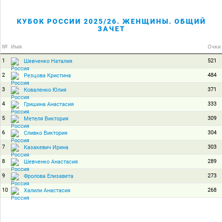
КУБОК РОССИИ 2025/26. ЖЕНЩИНЫ. ОБЩИЙ
ЗАЧЕТ
№
Имя
Очки
1
521
Шевченко Наталия
2
484
Резцова Кристина
3
371
Коваленко Юлия
4
333
Гришина Анастасия
5
309
Метеля Виктория
6
304
Сливко Виктория
7
303
Казакевич Ирина
8
289
Шевченко Анастасия
9
273
Фролова Елизавета
10
268
Халили Анастасия