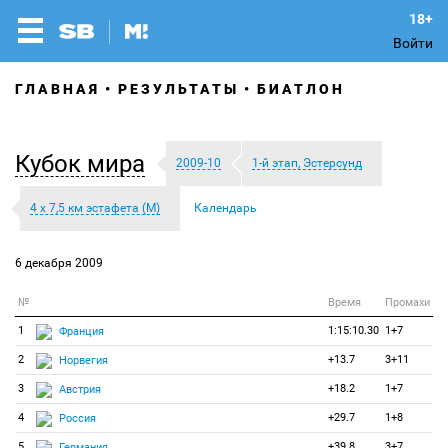
Войти
ГЛАВНАЯ
РЕЗУЛЬТАТЫ
БИАТЛОН
Кубок мира
2009-10
1-й этап, Эстерсунд
4 х 7,5 км эстафета (М)
Календарь
6 декабря 2009
№
Время
Промахи
1
1:15:10.30
1+7
Франция
2
+13.7
3+11
Норвегия
3
+18.2
1+7
Австрия
4
+29.7
1+8
Россия
5
+39.8
3+7
Германия