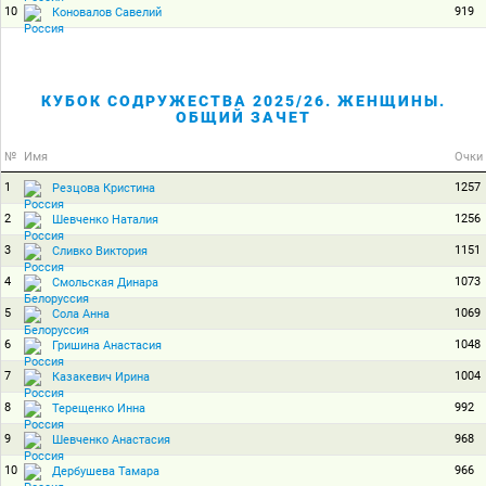
10
919
Коновалов Савелий
КУБОК СОДРУЖЕСТВА 2025/26. ЖЕНЩИНЫ.
ОБЩИЙ ЗАЧЕТ
№
Имя
Очки
1
1257
Резцова Кристина
2
1256
Шевченко Наталия
3
1151
Сливко Виктория
4
1073
Смольская Динара
5
1069
Сола Анна
6
1048
Гришина Анастасия
7
1004
Казакевич Ирина
8
992
Терещенко Инна
9
968
Шевченко Анастасия
10
966
Дербушева Тамара