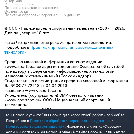
О портале
Реклама на портале
Пользовательское соглашение
Охрана труда
Политика обработки персональных данных
© ООО «Национальный спортивный телеканал» 2007 — 2026.
Для лиц старше 18 лет
На сайте применяются рекомендательные технологии.
Подробнее в
Правилах применения рекомендательных
технологий
Средство массовой информации сетевое издание
«www.sportbox.ru» зарегистрировано Федеральной службой
по надзору в сфере связи, информационных технологий
и массовых коммуникаций (Роскомнадзор).
Свидетельство о регистрации средства массовой информации
Эл № ФС77-72613 от 04.04.2018
Название — www.sportbox.ru
Учредитель (соучредители) СМИ сетевого издания
«www.sportbox.ru»: ООО «Национальный спортивный
телеканал»
Главный редактор СМИ сетевого издания «www.sportbox.ru»:
Конов В.А.
Мы используем файлы Сookie для корректной работы веб-сайта.
Номер телефона редакции СМИ сетевого издания
Подробнее в
Политике обработки персональных данных
и
«www.sportbox.ru»: +7 (495) 653 8419
Пользовательском соглашении
. Нажмите на кнопку «Хорошо»,
Адрес электронной почты редакции СМИ сетевого издания
если Вы согласны на использование файлов cookie. Если нет, то
«www.sportbox.ru»: editor@sportbox.ru