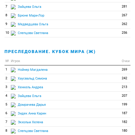
7
281
Зайцева Ольга
8
267
Брюне Мари-Лор
9
262
Медведцева Ольга
10
256
Слепцова Светлана
ПРЕСЛЕДОВАНИЕ. КУБОК МИРА (Ж)
№
Игрок
Очки
1
269
Нойнер Магдалена
2
242
Хаусвальд Симона
3
213
Хенкель Андреа
4
207
Зайцева Ольга
5
199
Домрачева Дарья
6
187
Зидек Анна Карин
7
182
Экхольм Хелена
8
180
Слепцова Светлана