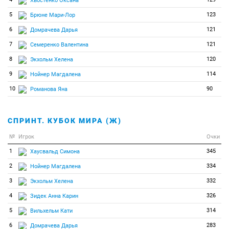
Хвостенко Оксана
5
123
Брюне Мари-Лор
6
121
Домрачева Дарья
7
121
Семеренко Валентина
8
120
Экхольм Хелена
9
114
Нойнер Магдалена
10
90
Романова Яна
СПРИНТ. КУБОК МИРА (Ж)
№
Игрок
Очки
1
345
Хаусвальд Симона
2
334
Нойнер Магдалена
3
332
Экхольм Хелена
4
326
Зидек Анна Карин
5
314
Вильхельм Кати
6
283
Домрачева Дарья