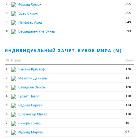
7
655
Фуркад Симон
8
655
Эдер Симон
9
649
Пайффер Арнд
10
593
Бьорндален Уле Эйнар
ИНДИВИДУАЛЬНЫЙ ЗАЧЕТ. КУБОК МИРА (М)
№
Игрок
Очки
1
170
Зуманн Кристоф
2
131
Мезотич Даниэль
3
120
Свендсен Эмиль
4
118
Гурайт Павол
5
114
Седнев Сергей
6
110
Шлезингер Михал
7
101
Сикора Томаш
8
97
Фуркад Мартен