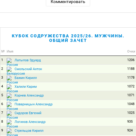
Комментировать
КУБОК СОДРУЖЕСТВА 2025/26. МУЖЧИНЫ.
ОБЩИЙ ЗАЧЕТ
№
Имя
Очки
1
1206
Латыпов Эдуард
2
1188
Смольский Антон
3
1178
Бажин Кирилл
4
1072
Халили Карим
5
1071
Корнев Александр
6
1048
Поварницын Александр
7
1025
Сидоров Евгений
8
935
Логинов Александр
9
924
Стрельцов Кирилл