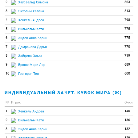
2
863
Хаусвальд Симона
3
813
Экхольм Хелена
4
798
Хенкель Андреа
5
775
Вильхельм Кати
6
775
Зидек Анна Карин
7
770
Домрачева Дарья
8
719
Зайцева Ольга
9
689
Брюне Мари-Лор
10
600
Грегорин Тея
ИНДИВИДУАЛЬНЫЙ ЗАЧЕТ. КУБОК МИРА (Ж)
№
Игрок
Очки
1
140
Хенкель Андреа
2
136
Вильхельм Кати
3
132
Зидек Анна Карин
4
129