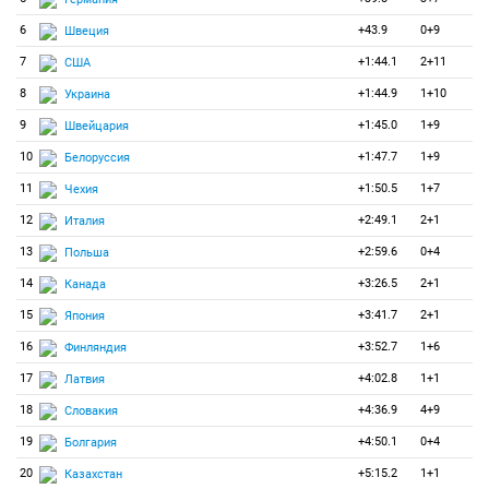
6
+43.9
0+9
Швеция
7
+1:44.1
2+11
США
8
+1:44.9
1+10
Украина
9
+1:45.0
1+9
Швейцария
10
+1:47.7
1+9
Белоруссия
11
+1:50.5
1+7
Чехия
12
+2:49.1
2+1
Италия
13
+2:59.6
0+4
Польша
14
+3:26.5
2+1
Канада
15
+3:41.7
2+1
Япония
16
+3:52.7
1+6
Финляндия
17
+4:02.8
1+1
Латвия
18
+4:36.9
4+9
Словакия
19
+4:50.1
0+4
Болгария
20
+5:15.2
1+1
Казахстан