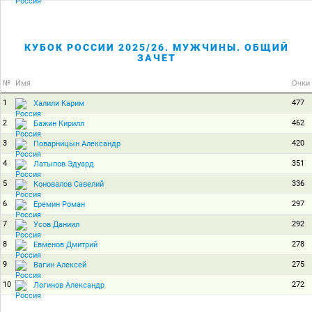
КУБОК РОССИИ 2025/26. МУЖЧИНЫ. ОБЩИЙ
ЗАЧЕТ
№
Имя
Очки
1
477
Халили Карим
2
462
Бажин Кирилл
3
420
Поварницын Александр
4
351
Латыпов Эдуард
5
336
Коновалов Савелий
6
297
Еремин Роман
7
292
Усов Даниил
8
278
Евменов Дмитрий
9
275
Вагин Алексей
10
272
Логинов Александр