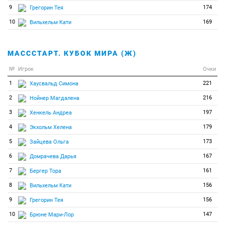
9
174
Грегорин Тея
10
169
Вильхельм Кати
МАСССТАРТ. КУБОК МИРА (Ж)
№
Игрок
Очки
1
221
Хаусвальд Симона
2
216
Нойнер Магдалена
3
197
Хенкель Андреа
4
179
Экхольм Хелена
5
173
Зайцева Ольга
6
167
Домрачева Дарья
7
161
Бергер Тора
8
156
Вильхельм Кати
9
156
Грегорин Тея
10
147
Брюне Мари-Лор