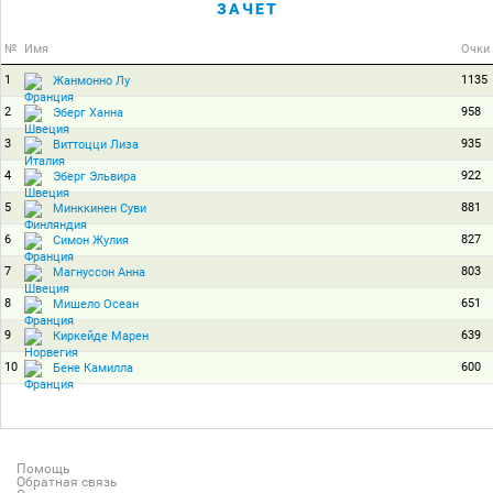
ЗАЧЕТ
№
Имя
Очки
1
1135
Жанмонно Лу
2
958
Эберг Ханна
3
935
Виттоцци Лиза
4
922
Эберг Эльвира
5
881
Минккинен Суви
6
827
Симон Жулия
7
803
Магнуссон Анна
8
651
Мишело Осеан
9
639
Киркейде Марен
10
600
Бене Камилла
Помощь
Обратная связь