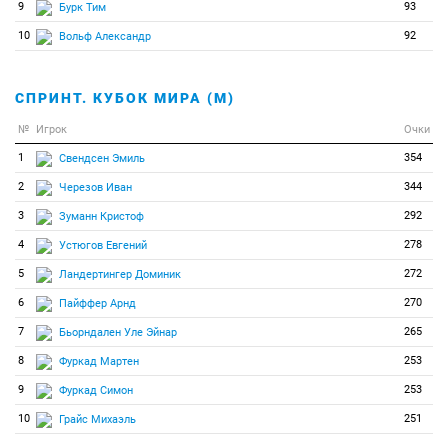
9
93
Бурк Тим
10
92
Вольф Александр
СПРИНТ. КУБОК МИРА (М)
№
Игрок
Очки
1
354
Свендсен Эмиль
2
344
Черезов Иван
3
292
Зуманн Кристоф
4
278
Устюгов Евгений
5
272
Ландертингер Доминик
6
270
Пайффер Арнд
7
265
Бьорндален Уле Эйнар
8
253
Фуркад Мартен
9
253
Фуркад Симон
10
251
Грайс Михаэль