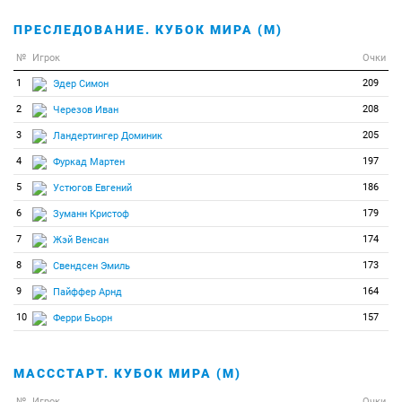
ПРЕСЛЕДОВАНИЕ. КУБОК МИРА (М)
№
Игрок
Очки
1
209
Эдер Симон
2
208
Черезов Иван
3
205
Ландертингер Доминик
4
197
Фуркад Мартен
5
186
Устюгов Евгений
6
179
Зуманн Кристоф
7
174
Жэй Венсан
8
173
Свендсен Эмиль
9
164
Пайффер Арнд
10
157
Ферри Бьорн
МАСССТАРТ. КУБОК МИРА (М)
№
Игрок
Очки