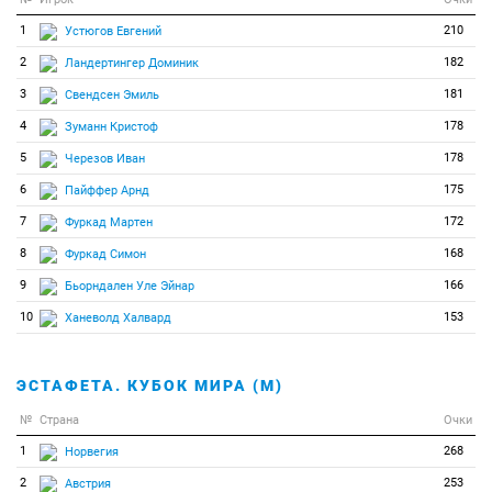
1
210
Устюгов Евгений
2
182
Ландертингер Доминик
3
181
Свендсен Эмиль
4
178
Зуманн Кристоф
5
178
Черезов Иван
6
175
Пайффер Арнд
7
172
Фуркад Мартен
8
168
Фуркад Симон
9
166
Бьорндален Уле Эйнар
10
153
Ханеволд Халвард
ЭСТАФЕТА. КУБОК МИРА (М)
№
Страна
Очки
1
268
Норвегия
2
253
Австрия