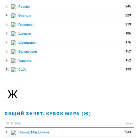
3
245
Россия
4
229
Франция
5
219
Германия
6
186
Швеция
7
176
Швейцария
8
152
Белоруссия
9
152
Украина
10
133
США
Ж
ОБЩИЙ ЗАЧЕТ. КУБОК МИРА (Ж)
№
Игрок
Очки
1
933
Нойнер Магдалена