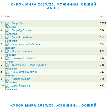
КУБОК МИРА 2025/26. МУЖЧИНЫ. ОБЩИЙ
ЗАЧЕТ
№
Имя
Очки
1
1263
Перро Эрик
2
984
Легрейд Стурла
3
968
Ботн Йохан-Олав
4
918
Самуэльссон Себастьян
5
876
Жаклен Эмильен
6
797
Джакомел Томмазо
7
736
Кристиансен Ветле-Сьястад
8
727
Понсилуома Мартин
9
716
Наврат Филипп
10
697
Дале Йоханнес
КУБОК МИРА 2025/26. ЖЕНЩИНЫ. ОБЩИЙ