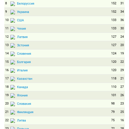
8
152
31
Белоруссия
9
152
34
Украина
10
133
36
США
11
133
30
Чехия
12
127
24
Латвия
13
127
20
Эстония
14
124
19
Словения
15
120
22
Болгария
16
120
29
Италия
17
118
21
Казахстан
18
110
27
Канада
19
101
26
Япония
20
98
23
Словакия
21
79
25
Финляндия
22
75
16
Литва
23
72
28
Польша