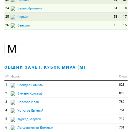
24
61
18
Великобритания
25
51
17
Сербия
26
15
15
Венгрия
М
ОБЩИЙ ЗАЧЕТ. КУБОК МИРА (М)
№
Игрок
Очки
1
828
Свендсен Эмиль
2
819
Зуманн Кристоф
3
782
Черезов Иван
4
754
Устюгов Евгений
5
719
Фуркад Мартен
6
701
Ландертингер Доминик