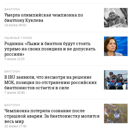
БИАТЛОН
Умерла олимпийская чемпионка по
биатлону Куклева
14 июля 08:02
ЛЫЖНЫЕ ГОНКИ
Роднина: «Лыжи и биатлон будут стоять
упрямо на своих позициях и не допускать
россиян»
9 июля 12:39
БИАТЛОН
В IBU заявили, что несмотря на решение
МОК, позиция по отстранению российских
биатлонистов остается в силе
7 июля 20:40
БИАТЛОН
Чемпионка потеряла сознание после
страшной аварии. За биатлонистку молится
весь мир
22 июня 17:43