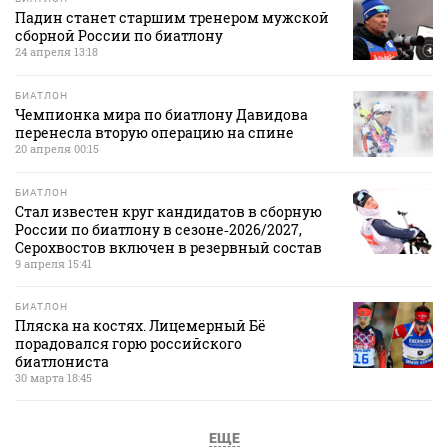
Падин станет старшим тренером мужской
сборной России по биатлону
24 апреля 13:18
БИАТЛОН
Чемпионка мира по биатлону Давидова
перенесла вторую операцию на спине
20 апреля 00:15
БИАТЛОН
Стал известен круг кандидатов в сборную
России по биатлону в сезоне‑2026/2027,
Серохвостов включен в резервный состав
9 апреля 15:41
БИАТЛОН
Пляска на костях. Лицемерный Бё
порадовался горю российского
биатлониста
30 марта 18:45
ЕЩЕ