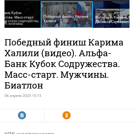
-Банк Кубок
Победный финиш Карима
жества. Масс-старт.
Интервью Карима Хал
Халили
ины
Даниила Серохвостов
Победный финиш Карима
Халили (видео). Альфа-
Банк Кубок Содружества.
Масс-старт. Мужчины.
Биатлон
06 апреля 2025 15:15
R
Y
HTML-код вставки видео