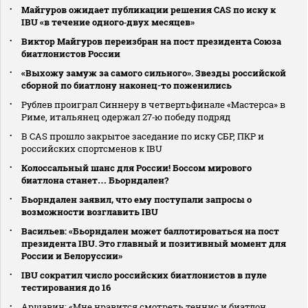
Майгуров ожидает публикации решения CAS по иску к
IBU «в течение одного‑двух месяцев»
Виктор Майгуров переизбран на пост президента Союза
биатлонистов России
«Выхожу замуж за самого сильного». Звезды российской
сборной по биатлону наконец-то поженились
Рублев проиграл Синнеру в четвертьфинале «Мастерса» в
Риме, итальянец одержал 27‑ю победу подряд
В CAS прошло закрытое заседание по иску СБР, ПКР и
российских спортсменов к IBU
Колоссальный шанс для России! Боссом мирового
биатлона станет… Бьорндален?
Бьорндален заявил, что ему поступали запросы о
возможности возглавить IBU
Васильев: «Бьорндален может баллотироваться на пост
президента IBU. Это главный и позитивный момент для
России и Белоруссии»
IBU сократил число российских биатлонистов в пуле
тестирования до 16
Аршавин: «Мне нравится смотреть теннис и биатлон.