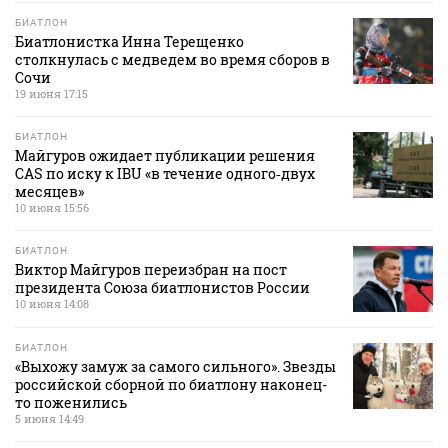
БИАТЛОН
Биатлонистка Инна Терещенко
столкнулась с медведем во время сборов в
Сочи
19 июня 17:15
БИАТЛОН
Майгуров ожидает публикации решения
CAS по иску к IBU «в течение одного‑двух
месяцев»
10 июня 15:56
БИАТЛОН
Виктор Майгуров переизбран на пост
президента Союза биатлонистов России
10 июня 14:08
БИАТЛОН
«Выхожу замуж за самого сильного». Звезды
российской сборной по биатлону наконец-
то поженились
5 июня 14:49