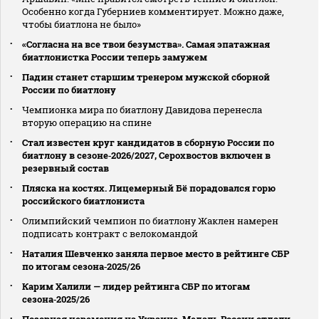
Особенно когда Губерниев комментирует. Можно даже,
чтобы биатлона не было»
«Согласна на все твои безумства». Самая эпатажная
биатлонистка России теперь замужем
Падин станет старшим тренером мужской сборной
России по биатлону
Чемпионка мира по биатлону Давидова перенесла
вторую операцию на спине
Стал известен круг кандидатов в сборную России по
биатлону в сезоне‑2026/2027, Серохвостов включен в
резервный состав
Пляска на костях. Лицемерный Бё порадовался горю
российского биатлониста
Олимпийский чемпион по биатлону Жаклен намерен
подписать контракт с велокомандой
Наталия Шевченко заняла первое место в рейтинге СБР
по итогам сезона‑2025/26
Карим Халили — лидер рейтинга СБР по итогам
сезона‑2025/26
Позорная церемония на Украине. Медаль России отдали