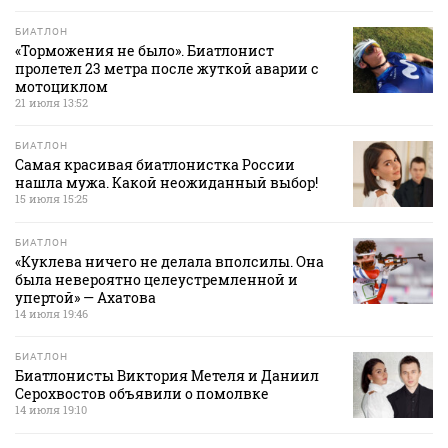
БИАТЛОН
«Торможения не было». Биатлонист
пролетел 23 метра после жуткой аварии с
мотоциклом
21 июля 13:52
БИАТЛОН
Самая красивая биатлонистка России
нашла мужа. Какой неожиданный выбор!
15 июля 15:25
БИАТЛОН
«Куклева ничего не делала вполсилы. Она
была невероятно целеустремленной и
упертой» — Ахатова
14 июля 19:46
БИАТЛОН
Биатлонисты Виктория Метеля и Даниил
Серохвостов объявили о помолвке
14 июля 19:10