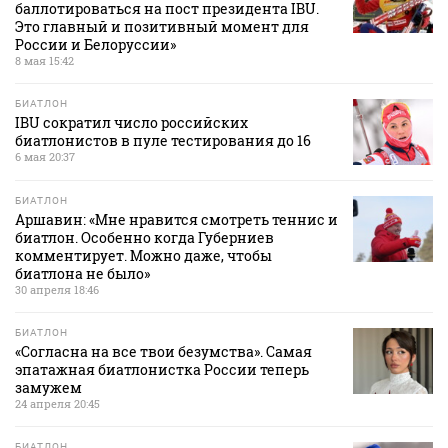
баллотироваться на пост президента IBU.
Это главный и позитивный момент для
России и Белоруссии»
8 мая 15:42
БИАТЛОН
IBU сократил число российских
биатлонистов в пуле тестирования до 16
6 мая 20:37
БИАТЛОН
Аршавин: «Мне нравится смотреть теннис и
биатлон. Особенно когда Губерниев
комментирует. Можно даже, чтобы
биатлона не было»
30 апреля 18:46
БИАТЛОН
«Согласна на все твои безумства». Самая
эпатажная биатлонистка России теперь
замужем
24 апреля 20:45
БИАТЛОН