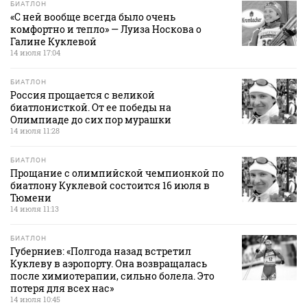
БИАТЛОН
«С ней вообще всегда было очень
комфортно и тепло» — Луиза Носкова о
Галине Куклевой
14 июля 17:04
БИАТЛОН
Россия прощается с великой
биатлонисткой. От ее победы на
Олимпиаде до сих пор мурашки
14 июля 11:28
БИАТЛОН
Прощание с олимпийской чемпионкой по
биатлону Куклевой состоится 16 июля в
Тюмени
14 июля 11:13
БИАТЛОН
Губерниев: «Полгода назад встретил
Куклеву в аэропорту. Она возвращалась
после химиотерапии, сильно болела. Это
потеря для всех нас»
14 июля 10:45