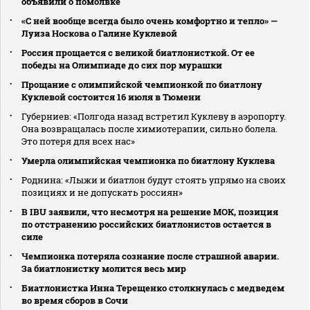
объявили о помолвке
«С ней вообще всегда было очень комфортно и тепло» —
Луиза Носкова о Галине Куклевой
Россия прощается с великой биатлонисткой. От ее
победы на Олимпиаде до сих пор мурашки
Прощание с олимпийской чемпионкой по биатлону
Куклевой состоится 16 июля в Тюмени
Губерниев: «Полгода назад встретил Куклеву в аэропорту.
Она возвращалась после химиотерапии, сильно болела.
Это потеря для всех нас»
Умерла олимпийская чемпионка по биатлону Куклева
Роднина: «Лыжи и биатлон будут стоять упрямо на своих
позициях и не допускать россиян»
В IBU заявили, что несмотря на решение МОК, позиция
по отстранению российских биатлонистов остается в
силе
Чемпионка потеряла сознание после страшной аварии.
За биатлонистку молится весь мир
Биатлонистка Инна Терещенко столкнулась с медведем
во время сборов в Сочи