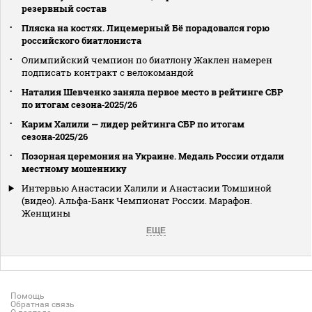
резервный состав
Пляска на костях. Лицемерный Бё порадовался горю
российского биатлониста
Олимпийский чемпион по биатлону Жаклен намерен
подписать контракт с велокомандой
Наталия Шевченко заняла первое место в рейтинге СБР
по итогам сезона‑2025/26
Карим Халили — лидер рейтинга СБР по итогам
сезона‑2025/26
Позорная церемония на Украине. Медаль России отдали
местному мошеннику
Интервью Анастасии Халили и Анастасии Томшиной
(видео). Альфа-Банк Чемпионат России. Марафон.
Женщины
ЕЩЕ
Помощь
Обратная связь