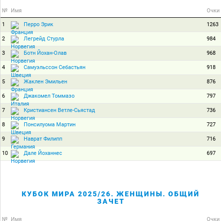
№
Имя
Очки
1
1263
Перро Эрик
2
984
Легрейд Стурла
3
968
Ботн Йохан-Олав
4
918
Самуэльссон Себастьян
5
876
Жаклен Эмильен
6
797
Джакомел Томмазо
7
736
Кристиансен Ветле-Сьястад
8
727
Понсилуома Мартин
9
716
Наврат Филипп
10
697
Дале Йоханнес
КУБОК МИРА 2025/26. ЖЕНЩИНЫ. ОБЩИЙ
ЗАЧЕТ
№
Имя
Очки