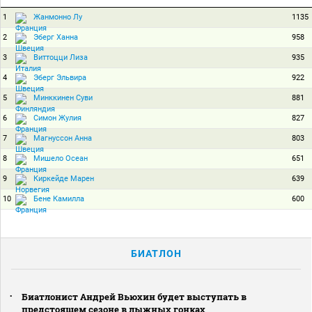
1
1135
Жанмонно Лу
2
958
Эберг Ханна
3
935
Виттоцци Лиза
4
922
Эберг Эльвира
5
881
Минккинен Суви
6
827
Симон Жулия
7
803
Магнуссон Анна
8
651
Мишело Осеан
9
639
Киркейде Марен
10
600
Бене Камилла
БИАТЛОН
Биатлонист Андрей Вьюхин будет выступать в
предстоящем сезоне в лыжных гонках