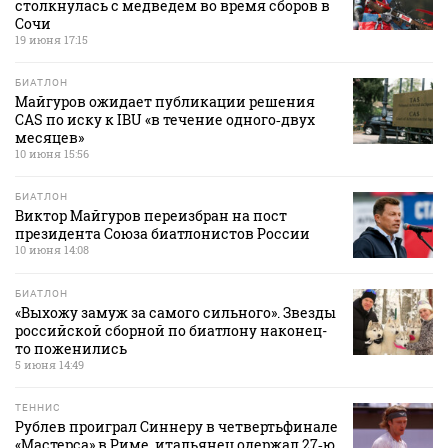
столкнулась с медведем во время сборов в
Сочи
19 июня 17:15
БИАТЛОН
Майгуров ожидает публикации решения
CAS по иску к IBU «в течение одного‑двух
месяцев»
10 июня 15:56
БИАТЛОН
Виктор Майгуров переизбран на пост
президента Союза биатлонистов России
10 июня 14:08
БИАТЛОН
«Выхожу замуж за самого сильного». Звезды
российской сборной по биатлону наконец-
то поженились
5 июня 14:49
ТЕННИС
Рублев проиграл Синнеру в четвертьфинале
«Мастерса» в Риме, итальянец одержал 27‑ю