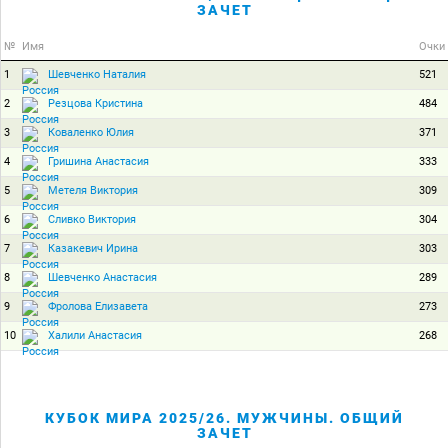
ЗАЧЕТ
№
Имя
Очки
1
521
Шевченко Наталия
2
484
Резцова Кристина
3
371
Коваленко Юлия
4
333
Гришина Анастасия
5
309
Метеля Виктория
6
304
Сливко Виктория
7
303
Казакевич Ирина
8
289
Шевченко Анастасия
9
273
Фролова Елизавета
10
268
Халили Анастасия
КУБОК МИРА 2025/26. МУЖЧИНЫ. ОБЩИЙ
ЗАЧЕТ