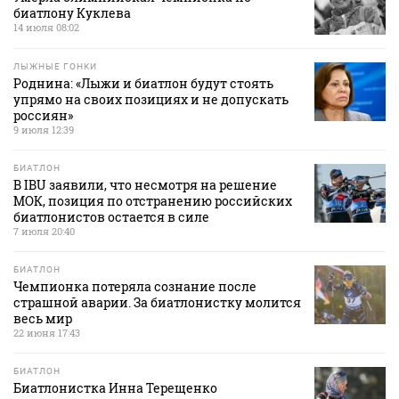
биатлону Куклева
14 июля 08:02
ЛЫЖНЫЕ ГОНКИ
Роднина: «Лыжи и биатлон будут стоять
упрямо на своих позициях и не допускать
россиян»
9 июля 12:39
БИАТЛОН
В IBU заявили, что несмотря на решение
МОК, позиция по отстранению российских
биатлонистов остается в силе
7 июля 20:40
БИАТЛОН
Чемпионка потеряла сознание после
страшной аварии. За биатлонистку молится
весь мир
22 июня 17:43
БИАТЛОН
Биатлонистка Инна Терещенко