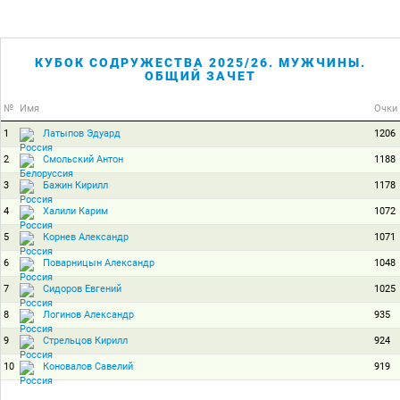
КУБОК СОДРУЖЕСТВА 2025/26. МУЖЧИНЫ.
ОБЩИЙ ЗАЧЕТ
№
Имя
Очки
1
1206
Латыпов Эдуард
2
1188
Смольский Антон
3
1178
Бажин Кирилл
4
1072
Халили Карим
5
1071
Корнев Александр
6
1048
Поварницын Александр
7
1025
Сидоров Евгений
8
935
Логинов Александр
9
924
Стрельцов Кирилл
10
919
Коновалов Савелий