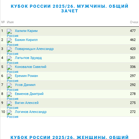
КУБОК РОССИИ 2025/26. МУЖЧИНЫ. ОБЩИЙ
ЗАЧЕТ
№
Имя
Очки
1
477
Халили Карим
2
462
Бажин Кирилл
3
420
Поварницын Александр
4
351
Латыпов Эдуард
5
336
Коновалов Савелий
6
297
Еремин Роман
7
292
Усов Даниил
8
278
Евменов Дмитрий
9
275
Вагин Алексей
10
272
Логинов Александр
КУБОК РОССИИ 2025/26. ЖЕНЩИНЫ. ОБЩИЙ