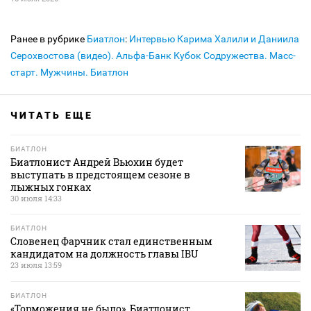
Ранее в рубрике
Биатлон
:
Интервью Карима Халили и Даниила
Серохвостова (видео). Альфа-Банк Кубок Содружества. Масс-
старт. Мужчины. Биатлон
ЧИТАТЬ ЕЩЕ
БИАТЛОН
Биатлонист Андрей Вьюхин будет
выступать в предстоящем сезоне в
лыжных гонках
30 июля 14:33
БИАТЛОН
Словенец Фарчник стал единственным
кандидатом на должность главы IBU
23 июля 13:59
БИАТЛОН
«Торможения не было». Биатлонист