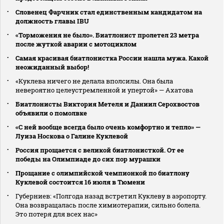
Словенец Фарчник стал единственным кандидатом на
должность главы IBU
«Торможения не было». Биатлонист пролетел 23 метра
после жуткой аварии с мотоциклом
Самая красивая биатлонистка России нашла мужа. Какой
неожиданный выбор!
«Куклева ничего не делала вполсилы. Она была
невероятно целеустремленной и упертой» — Ахатова
Биатлонисты Виктория Метеля и Даниил Серохвостов
объявили о помолвке
«С ней вообще всегда было очень комфортно и тепло» —
Луиза Носкова о Галине Куклевой
Россия прощается с великой биатлонисткой. От ее
победы на Олимпиаде до сих пор мурашки
Прощание с олимпийской чемпионкой по биатлону
Куклевой состоится 16 июля в Тюмени
Губерниев: «Полгода назад встретил Куклеву в аэропорту.
Она возвращалась после химиотерапии, сильно болела.
Это потеря для всех нас»