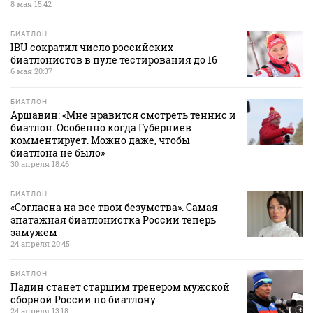
8 мая 15:42
БИАТЛОН
IBU сократил число российских
биатлонистов в пуле тестирования до 16
6 мая 20:37
БИАТЛОН
Аршавин: «Мне нравится смотреть теннис и
биатлон. Особенно когда Губерниев
комментирует. Можно даже, чтобы
биатлона не было»
30 апреля 18:46
БИАТЛОН
«Согласна на все твои безумства». Самая
эпатажная биатлонистка России теперь
замужем
24 апреля 20:45
БИАТЛОН
Падин станет старшим тренером мужской
сборной России по биатлону
24 апреля 13:18