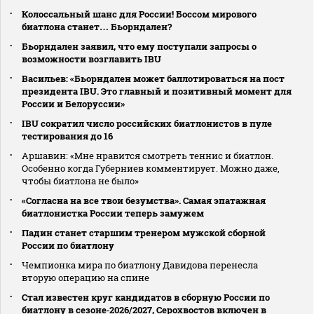
Колоссальный шанс для России! Боссом мирового
биатлона станет… Бьорндален?
Бьорндален заявил, что ему поступали запросы о
возможности возглавить IBU
Васильев: «Бьорндален может баллотироваться на пост
президента IBU. Это главный и позитивный момент для
России и Белоруссии»
IBU сократил число российских биатлонистов в пуле
тестирования до 16
Аршавин: «Мне нравится смотреть теннис и биатлон.
Особенно когда Губерниев комментирует. Можно даже,
чтобы биатлона не было»
«Согласна на все твои безумства». Самая эпатажная
биатлонистка России теперь замужем
Падин станет старшим тренером мужской сборной
России по биатлону
Чемпионка мира по биатлону Давидова перенесла
вторую операцию на спине
Стал известен круг кандидатов в сборную России по
биатлону в сезоне‑2026/2027, Серохвостов включен в