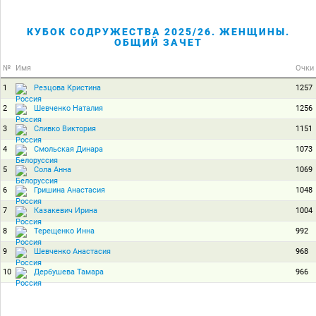
КУБОК СОДРУЖЕСТВА 2025/26. ЖЕНЩИНЫ.
ОБЩИЙ ЗАЧЕТ
№
Имя
Очки
1
1257
Резцова Кристина
2
1256
Шевченко Наталия
3
1151
Сливко Виктория
4
1073
Смольская Динара
5
1069
Сола Анна
6
1048
Гришина Анастасия
7
1004
Казакевич Ирина
8
992
Терещенко Инна
9
968
Шевченко Анастасия
10
966
Дербушева Тамара