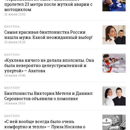
пролетел 23 метра после жуткой аварии с
мотоциклом
21 июля 13:52
БИАТЛОН
Самая красивая биатлонистка России
нашла мужа. Какой неожиданный выбор!
15 июля 15:25
БИАТЛОН
«Куклева ничего не делала вполсилы. Она
была невероятно целеустремленной и
упертой» — Ахатова
14 июля 19:46
БИАТЛОН
Биатлонисты Виктория Метеля и Даниил
Серохвостов объявили о помолвке
14 июля 19:10
БИАТЛОН
«С ней вообще всегда было очень
комфортно и тепло» — Луиза Носкова о