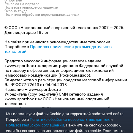
О портале
Реклама на портале
Пользовательское соглашение
Охрана труда
Политика обработки персональных данных
© ООО «Национальный спортивный телеканал» 2007 — 2026.
Для лиц старше 18 лет
На сайте применяются рекомендательные технологии.
Подробнее в
Правилах применения рекомендательных
технологий
Средство массовой информации сетевое издание
«www.sportbox.ru» зарегистрировано Федеральной службой
по надзору в сфере связи, информационных технологий
и массовых коммуникаций (Роскомнадзор).
Свидетельство о регистрации средства массовой информации
Эл № ФС77-72613 от 04.04.2018
Название — www.sportbox.ru
Учредитель (соучредители) СМИ сетевого издания
«www.sportbox.ru»: ООО «Национальный спортивный
телеканал»
Главный редактор СМИ сетевого издания «www.sportbox.ru»:
Конов В.А.
Мы используем файлы Сookie для корректной работы веб-сайта.
Номер телефона редакции СМИ сетевого издания
Подробнее в
Политике обработки персональных данных
и
«www.sportbox.ru»: +7 (495) 653 8419
Пользовательском соглашении
. Нажмите на кнопку «Хорошо»,
Адрес электронной почты редакции СМИ сетевого издания
если Вы согласны на использование файлов cookie. Если нет, то
«www.sportbox.ru»: editor@sportbox.ru