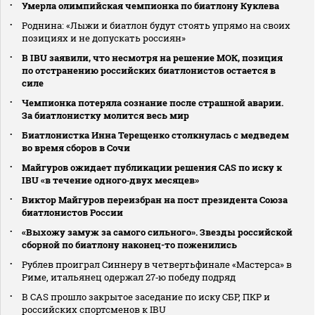
Умерла олимпийская чемпионка по биатлону Куклева
Роднина: «Лыжи и биатлон будут стоять упрямо на своих
позициях и не допускать россиян»
В IBU заявили, что несмотря на решение МОК, позиция
по отстранению российских биатлонистов остается в
силе
Чемпионка потеряла сознание после страшной аварии.
За биатлонистку молится весь мир
Биатлонистка Инна Терещенко столкнулась с медведем
во время сборов в Сочи
Майгуров ожидает публикации решения CAS по иску к
IBU «в течение одного‑двух месяцев»
Виктор Майгуров переизбран на пост президента Союза
биатлонистов России
«Выхожу замуж за самого сильного». Звезды российской
сборной по биатлону наконец-то поженились
Рублев проиграл Синнеру в четвертьфинале «Мастерса» в
Риме, итальянец одержал 27‑ю победу подряд
В CAS прошло закрытое заседание по иску СБР, ПКР и
российских спортсменов к IBU