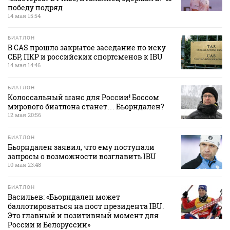
победу подряд
14 мая 15:54
БИАТЛОН
В CAS прошло закрытое заседание по иску
СБР, ПКР и российских спортсменов к IBU
14 мая 14:46
БИАТЛОН
Колоссальный шанс для России! Боссом
мирового биатлона станет… Бьорндален?
12 мая 20:56
БИАТЛОН
Бьорндален заявил, что ему поступали
запросы о возможности возглавить IBU
10 мая 23:48
БИАТЛОН
Васильев: «Бьорндален может
баллотироваться на пост президента IBU.
Это главный и позитивный момент для
России и Белоруссии»