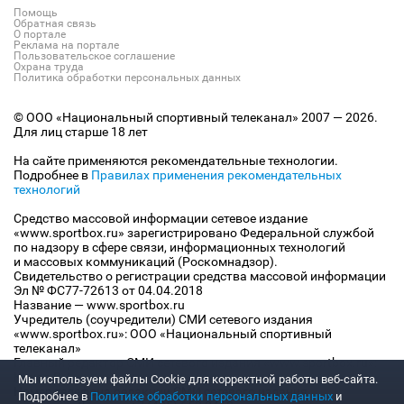
Помощь
Обратная связь
О портале
Реклама на портале
Пользовательское соглашение
Охрана труда
Политика обработки персональных данных
© ООО «Национальный спортивный телеканал» 2007 — 2026.
Для лиц старше 18 лет
На сайте применяются рекомендательные технологии.
Подробнее в
Правилах применения рекомендательных
технологий
Средство массовой информации сетевое издание
«www.sportbox.ru» зарегистрировано Федеральной службой
по надзору в сфере связи, информационных технологий
и массовых коммуникаций (Роскомнадзор).
Свидетельство о регистрации средства массовой информации
Эл № ФС77-72613 от 04.04.2018
Название — www.sportbox.ru
Учредитель (соучредители) СМИ сетевого издания
«www.sportbox.ru»: ООО «Национальный спортивный
телеканал»
Главный редактор СМИ сетевого издания «www.sportbox.ru»:
Конов В.А.
Мы используем файлы Сookie для корректной работы веб-сайта.
Номер телефона редакции СМИ сетевого издания
Подробнее в
Политике обработки персональных данных
и