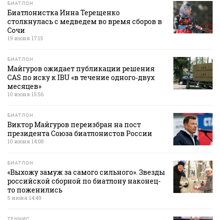
БИАТЛОН
Биатлонистка Инна Терещенко
столкнулась с медведем во время сборов в
Сочи
19 июня 17:15
БИАТЛОН
Майгуров ожидает публикации решения
CAS по иску к IBU «в течение одного‑двух
месяцев»
10 июня 15:56
БИАТЛОН
Виктор Майгуров переизбран на пост
президента Союза биатлонистов России
10 июня 14:08
БИАТЛОН
«Выхожу замуж за самого сильного». Звезды
российской сборной по биатлону наконец-
то поженились
5 июня 14:49
ТЕННИС