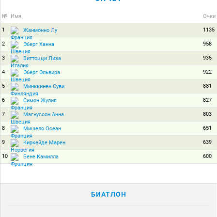
№
Имя
Очки
1
1135
Жанмонно Лу
2
958
Эберг Ханна
3
935
Виттоцци Лиза
4
922
Эберг Эльвира
5
881
Минккинен Суви
6
827
Симон Жулия
7
803
Магнуссон Анна
8
651
Мишело Осеан
9
639
Киркейде Марен
10
600
Бене Камилла
БИАТЛОН