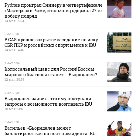
Рублев проиграл Синнеру в четвертьфинале
«Мастерса» в Риме, итальянец одержал 27‑ю
победу подряд
14 мая 15:54
БИАТЛОН
В CAS прошло закрытое заседание по иску
СБР, ПКР и российских спортсменов к IBU
14 мая 14:46
БИАТЛОН
Колоссальный шанс для России! Боссом
мирового биатлона станет… Бьорндален?
12 мая 20:56
БИАТЛОН
Бьорндален заявил, что ему поступали
запросы о возможности возглавить IBU
10 мая 23:48
БИАТЛОН
Васильев: «Бьорндален может
баллотироваться на пост президента IBU.