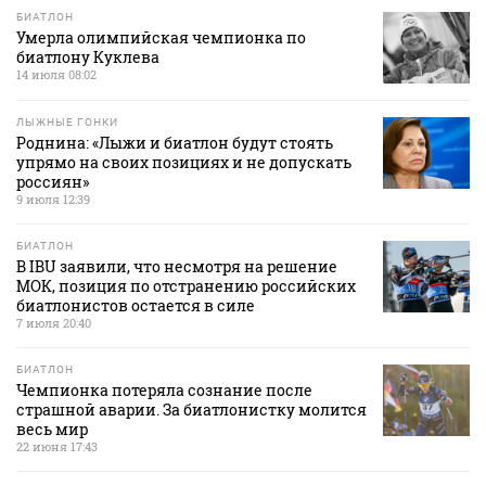
БИАТЛОН
Умерла олимпийская чемпионка по
биатлону Куклева
14 июля 08:02
ЛЫЖНЫЕ ГОНКИ
Роднина: «Лыжи и биатлон будут стоять
упрямо на своих позициях и не допускать
россиян»
9 июля 12:39
БИАТЛОН
В IBU заявили, что несмотря на решение
МОК, позиция по отстранению российских
биатлонистов остается в силе
7 июля 20:40
БИАТЛОН
Чемпионка потеряла сознание после
страшной аварии. За биатлонистку молится
весь мир
22 июня 17:43