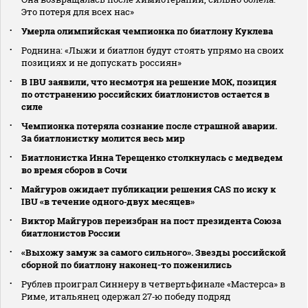
Это потеря для всех нас»
Умерла олимпийская чемпионка по биатлону Куклева
Роднина: «Лыжи и биатлон будут стоять упрямо на своих
позициях и не допускать россиян»
В IBU заявили, что несмотря на решение МОК, позиция
по отстранению российских биатлонистов остается в
силе
Чемпионка потеряла сознание после страшной аварии.
За биатлонистку молится весь мир
Биатлонистка Инна Терещенко столкнулась с медведем
во время сборов в Сочи
Майгуров ожидает публикации решения CAS по иску к
IBU «в течение одного‑двух месяцев»
Виктор Майгуров переизбран на пост президента Союза
биатлонистов России
«Выхожу замуж за самого сильного». Звезды российской
сборной по биатлону наконец-то поженились
Рублев проиграл Синнеру в четвертьфинале «Мастерса» в
Риме, итальянец одержал 27‑ю победу подряд