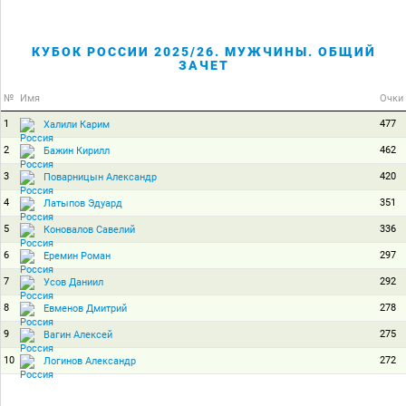
КУБОК РОССИИ 2025/26. МУЖЧИНЫ. ОБЩИЙ
ЗАЧЕТ
№
Имя
Очки
1
477
Халили Карим
2
462
Бажин Кирилл
3
420
Поварницын Александр
4
351
Латыпов Эдуард
5
336
Коновалов Савелий
6
297
Еремин Роман
7
292
Усов Даниил
8
278
Евменов Дмитрий
9
275
Вагин Алексей
10
272
Логинов Александр