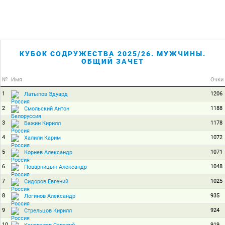
КУБОК СОДРУЖЕСТВА 2025/26. МУЖЧИНЫ.
ОБЩИЙ ЗАЧЕТ
№
Имя
Очки
1
1206
Латыпов Эдуард
2
1188
Смольский Антон
3
1178
Бажин Кирилл
4
1072
Халили Карим
5
1071
Корнев Александр
6
1048
Поварницын Александр
7
1025
Сидоров Евгений
8
935
Логинов Александр
9
924
Стрельцов Кирилл
10
919