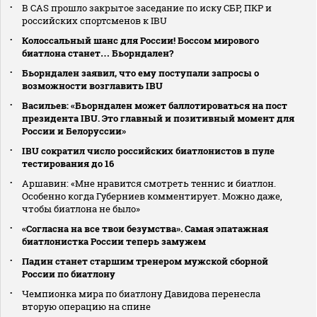
В CAS прошло закрытое заседание по иску СБР, ПКР и
российских спортсменов к IBU
Колоссальный шанс для России! Боссом мирового
биатлона станет… Бьорндален?
Бьорндален заявил, что ему поступали запросы о
возможности возглавить IBU
Васильев: «Бьорндален может баллотироваться на пост
президента IBU. Это главный и позитивный момент для
России и Белоруссии»
IBU сократил число российских биатлонистов в пуле
тестирования до 16
Аршавин: «Мне нравится смотреть теннис и биатлон.
Особенно когда Губерниев комментирует. Можно даже,
чтобы биатлона не было»
«Согласна на все твои безумства». Самая эпатажная
биатлонистка России теперь замужем
Падин станет старшим тренером мужской сборной
России по биатлону
Чемпионка мира по биатлону Давидова перенесла
вторую операцию на спине