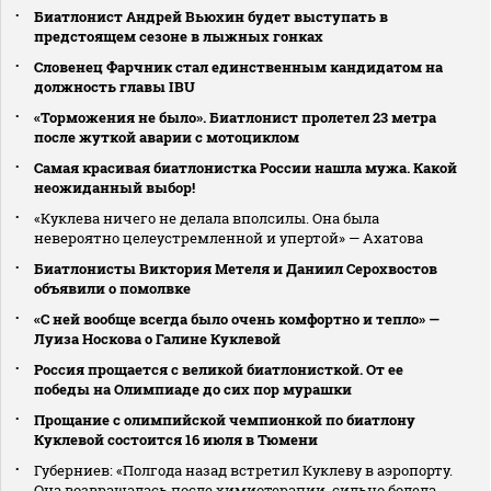
Биатлонист Андрей Вьюхин будет выступать в
предстоящем сезоне в лыжных гонках
Словенец Фарчник стал единственным кандидатом на
должность главы IBU
«Торможения не было». Биатлонист пролетел 23 метра
после жуткой аварии с мотоциклом
Самая красивая биатлонистка России нашла мужа. Какой
неожиданный выбор!
«Куклева ничего не делала вполсилы. Она была
невероятно целеустремленной и упертой» — Ахатова
Биатлонисты Виктория Метеля и Даниил Серохвостов
объявили о помолвке
«С ней вообще всегда было очень комфортно и тепло» —
Луиза Носкова о Галине Куклевой
Россия прощается с великой биатлонисткой. От ее
победы на Олимпиаде до сих пор мурашки
Прощание с олимпийской чемпионкой по биатлону
Куклевой состоится 16 июля в Тюмени
Губерниев: «Полгода назад встретил Куклеву в аэропорту.
Она возвращалась после химиотерапии, сильно болела.