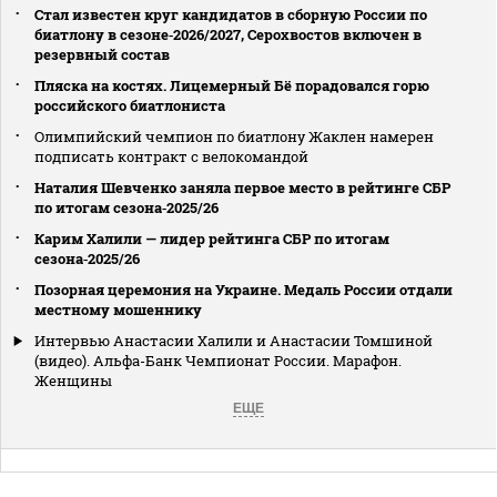
Стал известен круг кандидатов в сборную России по
биатлону в сезоне‑2026/2027, Серохвостов включен в
резервный состав
Пляска на костях. Лицемерный Бё порадовался горю
российского биатлониста
Олимпийский чемпион по биатлону Жаклен намерен
подписать контракт с велокомандой
Наталия Шевченко заняла первое место в рейтинге СБР
по итогам сезона‑2025/26
Карим Халили — лидер рейтинга СБР по итогам
сезона‑2025/26
Позорная церемония на Украине. Медаль России отдали
местному мошеннику
Интервью Анастасии Халили и Анастасии Томшиной
(видео). Альфа-Банк Чемпионат России. Марафон.
Женщины
ЕЩЕ