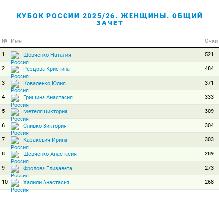
КУБОК РОССИИ 2025/26. ЖЕНЩИНЫ. ОБЩИЙ
ЗАЧЕТ
№
Имя
Очки
1
521
Шевченко Наталия
2
484
Резцова Кристина
3
371
Коваленко Юлия
4
333
Гришина Анастасия
5
309
Метеля Виктория
6
304
Сливко Виктория
7
303
Казакевич Ирина
8
289
Шевченко Анастасия
9
273
Фролова Елизавета
10
268
Халили Анастасия