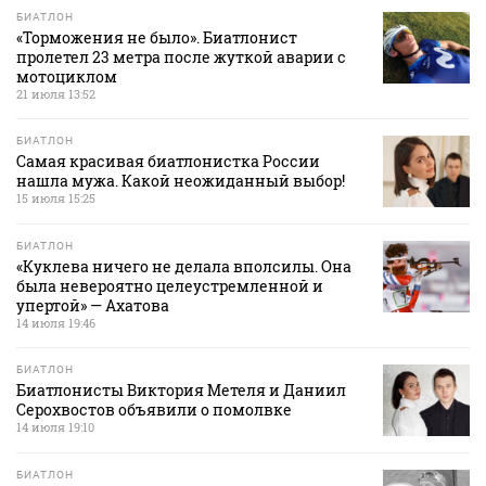
БИАТЛОН
«Торможения не было». Биатлонист
пролетел 23 метра после жуткой аварии с
мотоциклом
21 июля 13:52
БИАТЛОН
Самая красивая биатлонистка России
нашла мужа. Какой неожиданный выбор!
15 июля 15:25
БИАТЛОН
«Куклева ничего не делала вполсилы. Она
была невероятно целеустремленной и
упертой» — Ахатова
14 июля 19:46
БИАТЛОН
Биатлонисты Виктория Метеля и Даниил
Серохвостов объявили о помолвке
14 июля 19:10
БИАТЛОН