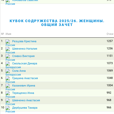
Коновалов Савелий
КУБОК СОДРУЖЕСТВА 2025/26. ЖЕНЩИНЫ.
ОБЩИЙ ЗАЧЕТ
№
Имя
Очки
1
1257
Резцова Кристина
2
1256
Шевченко Наталия
3
1151
Сливко Виктория
4
1073
Смольская Динара
5
1069
Сола Анна
6
1048
Гришина Анастасия
7
1004
Казакевич Ирина
8
992
Терещенко Инна
9
968
Шевченко Анастасия
10
966
Дербушева Тамара