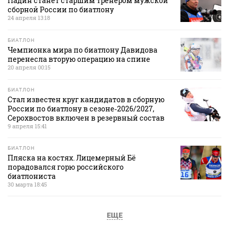
Падин станет старшим тренером мужской
сборной России по биатлону
24 апреля 13:18
БИАТЛОН
Чемпионка мира по биатлону Давидова
перенесла вторую операцию на спине
20 апреля 00:15
БИАТЛОН
Стал известен круг кандидатов в сборную
России по биатлону в сезоне‑2026/2027,
Серохвостов включен в резервный состав
9 апреля 15:41
БИАТЛОН
Пляска на костях. Лицемерный Бё
порадовался горю российского
биатлониста
30 марта 18:45
ЕЩЕ