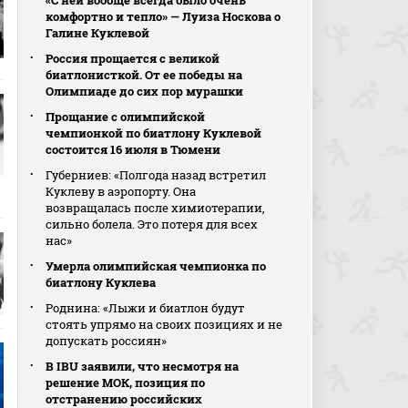
«С ней вообще всегда было очень
комфортно и тепло» — Луиза Носкова о
Галине Куклевой
Россия прощается с великой
биатлонисткой. От ее победы на
Олимпиаде до сих пор мурашки
Прощание с олимпийской
чемпионкой по биатлону Куклевой
состоится 16 июля в Тюмени
Губерниев: «Полгода назад встретил
Куклеву в аэропорту. Она
возвращалась после химиотерапии,
сильно болела. Это потеря для всех
нас»
Умерла олимпийская чемпионка по
биатлону Куклева
Роднина: «Лыжи и биатлон будут
стоять упрямо на своих позициях и не
допускать россиян»
В IBU заявили, что несмотря на
решение МОК, позиция по
отстранению российских