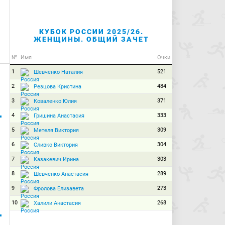
КУБОК РОССИИ 2025/26.
ЖЕНЩИНЫ. ОБЩИЙ ЗАЧЕТ
№
Имя
Очки
1
521
Шевченко Наталия
2
484
Резцова Кристина
3
371
Коваленко Юлия
4
333
Гришина Анастасия
5
309
Метеля Виктория
6
304
Сливко Виктория
7
303
Казакевич Ирина
8
289
Шевченко Анастасия
9
273
Фролова Елизавета
10
268
Халили Анастасия