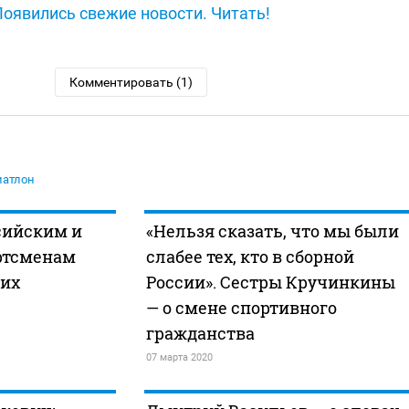
Появились свежие новости. Читать!
Комментировать (1)
иатлон
сийским и
«Нельзя сказать, что мы были
ртсменам
слабее тех, кто в сборной
оих
России». Сестры Кручинкины
— о смене спортивного
гражданства
07 марта 2020