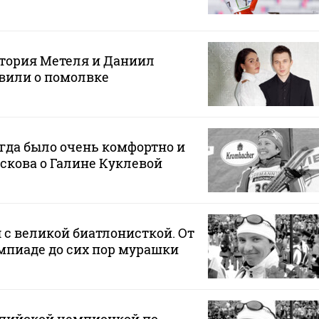
тория Метеля и Даниил
вили о помолвке
егда было очень комфортно и
оскова о Галине Куклевой
 с великой биатлонисткой. От
мпиаде до сих пор мурашки