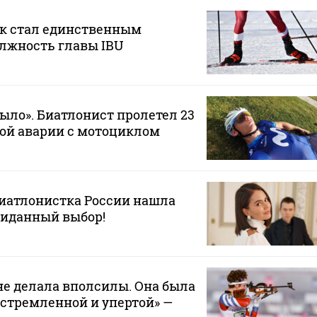
к стал единственным
лжность главы IBU
ыло». Биатлонист пролетел 23
ой аварии с мотоциклом
биатлонистка России нашла
жиданный выбор!
не делала вполсилы. Она была
стремленной и упертой» —