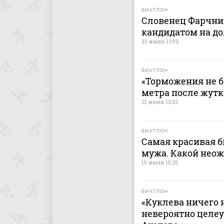
БИАТЛОН
Словенец Фарчни
кандидатом на до
23 июля 13:59
БИАТЛОН
«Торможения не б
метра после жутк
21 июля 13:52
БИАТЛОН
Самая красивая 
мужа. Какой нео
15 июля 15:25
БИАТЛОН
«Куклева ничего 
невероятно целеу