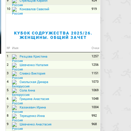
9
924
Стрельцов Кирилл
10
919
Коновалов Савелий
КУБОК СОДРУЖЕСТВА 2025/26.
ЖЕНЩИНЫ. ОБЩИЙ ЗАЧЕТ
№
Имя
Очки
1
1257
Резцова Кристина
2
1256
Шевченко Наталия
3
1151
Сливко Виктория
4
1073
Смольская Динара
5
1069
Сола Анна
6
1048
Гришина Анастасия
7
1004
Казакевич Ирина
8
992
Терещенко Инна
9
968
Шевченко Анастасия