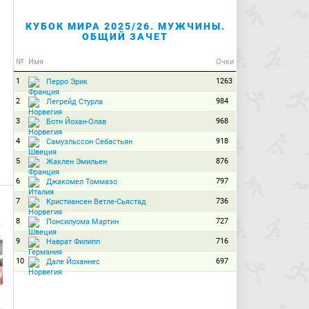
КУБОК МИРА 2025/26. МУЖЧИНЫ.
ОБЩИЙ ЗАЧЕТ
№
Имя
Очки
1
1263
Перро Эрик
2
984
Легрейд Стурла
3
968
Ботн Йохан-Олав
4
918
Самуэльссон Себастьян
5
876
Жаклен Эмильен
6
797
Джакомел Томмазо
7
736
Кристиансен Ветле-Сьястад
8
727
Понсилуома Мартин
9
716
Наврат Филипп
10
697
Дале Йоханнес