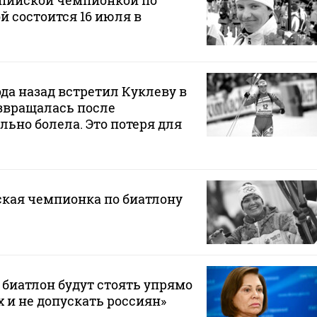
пийской чемпионкой по
й состоится 16 июля в
ода назад встретил Куклеву в
озвращалась после
льно болела. Это потеря для
кая чемпионка по биатлону
 биатлон будут стоять упрямо
х и не допускать россиян»