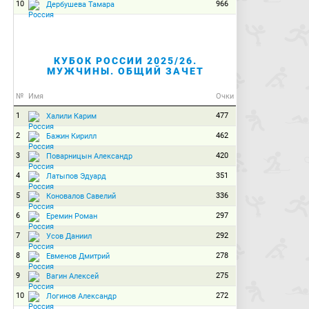
10
966
Дербушева Тамара
КУБОК РОССИИ 2025/26.
МУЖЧИНЫ. ОБЩИЙ ЗАЧЕТ
№
Имя
Очки
1
477
Халили Карим
2
462
Бажин Кирилл
3
420
Поварницын Александр
4
351
Латыпов Эдуард
5
336
Коновалов Савелий
6
297
Еремин Роман
7
292
Усов Даниил
8
278
Евменов Дмитрий
9
275
Вагин Алексей
10
272
Логинов Александр