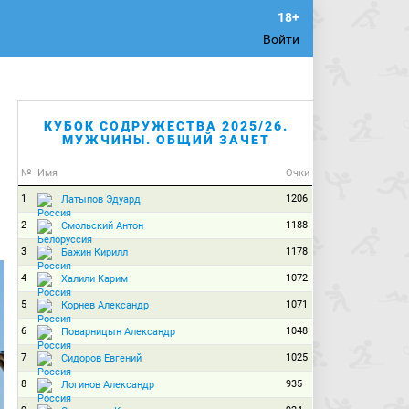
Войти
КУБОК СОДРУЖЕСТВА 2025/26.
МУЖЧИНЫ. ОБЩИЙ ЗАЧЕТ
№
Имя
Очки
1
1206
Латыпов Эдуард
2
1188
Смольский Антон
3
1178
Бажин Кирилл
4
1072
Халили Карим
5
1071
Корнев Александр
6
1048
Поварницын Александр
7
1025
Сидоров Евгений
8
935
Логинов Александр