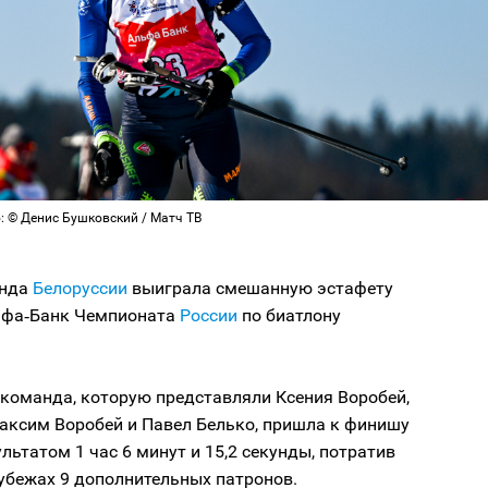
: © Денис Бушковский / Матч ТВ
анда
Белоруссии
выиграла смешанную эстафету
ьфа‑Банк Чемпионата
России
по биатлону
 команда, которую представляли Ксения Воробей,
Максим Воробей и Павел Белько, пришла к финишу
ультатом 1 час 6 минут и 15,2 секунды, потратив
убежах 9 дополнительных патронов.