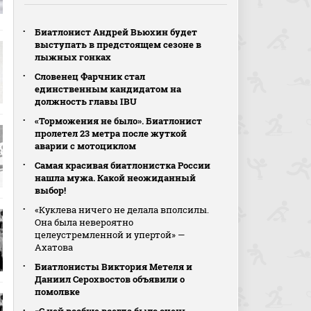
Биатлонист Андрей Вьюхин будет
выступать в предстоящем сезоне в
лыжных гонках
Словенец Фарчник стал
единственным кандидатом на
должность главы IBU
«Торможения не было». Биатлонист
пролетел 23 метра после жуткой
аварии с мотоциклом
Самая красивая биатлонистка России
нашла мужа. Какой неожиданный
выбор!
«Куклева ничего не делала вполсилы.
Она была невероятно
целеустремленной и упертой» —
Ахатова
Биатлонисты Виктория Метеля и
Даниил Серохвостов объявили о
помолвке