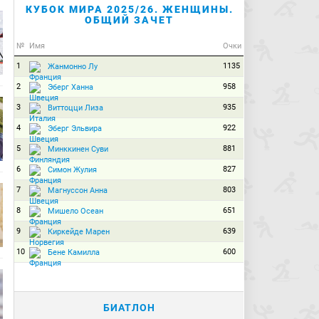
КУБОК МИРА 2025/26. ЖЕНЩИНЫ.
ОБЩИЙ ЗАЧЕТ
№
Имя
Очки
1
1135
Жанмонно Лу
2
958
Эберг Ханна
3
935
Виттоцци Лиза
4
922
Эберг Эльвира
5
881
Минккинен Суви
6
827
Симон Жулия
7
803
Магнуссон Анна
8
651
Мишело Осеан
9
639
Киркейде Марен
10
600
Бене Камилла
БИАТЛОН