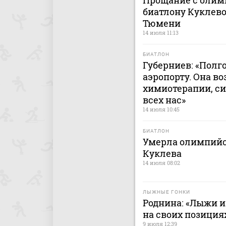
Прощание с олим
биатлону Куклево
Тюмени
14 июля 11:13
БИАТЛОН
Губерниев: «Полг
аэропорту. Она в
химиотерапии, си
всех нас»
14 июля 10:45
БИАТЛОН
Умерла олимпийс
Куклева
14 июля 08:02
ЛЫЖНЫЕ ГОНКИ
Роднина: «Лыжи и
на своих позиция
9 июля 12:39