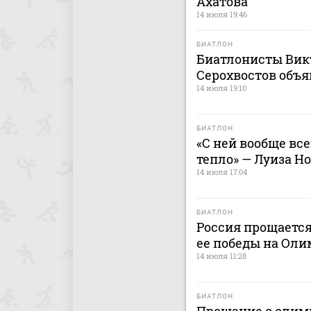
Ахатова
14 июля 19:46
БИАТЛОН
Биатлонисты Вик
Серохвостов объя
14 июля 19:10
БИАТЛОН
«С ней вообще вс
тепло» — Луиза Н
14 июля 17:04
БИАТЛОН
Россия прощается
ее победы на Оли
14 июля 11:28
БИАТЛОН