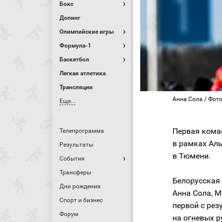
Бокс
Допинг
Олимпийские игры
Формула-1
Баскетбол
Легкая атлетика
Трансляции
Анна Сола / Фото
Еще...
Первая ком
Телепрограмма
в рамках Ал
Результаты
в Тюмени.
События
Трансферы
Белорусская
Дни рождения
Анна Сола, 
Спорт и бизнес
первой с рез
Форум
на огневых р