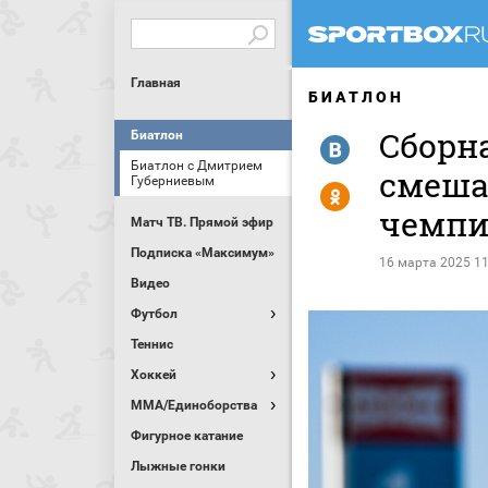
Главная
БИАТЛОН
Сборн
Биатлон
R
Биатлон с Дмитрием
смеша
Губерниевым
Y
чемпи
Матч ТВ. Прямой эфир
Подписка «Максимум»
16 марта 2025 11
Видео
Футбол
Теннис
Хоккей
MMA/Единоборства
Фигурное катание
Лыжные гонки