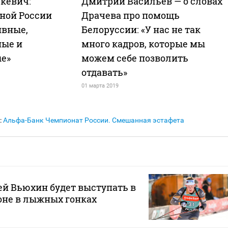
кевич:
Дмитрий Васильев — о словах
ной России
Драчева про помощь
ивные,
Белоруссии: «У нас не так
ные и
много кадров, которые мы
е»
можем себе позволить
отдавать»
01 марта 2019
:
Альфа-Банк Чемпионат России. Смешанная эстафета
й Вьюхин будет выступать в
оне в лыжных гонках