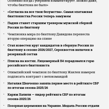
Особенно когда Губерниев комментирует. Можно даже,
чтобы биатлона не было»
«Согласна на все твои безумства». Самая эпатажная
биатлонистка России теперь замужем
Падин станет старшим тренером мужской сборной
России по биатлону
Чемпионка мира по биатлону Давидова перенесла
вторую операцию на спине
Стал известен круг кандидатов в сборную России по
биатлону в сезоне‑2026/2027, Серохвостов включен в
резервный состав
Пляска на костях. Лицемерный Бё порадовался горю
российского биатлониста
Олимпийский чемпион по биатлону Жаклен намерен
подписать контракт с велокомандой
Наталия Шевченко заняла первое место в рейтинге СБР
по итогам сезона‑2025/26
Карим Халили — лидер рейтинга СБР по итогам
сезона‑2025/26
Позорная церемония на Украине. Медаль России отдали