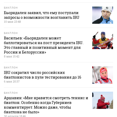
БИАТЛОН
Бьорндален заявил, что ему поступали
запросы о возможности возглавить IBU
10 мая 23:48
БИАТЛОН
Васильев: «Бьорндален может
баллотироваться на пост президента IBU.
Это главный и позитивный момент для
России и Белоруссии»
8 мая 15:42
БИАТЛОН
IBU сократил число российских
биатлонистов в пуле тестирования до 16
6 мая 20:37
БИАТЛОН
Аршавин: «Мне нравится смотреть теннис и
биатлон. Особенно когда Губерниев
комментирует. Можно даже, чтобы
биатлона не было»
30 апреля 18:46