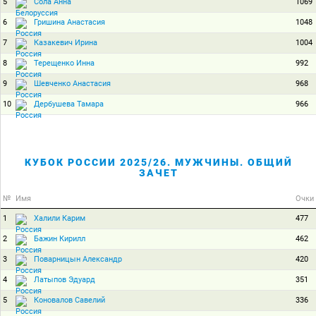
5
1069
Сола Анна
6
1048
Гришина Анастасия
7
1004
Казакевич Ирина
8
992
Терещенко Инна
9
968
Шевченко Анастасия
10
966
Дербушева Тамара
КУБОК РОССИИ 2025/26. МУЖЧИНЫ. ОБЩИЙ
ЗАЧЕТ
№
Имя
Очки
1
477
Халили Карим
2
462
Бажин Кирилл
3
420
Поварницын Александр
4
351
Латыпов Эдуард
5
336
Коновалов Савелий