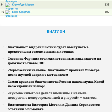
9
639
Киркейде Марен
10
600
Бене Камилла
БИАТЛОН
Биатлонист Андрей Вьюхин будет выступать в
предстоящем сезоне в лыжных гонках
Словенец Фарчник стал единственным кандидатом на
должность главы IBU
«Торможения не было». Биатлонист пролетел 23 метра
после жуткой аварии с мотоциклом
Самая красивая биатлонистка России нашла мужа. Какой
неожиданный выбор!
«Куклева ничего не делала вполсилы. Она была
невероятно целеустремленной и упертой» — Ахатова
Биатлонисты Виктория Метеля и Даниил Серохвостов
объявили о помолвке