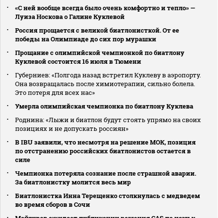
«С ней вообще всегда было очень комфортно и тепло» —
Луиза Носкова о Галине Куклевой
Россия прощается с великой биатлонисткой. От ее
победы на Олимпиаде до сих пор мурашки
Прощание с олимпийской чемпионкой по биатлону
Куклевой состоится 16 июля в Тюмени
Губерниев: «Полгода назад встретил Куклеву в аэропорту.
Она возвращалась после химиотерапии, сильно болела.
Это потеря для всех нас»
Умерла олимпийская чемпионка по биатлону Куклева
Роднина: «Лыжи и биатлон будут стоять упрямо на своих
позициях и не допускать россиян»
В IBU заявили, что несмотря на решение МОК, позиция
по отстранению российских биатлонистов остается в
силе
Чемпионка потеряла сознание после страшной аварии.
За биатлонистку молится весь мир
Биатлонистка Инна Терещенко столкнулась с медведем
во время сборов в Сочи
Майгуров ожидает публикации решения CAS по иску к