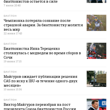
биатлонистов остается в силе
7 июля 20:40
БИАТЛОН
Чемпионка потеряла сознание после
страшной аварии. За биатлонистку молится
весь мир
22 июня 17:43
БИАТЛОН
Биатлонистка Инна Терещенко
столкнулась с медведем во время сборов в
Сочи
19 июня 17:15
БИАТЛОН
Майгуров ожидает публикации решения
CAS по иску к IBU «в течение одного‑двух
месяцев»
10 июня 15:56
БИАТЛОН
Виктор Майгуров переизбран на пост
президента Союза биатлонистов России