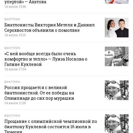
упертой» — Ахатова
14 июля 19:46
БИАТЛОН
Биатлонисты Виктория Метеля и Даниил
Серохвостов объявили о помолвке
14 июля 19:10
БИАТЛОН
«С ней вообще всегда было очень
комфортно и тепло» — Луиза Носкова о
Галине Куклевой
14 июля 17:04
БИАТЛОН
Россия прощается с великой
биатлонисткой. От ее победы на
Олимпиаде до сих пор мурашки
14 июля 11:28
БИАТЛОН
Прощание с олимпийской чемпионкой по
биатлону Куклевой состоится 16 июля в
Тюмени