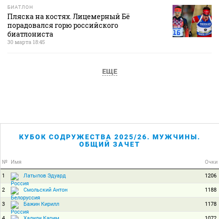
БИАТЛОН
Пляска на костях. Лицемерный Бё
порадовался горю российского
биатлониста
30 марта 18:45
ЕЩЕ
КУБОК СОДРУЖЕСТВА 2025/26. МУЖЧИНЫ.
ОБЩИЙ ЗАЧЕТ
№
Имя
Очки
1
1206
Латыпов Эдуард
2
1188
Смольский Антон
3
1178
Бажин Кирилл
4
1072
Халили Карим