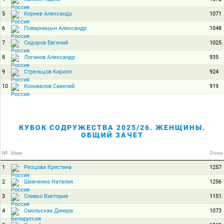
5
1071
Корнев Александр
6
1048
Поварницын Александр
7
1025
Сидоров Евгений
8
935
Логинов Александр
9
924
Стрельцов Кирилл
10
919
Коновалов Савелий
КУБОК СОДРУЖЕСТВА 2025/26. ЖЕНЩИНЫ.
ОБЩИЙ ЗАЧЕТ
№
Имя
Очки
1
1257
Резцова Кристина
2
1256
Шевченко Наталия
3
1151
Сливко Виктория
4
1073
Смольская Динара