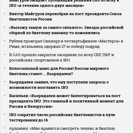
IBU «в течение одного‑двух месяцев»
Виктор Майгуров переизбран на пост президента Союза
биатлонистов России
«Выхожу замуж за самого сильного». Звезды российской
сборной по биатлону наконец-то поженились
Рублев проиграл Синнеру в четвертьфинале «Мастерса» в
Риме, итальянец одержал 27‑ю победу подряд
В CAS прошло закрытое заседание по иску СБР, ПКР и
российских спортсменов к IBU
Колоссальный шанс для России! Боссом мирового
биатлона станет… Бьорндален?
Бьорндален заявил, что ему поступали запросы о
возможности возглавить IBU
Васильев: «Бьорндален может баллотироваться на пост
президента IBU. Это главный и позитивный момент для
России и Белоруссии»
IBU сократил число российских биатлонистов в пуле
тестирования до 16
Аршавин: «Мне нравится смотреть теннис и биатлон.