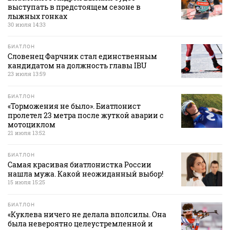
выступать в предстоящем сезоне в
лыжных гонках
30 июля 14:33
БИАТЛОН
Словенец Фарчник стал единственным
кандидатом на должность главы IBU
23 июля 13:59
БИАТЛОН
«Торможения не было». Биатлонист
пролетел 23 метра после жуткой аварии с
мотоциклом
21 июля 13:52
БИАТЛОН
Самая красивая биатлонистка России
нашла мужа. Какой неожиданный выбор!
15 июля 15:25
БИАТЛОН
«Куклева ничего не делала вполсилы. Она
была невероятно целеустремленной и