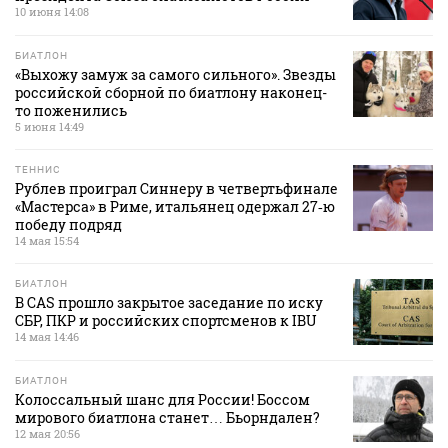
10 июня 14:08
БИАТЛОН
«Выхожу замуж за самого сильного». Звезды
российской сборной по биатлону наконец-
то поженились
5 июня 14:49
ТЕННИС
Рублев проиграл Синнеру в четвертьфинале
«Мастерса» в Риме, итальянец одержал 27‑ю
победу подряд
14 мая 15:54
БИАТЛОН
В CAS прошло закрытое заседание по иску
СБР, ПКР и российских спортсменов к IBU
14 мая 14:46
БИАТЛОН
Колоссальный шанс для России! Боссом
мирового биатлона станет… Бьорндален?
12 мая 20:56