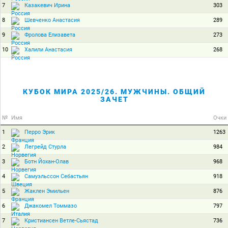
7
303
Казакевич Ирина
8
289
Шевченко Анастасия
9
273
Фролова Елизавета
10
268
Халили Анастасия
КУБОК МИРА 2025/26. МУЖЧИНЫ. ОБЩИЙ
ЗАЧЕТ
№
Имя
Очки
1
1263
Перро Эрик
2
984
Легрейд Стурла
3
968
Ботн Йохан-Олав
4
918
Самуэльссон Себастьян
5
876
Жаклен Эмильен
6
797
Джакомел Томмазо
7
736
Кристиансен Ветле-Сьястад