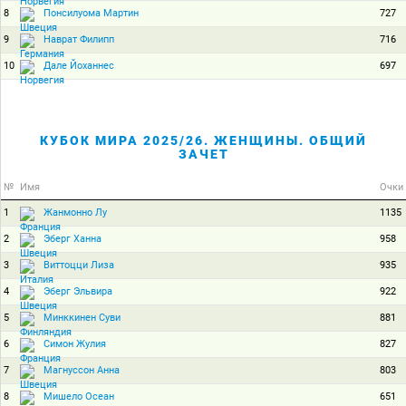
8
727
Понсилуома Мартин
9
716
Наврат Филипп
10
697
Дале Йоханнес
КУБОК МИРА 2025/26. ЖЕНЩИНЫ. ОБЩИЙ
ЗАЧЕТ
№
Имя
Очки
1
1135
Жанмонно Лу
2
958
Эберг Ханна
3
935
Виттоцци Лиза
4
922
Эберг Эльвира
5
881
Минккинен Суви
6
827
Симон Жулия
7
803
Магнуссон Анна
8
651
Мишело Осеан