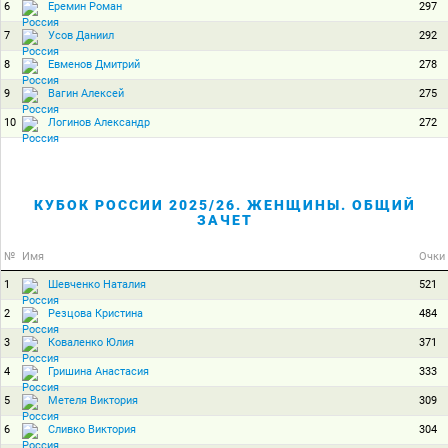
6
297
Еремин Роман
7
292
Усов Даниил
8
278
Евменов Дмитрий
9
275
Вагин Алексей
10
272
Логинов Александр
КУБОК РОССИИ 2025/26. ЖЕНЩИНЫ. ОБЩИЙ
ЗАЧЕТ
№
Имя
Очки
1
521
Шевченко Наталия
2
484
Резцова Кристина
3
371
Коваленко Юлия
4
333
Гришина Анастасия
5
309
Метеля Виктория
6
304
Сливко Виктория