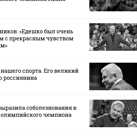
ников: «Едешко был очень
м с прекрасным чувством
ым»
 нашего спорта. Его великий
о россиянина
выразила соболезнования в
ю олимпийского чемпиона