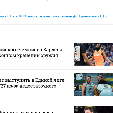
лига ВТБ
:
УНИКС вышел в полуфинал плей‑офф Единой лиги ВТБ
ийского чемпиона Хардена
аконном хранении оружия
ет выступить в Единой лиге
/27 из‑за недостаточного
ончича отозвала иск о