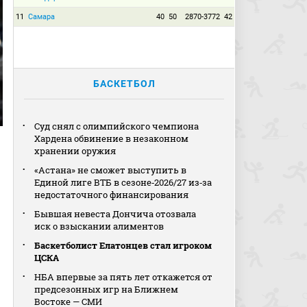
11
Самара
40
50
2870-3772
42
БАСКЕТБОЛ
Суд снял с олимпийского чемпиона
Хардена обвинение в незаконном
хранении оружия
«Астана» не сможет выступить в
Единой лиге ВТБ в сезоне‑2026/27 из‑за
недостаточного финансирования
Бывшая невеста Дончича отозвала
иск о взыскании алиментов
Баскетболист Елатонцев стал игроком
ЦСКА
НБА впервые за пять лет откажется от
предсезонных игр на Ближнем
Востоке — СМИ