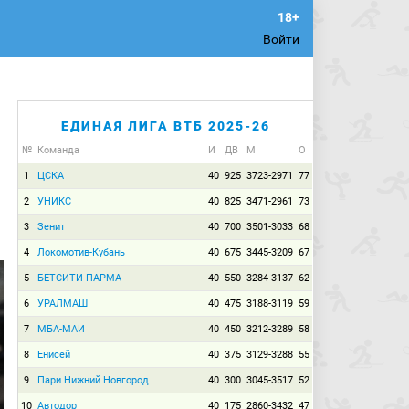
Войти
ЕДИНАЯ ЛИГА ВТБ 2025-26
№
Команда
И
ДВ
М
О
1
ЦСКА
40
925
3723-2971
77
2
УНИКС
40
825
3471-2961
73
3
Зенит
40
700
3501-3033
68
4
Локомотив-Кубань
40
675
3445-3209
67
5
БЕТСИТИ ПАРМА
40
550
3284-3137
62
6
УРАЛМАШ
40
475
3188-3119
59
7
МБА-МАИ
40
450
3212-3289
58
8
Енисей
40
375
3129-3288
55
9
Пари Нижний Новгород
40
300
3045-3517
52
10
Автодор
40
175
2860-3432
47