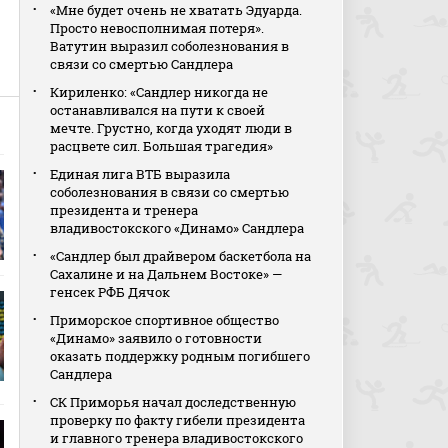
«Мне будет очень не хватать Эдуарда.
Просто невосполнимая потеря».
Ватутин выразил соболезнования в
связи со смертью Сандлера
Кириленко: «Сандлер никогда не
останавливался на пути к своей
мечте. Грустно, когда уходят люди в
расцвете сил. Большая трагедия»
Единая лига ВТБ выразила
соболезнования в связи со смертью
президента и тренера
владивостокского «Динамо» Сандлера
«Сандлер был драйвером баскетбола на
Сахалине и на Дальнем Востоке» —
генсек РФБ Дячок
Приморское спортивное общество
«Динамо» заявило о готовности
оказать поддержку родным погибшего
Сандлера
СК Приморья начал доследственную
проверку по факту гибели президента
и главного тренера владивостокского