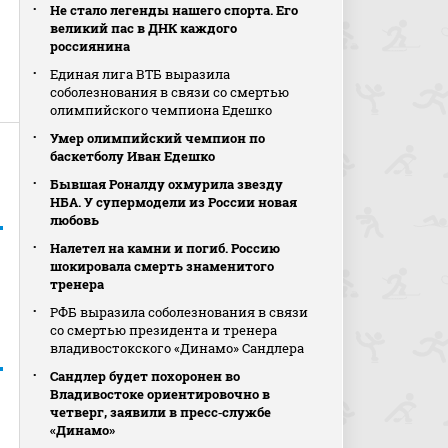
Не стало легенды нашего спорта. Его
великий пас в ДНК каждого
россиянина
Единая лига ВТБ выразила
соболезнования в связи со смертью
олимпийского чемпиона Едешко
Умер олимпийский чемпион по
баскетболу Иван Едешко
Бывшая Роналду охмурила звезду
НБА. У супермодели из России новая
любовь
Налетел на камни и погиб. Россию
шокировала смерть знаменитого
тренера
РФБ выразила соболезнования в связи
со смертью президента и тренера
владивостокского «Динамо» Сандлера
Сандлер будет похоронен во
Владивостоке ориентировочно в
четверг, заявили в пресс‑службе
«Динамо»