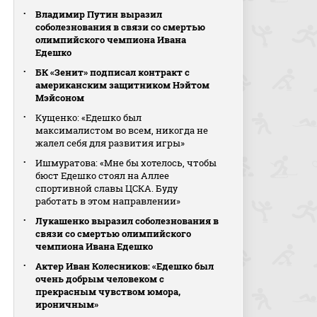
Владимир Путин выразил
соболезнования в связи со смертью
олимпийского чемпиона Ивана
Едешко
БК «Зенит» подписал контракт с
американским защитником Нэйтом
Мэйсоном
Кущенко: «Едешко был
максималистом во всем, никогда не
жалел себя для развития игры»
Ишмуратова: «Мне бы хотелось, чтобы
бюст Едешко стоял на Аллее
спортивной славы ЦСКА. Буду
работать в этом направлении»
Лукашенко выразил соболезнования в
связи со смертью олимпийского
чемпиона Ивана Едешко
Актер Иван Колесников: «Едешко был
очень добрым человеком с
прекрасным чувством юмора,
ироничным»