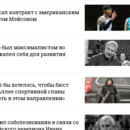
сал контракт с американским
том Мэйсоном
о был максималистом во
 жалел себя для развития
 бы хотелось, чтобы бюст
Аллее спортивной славы
ать в этом направлении»
л соболезнования в связи со
ского чемпиона Ивана