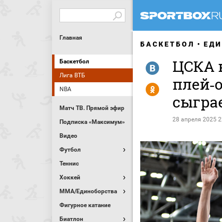
Главная
БАСКЕТБОЛ
ЕДИ
ЦСКА 
Баскетбол
R
Лига ВТБ
плей‑о
Y
NBA
сыгра
Матч ТВ. Прямой эфир
28 апреля 2025 2
Подписка «Максимум»
Видео
Футбол
Теннис
Хоккей
MMA/Единоборства
Фигурное катание
Биатлон