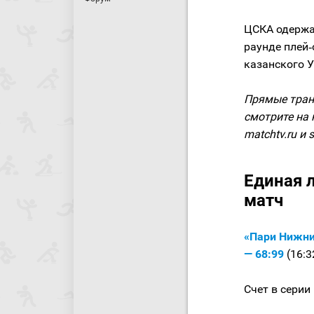
ЦСКА одержа
раунде плей
казанского 
Прямые тран
смотрите на 
matchtv.ru и s
Единая л
матч
«Пари Нижни
— 68:99
(16:3
Счет в серии 