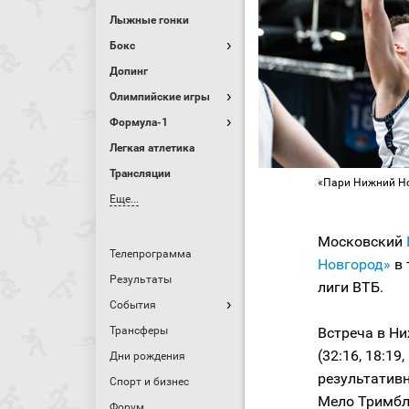
Лыжные гонки
Бокс
Допинг
Олимпийские игры
Формула-1
Легкая атлетика
Трансляции
«Пари Нижний Но
Еще...
Московский
Телепрограмма
Новгород»
в
Результаты
лиги ВТБ.
События
Трансферы
Встреча в Ни
(32:16, 18:19
Дни рождения
результатив
Спорт и бизнес
Мело Тримбл
Форум