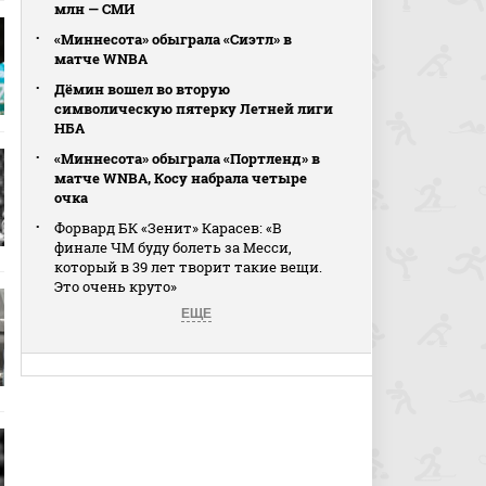
млн — СМИ
«Миннесота» обыграла «Сиэтл» в
матче WNBA
Дёмин вошел во вторую
символическую пятерку Летней лиги
НБА
«Миннесота» обыграла «Портленд» в
матче WNBA, Косу набрала четыре
очка
Форвард БК «Зенит» Карасев: «В
финале ЧМ буду болеть за Месси,
который в 39 лет творит такие вещи.
Это очень круто»
ЕЩЕ