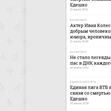
Едешко
31 июля 08:31
БАСКЕТБОЛ
Актер Иван Колес
добрым человеко
юмора, ироничн
31 июля 00:49
БАСКЕТБОЛ
Не стало легенды
пас в ДНК каждог
30 июля 23:52
ЕДИНАЯ ЛИГА ВТБ
Единая лига ВТБ 
связи со смерть
Едешко
30 июля 20:38