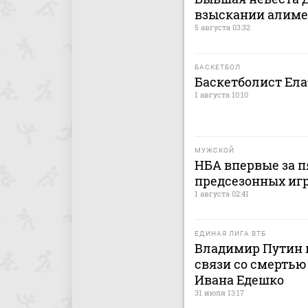
взыскании алиме
5 августа 03:32
БАСКЕТБОЛ
Баскетболист Ел
1 августа 10:10
МУЖСКОЙ
НБА впервые за п
предсезонных иг
1 августа 02:41
ЕДИНАЯ ЛИГА ВТБ
Владимир Путин 
связи со смерть
Ивана Едешко
31 июля 13:17