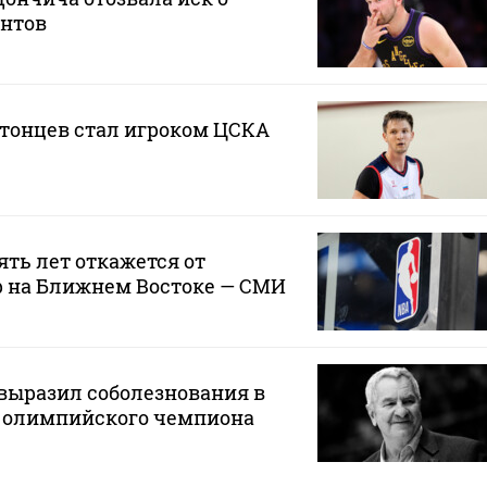
нтов
атонцев стал игроком ЦСКА
ять лет откажется от
р на Ближнем Востоке — СМИ
выразил соболезнования в
ю олимпийского чемпиона