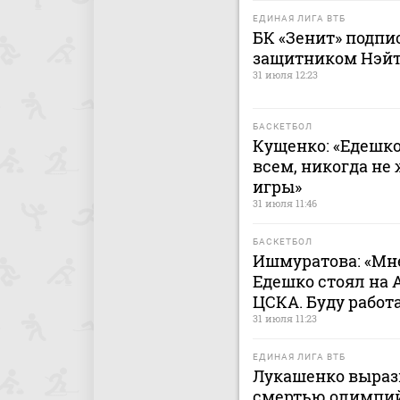
ЕДИНАЯ ЛИГА ВТБ
БК «Зенит» подпи
защитником Нэй
31 июля 12:23
БАСКЕТБОЛ
Кущенко: «Едешк
всем, никогда не
игры»
31 июля 11:46
БАСКЕТБОЛ
Ишмуратова: «Мне
Едешко стоял на 
ЦСКА. Буду работ
31 июля 11:23
ЕДИНАЯ ЛИГА ВТБ
Лукашенко вырази
смертью олимпий