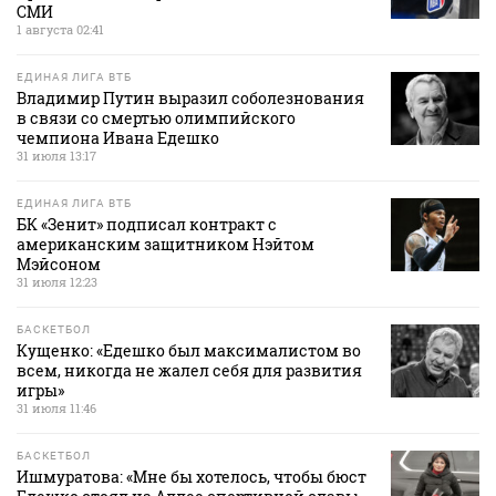
СМИ
1 августа 02:41
ЕДИНАЯ ЛИГА ВТБ
Владимир Путин выразил соболезнования
в связи со смертью олимпийского
чемпиона Ивана Едешко
31 июля 13:17
ЕДИНАЯ ЛИГА ВТБ
БК «Зенит» подписал контракт с
американским защитником Нэйтом
Мэйсоном
31 июля 12:23
БАСКЕТБОЛ
Кущенко: «Едешко был максималистом во
всем, никогда не жалел себя для развития
игры»
31 июля 11:46
БАСКЕТБОЛ
Ишмуратова: «Мне бы хотелось, чтобы бюст