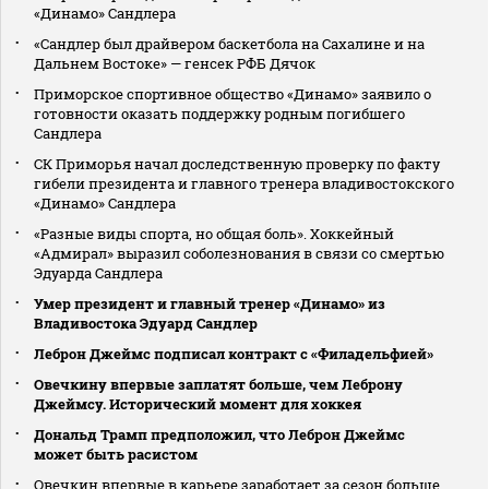
«Динамо» Сандлера
«Сандлер был драйвером баскетбола на Сахалине и на
Дальнем Востоке» — генсек РФБ Дячок
Приморское спортивное общество «Динамо» заявило о
готовности оказать поддержку родным погибшего
Сандлера
СК Приморья начал доследственную проверку по факту
гибели президента и главного тренера владивостокского
«Динамо» Сандлера
«Разные виды спорта, но общая боль». Хоккейный
«Адмирал» выразил соболезнования в связи со смертью
Эдуарда Сандлера
Умер президент и главный тренер «Динамо» из
Владивостока Эдуард Сандлер
Леброн Джеймс подписал контракт с «Филадельфией»
Овечкину впервые заплатят больше, чем Леброну
Джеймсу. Исторический момент для хоккея
Дональд Трамп предположил, что Леброн Джеймс
может быть расистом
Овечкин впервые в карьере заработает за сезон больше,