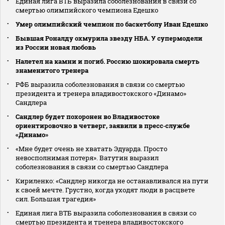
Единая лига ВТБ выразила соболезнования в связи со
смертью олимпийского чемпиона Едешко
Умер олимпийский чемпион по баскетболу Иван Едешко
Бывшая Роналду охмурила звезду НБА. У супермодели
из России новая любовь
Налетел на камни и погиб. Россию шокировала смерть
знаменитого тренера
РФБ выразила соболезнования в связи со смертью
президента и тренера владивостокского «Динамо»
Сандлера
Сандлер будет похоронен во Владивостоке
ориентировочно в четверг, заявили в пресс‑службе
«Динамо»
«Мне будет очень не хватать Эдуарда. Просто
невосполнимая потеря». Ватутин выразил
соболезнования в связи со смертью Сандлера
Кириленко: «Сандлер никогда не останавливался на пути
к своей мечте. Грустно, когда уходят люди в расцвете
сил. Большая трагедия»
Единая лига ВТБ выразила соболезнования в связи со
смертью президента и тренера владивостокского