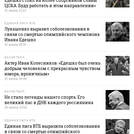
Едешко стоял на Аллее спортивной славы
ЦСКА. Буду работать в этом направлении»
31 июля 11:23
ЕДИНАЯ ЛИГА ВТБ
Лукашенко выразил соболезнования в
связи со смертью олимпийского чемпиона
Ивана Едешко
31 июля 08:31
БАСКЕТБОЛ
Актер Иван Колесников: «Едешко был очень
добрым человеком с прекрасным чувством
юмора, ироничным»
31 июля 00:49
БАСКЕТБОЛ
Не стало легенды нашего спорта. Его
великий пас в ДНК каждого россиянина
30 июля 23:52
ЕДИНАЯ ЛИГА ВТБ
Единая лига ВТБ выразила соболезнования
в связи со смертью олимпийского