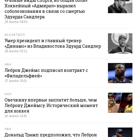
«Разные виды спорта, но общая боль».
Хоккейный «Адмирал» выразил
соболезнования в связи со смертью
Эдуарда Сандлера
28 июля 04:56
БАСКЕТБОЛ
Умер президент и главный тренер
«Динамо» из Владивостока Эдуард Сандлер
28 июля 03:12
НБА
Леброн Джеймс подписал контракт с
«Филадельфией»
27 июля 18:01
НХЛ
Овечкину впервые заплатят больше, чем
Леброну Джеймсу. Исторический момент
для хоккея
26 июля 14:41
НБА
Дональд Трамп предположил, что Леброн