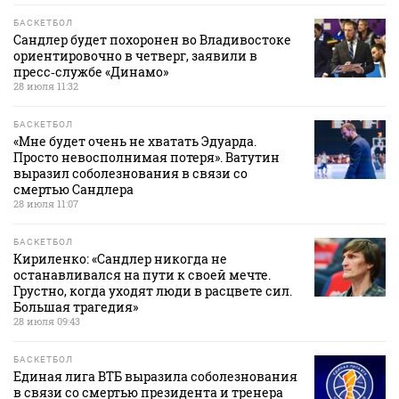
БАСКЕТБОЛ
Сандлер будет похоронен во Владивостоке
ориентировочно в четверг, заявили в
пресс‑службе «Динамо»
28 июля 11:32
БАСКЕТБОЛ
«Мне будет очень не хватать Эдуарда.
Просто невосполнимая потеря». Ватутин
выразил соболезнования в связи со
смертью Сандлера
28 июля 11:07
БАСКЕТБОЛ
Кириленко: «Сандлер никогда не
останавливался на пути к своей мечте.
Грустно, когда уходят люди в расцвете сил.
Большая трагедия»
28 июля 09:43
БАСКЕТБОЛ
Единая лига ВТБ выразила соболезнования
в связи со смертью президента и тренера