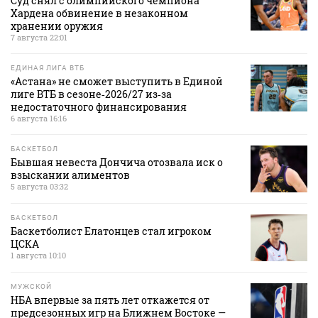
Суд снял с олимпийского чемпиона
Хардена обвинение в незаконном
хранении оружия
7 августа 22:01
ЕДИНАЯ ЛИГА ВТБ
«Астана» не сможет выступить в Единой
лиге ВТБ в сезоне‑2026/27 из‑за
недостаточного финансирования
6 августа 16:16
БАСКЕТБОЛ
Бывшая невеста Дончича отозвала иск о
взыскании алиментов
5 августа 03:32
БАСКЕТБОЛ
Баскетболист Елатонцев стал игроком
ЦСКА
1 августа 10:10
МУЖСКОЙ
НБА впервые за пять лет откажется от
предсезонных игр на Ближнем Востоке —