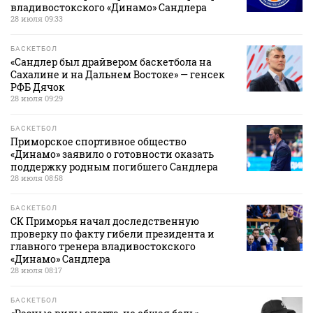
владивостокского «Динамо» Сандлера
28 июля 09:33
БАСКЕТБОЛ
«Сандлер был драйвером баскетбола на
Сахалине и на Дальнем Востоке» — генсек
РФБ Дячок
28 июля 09:29
БАСКЕТБОЛ
Приморское спортивное общество
«Динамо» заявило о готовности оказать
поддержку родным погибшего Сандлера
28 июля 08:58
БАСКЕТБОЛ
СК Приморья начал доследственную
проверку по факту гибели президента и
главного тренера владивостокского
«Динамо» Сандлера
28 июля 08:17
БАСКЕТБОЛ