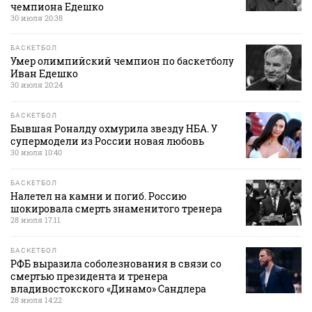
чемпиона Едешко
30 июля 20:38
БАСКЕТБОЛ
Умер олимпийский чемпион по баскетболу
Иван Едешко
30 июля 20:24
БАСКЕТБОЛ
Бывшая Роналду охмурила звезду НБА. У
супермодели из России новая любовь
30 июля 10:40
БАСКЕТБОЛ
Налетел на камни и погиб. Россию
шокировала смерть знаменитого тренера
28 июля 17:11
БАСКЕТБОЛ
РФБ выразила соболезнования в связи со
смертью президента и тренера
владивостокского «Динамо» Сандлера
28 июля 14:22