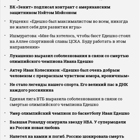
БК «Зенит» подписал контракт с американским
защитником Нэйтом Мэйсоном
Кущенко: «Едешко был максималистом во всем, никогда
не жалел себя для развития игры»
Ишмуратова: «Мне бы хотелось, чтобы бюст Едешко стоял
на Аллее спортивной славы ЦСКА. Буду работать в этом
направлении»
Лукашенко выразил соболезнования в связи со смертью
олимпийского чемпиона Ивана Едешко
Актер Иван Колесников: «Едешко был очень добрым
человеком с прекрасным чувством юмора, ироничным»
Не стало легенды нашего спорта. Его великий пас в ДНК
каждого россиянина
Единая лига ВТБ выразила соболезнования в связи со
смертью олимпийского чемпиона Едешко
Умер олимпийский чемпион по баскетболу Иван Едешко
Бывшая Роналду охмурила звезду НБА. У супермодели
из России новая любовь
Налетел на камни и погиб. Россию шокировала смерть