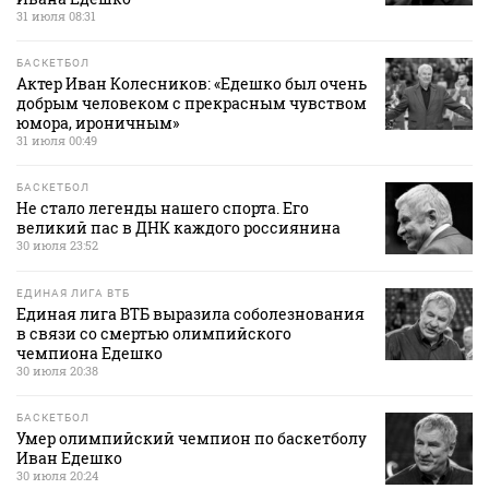
31 июля 08:31
БАСКЕТБОЛ
Актер Иван Колесников: «Едешко был очень
добрым человеком с прекрасным чувством
юмора, ироничным»
31 июля 00:49
БАСКЕТБОЛ
Не стало легенды нашего спорта. Его
великий пас в ДНК каждого россиянина
30 июля 23:52
ЕДИНАЯ ЛИГА ВТБ
Единая лига ВТБ выразила соболезнования
в связи со смертью олимпийского
чемпиона Едешко
30 июля 20:38
БАСКЕТБОЛ
Умер олимпийский чемпион по баскетболу
Иван Едешко
30 июля 20:24