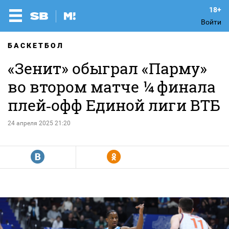
Войти
БАСКЕТБОЛ
«Зенит» обыграл «Парму»
во втором матче ¼ финала
плей‑офф Единой лиги ВТБ
24 апреля 2025 21:20
R
Y