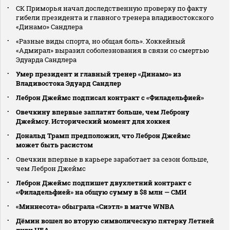
СК Приморья начал доследственную проверку по факту
гибели президента и главного тренера владивостокского
«Динамо» Сандлера
«Разные виды спорта, но общая боль». Хоккейный
«Адмирал» выразил соболезнования в связи со смертью
Эдуарда Сандлера
Умер президент и главный тренер «Динамо» из
Владивостока Эдуард Сандлер
Леброн Джеймс подписал контракт с «Филадельфией»
Овечкину впервые заплатят больше, чем Леброну
Джеймсу. Исторический момент для хоккея
Дональд Трамп предположил, что Леброн Джеймс
может быть расистом
Овечкин впервые в карьере заработает за сезон больше,
чем Леброн Джеймс
Леброн Джеймс подпишет двухлетний контракт с
«Филадельфией» на общую сумму в $8 млн — СМИ
«Миннесота» обыграла «Сиэтл» в матче WNBA
Дёмин вошел во вторую символическую пятерку Летней