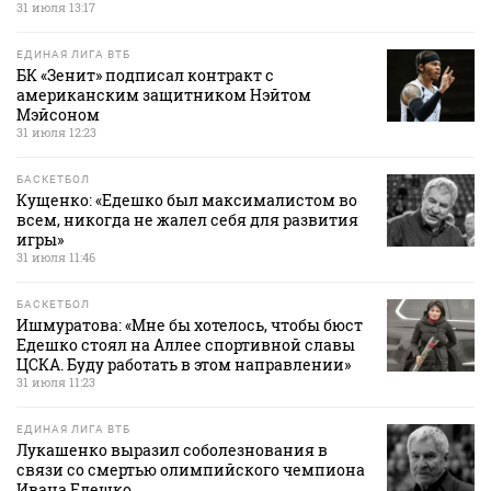
31 июля 13:17
ЕДИНАЯ ЛИГА ВТБ
БК «Зенит» подписал контракт с
американским защитником Нэйтом
Мэйсоном
31 июля 12:23
БАСКЕТБОЛ
Кущенко: «Едешко был максималистом во
всем, никогда не жалел себя для развития
игры»
31 июля 11:46
БАСКЕТБОЛ
Ишмуратова: «Мне бы хотелось, чтобы бюст
Едешко стоял на Аллее спортивной славы
ЦСКА. Буду работать в этом направлении»
31 июля 11:23
ЕДИНАЯ ЛИГА ВТБ
Лукашенко выразил соболезнования в
связи со смертью олимпийского чемпиона
Ивана Едешко