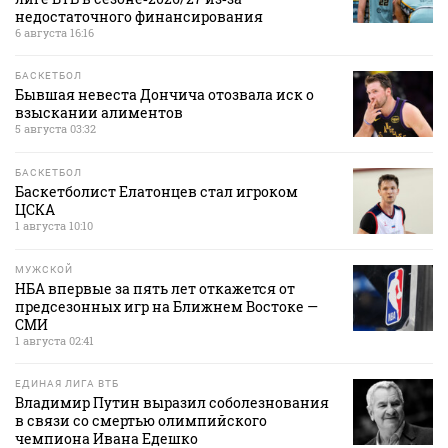
недостаточного финансирования
6 августа 16:16
БАСКЕТБОЛ
Бывшая невеста Дончича отозвала иск о
взыскании алиментов
5 августа 03:32
БАСКЕТБОЛ
Баскетболист Елатонцев стал игроком
ЦСКА
1 августа 10:10
МУЖСКОЙ
НБА впервые за пять лет откажется от
предсезонных игр на Ближнем Востоке —
СМИ
1 августа 02:41
ЕДИНАЯ ЛИГА ВТБ
Владимир Путин выразил соболезнования
в связи со смертью олимпийского
чемпиона Ивана Едешко