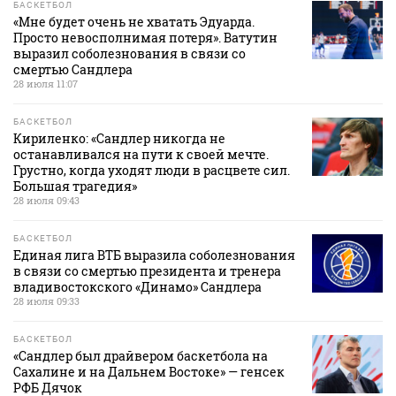
БАСКЕТБОЛ
«Мне будет очень не хватать Эдуарда.
Просто невосполнимая потеря». Ватутин
выразил соболезнования в связи со
смертью Сандлера
28 июля 11:07
БАСКЕТБОЛ
Кириленко: «Сандлер никогда не
останавливался на пути к своей мечте.
Грустно, когда уходят люди в расцвете сил.
Большая трагедия»
28 июля 09:43
БАСКЕТБОЛ
Единая лига ВТБ выразила соболезнования
в связи со смертью президента и тренера
владивостокского «Динамо» Сандлера
28 июля 09:33
БАСКЕТБОЛ
«Сандлер был драйвером баскетбола на
Сахалине и на Дальнем Востоке» — генсек
РФБ Дячок