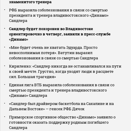
знаменитого тренера
РФБ выразила соболезнования в связи со смертью
президента и тренера владивостокского «Динамо»
Сандлера
Сандлер будет похоронен во Владивостоке
ориентировочно в четверг, заявили в пресс‑службе
«Динамо»
«Мне будет очень не хватать Эдуарда. Просто
невосполнимая потеря». Ватутин выразил
соболезнования в связи со смертью Сандлера
Кириленко: «Сандлер никогда не останавливался на пути
к своей мечте. Грустно, когда уходят люди в расцвете
сил. Большая трагедия»
Единая лига ВТБ выразила соболезнования в связи со
смертью президента и тренера владивостокского
«Динамо» Сандлера
«Сандлер был драйвером баскетбола на Сахалине и на
Дальнем Востоке» — генсек РФБ Дячок
Приморское спортивное общество «Динамо» заявило о
готовности оказать поддержку родным погибшего
Сандлера