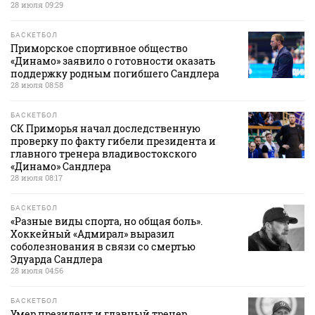
28 июля 09:29
БАСКЕТБОЛ
Приморское спортивное общество
«Динамо» заявило о готовности оказать
поддержку родным погибшего Сандлера
28 июля 08:58
БАСКЕТБОЛ
СК Приморья начал доследственную
проверку по факту гибели президента и
главного тренера владивостокского
«Динамо» Сандлера
28 июля 08:17
БАСКЕТБОЛ
«Разные виды спорта, но общая боль».
Хоккейный «Адмирал» выразил
соболезнования в связи со смертью
Эдуарда Сандлера
28 июля 04:56
БАСКЕТБОЛ
Умер президент и главный тренер