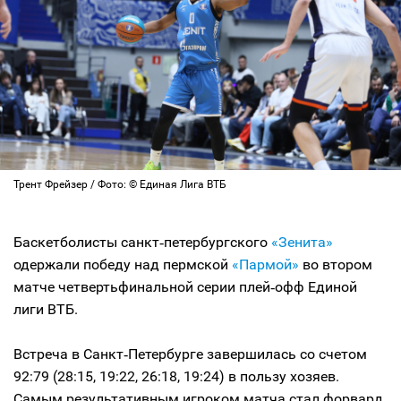
Трент Фрейзер / Фото: © Единая Лига ВТБ
Баскетболисты санкт‑петербургского
«Зенита»
одержали победу над пермской
«Пармой»
во втором
матче четвертьфинальной серии плей‑офф Единой
лиги ВТБ.
Встреча в Санкт‑Петербурге завершилась со счетом
92:79 (28:15, 19:22, 26:18, 19:24) в пользу хозяев.
Самым результативным игроком матча стал форвард