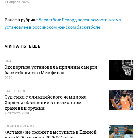
11 апреля 2026
Ранее в рубрике
Баскетбол
:
Рекорд посещаемости матча
установлен в российском женском баскетболе
ЧИТАТЬ ЕЩЕ
НБА
Экспертиза установила причины смерти
баскетболиста «Мемфиса»
00:10
БАСКЕТБОЛ
Суд снял с олимпийского чемпиона
Хардена обвинение в незаконном
хранении оружия
7 августа 22:01
ЕДИНАЯ ЛИГА ВТБ
«Астана» не сможет выступить в Единой
лиге ВТБ в сезоне‑2026/27 из‑за