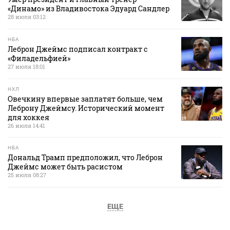
«Динамо» из Владивостока Эдуард Сандлер
28 июля 03:12
НБА
Леброн Джеймс подписал контракт с
«Филадельфией»
27 июля 18:01
НХЛ
Овечкину впервые заплатят больше, чем
Леброну Джеймсу. Исторический момент
для хоккея
26 июля 14:41
НБА
Дональд Трамп предположил, что Леброн
Джеймс может быть расистом
25 июля 08:27
ЕЩЕ