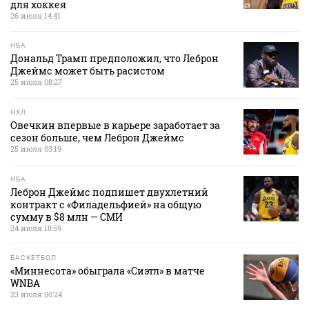
для хоккея
26 июля 14:41
НБА
Дональд Трамп предположил, что Леброн
Джеймс может быть расистом
25 июля 08:27
НХЛ
Овечкин впервые в карьере заработает за
сезон больше, чем Леброн Джеймс
25 июля 03:19
НБА
Леброн Джеймс подпишет двухлетний
контракт с «Филадельфией» на общую
сумму в $8 млн — СМИ
24 июля 18:59
БАСКЕТБОЛ
«Миннесота» обыграла «Сиэтл» в матче
WNBA
23 июля 00:24