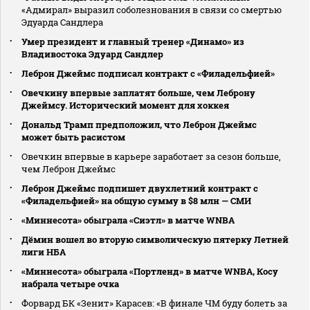
«Адмирал» выразил соболезнования в связи со смертью
Эдуарда Сандлера
Умер президент и главный тренер «Динамо» из
Владивостока Эдуард Сандлер
Леброн Джеймс подписал контракт с «Филадельфией»
Овечкину впервые заплатят больше, чем Леброну
Джеймсу. Исторический момент для хоккея
Дональд Трамп предположил, что Леброн Джеймс
может быть расистом
Овечкин впервые в карьере заработает за сезон больше,
чем Леброн Джеймс
Леброн Джеймс подпишет двухлетний контракт с
«Филадельфией» на общую сумму в $8 млн — СМИ
«Миннесота» обыграла «Сиэтл» в матче WNBA
Дёмин вошел во вторую символическую пятерку Летней
лиги НБА
«Миннесота» обыграла «Портленд» в матче WNBA, Косу
набрала четыре очка
Форвард БК «Зенит» Карасев: «В финале ЧМ буду болеть за