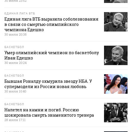
30 июля 23:52
ЕДИНАЯ ЛИГА ВТБ
Единая лига ВТБ выразила соболезнования
в связи со смертью олимпийского
чемпиона Едешко
30 июля 20:38
БАСКЕТБОЛ
Умер олимпийский чемпион по баскетболу
Иван Едешко
30 июля 20:24
БАСКЕТБОЛ
Бывшая Роналду охмурила звезду НБА. У
супермодели из России новая любовь
30 июля 10:40
БАСКЕТБОЛ
Налетел на камни и погиб. Россию
шокировала смерть знаменитого тренера
28 июля 17:11