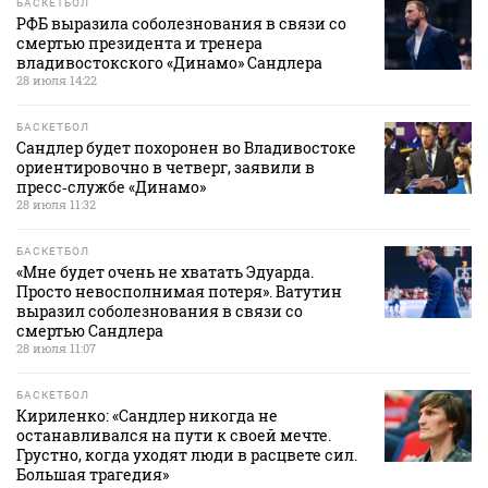
БАСКЕТБОЛ
РФБ выразила соболезнования в связи со
смертью президента и тренера
владивостокского «Динамо» Сандлера
28 июля 14:22
БАСКЕТБОЛ
Сандлер будет похоронен во Владивостоке
ориентировочно в четверг, заявили в
пресс‑службе «Динамо»
28 июля 11:32
БАСКЕТБОЛ
«Мне будет очень не хватать Эдуарда.
Просто невосполнимая потеря». Ватутин
выразил соболезнования в связи со
смертью Сандлера
28 июля 11:07
БАСКЕТБОЛ
Кириленко: «Сандлер никогда не
останавливался на пути к своей мечте.
Грустно, когда уходят люди в расцвете сил.
Большая трагедия»