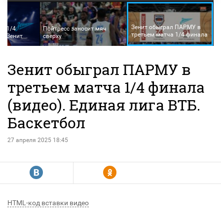
Зенит обыграл ПАРМУ в
Б. 1/4
Пойтресс заносит мяч
третьем матча 1/4 финала
 - Зенит
сверху
Зенит обыграл ПАРМУ в
третьем матча 1/4 финала
(видео). Единая лига ВТБ.
Баскетбол
27 апреля 2025 18:45
R
Y
HTML-код вставки видео