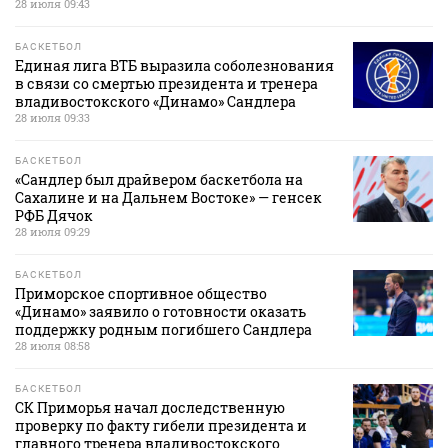
28 июля 09:43
БАСКЕТБОЛ
Единая лига ВТБ выразила соболезнования
в связи со смертью президента и тренера
владивостокского «Динамо» Сандлера
28 июля 09:33
БАСКЕТБОЛ
«Сандлер был драйвером баскетбола на
Сахалине и на Дальнем Востоке» — генсек
РФБ Дячок
28 июля 09:29
БАСКЕТБОЛ
Приморское спортивное общество
«Динамо» заявило о готовности оказать
поддержку родным погибшего Сандлера
28 июля 08:58
БАСКЕТБОЛ
СК Приморья начал доследственную
проверку по факту гибели президента и
главного тренера владивостокского