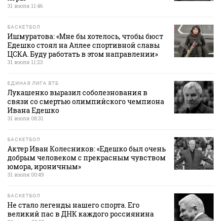
31 июля 11:46
БАСКЕТБОЛ
Ишмуратова: «Мне бы хотелось, чтобы бюст
Едешко стоял на Аллее спортивной славы
ЦСКА. Буду работать в этом направлении»
31 июля 11:23
ЕДИНАЯ ЛИГА ВТБ
Лукашенко выразил соболезнования в
связи со смертью олимпийского чемпиона
Ивана Едешко
31 июля 08:31
БАСКЕТБОЛ
Актер Иван Колесников: «Едешко был очень
добрым человеком с прекрасным чувством
юмора, ироничным»
31 июля 00:49
БАСКЕТБОЛ
Не стало легенды нашего спорта. Его
великий пас в ДНК каждого россиянина