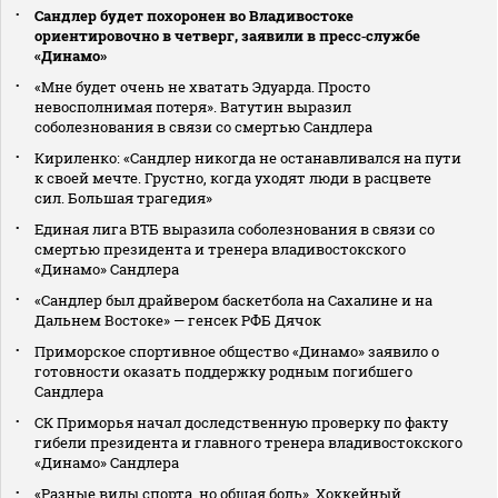
Сандлер будет похоронен во Владивостоке
ориентировочно в четверг, заявили в пресс‑службе
«Динамо»
«Мне будет очень не хватать Эдуарда. Просто
невосполнимая потеря». Ватутин выразил
соболезнования в связи со смертью Сандлера
Кириленко: «Сандлер никогда не останавливался на пути
к своей мечте. Грустно, когда уходят люди в расцвете
сил. Большая трагедия»
Единая лига ВТБ выразила соболезнования в связи со
смертью президента и тренера владивостокского
«Динамо» Сандлера
«Сандлер был драйвером баскетбола на Сахалине и на
Дальнем Востоке» — генсек РФБ Дячок
Приморское спортивное общество «Динамо» заявило о
готовности оказать поддержку родным погибшего
Сандлера
СК Приморья начал доследственную проверку по факту
гибели президента и главного тренера владивостокского
«Динамо» Сандлера
«Разные виды спорта, но общая боль». Хоккейный