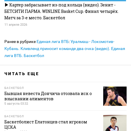
Картер забрасывает из-под кольца (видео). Зенит -
БЕТСИТИ ПАРМА. WINLINE Basket Cup. Финал четырёх.
Матч за 3-е место. Баскетбол
11 апреля 2026
Ранее в рубрике
Единая лига ВТБ
:
Уралмаш - Локомотив-
Кубань. Кливленд приносит команде два очка (видео). Единая
лига ВТБ. Баскетбол
ЧИТАТЬ ЕЩЕ
БАСКЕТБОЛ
Бывшая невеста Дончича отозвала иск о
взыскании алиментов
5 августа 03:32
БАСКЕТБОЛ
Баскетболист Елатонцев стал игроком
ЦСКА