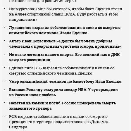
не жалел себя для развития игры»
Ишмуратова: «Мне бы хотелось, чтобы бюст Едешко стоял
на Аллее спортивной славы ЦСКА. Буду работать в этом
направлении»
Лукашенко выразил соболезнования в связи со смертью
олимпийского чемпиона Ивана Едешко
Актер Иван Колесников: «Едешко был очень добрым
человеком с прекрасным чувством юмора, ироничным»
Не стало легенды нашего спорта. Его великий пас в ДНК
каждого россиянина
Единая лига ВТБ выразила соболезнования в связи со
смертью олимпийского чемпиона Едешко
Умер олимпийский чемпион по баскетболу Иван Едешко
Бывшая Роналду охмурила звезду НБА. У супермодели
из России новая любовь
Налетел на камни и погиб. Россию шокировала смерть
знаменитого тренера
РФБ выразила соболезнования в связи со смертью
президента и тренера владивостокского «Динамо»
Сандлера