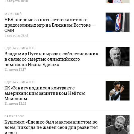
1 августа 10:10
МУЖСКОЙ
НБА впервые за пять лет откажется от
предсезонных игр на Ближнем Востоке —
СМИ
1 августа 02:41
ЕДИНАЯ ЛИГА ВТБ
Владимир Путин выразил соболезнования
в связи со смертью олимпийского
чемпиона Ивана Едешко
31 июля 13:17
ЕДИНАЯ ЛИГА ВТБ
БК «Зенит» подписал контракт с
американским защитником Нэйтом
Мэйсоном
31 июля 12:23
БАСКЕТБОЛ
Кущенко: «Едешко был максималистом во
всем, никогда не жалел себя для развития
игры»