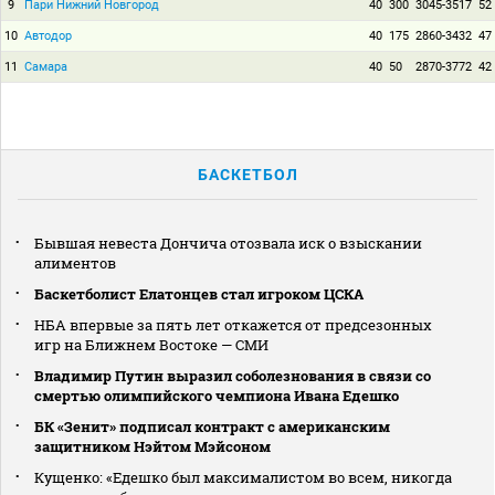
9
Пари Нижний Новгород
40
300
3045-3517
52
10
Автодор
40
175
2860-3432
47
11
Самара
40
50
2870-3772
42
БАСКЕТБОЛ
Бывшая невеста Дончича отозвала иск о взыскании
алиментов
Баскетболист Елатонцев стал игроком ЦСКА
НБА впервые за пять лет откажется от предсезонных
игр на Ближнем Востоке — СМИ
Владимир Путин выразил соболезнования в связи со
смертью олимпийского чемпиона Ивана Едешко
БК «Зенит» подписал контракт с американским
защитником Нэйтом Мэйсоном
Кущенко: «Едешко был максималистом во всем, никогда