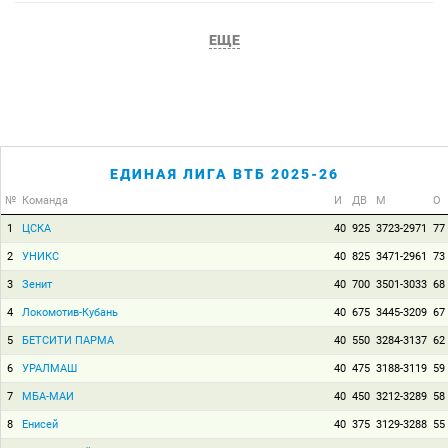
ЕЩЕ
ЕДИНАЯ ЛИГА ВТБ 2025-26
№
Команда
И
ДВ
М
О
1
ЦСКА
40
925
3723-2971
77
2
УНИКС
40
825
3471-2961
73
3
Зенит
40
700
3501-3033
68
4
Локомотив-Кубань
40
675
3445-3209
67
5
БЕТСИТИ ПАРМА
40
550
3284-3137
62
6
УРАЛМАШ
40
475
3188-3119
59
7
МБА-МАИ
40
450
3212-3289
58
8
Енисей
40
375
3129-3288
55