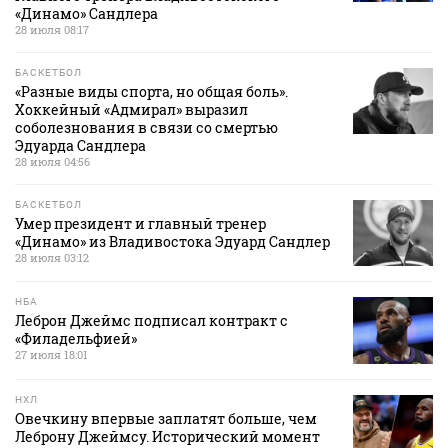
«Динамо» Сандлера
28 июля 08:17
БАСКЕТБОЛ
«Разные виды спорта, но общая боль».
Хоккейный «Адмирал» выразил
соболезнования в связи со смертью
Эдуарда Сандлера
28 июля 04:56
БАСКЕТБОЛ
Умер президент и главный тренер
«Динамо» из Владивостока Эдуард Сандлер
28 июля 03:12
НБА
Леброн Джеймс подписал контракт с
«Филадельфией»
27 июля 18:01
НХЛ
Овечкину впервые заплатят больше, чем
Леброну Джеймсу. Исторический момент