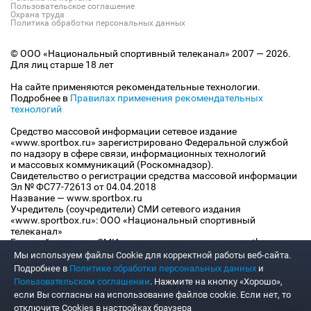
Пользовательское соглашение
Охрана труда
Политика обработки персональных данных
© ООО «Национальный спортивный телеканал» 2007 — 2026.
Для лиц старше 18 лет
На сайте применяются рекомендательные технологии.
Подробнее в
Правилах применения рекомендательных
технологий
Средство массовой информации сетевое издание
«www.sportbox.ru» зарегистрировано Федеральной службой
по надзору в сфере связи, информационных технологий
и массовых коммуникаций (Роскомнадзор).
Свидетельство о регистрации средства массовой информации
Эл № ФС77-72613 от 04.04.2018
Название — www.sportbox.ru
Учредитель (соучредители) СМИ сетевого издания
«www.sportbox.ru»: ООО «Национальный спортивный
телеканал»
Главный редактор СМИ сетевого издания «www.sportbox.ru»:
Конов В.А.
Мы используем файлы Сookie для корректной работы веб-сайта.
Номер телефона редакции СМИ сетевого издания
Подробнее в
Политике обработки персональных данных
и
«www.sportbox.ru»: +7 (495) 653 8419
Пользовательском соглашении
. Нажмите на кнопку «Хорошо»,
Адрес электронной почты редакции СМИ сетевого издания
если Вы согласны на использование файлов cookie. Если нет, то
«www.sportbox.ru»: editor@sportbox.ru
отключите Cookies в настройках браузера