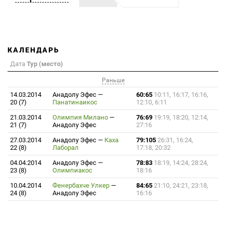
КАЛЕНДАРЬ
Дата
Тур (место)
Раньше
14.03.2014
Анадолу Эфес
—
60:65
10:11, 16:17, 16:16,
20 (7)
Панатинаикос
12:10, 6:11
21.03.2014
Олимпия Милано
—
76:69
19:19, 18:20, 12:14,
21 (7)
Анадолу Эфес
27:16
27.03.2014
Анадолу Эфес
—
Каха
79:105
26:31, 16:24,
22 (8)
Лаборал
17:18, 20:32
04.04.2014
Анадолу Эфес
—
78:83
18:19, 14:24, 28:24,
23 (8)
Олимпиакос
18:16
10.04.2014
Фенербахче Улкер
—
84:65
21:10, 24:21, 23:18,
24 (8)
Анадолу Эфес
16:16