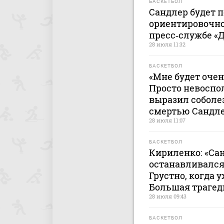
БАСКЕТБОЛ
Сандлер будет 
ориентировочно 
пресс‑службе «
28 июля 11:32
БАСКЕТБОЛ
«Мне будет очен
Просто невоспо
выразил соболез
смертью Сандл
28 июля 11:07
БАСКЕТБОЛ
Кириленко: «Са
останавливался 
Грустно, когда 
Большая трагед
28 июля 09:43
БАСКЕТБОЛ