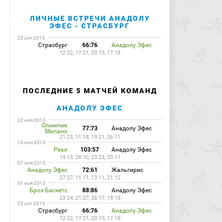
ЛИЧНЫЕ ВСТРЕЧИ АНАДОЛУ
ЭФЕС - СТРАСБУРГ
25 окт 2013
Страсбург
66:76
Анадолу Эфес
12:22, 17:21, 20:15, 17:18
ПОСЛЕДНИЕ 5 МАТЧЕЙ КОМАНД
АНАДОЛУ ЭФЕС
22 ноя 2013
Олимпия
77:73
Анадолу Эфес
Милано
21:23, 11:18, 19:21, 26:11
13 ноя 2013
Реал
103:57
Анадолу Эфес
19:13, 28:10, 23:23, 33:11
07 ноя 2013
Анадолу Эфес
72:61
Жальгирис
27:27, 11:11, 13:11, 21:12
01 ноя 2013
Броз Баскетс
88:86
Анадолу Эфес
23:24, 21:27, 26:17, 18:18
25 окт 2013
Страсбург
66:76
Анадолу Эфес
12:22, 17:21, 20:15, 17:18