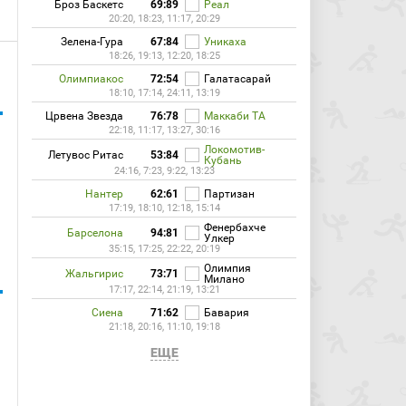
Броз Баскетс
69:89
Реал
20:20, 18:23, 11:17, 20:29
Зелена-Гура
67:84
Уникаха
18:26, 19:13, 12:20, 18:25
Олимпиакос
72:54
Галатасарай
18:10, 17:14, 24:11, 13:19
Црвена Звезда
76:78
Маккаби ТА
22:18, 11:17, 13:27, 30:16
Локомотив-
Летувос Ритас
53:84
Кубань
24:16, 7:23, 9:22, 13:23
Нантер
62:61
Партизан
17:19, 18:10, 12:18, 15:14
Фенербахче
Барселона
94:81
Улкер
35:15, 17:25, 22:22, 20:19
Олимпия
Жальгирис
73:71
Милано
17:17, 22:14, 21:19, 13:21
Сиена
71:62
Бавария
21:18, 20:16, 11:10, 19:18
ЕЩЕ