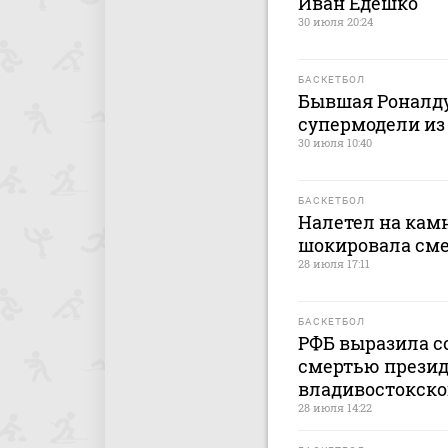
Иван Едешко
30 июля 20:24
БАСКЕТБОЛ
Бывшая Роналду
супермодели из
30 июля 10:40
БАСКЕТБОЛ
Налетел на камн
шокировала сме
28 июля 17:11
БАСКЕТБОЛ
РФБ выразила со
смертью презид
владивостокско
28 июля 14:22