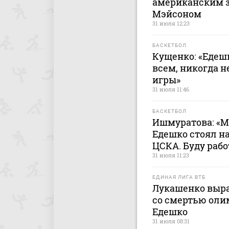
американским 
Мэйсоном
31 июля 12:23
БАСКЕТБОЛ
Кущенко: «Едеш
всем, никогда н
игры»
31 июля 11:46
БАСКЕТБОЛ
Ишмуратова: «М
Едешко стоял н
ЦСКА. Буду рабо
31 июля 11:23
ЕДИНАЯ ЛИГА ВТБ
Лукашенко выра
со смертью оли
Едешко
31 июля 08:31