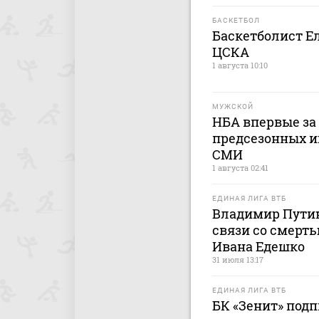
БАСКЕТБОЛ
Баскетболист Е
ЦСКА
1 августа 10:10
МУЖСКОЙ
НБА впервые за 
предсезонных и
СМИ
1 августа 02:41
ЕДИНАЯ ЛИГА ВТБ
Владимир Путин
связи со смерт
Ивана Едешко
31 июля 13:17
ЕДИНАЯ ЛИГА ВТБ
БК «Зенит» подп