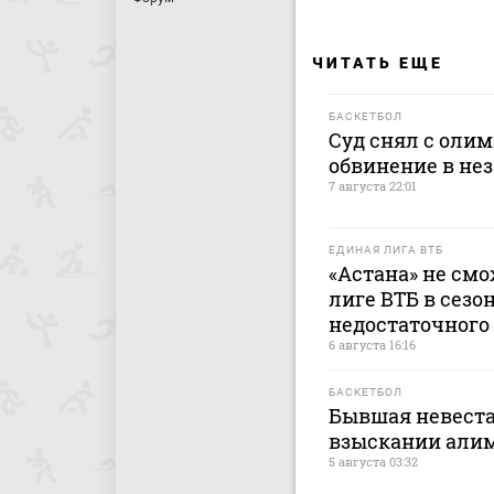
ЧИТАТЬ ЕЩЕ
БАСКЕТБОЛ
Суд снял с оли
обвинение в не
7 августа 22:01
ЕДИНАЯ ЛИГА ВТБ
«Астана» не см
лиге ВТБ в сезон
недостаточного
6 августа 16:16
БАСКЕТБОЛ
Бывшая невеста
взыскании али
5 августа 03:32