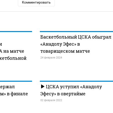
Комментировать
Баскетбольный ЦСКА обыграл
и
«Анадолу Эфес» в
А на матче
товарищеском матче
скетбольной
24 февраля 2024
держал
ЦСКА уступил «Анадолу
ом» в финале
Эфесу» в овертайме
02 февраля 2022