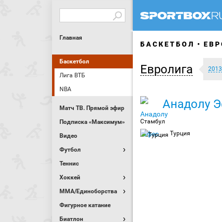
Главная
БАСКЕТБОЛ
ЕВР
Баскетбол
Евролига
2013
Лига ВТБ
NBA
Анадолу 
Матч ТВ. Прямой эфир
Стамбул
Подписка «Максимум»
Турция
Видео
Футбол
Теннис
Хоккей
MMA/Единоборства
Фигурное катание
Биатлон