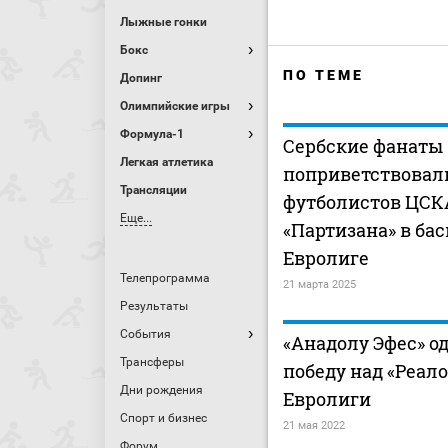
Лыжные гонки
Бокс
ПО ТЕМЕ
Допинг
Олимпийские игры
Формула-1
Сербские фанаты
Легкая атлетика
поприветствовал
Трансляции
футболистов ЦСК
Еще...
«Партизана» в ба
Евролиге
Телепрограмма
21 марта 2025
Результаты
События
«Анадолу Эфес» о
Трансферы
победу над «Реал
Дни рождения
Евролиги
Спорт и бизнес
21 мая 2022
Форум