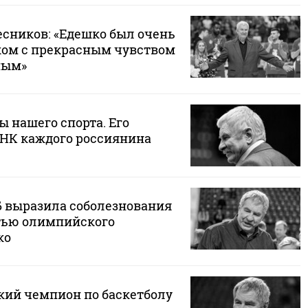
есников: «Едешко был очень
ом с прекрасным чувством
ным»
ы нашего спорта. Его
ДНК каждого россиянина
Б выразила соболезнования
ртью олимпийского
ко
ий чемпион по баскетболу