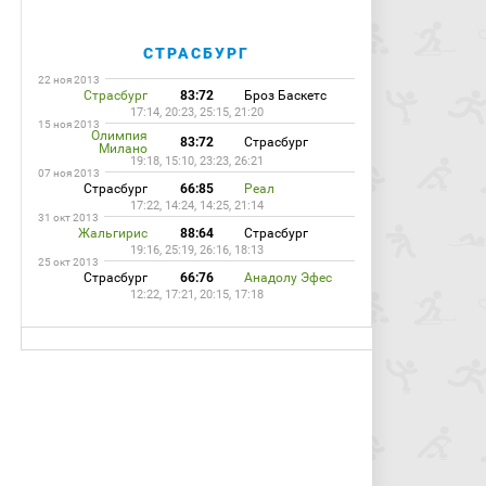
СТРАСБУРГ
22 ноя 2013
Страсбург
83:72
Броз Баскетс
17:14, 20:23, 25:15, 21:20
15 ноя 2013
Олимпия
83:72
Страсбург
Милано
19:18, 15:10, 23:23, 26:21
07 ноя 2013
Страсбург
66:85
Реал
17:22, 14:24, 14:25, 21:14
31 окт 2013
Жальгирис
88:64
Страсбург
19:16, 25:19, 26:16, 18:13
25 окт 2013
Страсбург
66:76
Анадолу Эфес
12:22, 17:21, 20:15, 17:18