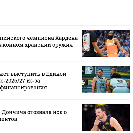
мпийского чемпиона Хардена
законном хранении оружия
ожет выступить в Единой
е‑2026/27 из‑за
 финансирования
 Дончича отозвала иск о
ментов