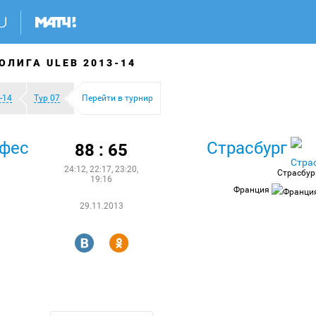
ОЛИГА ULEB 2013-14
-14
Тур 07
Перейти в турнир
Эфес
Страсбург
88 : 65
24:12, 22:17, 23:20,
Страсбур
19:16
Франция
29.11.2013
R
Y