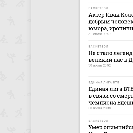
БАСКЕТБОЛ
Актер Иван Кол
добрым человек
юмора, иронич
31 июля 00:49
БАСКЕТБОЛ
Не стало легенд
великий пас в 
30 июля 23:52
ЕДИНАЯ ЛИГА ВТБ
Единая лига ВТ
в связи со сме
чемпиона Едеш
30 июля 20:38
БАСКЕТБОЛ
Умер олимпийск