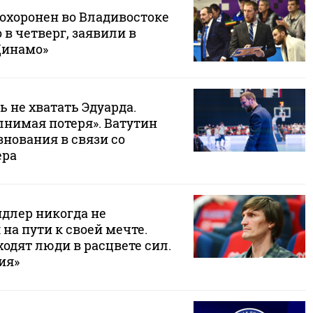
похоронен во Владивостоке
в четверг, заявили в
Динамо»
ь не хватать Эдуарда.
лнимая потеря». Ватутин
нования в связи со
ера
ндлер никогда не
на пути к своей мечте.
уходят люди в расцвете сил.
ия»