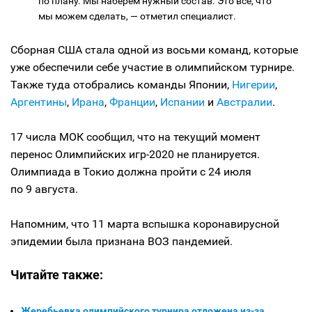
по плану. Мы наберем нужный состав. Это всё, что
мы можем сделать, — отметил специалист.
Сборная США стала одной из восьми команд, которые
уже обеспечили себе участие в олимпийском турнире.
Также туда отобрались команды Японии,
Нигерии
,
Аргентины
,
Ирана
,
Франции
,
Испании
и
Австралии
.
17 числа МОК сообщил, что на текущий момент
перенос Олимпийских игр-2020 не планируется.
Олимпиада в Токио должна пройти с 24 июля
по 9 августа.
Напомним, что 11 марта вспышка коронавирусной
эпидемии была признана ВОЗ пандемией.
Читайте также:
Жеребьевка олимпийского турнира отложена из-за