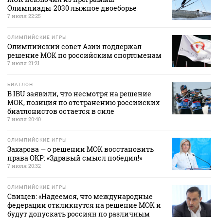
Олимпиады‑2030 лыжное двоеборье
7 июля 22:25
ОЛИМПИЙСКИЕ ИГРЫ
Олимпийский совет Азии поддержал
решение МОК по российским спортсменам
7 июля 21:21
БИАТЛОН
В IBU заявили, что несмотря на решение
МОК, позиция по отстранению российских
биатлонистов остается в силе
7 июля 20:40
ОЛИМПИЙСКИЕ ИГРЫ
Захарова — о решении МОК восстановить
права ОКР: «Здравый смысл победил!»
7 июля 20:32
ОЛИМПИЙСКИЕ ИГРЫ
Свищев: «Надеемся, что международные
федерации откликнутся на решение МОК и
будут допускать россиян по различным