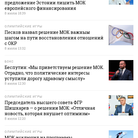
предложение Эстонии лишить МОК
европейского финансирования
8 июля 18:39
ОЛИМПИЙСКИЕ ИГРЫ
Песков назвал решение МОК важным
шагом на пути восстановления отношений
с ОКР
8 июля 13:32
БОКС
Беспутин: «Мы приветствуем решение МОК.
Отрадно, что политические интересы
уступили дорогу здравому смыслу»
8 июля 12:30
ОЛИМПИЙСКИЕ ИГРЫ
Председатель высшего совета ФГР
Шишкарев — о решении МОК: «Отличная
новость, которая внушает оптимизм»
8 июля 12:20
ОЛИМПИЙСКИЕ ИГРЫ
МОК исключил из программы