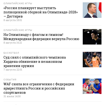
ОЛИМПИЙСКИЕ ИГРЫ
«Россия планирует выступить
полноценной сборной на Олимпиаде‑2028»
— Дегтярев
8 августа 18:01
ОЛИМПИЙСКИЕ ИГРЫ
На Олимпиаду с флагом и гимном!
Международная федерация вернула Россию
8 августа 16:21
БАСКЕТБОЛ
Суд снял с олимпийского чемпиона
Хардена обвинение в незаконном
хранении оружия
7 августа 22:01
СОБЫТИЯ
WAF сняла все ограничения с Федерации
армрестлинга России и российских
спортсменов
31 июля 14:00