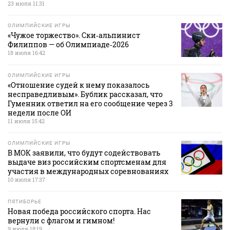
23 июля 11:31
ОЛИМПИЙСКИЕ ИГРЫ
«Чужое торжество». Ски‑альпинист
Филиппов — об Олимпиаде‑2026
18 июля 16:42
ОЛИМПИЙСКИЕ ИГРЫ
«Отношение судей к нему показалось
несправедливым». Бублик рассказал, что
Гуменник ответил на его сообщение через 3
недели после ОИ
11 июля 15:42
ОЛИМПИЙСКИЕ ИГРЫ
В МОК заявили, что будут содействовать
выдаче виз российским спортсменам для
участия в международных соревнованиях
10 июля 17:37
ПЯТИБОРЬЕ
Новая победа российского спорта. Нас
вернули с флагом и гимном!
9 июля 18:19