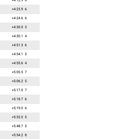
+4:12.9
6
+4:23.9
6
+4:24.6
6
+4:30.0
3
+4:30.1
4
+4:51.3
6
+4:54.1
5
+4:55.6
4
+5:05.5
7
+5:06.2
5
+5:17.0
7
+5:18.7
6
+5:19.0
6
+5:32.0
5
+5:48.7
5
+5:54.2
8