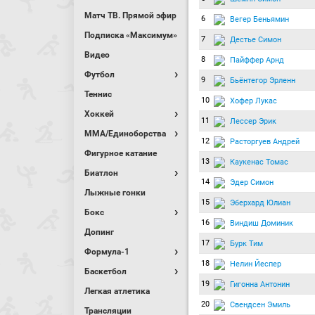
Матч ТВ. Прямой эфир
6
Вегер Беньямин
Подписка «Максимум»
7
Дестье Симон
Видео
8
Пайффер Арнд
Футбол
9
Бьёнтегор Эрленн
Теннис
10
Хофер Лукас
Хоккей
11
Лессер Эрик
MMA/Единоборства
12
Расторгуев Андрей
Фигурное катание
13
Каукенас Томас
Биатлон
14
Эдер Симон
Лыжные гонки
15
Эберхард Юлиан
Бокс
16
Виндиш Доминик
Допинг
17
Бурк Тим
Формула-1
18
Нелин Йеспер
Баскетбол
19
Гигонна Антонин
Легкая атлетика
20
Свендсен Эмиль
Трансляции