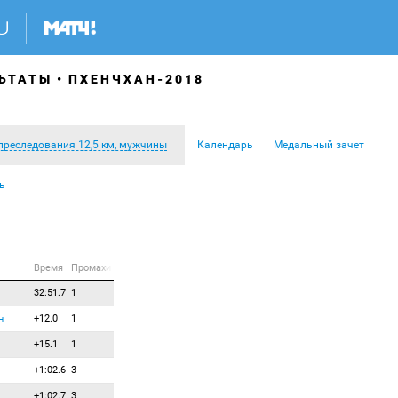
ЬТАТЫ
ПХЕНЧХАН-2018
преследования 12,5 км, мужчины
Календарь
Медальный зачет
ь
Время
Промахи
32:51.7
1
+12.0
1
н
+15.1
1
+1:02.6
3
+1:02.7
3