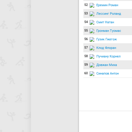
52
Еремин Роман
53
Лессинг Роланд
54
Смит Натан
55
Гронман Туомас
56
Гузик Гжегож
57
Клод Флоран
58
Пучиану Корнел
59
Довжан Миха
60
Синапов Антон