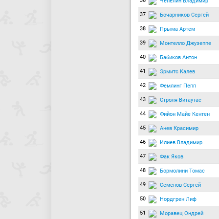
36
Чепелин Владимир
37
Бочарников Сергей
38
Прыма Артем
39
Монтелло Джузеппе
40
Бабиков Антон
41
Эрмитс Калев
42
Фемлинг Пепп
43
Строля Витаутас
44
Фийон Майе Кентен
45
Анев Красимир
46
Илиев Владимир
47
Фак Яков
48
Бормолини Томас
49
Семенов Сергей
50
Нордгрен Лиф
51
Моравец Ондрей