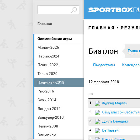
Главная
ГЛАВНАЯ
РЕЗУЛ
Олимпийские игры
Милан-2026
Биатлон
Гонка 
Париж-2024
Пекин-2022
Пьедесталы
Календар
Токио-2020
12 февраля 2018
Пхенчхан-2018
Рио-2016
№
Сочи-2014
1
Фуркад Мартен
Лондон-2012
2
Самуэльссон Себастья
Ванкувер-2010
3
Долль Бенедикт
Пекин-2008
4
Бё Тарьей
Олимпизм
5
Шемпп Симон