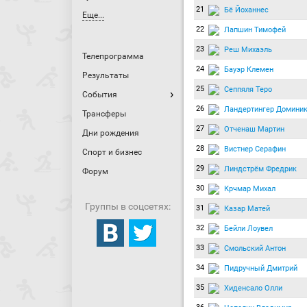
21
Бё Йоханнес
Еще...
22
Лапшин Тимофей
23
Реш Михаэль
Телепрограмма
24
Бауэр Клемен
Результаты
25
Сеппяля Теро
События
26
Ландертингер Домини
Трансферы
27
Отченаш Мартин
Дни рождения
28
Вистнер Серафин
Спорт и бизнес
29
Линдстрём Фредрик
Форум
30
Крчмар Михал
Группы в соцсетях:
31
Казар Матей
32
Бейли Лоувел
33
Смольский Антон
34
Пидручный Дмитрий
35
Хиденсало Олли