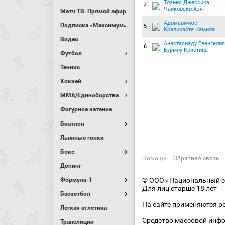
Тоэннс Джессика
4
Чайковски Азя
Матч ТВ. Прямой эфир
Адомавичюс
Подписка «Максимум»
5
Краликайте Камила
Видео
Анастасиаду Евангелия
6
Бурмпу Кристина
Футбол
Теннис
Хоккей
MMA/Единоборства
Фигурное катание
Биатлон
Лыжные гонки
Бокс
Помощь
Обратная связь
Допинг
Формула-1
© ООО «Национальный сп
Для лиц старше 18 лет
Баскетбол
На сайте применяются р
Легкая атлетика
Средство массовой инфо
Трансляции