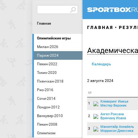
Главная
ГЛАВНАЯ
РЕЗУЛ
Олимпийские игры
Милан-2026
Академическа
Париж-2024
Пекин-2022
Календарь
Токио-2020
2 августа 2024
Пхенчхан-2018
Рио-2016
№
Сочи-2014
Клеверинг Имкье
1
Местер Вероник
Лондон-2012
Ангел Роксана
Ванкувер-2010
2
Вринчану Иоана
Пекин-2008
Макинтайр Аннабель
3
Моррисон Джессика
Олимпизм