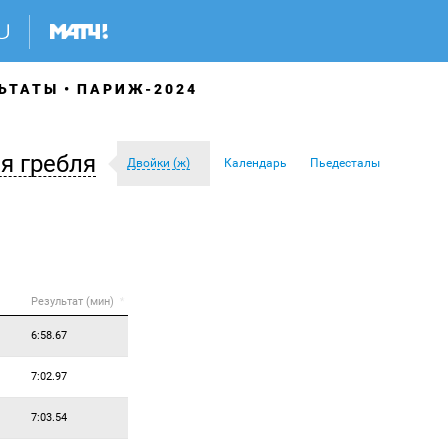
ЬТАТЫ
ПАРИЖ-2024
я гребля
Двойки (ж)
Календарь
Пьедесталы
Результат (мин)
*
6:58.67
7:02.97
7:03.54