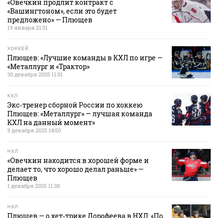
«Овечкин продлит контракт с
«Вашингтоном», если это будет
предложено» — Плющев
19 января 21:31
ХОККЕЙ
Плющев: «Лучшие команды в КХЛ по игре —
«Металлург и «Трактор»
30 декабря 2025 11:01
КХЛ
Экс‑тренер сборной России по хоккею
Плющев: «Металлург» — лучшая команда
КХЛ на данный момент»
9 декабря 2025 14:50
НХЛ
«Овечкин находится в хорошей форме и
делает то, что хорошо делал раньше» —
Плющев
1 декабря 2025 11:38
НХЛ
Плющев — о хет‑трике Дорофеева в НХЛ: «По