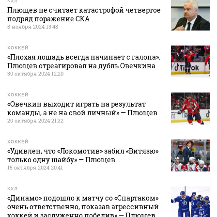
КХЛ
Плющев не считает катастрофой четвертое
подряд поражение СКА
8 ноября 2024 13:48
ХОККЕЙ
«Плохая лошадь всегда начинает с галопа».
Плющев отреагировал на дубль Овечкина
30 октября 2024 12:20
ХОККЕЙ
«Овечкин выходит играть на результат
команды, а не на свой личный» — Плющев
20 октября 2024 21:32
ХОККЕЙ
«Удивлен, что «Локомотив» забил «Витязю»
только одну шайбу» — Плющев
15 октября 2024 20:41
КХЛ
«Динамо» подошло к матчу со «Спартаком»
очень ответственно, показав агрессивный
хоккей и заслуженно победив» — Плющев