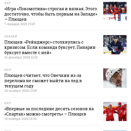
КХЛ
«Игра «Локомотива» строгая и вязкая. Этого
достаточно, чтобы быть первым на Западе»
— Плющев
7 января 2025 19:47
ХОККЕЙ
Плющев: «Рейнджерс» столкнулись с
кризисом. Если команда буксует, Панарин
буксует вместе с ней»
15 декабря 2024 12:01
НХЛ
Плющев считает, что Овечкин из‑за
перелома не сможет выйти на лед в
текущем году
22 ноября 2024 13:58
КХЛ
«Впервые за последние десять сезонов на
«Спартак» можно смотреть» — Плющев
18 ноября 2024 15:30