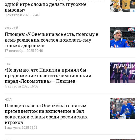
одной игре сложно делать глубокие
выводы»
9 октября 2025 17:46
ХОККЕЙ
Плющев: «У Овечкина все есть, поэтому в
день рождения хочется пожелать ему
только здоровья»
17 сентября 2025 10:46
КХЛ
«Не думаю, что Никитин принял бы
предложение посетить чемпионский
парад «Локомотива» — Плющев
4 августа 2025 16:36
НХЛ
Плющев назвал Овечкина главным
претендентом на включение в Зал
хоккейной славы среди российских
игроков
1 августа 2025 13:18