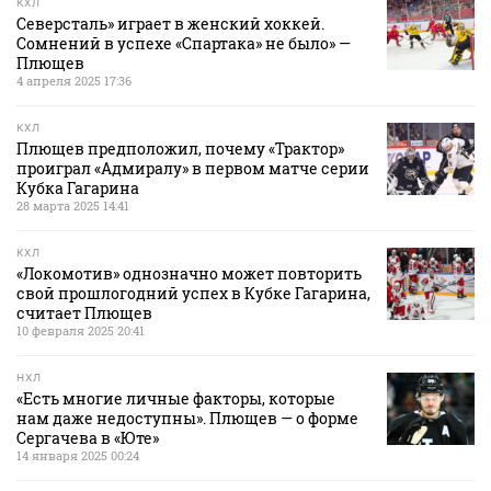
КХЛ
Северсталь» играет в женский хоккей.
Сомнений в успехе «Спартака» не было» —
Плющев
4 апреля 2025 17:36
КХЛ
Плющев предположил, почему «Трактор»
проиграл «Адмиралу» в первом матче серии
Кубка Гагарина
28 марта 2025 14:41
КХЛ
«Локомотив» однозначно может повторить
свой прошлогодний успех в Кубке Гагарина,
считает Плющев
10 февраля 2025 20:41
НХЛ
«Есть многие личные факторы, которые
нам даже недоступны». Плющев — о форме
Сергачева в «Юте»
14 января 2025 00:24