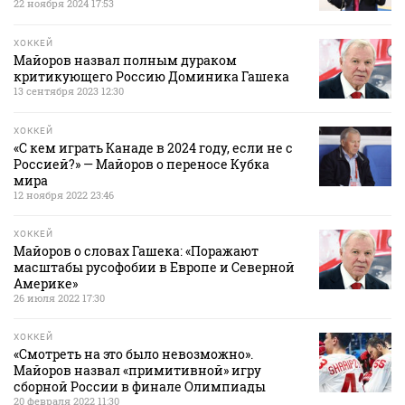
22 ноября 2024 17:53
ХОККЕЙ
Майоров назвал полным дураком
критикующего Россию Доминика Гашека
13 сентября 2023 12:30
ХОККЕЙ
«С кем играть Канаде в 2024 году, если не с
Россией?» — Майоров о переносе Кубка
мира
12 ноября 2022 23:46
ХОККЕЙ
Майоров о словах Гашека: «Поражают
масштабы русофобии в Европе и Северной
Америке»
26 июля 2022 17:30
ХОККЕЙ
«Смотреть на это было невозможно».
Майоров назвал «примитивной» игру
сборной России в финале Олимпиады
20 февраля 2022 11:30