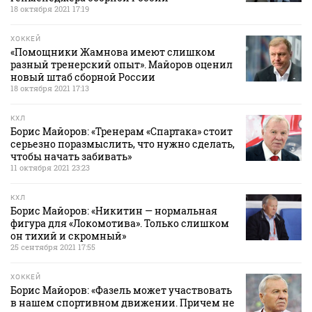
18 октября 2021 17:19
ХОККЕЙ
«Помощники Жамнова имеют слишком
разный тренерский опыт». Майоров оценил
новый штаб сборной России
18 октября 2021 17:13
КХЛ
Борис Майоров: «Тренерам «Спартака» стоит
серьезно поразмыслить, что нужно сделать,
чтобы начать забивать»
11 октября 2021 23:23
КХЛ
Борис Майоров: «Никитин — нормальная
фигура для «Локомотива». Только слишком
он тихий и скромный»
25 сентября 2021 17:55
ХОККЕЙ
Борис Майоров: «Фазель может участвовать
в нашем спортивном движении. Причем не