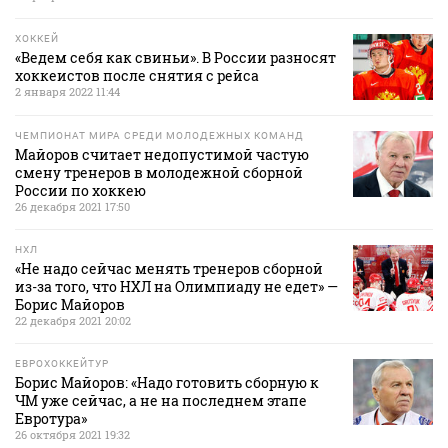
ХОККЕЙ
«Ведем себя как свиньи». В России разносят
хоккеистов после снятия с рейса
2 января 2022 11:44
ЧЕМПИОНАТ МИРА СРЕДИ МОЛОДЕЖНЫХ КОМАНД
Майоров считает недопустимой частую
смену тренеров в молодежной сборной
России по хоккею
26 декабря 2021 17:50
НХЛ
«Не надо сейчас менять тренеров сборной
из-за того, что НХЛ на Олимпиаду не едет» —
Борис Майоров
22 декабря 2021 20:02
ЕВРОХОККЕЙТУР
Борис Майоров: «Надо готовить сборную к
ЧМ уже сейчас, а не на последнем этапе
Евротура»
26 октября 2021 19:32