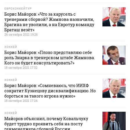
ЕВРОХОККЕЙТУР
Борис Майоров: «Что за карусель с
тренерами сборной? Жамнова назначили,
Брагина не уволили, а на Евротур команду
Браташ везёт»
26 октября 2021 19:26
ХОККЕЙ
Борис Майоров: «Плохо представляю себе
роль Знарка в тренерском штабе Жамнова.
Кого он будет консультировать?»
18 октября 2021 17:32
ХОККЕЙ
Борис Майоров: «Сомневаюсь, что ИИХФ
сократит Кузнецову дисквалификацию. Но
бороться за такого игрока нужно»
18 октября 2021 17:24
ХОККЕЙ
Майоров объяснил, почему Ковальчуку
будет трудно проявить себя на посту
генменеджера сборной России