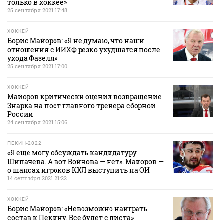
только в хоккее»
25 сентября 2021 17:48
ХОККЕЙ
Борис Майоров: «Я не думаю, что наши
отношения с ИИХФ резко ухудшатся после
ухода Фазеля»
25 сентября 2021 17:00
ХОККЕЙ
Майоров критически оценил возвращение
Знарка на пост главного тренера сборной
России
24 сентября 2021 15:06
ПЕКИН-2022
«Я еще могу обсуждать кандидатуру
Шипачева. А вот Войнова — нет». Майоров —
о шансах игроков КХЛ выступить на ОИ
14 сентября 2021 21:22
ХОККЕЙ
Борис Майоров: «Невозможно наиграть
состав к Пекину. Все будет с листа»