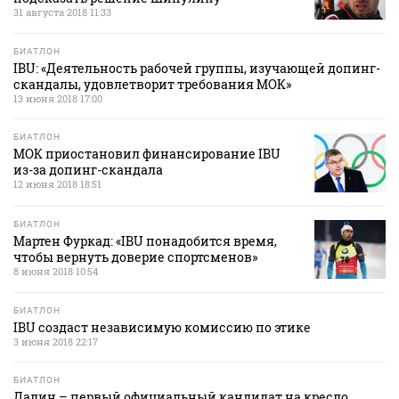
31 августа 2018 11:33
БИАТЛОН
IBU: «Деятельность рабочей группы, изучающей допинг-
скандалы, удовлетворит требования МОК»
13 июня 2018 17:00
БИАТЛОН
МОК приостановил финансирование IBU
из-за допинг-скандала
12 июня 2018 18:51
БИАТЛОН
Мартен Фуркад: «IBU понадобится время,
чтобы вернуть доверие спортсменов»
8 июня 2018 10:54
БИАТЛОН
IBU создаст независимую комиссию по этике
3 июня 2018 22:17
БИАТЛОН
Далин – первый официальный кандидат на кресло