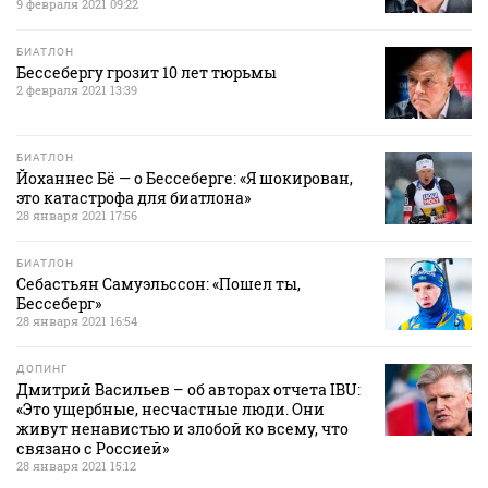
9 февраля 2021 09:22
БИАТЛОН
Бессебергу грозит 10 лет тюрьмы
2 февраля 2021 13:39
БИАТЛОН
Йоханнес Бё — о Бессеберге: «Я шокирован,
это катастрофа для биатлона»
28 января 2021 17:56
БИАТЛОН
Себастьян Самуэльссон: «Пошел ты,
Бессеберг»
28 января 2021 16:54
ДОПИНГ
Дмитрий Васильев – об авторах отчета IBU:
«Это ущербные, несчастные люди. Они
живут ненавистью и злобой ко всему, что
связано с Россией»
28 января 2021 15:12