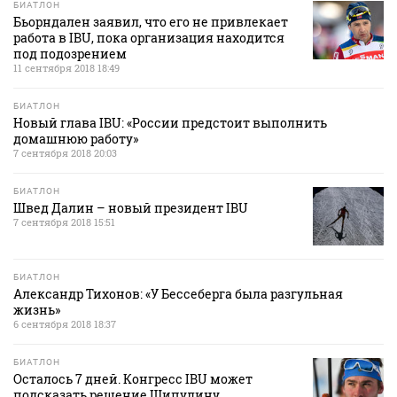
БИАТЛОН
Бьорндален заявил, что его не привлекает
работа в IBU, пока организация находится
под подозрением
11 сентября 2018 18:49
БИАТЛОН
Новый глава IBU: «России предстоит выполнить
домашнюю работу»
7 сентября 2018 20:03
БИАТЛОН
Швед Далин – новый президент IBU
7 сентября 2018 15:51
БИАТЛОН
Александр Тихонов: «У Бессеберга была разгульная
жизнь»
6 сентября 2018 18:37
БИАТЛОН
Осталось 7 дней. Конгресс IBU может
подсказать решение Шипулину