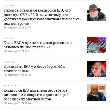
ДОПИНГ
Тихонов объяснил комиссии IBU, что
покинул СБР в 2010 году, потому что
«допинг в российском биатлоне вышел из-
под контроля»
28 января 2021 12:55
ДОПИНГ
Глава ВАДА приветствовал решение в
отношении экс-главы IBU
28 января 2021 12:21
БИАТЛОН
Президент IBU – о Бессеберге: «Мы
шокированы»
28 января 2021 11:58
БИАТЛОН
Комиссия IBU признала Бессеберга
виновным в сокрытии допинг-проб
российских биатлонистов
28 января 2021 11:44