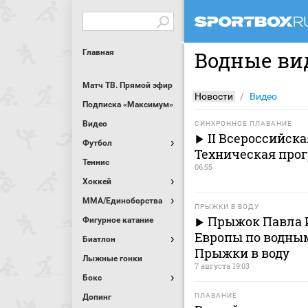
Главная
Водные ви
Матч ТВ. Прямой эфир
Новости
Видео
Подписка «Максимум»
Видео
СИНХРОННОЕ ПЛАВАНИЕ
II Всероссийска
Футбол
Техническая про
Теннис
06:55
Хоккей
MMA/Единоборства
ПРЫЖКИ В ВОДУ
Прыжок Павла И
Фигурное катание
Европы по водным
Биатлон
Прыжки в воду
Лыжные гонки
7 августа 19:03
Бокс
ПЛАВАНИЕ
Допинг