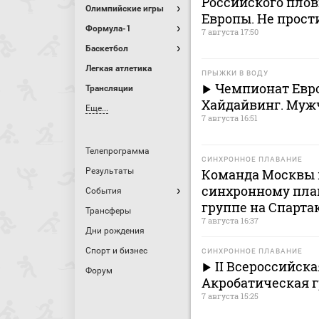
Российского плов
Олимпийские игры
Европы. Не прост
Формула-1
7 августа 17:50
Баскетбол
Легкая атлетика
ПРЫЖКИ В ВОДУ
Чемпионат Евро
Трансляции
Хайдайвинг. Му
Еще...
7 августа 16:51
Телепрограмма
СИНХРОННОЕ ПЛАВАНИЕ
Результаты
Команда Москвы 
синхронному пла
События
группе на Спарта
Трансферы
7 августа 16:37
Дни рождения
Спорт и бизнес
СИНХРОННОЕ ПЛАВАНИЕ
II Всероссийска
Форум
Акробатическая 
7 августа 15:25