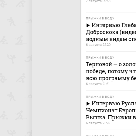
7 августа 09:53
ПРЫЖКИ В ВОДУ
Интервью Глеба
Доброскока (виде
водным видам сп
6 августа 22:20
ПРЫЖКИ В ВОДУ
Терновой — о золо
победе, потому ч
всю программу б
6 августа 21:51
ПРЫЖКИ В ВОДУ
Интервью Русла
Чемпионат Европ
Вышка. Прыжки в
6 августа 21:25
ПРЫЖКИ В ВОДУ