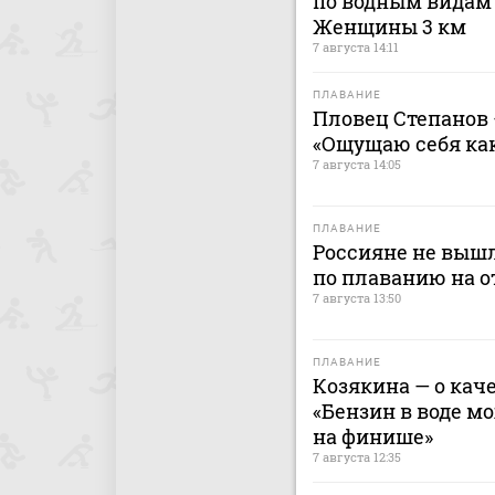
по водным видам 
Женщины 3 км
7 августа 14:11
ПЛАВАНИЕ
Пловец Степанов 
«Ощущаю себя как
7 августа 14:05
ПЛАВАНИЕ
Россияне не выш
по плаванию на о
7 августа 13:50
ПЛАВАНИЕ
Козякина — о каче
«Бензин в воде м
на финише»
7 августа 12:35