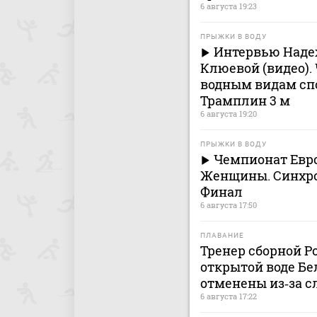
6 августа 19:23
ПРЫЖКИ В ВОДУ
Интервью Наде
Клюевой (видео).
водным видам сп
Трамплин 3 м
6 августа 19:20
ПРЫЖКИ В ВОДУ
Чемпионат Евро
Женщины. Синхро
Финал
6 августа 17:50
ПЛАВАНИЕ
Тренер сборной Р
открытой воде Бе
отменены из‑за с
6 августа 17:22