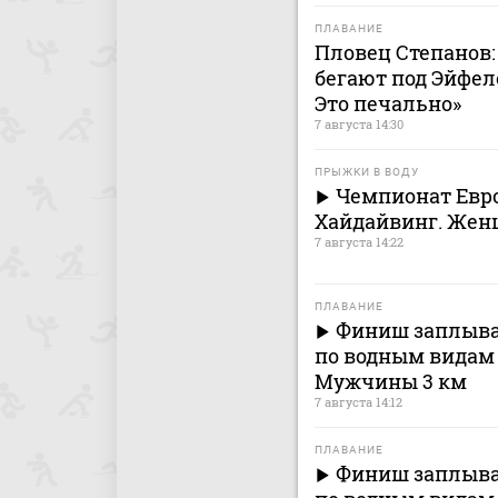
ПЛАВАНИЕ
Пловец Степанов:
бегают под Эйфеле
Это печально»
7 августа 14:30
ПРЫЖКИ В ВОДУ
Чемпионат Евро
Хайдайвинг. Же
7 августа 14:22
ПЛАВАНИЕ
Финиш заплыва 
по водным видам 
Мужчины 3 км
7 августа 14:12
ПЛАВАНИЕ
Финиш заплыва 