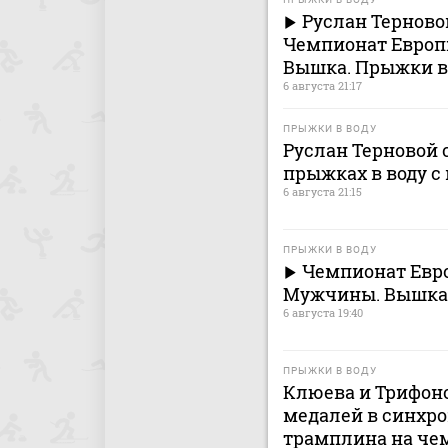
Руслан Терновой
Чемпионат Европ
Вышка. Прыжки в
6 августа 21:17
ПРЫЖКИ В ВОДУ
Руслан Терновой 
прыжках в воду 
6 августа 21:15
ПРЫЖКИ В ВОДУ
Чемпионат Евро
Мужчины. Вышка
6 августа 19:40
ПРЫЖКИ В ВОДУ
Клюева и Трифоно
медалей в синхро
трамплина на че