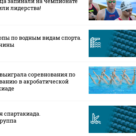
ца запинали на чемпионате
или лидерства!
пы по водным видам спорта.
жчины
выиграла соревнования по
ванию в акробатической
киаде
я спартакиада.
группа