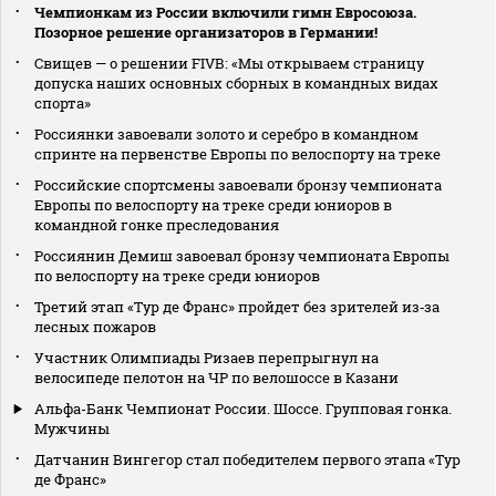
Чемпионкам из России включили гимн Евросоюза.
Позорное решение организаторов в Германии!
Свищев — о решении FIVB: «Мы открываем страницу
допуска наших основных сборных в командных видах
спорта»
Россиянки завоевали золото и серебро в командном
спринте на первенстве Европы по велоспорту на треке
Российские спортсмены завоевали бронзу чемпионата
Европы по велоспорту на треке среди юниоров в
командной гонке преследования
Россиянин Демиш завоевал бронзу чемпионата Европы
по велоспорту на треке среди юниоров
Третий этап «Тур де Франс» пройдет без зрителей из‑за
лесных пожаров
Участник Олимпиады Ризаев перепрыгнул на
велосипеде пелотон на ЧР по велошоссе в Казани
Альфа-Банк Чемпионат России. Шоссе. Групповая гонка.
Мужчины
Датчанин Вингегор стал победителем первого этапа «Тур
де Франс»