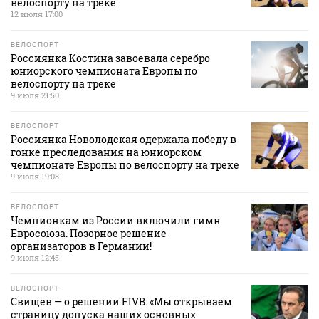
велоспорту на треке
12 июля 17:00
ВЕЛОСПОРТ
Россиянка Костина завоевала серебро
юниорского чемпионата Европы по
велоспорту на треке
9 июля 21:50
ВЕЛОСПОРТ
Россиянка Новолодская одержала победу в
гонке преследования на юниорском
чемпионате Европы по велоспорту на треке
9 июля 19:08
ВЕЛОСПОРТ
Чемпионкам из России включили гимн
Евросоюза. Позорное решение
организаторов в Германии!
9 июля 12:45
ВЕЛОСПОРТ
Свищев — о решении FIVB: «Мы открываем
страницу допуска наших основных