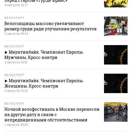
перед стартом «Тур де Франс»
4 августа 22:17
ВЕЛОСПОРТ
Велогонщицы массово увеличивают
размер груди ради улучшения результатов
3 августа 09:14
ВЕЛОСПОРТ
Маунтинбайк. Чемпионат Европы.
Мужчины. Кросс-кантри
2 августа 16:51
ВЕЛОСПОРТ
Маунтинбайк. Чемпионат Европы.
Женщины. Кросс-кантри
2 августа 15:12
ВЕЛОСПОРТ
Ночной велофестиваль в Москве перенесли
на другую дату в связи с
непредвиденными обстоятельствами
1 августа 20:55