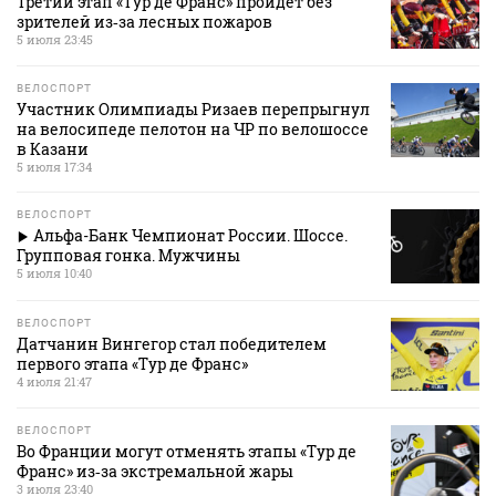
Третий этап «Тур де Франс» пройдет без
зрителей из‑за лесных пожаров
5 июля 23:45
ВЕЛОСПОРТ
Участник Олимпиады Ризаев перепрыгнул
на велосипеде пелотон на ЧР по велошоссе
в Казани
5 июля 17:34
ВЕЛОСПОРТ
Альфа-Банк Чемпионат России. Шоссе.
Групповая гонка. Мужчины
5 июля 10:40
ВЕЛОСПОРТ
Датчанин Вингегор стал победителем
первого этапа «Тур де Франс»
4 июля 21:47
ВЕЛОСПОРТ
Во Франции могут отменять этапы «Тур де
Франс» из‑за экстремальной жары
3 июля 23:40