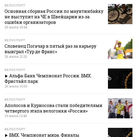
ВЕЛОСПОРТ
Основная сборная России по маунтинбайку
не выступит на ЧЕ в Швейцарии из‑за
ошибки организаторов
29 июля 10:44
ВЕЛОСПОРТ
Словенец Погачар в пятый раз за карьеру
выиграл «Тур де Франс»
26 июля 21:25
ВЕЛОСПОРТ
Альфа-Банк Чемпионат России. BMX.
Фристайл парк
26 июля 16:50
ВЕЛОСПОРТ
Аполосов и Курносова стали победителями
четвертого этапа велогонки «Россия»
19 июля 12:48
ВЕЛОСПОРТ
ВМХ. Чемпионат мира. Финалы