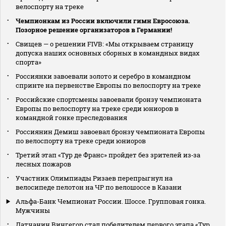
велоспорту на треке
Чемпионкам из России включили гимн Евросоюза.
Позорное решение организаторов в Германии!
Свищев — о решении FIVB: «Мы открываем страницу
допуска наших основных сборных в командных видах
спорта»
Россиянки завоевали золото и серебро в командном
спринте на первенстве Европы по велоспорту на треке
Российские спортсмены завоевали бронзу чемпионата
Европы по велоспорту на треке среди юниоров в
командной гонке преследования
Россиянин Демиш завоевал бронзу чемпионата Европы
по велоспорту на треке среди юниоров
Третий этап «Тур де Франс» пройдет без зрителей из‑за
лесных пожаров
Участник Олимпиады Ризаев перепрыгнул на
велосипеде пелотон на ЧР по велошоссе в Казани
Альфа-Банк Чемпионат России. Шоссе. Групповая гонка.
Мужчины
Датчанин Вингегор стал победителем первого этапа «Тур