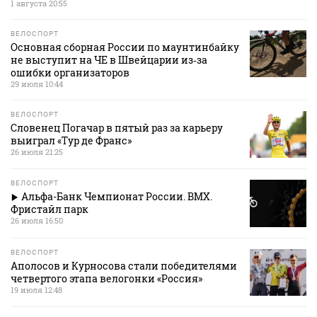
1 августа 20:55
ВЕЛОСПОРТ
Основная сборная России по маунтинбайку
не выступит на ЧЕ в Швейцарии из‑за
ошибки организаторов
29 июля 10:44
ВЕЛОСПОРТ
Словенец Погачар в пятый раз за карьеру
выиграл «Тур де Франс»
26 июля 21:25
ВЕЛОСПОРТ
Альфа-Банк Чемпионат России. BMX.
Фристайл парк
26 июля 16:50
ВЕЛОСПОРТ
Аполосов и Курносова стали победителями
четвертого этапа велогонки «Россия»
19 июля 12:48