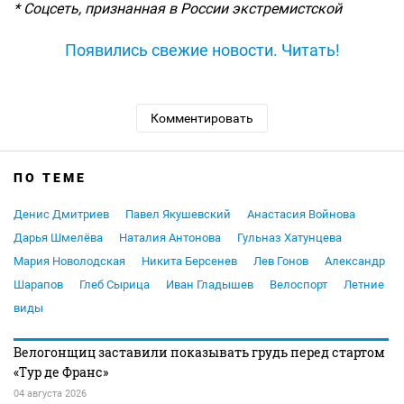
* Соцсеть, признанная в России экстремистской
Появились свежие новости. Читать!
Комментировать
ПО ТЕМЕ
Денис Дмитриев
Павел Якушевский
Анастасия Войнова
Дарья Шмелёва
Наталия Антонова
Гульназ Хатунцева
Мария Новолодская
Никита Берсенев
Лев Гонов
Александр
Шарапов
Глеб Сырица
Иван Гладышев
Велоспорт
Летние
виды
Велогонщиц заставили показывать грудь перед стартом
«Тур де Франс»
04 августа 2026