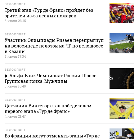
ВЕЛОСПОРТ
Третий этап «Тур де Франс» пройдет без
зрителей из‑за лесных пожаров
5 июля 23:45
ВЕЛОСПОРТ
Участник Олимпиады Ризаев перепрыгнул
на велосипеде пелотон на ЧР по велошоссе
в Казани
5 июля 17:34
ВЕЛОСПОРТ
Альфа-Банк Чемпионат России. Шоссе.
Групповая гонка. Мужчины
5 июля 10:40
ВЕЛОСПОРТ
Датчанин Вингегор стал победителем
первого этапа «Тур де Франс»
4 июля 21:47
ВЕЛОСПОРТ
Во Франции могут отменять этапы «Тур де