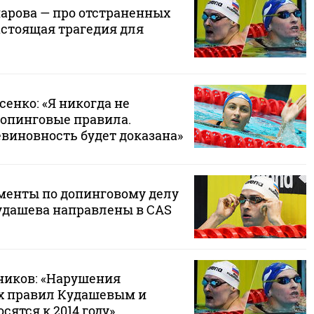
арова — про отстраненных
астоящая трагедия для
енко: «Я никогда не
опинговые правила.
евиновность будет доказана»
менты по допинговому делу
удашева направлены в CAS
ников: «Нарушения
х правил Кудашевым и
сятся к 2014 году»