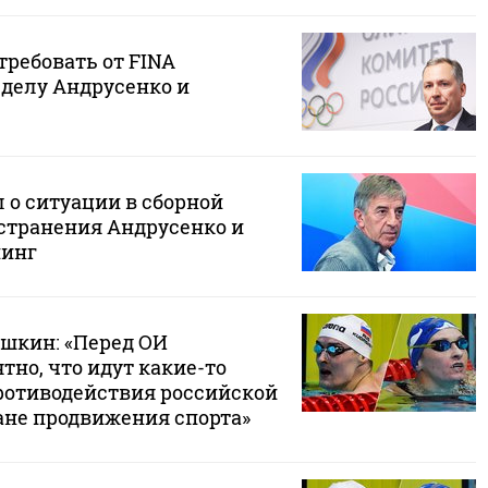
требовать от FINA
 делу Андрусенко и
 о ситуации в сборной
тстранения Андрусенко и
пинг
шкин: «Перед ОИ
тно, что идут какие-то
ротиводействия российской
ане продвижения спорта»