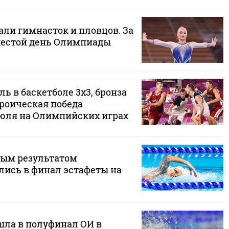
али гимнасток и пловцов. За
шестой день Олимпиады
ь в баскетболе 3х3, бронза
ероическая победа
июля на Олимпийских играх
тым результатом
ись в финал эстафеты на
ла в полуфинал ОИ в