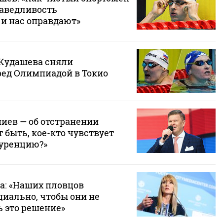
раведливость
 и нас оправдают»
 Кудашева сняли
ред Олимпиадой в Токио
иев — об отстранении
 быть, кое-кто чувствует
уренцию?»
а: «Наших пловцов
циально, чтобы они не
ь это решение»