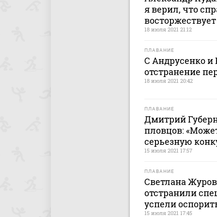
я верил, что сп
восторжествует
18 июля 2021 21:12
ПЛАВАНИЕ
С Андрусенко и
отстранение пе
18 июля 2021 20:42
ПЛАВАНИЕ
Дмитрий Губерн
пловцов: «Может
серьезную конк
15 июля 2021 17:57
ПЛАВАНИЕ
Светлана Журов
отстранили спе
успели оспорит
15 июля 2021 17:45