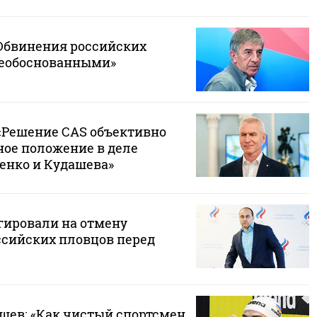
«Обвинения российских
необоснованными»
«Решение CAS объективно
ное положение в деле
енко и Кудашева»
гировали на отмену
ссийских пловцов перед
шев: «Как чистый спортсмен