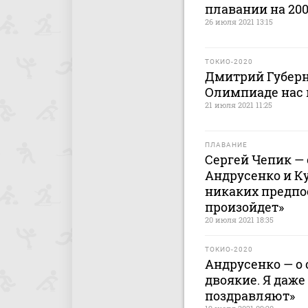
плавании на 20
26 июля 2021 13:15
ТОКИО-2020
Дмитрий Губерни
Олимпиаде нас 
21 июля 2021 11:25
ПЛАВАНИЕ
Сергей Чепик —
Андрусенко и К
никаких предпос
произойдет»
20 июля 2021 18:35
ТОКИО-2020
Андрусенко — о 
двоякие. Я даже
поздравляют»