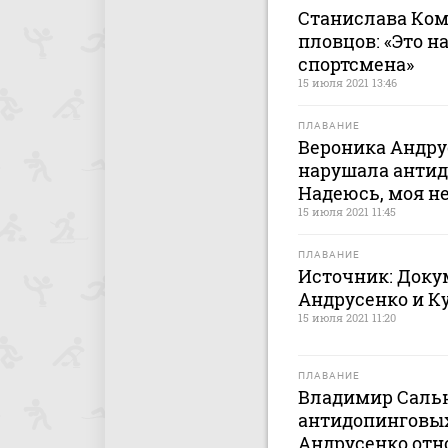
Станислава Ком
пловцов: «Это н
спортсмена»
15 июля 2021 13:46
ПЛАВАНИЕ
Вероника Андрус
нарушала антид
Надеюсь, моя н
15 июля 2021 11:45
ПЛАВАНИЕ
Источник: Доку
Андрусенко и К
15 июля 2021 11:20
ПЛАВАНИЕ
Владимир Саль
антидопинговы
Андрусенко отно