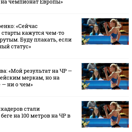
т на чемпионат Европы»
енко: «Сейчас
старты кажутся чем-то
рутым. Буду плакать, если
ный статус»
а: «Мой результат на ЧР —
пейским меркам, но на
 — ни о чем»
лкадеров стали
беге на 100 метров на ЧР в