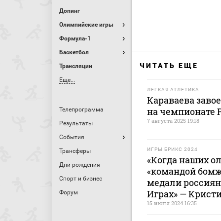
Допинг
Олимпийские игры
Формула-1
Баскетбол
ЧИТАТЬ ЕЩЕ
Трансляции
Еще...
ЛЕГКАЯ АТЛЕТИКА
Караваева завоев
на чемпионате Р
Телепрограмма
7 августа 2025 19:18
Результаты
События
ИГРЫ БРИКС 2024
Трансферы
«Когда наших 
Дни рождения
«командой бомж
Спорт и бизнес
медали россиян
Играх» — Крист
Форум
15 июня 2024 16:35