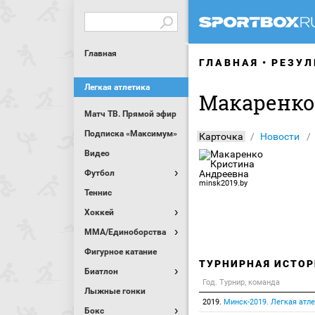
Главная
ГЛАВНАЯ
РЕЗУЛ
Легкая атлетика
Макаренко
Матч ТВ. Прямой эфир
Подписка «Максимум»
Карточка
Новости
Видео
Футбол
minsk2019.by
Теннис
Хоккей
MMA/Единоборства
Фигурное катание
ТУРНИРНАЯ ИСТОР
Биатлон
Год. Турнир, команда
Лыжные гонки
2019.
Минск-2019. Легкая атл
Бокс