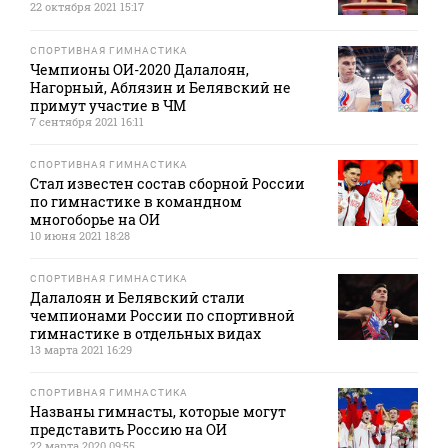
22 октября 2021 15:17
СПОРТИВНАЯ ГИМНАСТИКА
Чемпионы ОИ-2020 Далалоян,
Нагорный, Аблязин и Белявский не
примут участие в ЧМ
7 сентября 2021 16:11
СПОРТИВНАЯ ГИМНАСТИКА
Стал известен состав сборной России
по гимнастике в командном
многоборье на ОИ
10 июня 2021 18:28
СПОРТИВНАЯ ГИМНАСТИКА
Далалоян и Белявский стали
чемпионами России по спортивной
гимнастике в отдельных видах
13 марта 2021 16:29
СПОРТИВНАЯ ГИМНАСТИКА
Названы гимнасты, которые могут
представить Россию на ОИ
22 марта 2020 09:55