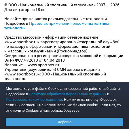
© ООО «Национальный спортивный телеканал» 2007 — 2026.
Для лиц старше 18 лет
На сайте применяются рекомендательные технологии.
Подробнее в
Правилах применения рекомендательных
технологий
Средство массовой информации сетевое издание
«www.sportbox.ru» зарегистрировано Федеральной службой
по надзору в сфере связи, информационных технологий
и массовых коммуникаций (Роскомнадзор).
Свидетельство о регистрации средства массовой информации
Эл № ФС77-72613 от 04.04.2018
Название — www.sportbox.ru
Учредитель (соучредители) СМИ сетевого издания
«www.sportbox.ru»: ООО «Национальный спортивный
телеканал»
Главный редактор СМИ сетевого издания «www.sportbox.ru»:
Конов В.А.
Мы используем файлы Сookie для корректной работы веб-сайта.
Номер телефона редакции СМИ сетевого издания
Подробнее в
Политике обработки персональных данных
и
«www.sportbox.ru»: +7 (495) 653 8419
Пользовательском соглашении
. Нажмите на кнопку «Хорошо»,
Адрес электронной почты редакции СМИ сетевого издания
если Вы согласны на использование файлов cookie. Если нет, то
«www.sportbox.ru»: editor@sportbox.ru
отключите Cookies в настройках браузера
Хорошо